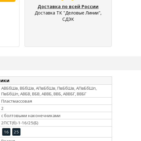
Доставка по всей России
Доставка ТК "Деловые Линии",
СДЭК
тики
АВБбШв, ВБбШв, АПвБбШв, ПвБбШв, АПвБбШп,
ПвБбШп, АВБВ, ВБВ, АВВБ, ВВБ, АВВБГ, ВВБГ
Пластмассовая
2
с болтовыми наконечниками
2ПСТ(б)-1-16/25(Б)
16
25
Россия