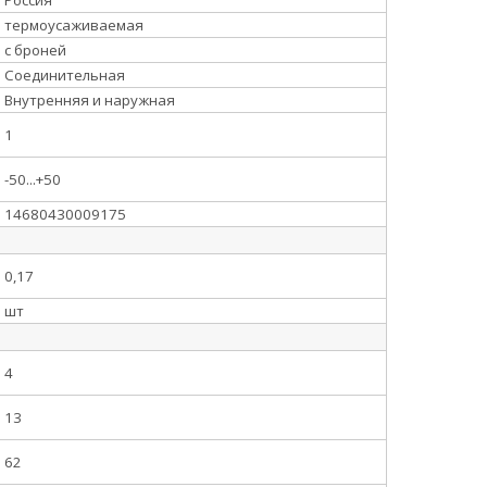
термоусаживаемая
с броней
Соединительная
Внутренняя и наружная
1
-50...+50
14680430009175
0,17
шт
4
13
62