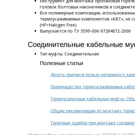
Инструмент для монтажа: пропановая горел
головок болтовых наконечников и соединит
Все полимерные композиции, использованны
термоусаживаемых компонентов «КВТ», не с
(HF=Halogen Free)
Выпускается по ТУ 3599-006-97284872-2006
Соединительные кабельные му
Тип муфты: Соединительная
Полезные статьи
Десять причин в пользу непаянного заз
Преимущества термоусаживаемых кабе
Термоусадочные кабельные муфты. Общ
Общие рекомендации по монтажу терм
Типичные ошибки при монтаже соедини
Муфта кабельная соединительная 2ПСТ(б)-1-16/25(Б