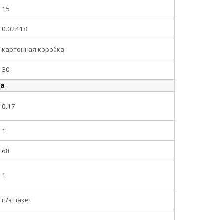
15
0.02418
картонная коробка
30
ка
0.17
1
68
1
п/э пакет