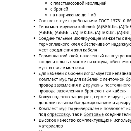
с пластмассовой изоляцией
с броней
на напряжение до 1 кВ
Соответствует требованиям ГОСТ 13781.0-8
Типы монтируемых кабелей: (А)ВБбШв, (А)Пв
(А)ВВБ, (А)ВВБГ, (А)ПвКШв, (А)ПвКШп, (А)ВВГ
Соединительные изолирующие манжеты с вн
термоплавкого клея обеспечивают надежную
мест соединения жил кабеля
Термоплавкий клей, нанесенный на внутрен
соединительных манжет и кожуха, обеспечи
муфты после монтажа
Для кабелей с броней используется непаяная
Комплект муфты для кабелей с ленточной бр
провод заземления и 2
пружины постоянного
провода заземления к бронелентам кабеля
Кожух надежно защищает, герметизирует, а 
дополнительным бандажированием и армиру
Комплект муфты универсален и позволяет ис
под
опрессовку
, так и
болтовые
соединители
Высокое качество комплектующих и использ
материалов