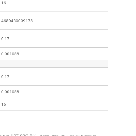
16
4680430009178
0.17
0.001088
0,17
0,001088
16
азине КВТ-PRO.RU - фото, отзывы, технические