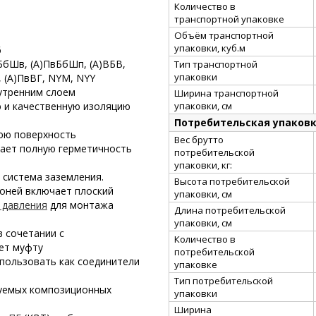
Количество в
транспортной упаковке
Объём транспортной
упаковки, куб.м
6
БбШв, (А)ПвБбШп, (А)ВБВ,
Тип транспортной
упаковки
, (А)ПвВГ, NYM, NYY
утренним слоем
Ширина транспортной
упаковки, см
 и качественную изоляцию
Потребительская упаков
нюю поверхность
Вес брутто
вает полную герметичность
потребительской
упаковки, кг:
 система заземления.
Высота потребительской
оней включает плоский
упаковки, см
 давления
для монтажа
Длина потребительской
упаковки, см
в сочетании с
Количество в
ет муфту
потребительской
пользовать как соединители
упаковке
Тип потребительской
уемых композиционных
упаковки
Ширина