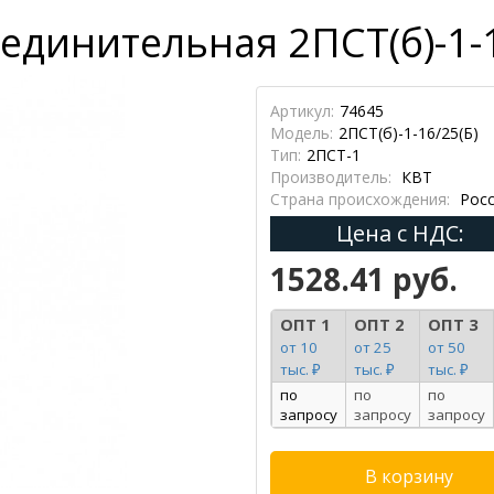
динительная 2ПСТ(б)-1-1
Артикул:
74645
Модель:
2ПСТ(б)-1-16/25(Б)
Тип:
2ПСТ-1
Производитель:
КВТ
Страна происхождения:
Росс
Цена с НДС:
1528.41 руб.
ОПТ 1
ОПТ 2
ОПТ 3
от 10
от 25
от 50
тыс. ₽
тыс. ₽
тыс. ₽
по
по
по
запросу
запросу
запросу