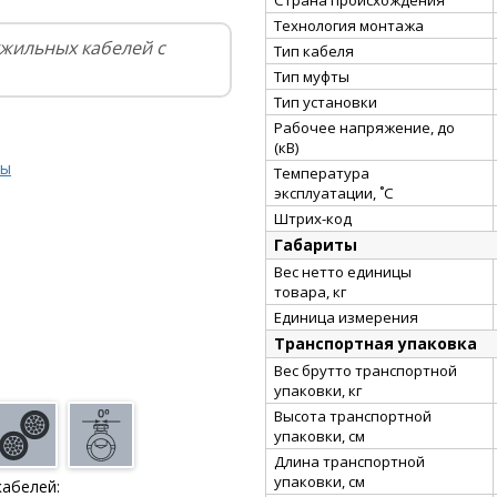
Технология монтажа
жильных кабелей с
Тип кабеля
Тип муфты
Тип установки
Рабочее напряжение, до
(кВ)
ты
Температура
эксплуатации, ˚С
Штрих-код
Габариты
Вес нетто единицы
товара, кг
Единица измерения
Транспортная упаковка
Вес брутто транспортной
упаковки, кг
Высота транспортной
упаковки, см
Длина транспортной
упаковки, см
кабелей: