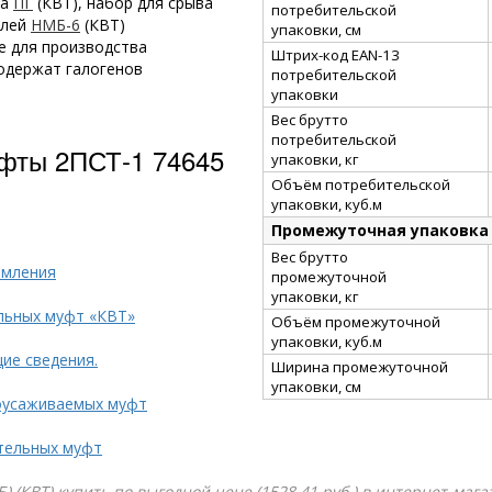
ка
ПГ
(КВТ), набор для срыва
потребительской
елей
НМБ-6
(КВТ)
упаковки, см
е для производства
Штрих-код EAN-13
одержат галогенов
потребительской
упаковки
Вес брутто
потребительской
фты 2ПСТ-1 74645
упаковки, кг
Объём потребительской
упаковки, куб.м
Промежуточная упаковка
Вес брутто
емления
промежуточной
упаковки, кг
льных муфт «КВТ»
Объём промежуточной
упаковки, куб.м
ие сведения.
Ширина промежуточной
упаковки, см
оусаживаемых муфт
тельных муфт
) (КВТ) купить по выгодной цене (1528.41 руб.) в интернет-маг