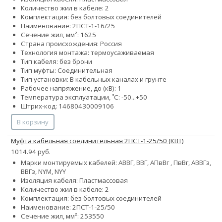
Количество жил в кабеле: 2
Комплектация: без болтовых соединителей
Наименование: 2ПСТ-1-16/25
Сечение жил, мм²:
16
25
Страна происхождения: Россия
Технология монтажа: термоусаживаемая
Тип кабеля: без брони
Тип муфты: Соединительная
Тип установки: В кабельных каналах и грунте
Рабочее напряжение, до (кВ): 1
Температура эксплуатации, ˚С: -50...+50
Штрих-код: 14680430009106
В корзину
Муфта кабельная соединительная 2ПСТ-1-25/50 (КВТ)
1014.94 руб.
Марки монтируемых кабелей: АВВГ, ВВГ, АПвВг , ПвВг, АВВГз,
ВВГз, NYM, NYY
Изоляция кабеля: Пластмассовая
Количество жил в кабеле: 2
Комплектация: без болтовых соединителей
Наименование: 2ПСТ-1-25/50
Сечение жил, мм²:
25
35
50