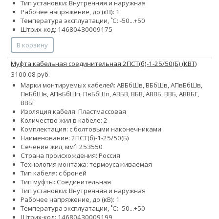
Тип установки: Внутренняя и наружная
Рабочее напряжение, до (кВ): 1
Температура эксплуатации, ˚С: -50...+50
Штрих-код: 14680430009175
В корзину
Муфта кабельная соединительная 2ПСТ(б)-1-25/50(Б) (КВТ)
3100.08 руб.
Марки монтируемых кабелей: АВБбШв, ВБбШв, АПвБбШв,
ПвБбШв, АПвБбШп, ПвБбШп, АВБВ, ВБВ, АВВБ, ВВБ, АВВБГ,
ВВБГ
Изоляция кабеля: Пластмассовая
Количество жил в кабеле: 2
Комплектация: с болтовыми наконечниками
Наименование: 2ПСТ(б)-1-25/50(Б)
Сечение жил, мм²:
25
35
50
Страна происхождения: Россия
Технология монтажа: термоусаживаемая
Тип кабеля: с броней
Тип муфты: Соединительная
Тип установки: Внутренняя и наружная
Рабочее напряжение, до (кВ): 1
Температура эксплуатации, ˚С: -50...+50
Штрих-код: 14680430009199