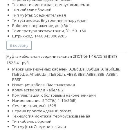
Технология монтажа: термоусаживаемая
Тип кабеля: с броней
Тип муфты: Соединительная
Тип установки: Внутренняя и наружная
Рабочее напряжение, до (кВ): 1
Температура эксплуатации, ˚С: -50...+50
Штрих-код: 14680430009205
В корзину
Муфта кабельная соединительная 2ПСТ(б)-1-16/25(Б) (КВТ)
1528.41 руб.
Марки монтируемых кабелей: АВБбШв, ВБбШв, АПвБбШв,
ПвБбШв, АПвБбШп, ПвБбШп, АВБВ, ВБВ, АВВБ, ВВБ, АВВБГ,
ВВБГ
Изоляция кабеля: Пластмассовая
Количество жил в кабеле: 2
Комплектация: с болтовыми наконечниками
Наименование: 2ПСТ(б)-1-16/25(Б)
Сечение жил, мм²:
16
25
Страна происхождения: Россия
Технология монтажа: термоусаживаемая
Тип кабеля: с броней
Тип муфты: Соединительная