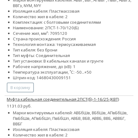
ВВГз, NYM, NYY
Изоляция кабеля: Пластмассовая
Количество жил в кабеле: 2
Комплектация: с болтовыми соединителями
Наименование: 2ПСТ-1-70/120(Б)
Сечение жил, мм²:
70
95
120
Страна происхождения: Россия
Технология монтажа: термоусаживаемая
Тип кабеля: без брони
Тип муфты: Соединительная
Тип установки: В кабельных каналах и грунте
Рабочее напряжение, до (кВ): 1
Температура эксплуатации, ˚С: -50...+50
Штрих-код: 14680430009151
В корзину
Муфта кабельная соединительная 2ПСТ(б)-1-16/25 (КВТ)
1131.03 руб.
Марки монтируемых кабелей: АВБбШв, ВБбШв, АПвБбШв,
ПвБбШв, АПвБбШп, ПвБбШп, АВБВ, ВБВ, АВВБ, ВВБ, АВВБГ,
ВВБГ
Изоляция кабеля: Пластмассовая
Количество жил в кабеле: 2