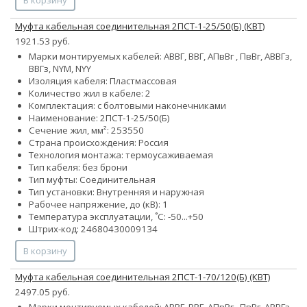
Муфта кабельная соединительная 2ПСТ-1-25/50(Б) (КВТ)
1921.53 руб.
Марки монтируемых кабелей: АВВГ, ВВГ, АПвВг , ПвВг, АВВГз,
ВВГз, NYM, NYY
Изоляция кабеля: Пластмассовая
Количество жил в кабеле: 2
Комплектация: с болтовыми наконечниками
Наименование: 2ПСТ-1-25/50(Б)
Сечение жил, мм²:
25
35
50
Страна происхождения: Россия
Технология монтажа: термоусаживаемая
Тип кабеля: без брони
Тип муфты: Соединительная
Тип установки: Внутренняя и наружная
Рабочее напряжение, до (кВ): 1
Температура эксплуатации, ˚С: -50...+50
Штрих-код: 24680430009134
В корзину
Муфта кабельная соединительная 2ПСТ-1-70/120(Б) (КВТ)
2497.05 руб.
Марки монтируемых кабелей: АВВГ, ВВГ, АПвВг , ПвВг, АВВГз,