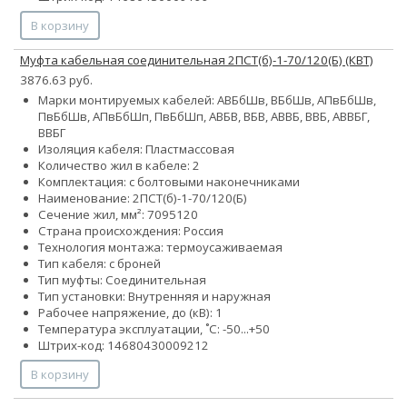
В корзину
Муфта кабельная соединительная 2ПСТ(б)-1-70/120(Б) (КВТ)
3876.63 руб.
Марки монтируемых кабелей: АВБбШв, ВБбШв, АПвБбШв,
ПвБбШв, АПвБбШп, ПвБбШп, АВБВ, ВБВ, АВВБ, ВВБ, АВВБГ,
ВВБГ
Изоляция кабеля: Пластмассовая
Количество жил в кабеле: 2
Комплектация: с болтовыми наконечниками
Наименование: 2ПСТ(б)-1-70/120(Б)
Сечение жил, мм²:
70
95
120
Страна происхождения: Россия
Технология монтажа: термоусаживаемая
Тип кабеля: с броней
Тип муфты: Соединительная
Тип установки: Внутренняя и наружная
Рабочее напряжение, до (кВ): 1
Температура эксплуатации, ˚С: -50...+50
Штрих-код: 14680430009212
В корзину