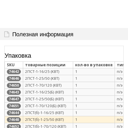
Полезная информация
Упаковка
SKU
товарные позиции
кол-во в упаковке
тип 
2ПСТ-1-16/25 (КВТ)
1
п/э п
74642
2ПСТ-1-25/50 (КВТ)
1
п/э п
74646
2ПСТ-1-70/120 (КВТ)
1
п/э п
74650
2ПСТ-1-16/25(Б) (КВТ)
1
п/э п
74643
2ПСТ-1-25/50(Б) (КВТ)
1
п/э п
74647
2ПСТ-1-70/120(Б) (КВТ)
1
п/э п
74651
2ПСТ(б)-1-16/25 (КВТ)
1
п/э п
74644
2ПСТ(б)-1-25/50 (КВТ)
1
п/э п
74648
2ПСТ(б)-1-70/120 (КВТ)
1
п/э п
74652