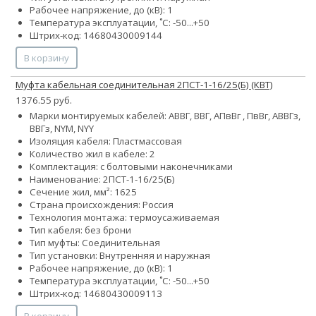
Рабочее напряжение, до (кВ): 1
Температура эксплуатации, ˚С: -50...+50
Штрих-код: 14680430009144
В корзину
Муфта кабельная соединительная 2ПСТ-1-16/25(Б) (КВТ)
1376.55 руб.
Марки монтируемых кабелей: АВВГ, ВВГ, АПвВг , ПвВг, АВВГз,
ВВГз, NYM, NYY
Изоляция кабеля: Пластмассовая
Количество жил в кабеле: 2
Комплектация: с болтовыми наконечниками
Наименование: 2ПСТ-1-16/25(Б)
Сечение жил, мм²:
16
25
Страна происхождения: Россия
Технология монтажа: термоусаживаемая
Тип кабеля: без брони
Тип муфты: Соединительная
Тип установки: Внутренняя и наружная
Рабочее напряжение, до (кВ): 1
Температура эксплуатации, ˚С: -50...+50
Штрих-код: 14680430009113
В корзину