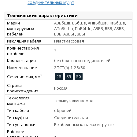
соединительных муфт
Технические характеристики
Марки
АВБбШв, ВБбШв, АПвБбШв, ПвБбШв,
монтируемых
АПвБбШп, ПвБбШп, АВБВ, ВБВ, АВВБ,
кабелей
ВВБ, АВВБГ, ВВБГ
Изоляция кабеля
Пластмассовая
Количество жил
2
в кабеле
Комплектация
без болтовых соединителей
Наименование
2ПСТ(б)-1-25/50
Сечение жил, мм²
25
35
50
Страна
Россия
происхождения
Технология
термоусаживаемая
монтажа
Тип кабеля
с броней
Тип муфты
Соединительная
Тип установки
В кабельных каналах и грунте
Рабочее
напряжение, до
1