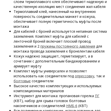
слоем термоплавкого клея обеспечивают надежную и
качественную изоляцию мест соединения жил кабеля
Термоплавкий клей, нанесенный на внутреннюю
поверхность соединительных манжет и кожуха,
обеспечивает полную герметичность муфты после
монтажа
Для кабелей с броней используется непаяная система
заземления. Комплект муфты для кабелей с
ленточной броней включает плоский провод
заземления и 2
пружины постоянного давления
для
монтажа провода заземления к бронелентам кабеля
Кожух надежно защищает, герметизирует, а в
сочетании с дополнительным бандажированием и
армирует муфту
Комплект муфты универсален и позволяет
использовать как соединители под
опрессовку
, так и
болтовые
соединители
Высокое качество комплектующих и используемых
композиционных материалов
Инструмент для монтажа: пропановая горелка
ПГ
(КВТ), набор для срыва головок болтовых
наконечников и соединителей
НМБ-6
(КВТ)
Все полимерные композиции, использованные для