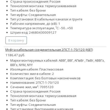
Страна происхождения: Россия
Технология монтажа: термоусаживаемая
Тип кабеля: без брони
Тип муфты: Соединительная
Тип установки: В кабельных каналах и грунте
Рабочее напряжение, до (кВ): 1
Температура эксплуатации, ˚С: -50...+50
Штрих-код: 24680430009127
В корзину
Муфта кабельная соединительная 2ПСТ-1-70/120 (КВТ)
1186.47 руб.
Марки монтируемых кабелей: АВВГ, ВВГ, АПвВг , ПвВг, АВВГз,
ВВГз, NYM, NYY
Изоляция кабеля: Пластмассовая
Количество жил в кабеле: 2
Комплектация: без болтовых наконечников
Наименование: 2ПСТ-1-70/120
Сечение жил, мм²:
70
95
120
Страна происхождения: Россия
Технология монтажа: термоусаживаемая
Тип кабеля: без брони
Тип муфты: Соединительная
Тип установки: Внутренняя и наружная