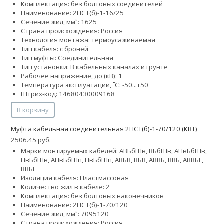
Комплектация: без болтовых соединителей
Наименование: 2ПСТ(б)-1-16/25
Сечение жил, мм²:
16
25
Страна происхождения: Россия
Технология монтажа: термоусаживаемая
Тип кабеля: с броней
Тип муфты: Соединительная
Тип установки: В кабельных каналах и грунте
Рабочее напряжение, до (кВ): 1
Температура эксплуатации, ˚С: -50...+50
Штрих-код: 14680430009168
В корзину
Муфта кабельная соединительная 2ПСТ(б)-1-70/120 (КВТ)
2506.45 руб.
Марки монтируемых кабелей: АВБбШв, ВБбШв, АПвБбШв,
ПвБбШв, АПвБбШп, ПвБбШп, АВБВ, ВБВ, АВВБ, ВВБ, АВВБГ,
ВВБГ
Изоляция кабеля: Пластмассовая
Количество жил в кабеле: 2
Комплектация: без болтовых наконечников
Наименование: 2ПСТ(б)-1-70/120
Сечение жил, мм²:
70
95
120
Страна происхождения: Россия