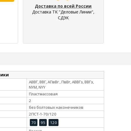
Доставка по всей России
Доставка ТК "Деловые Линии",
СДЭК
тики
АВВГ, ВВГ, АПвВг , ПвВг, АВВГз, ВВГз,
NYM, NYY
Пластмассовая
2
без болтовых наконечников
2ПСТ-1-70/120
70
95
120
Россия