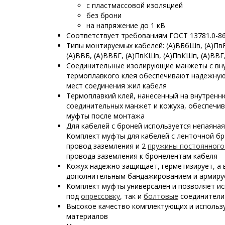
с пластмассовой изоляцией
без брони
на напряжение до 1 кВ
Соответствует требованиям ГОСТ 13781.0-8
Типы монтируемых кабелей: (А)ВБбШв, (А)Пв
(А)ВВБ, (А)ВВБГ, (А)ПвКШв, (А)ПвКШп, (А)ВВГ
Соединительные изолирующие манжеты с вн
термоплавкого клея обеспечивают надежную
мест соединения жил кабеля
Термоплавкий клей, нанесенный на внутрен
соединительных манжет и кожуха, обеспечи
муфты после монтажа
Для кабелей с броней используется непаяная
Комплект муфты для кабелей с ленточной бр
провод заземления и 2
пружины постоянного
провода заземления к бронелентам кабеля
Кожух надежно защищает, герметизирует, а 
дополнительным бандажированием и армиру
Комплект муфты универсален и позволяет ис
под
опрессовку
, так и
болтовые
соединители
Высокое качество комплектующих и использ
материалов