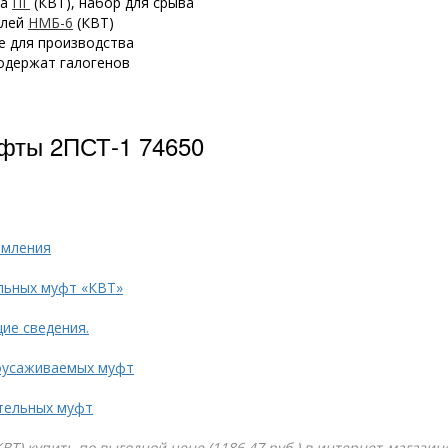
ка
ПГ
(КВТ), набор для срыва
елей
НМБ-6
(КВТ)
е для производства
одержат галогенов
фты 2ПСТ-1 74650
емления
льных муфт «КВТ»
ие сведения.
оусаживаемых муфт
тельных муфт
Т) купить по выгодной цене (1186.47 руб.) в интернет-магазин