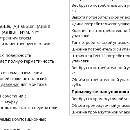
Вес брутто потребительской у
кг:
Высота потребительской упако
6
Длина потребительской упаков
БбШв, (А)ПвБбШп, (А)ВБВ,
Количество в потребительско
, (А)ПвВГ, NYM, NYY
упаковке
утренним слоем
Тип потребительской упаковк
 и качественную изоляцию
Ширина потребительской упак
нюю поверхность
Штрих-код EAN-13 потребител
упаковки
вает полную герметичность
Вес брутто потребительской у
 система заземления.
кг
оней включает плоский
Объём потребительской упако
 давления
для монтажа
куб.м
Промежуточная упаковка
в сочетании с
Вес брутто промежуточной упа
ет муфту
Объём промежуточной упаковк
пользовать как соединители
Ширина промежуточной упако
уемых композиционных