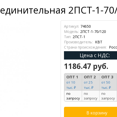
единительная 2ПСТ-1-70/
Артикул:
74650
Модель:
2ПСТ-1-70/120
Тип:
2ПСТ-1
Производитель:
КВТ
Страна происхождения:
Росс
Цена с НДС:
1186.47 руб.
ОПТ 1
ОПТ 2
ОПТ 3
от 10
от 25
от 50
тыс. ₽
тыс. ₽
тыс. ₽
по
по
по
запросу
запросу
запросу