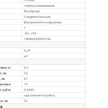
термоусаживаемая
без брони
Соединительная
Внутренняя и наружная
1
-50...+50
14680430009144
0,29
шт
вки, кг
4.2
, см
20
 см
67
паковке
10
, куб.м
0.0469
картонная коробка
и, см
35
ка