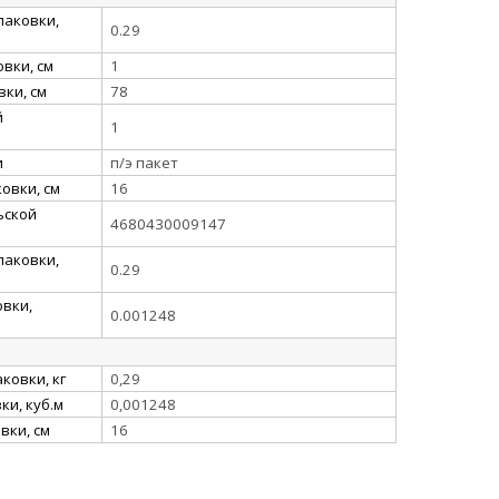
паковки,
0.29
вки, см
1
ки, см
78
й
1
и
п/э пакет
овки, см
16
ьской
4680430009147
паковки,
0.29
вки,
0.001248
ковки, кг
0,29
и, куб.м
0,001248
вки, см
16