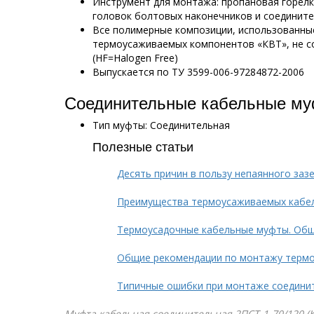
Инструмент для монтажа: пропановая горел
головок болтовых наконечников и соединит
Все полимерные композиции, использованны
термоусаживаемых компонентов «КВТ», не с
(HF=Halogen Free)
Выпускается по ТУ 3599-006-97284872-2006
Соединительные кабельные му
Тип муфты: Соединительная
Полезные статьи
Десять причин в пользу непаянного заз
Преимущества термоусаживаемых кабе
Термоусадочные кабельные муфты. Общ
Общие рекомендации по монтажу терм
Типичные ошибки при монтаже соедини
Муфта кабельная соединительная 2ПСТ-1-70/120 (КВ