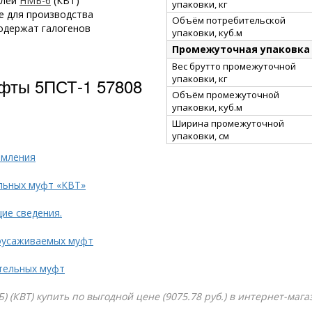
елей
НМБ-6
(КВТ)
упаковки, кг
е для производства
Объём потребительской
одержат галогенов
упаковки, куб.м
Промежуточная упаковка
Вес брутто промежуточной
упаковки, кг
фты 5ПСТ-1 57808
Объём промежуточной
упаковки, куб.м
Ширина промежуточной
упаковки, см
емления
льных муфт «КВТ»
ие сведения.
оусаживаемых муфт
тельных муфт
 (КВТ) купить по выгодной цене (9075.78 руб.) в интернет-мага