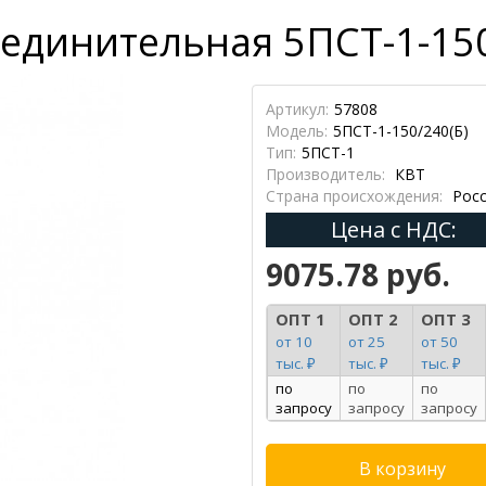
единительная 5ПСТ-1-150/
Артикул:
57808
Модель:
5ПСТ-1-150/240(Б)
Тип:
5ПСТ-1
Производитель:
КВТ
Страна происхождения:
Росс
Цена с НДС:
9075.78 руб.
ОПТ 1
ОПТ 2
ОПТ 3
от 10
от 25
от 50
тыс. ₽
тыс. ₽
тыс. ₽
по
по
по
запросу
запросу
запросу