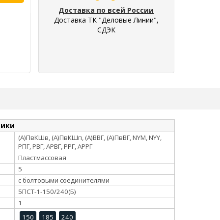
Доставка по всей России
Доставка ТК "Деловые Линии",
СДЭК
тики
(А)ПвКШв, (А)ПвКШп, (А)ВВГ, (А)ПвВГ, NYM, NYY,
РПГ, РВГ, АРВГ, РРГ, АРРГ
Пластмассовая
5
с болтовыми соединителями
5ПСТ-1-150/240(Б)
1
150
185
240