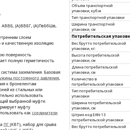
Объём транспортной
упаковки, куб.м
6
Тип транспортной упаковки
Ширина транспортной
, АВВБ, (А)ВВБГ, (А)ПвБбШв,
упаковки, см
Потребительская упаков
утренним слоем
 и качественную изоляцию
Вес брутто потребительской
упаковки, кг:
нюю поверхность
Высота потребительской
упаковки, см
вает полную герметичность
Длина потребительской
 система заземления. Базовая
упаковки, см
ужины постоянного давления
,
Количество в
ния к бронелентам
потребительской упаковке
оней из стальных или
Тип потребительской
тельно использовать
упаковки
ющий выбранной муфте.
Ширина потребительской
армирует муфту
упаковки, см
спользовать как
соединители
Штрих-код EAN-13
потребительской упаковки
ка
ПГ
(КВТ), набор для срыва
Вес брутто потребительской