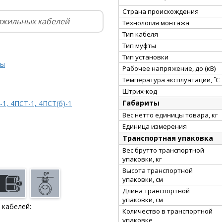
Страна происхождения
ижильных кабелей
Технология монтажа
Тип кабеля
Тип муфты
Тип установки
ты
Рабочее напряжение, до (кВ)
Температура эксплуатации, ˚С
Штрих-код
Габариты
1, 4ПСТ-1, 4ПСТ(б)-1
Вес нетто единицы товара, кг
Единица измерения
Транспортная упаковка
Вес брутто транспортной
упаковки, кг
Высота транспортной
упаковки, см
Длина транспортной
упаковки, см
 кабелей:
Количество в транспортной
упаковке