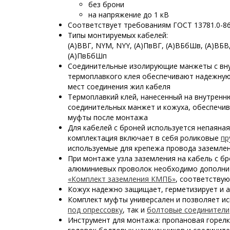
без брони
на напряжение до 1 кВ
Соответствует требованиям ГОСТ 13781.0-8
Типы монтируемых кабелей:
(А)ВВГ, NYM,
NYY,
(А)ПвВГ, (А)ВБбШв, (А)ВБВ
(А)ПвБбШп
Соединительные изолирующие манжеты с вн
термоплавкого клея обеспечивают надежную
мест соединения жил кабеля
Термоплавкий клей, нанесенный на внутрен
соединительных манжет и кожуха, обеспечи
муфты после монтажа
Для кабелей с броней используется непаяная
комплектация включает в себя роликовые
пр
используемые для крепежа провода заземле
При монтаже узла заземления на кабель с бр
алюминиевых проволок необходимо дополни
«Комплект заземления КМПБ»
, соответству
Кожух надежно защищает, герметизирует и 
Комплект муфты универсален и позволяет и
под опрессовку
, так и
болтовые соединители
Инструмент для монтажа: пропановая горел