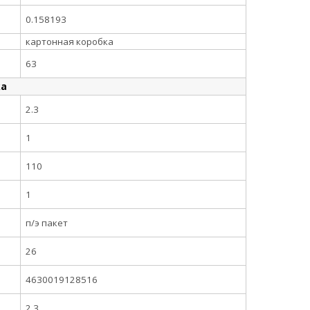
0.158193
картонная коробка
63
ка
2.3
1
110
1
п/э пакет
26
4630019128516
2.3