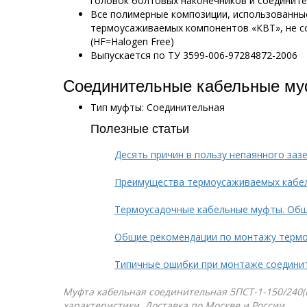
головок болтовых наконечников и соединит
Все полимерные композиции, использованны
термоусаживаемых компонентов «КВТ», не с
(HF=Halogen Free)
Выпускается по ТУ 3599-006-97284872-2006
Соединительные кабельные му
Тип муфты: Соединительная
Полезные статьи
Десять причин в пользу непаянного заз
Преимущества термоусаживаемых кабе
Термоусадочные кабельные муфты. Общ
Общие рекомендации по монтажу терм
Типичные ошибки при монтаже соедини
Муфта кабельная соединительная 5ПСТ-1-150/240(Б)
характеристики. Доставка по Москве и России