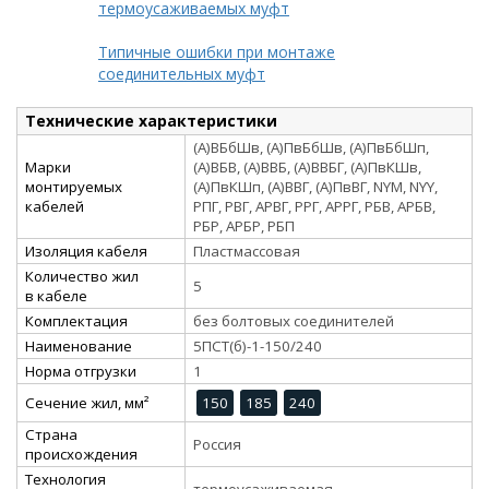
термоусаживаемых муфт
Типичные ошибки при монтаже
соединительных муфт
Технические характеристики
(А)ВБбШв, (А)ПвБбШв, (А)ПвБбШп,
Марки
(А)ВБВ, (А)ВВБ, (А)ВВБГ, (А)ПвКШв,
монтируемых
(А)ПвКШп, (А)ВВГ, (А)ПвВГ, NYM, NYY,
кабелей
РПГ, РВГ, АРВГ, РРГ, АРРГ, РБВ, АРБВ,
РБР, АРБР, РБП
Изоляция кабеля
Пластмассовая
Количество жил
5
в кабеле
Комплектация
без болтовых соединителей
Наименование
5ПСТ(б)-1-150/240
Норма отгрузки
1
Сечение жил, мм²
150
185
240
Страна
Россия
происхождения
Технология
термоусаживаемая