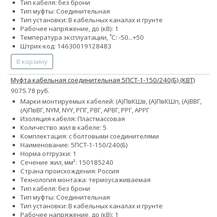
Тип кабеля: без брони
Тип муфты: Соединительная
Тип установки: В кабельных каналах и грунте
Рабочее напряжение, до (кВ): 1
Температура эксплуатации, ˚С: -50...+50
Штрих-код: 14630019128483
В корзину
Муфта кабельная соединительная 5ПСТ-1-150/240(Б) (КВТ)
9075.78 руб.
Марки монтируемых кабелей: (А)ПвКШв, (А)ПвКШп, (А)ВВГ,
(А)ПвВГ, NYM, NYY, РПГ, РВГ, АРВГ, РРГ, АРРГ
Изоляция кабеля: Пластмассовая
Количество жил в кабеле: 5
Комплектация: с болтовыми соединителями
Наименование: 5ПСТ-1-150/240(Б)
Норма отгрузки: 1
Сечение жил, мм²:
150
185
240
Страна происхождения: Россия
Технология монтажа: термоусаживаемая
Тип кабеля: без брони
Тип муфты: Соединительная
Тип установки: В кабельных каналах и грунте
Рабочее напряжение, до (кВ): 1