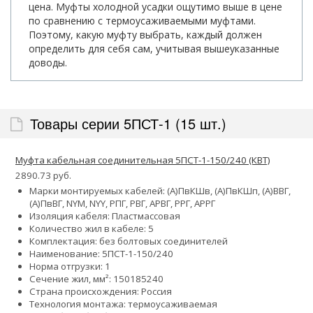
цена. Муфты холодной усадки ощутимо выше в цене
по сравнению с термоусаживаемыми муфтами.
Поэтому, какую муфту выбрать, каждый должен
определить для себя сам, учитывая вышеуказанные
доводы.
Товары серии 5ПСТ-1 (15 шт.)
Муфта кабельная соединительная 5ПСТ-1-150/240 (КВТ)
2890.73 руб.
Марки монтируемых кабелей: (А)ПвКШв, (А)ПвКШп, (А)ВВГ,
(А)ПвВГ, NYM, NYY, РПГ, РВГ, АРВГ, РРГ, АРРГ
Изоляция кабеля: Пластмассовая
Количество жил в кабеле: 5
Комплектация: без болтовых соединителей
Наименование: 5ПСТ-1-150/240
Норма отгрузки: 1
Сечение жил, мм²:
150
185
240
Страна происхождения: Россия
Технология монтажа: термоусаживаемая