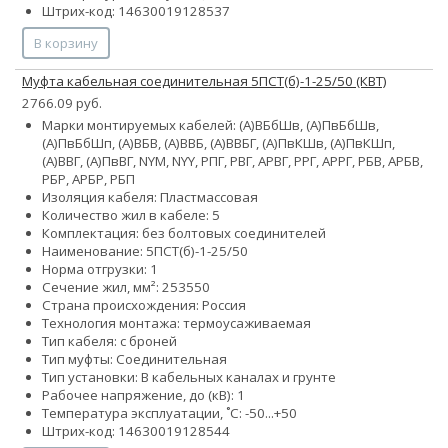
Штрих-код: 14630019128537
В корзину
Муфта кабельная соединительная 5ПСТ(б)-1-25/50 (КВТ)
2766.09 руб.
Марки монтируемых кабелей: (А)ВБбШв, (А)ПвБбШв,
(А)ПвБбШп, (А)ВБВ, (А)ВВБ, (А)ВВБГ, (А)ПвКШв, (А)ПвКШп,
(А)ВВГ, (А)ПвВГ, NYM, NYY, РПГ, РВГ, АРВГ, РРГ, АРРГ, РБВ, АРБВ,
РБР, АРБР, РБП
Изоляция кабеля: Пластмассовая
Количество жил в кабеле: 5
Комплектация: без болтовых соединителей
Наименование: 5ПСТ(б)-1-25/50
Норма отгрузки: 1
Сечение жил, мм²:
25
35
50
Страна происхождения: Россия
Технология монтажа: термоусаживаемая
Тип кабеля: с броней
Тип муфты: Соединительная
Тип установки: В кабельных каналах и грунте
Рабочее напряжение, до (кВ): 1
Температура эксплуатации, ˚С: -50...+50
Штрих-код: 14630019128544