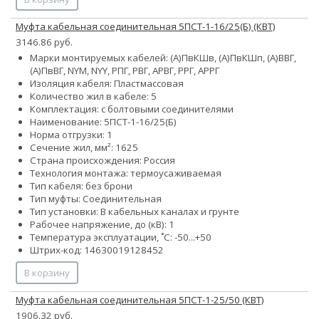
Муфта кабельная соединительная 5ПСТ-1-16/25(Б) (КВТ)
3146.86 руб.
Марки монтируемых кабелей: (А)ПвКШв, (А)ПвКШп, (А)ВВГ,
(А)ПвВГ, NYM, NYY, РПГ, РВГ, АРВГ, РРГ, АРРГ
Изоляция кабеля: Пластмассовая
Количество жил в кабеле: 5
Комплектация: с болтовыми соединителями
Наименование: 5ПСТ-1-16/25(Б)
Норма отгрузки: 1
Сечение жил, мм²:
16
25
Страна происхождения: Россия
Технология монтажа: термоусаживаемая
Тип кабеля: без брони
Тип муфты: Соединительная
Тип установки: В кабельных каналах и грунте
Рабочее напряжение, до (кВ): 1
Температура эксплуатации, ˚С: -50...+50
Штрих-код: 14630019128452
В корзину
Муфта кабельная соединительная 5ПСТ-1-25/50 (КВТ)
1906.32 руб.