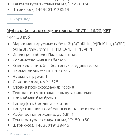
Температура эксплуатации, ˚С: -50...+50
Штрих-код: 14630019128513
В корзину
Муфта кабельная соединительная 5ПСТ-1-16/25 (КВТ)
1441.33 руб.
Марки монтируемых кабелей: (А)ПвКШв, (А)ПвКШп, (А)ВВГ,
(А)ПвВГ, NYM, NYY, РПГ, РВГ, АРВГ, РРГ, АРРГ
Изоляция кабеля: Пластмассовая
Количество жил в кабеле: 5
Комплектация: без болтовых соединителей
Наименование: 5ПСТ-1-16/25
Норма отгрузки: 1
Сечение жил, мм²:
16
25
Страна происхождения: Россия
Технология монтажа: термоусаживаемая
Тип кабеля: без брони
Тип муфты: Соединительная
Тип установки: В кабельных каналах и грунте
Рабочее напряжение, до (кВ): 1
Температура эксплуатации, ˚С: -50...+50
Штрих-код: 14630019128445
В корзину