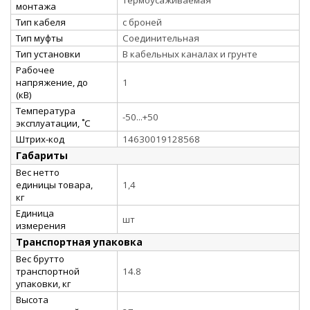
монтажа
Тип кабеля
с броней
Тип муфты
Соединительная
Тип установки
В кабельных каналах и грунте
Рабочее
напряжение, до
1
(кВ)
Температура
-50...+50
эксплуатации, ˚С
Штрих-код
14630019128568
Габариты
Вес нетто
единицы товара,
1,4
кг
Единица
шт
измерения
Транспортная упаковка
Вес брутто
транспортной
14.8
упаковки, кг
Высота