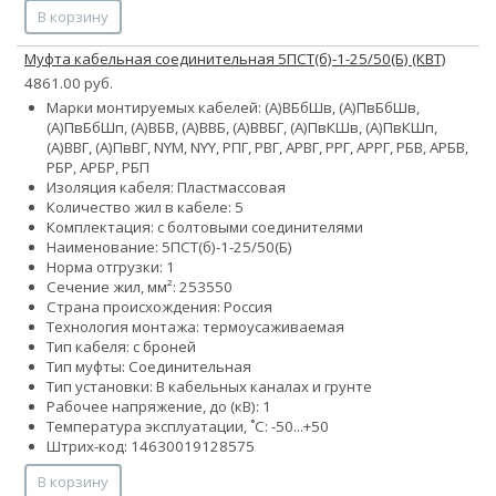
В корзину
Муфта кабельная соединительная 5ПСТ(б)-1-25/50(Б) (КВТ)
4861.00 руб.
Марки монтируемых кабелей: (А)ВБбШв, (А)ПвБбШв,
(А)ПвБбШп, (А)ВБВ, (А)ВВБ, (А)ВВБГ, (А)ПвКШв, (А)ПвКШп,
(А)ВВГ, (А)ПвВГ, NYM, NYY, РПГ, РВГ, АРВГ, РРГ, АРРГ, РБВ, АРБВ,
РБР, АРБР, РБП
Изоляция кабеля: Пластмассовая
Количество жил в кабеле: 5
Комплектация: с болтовыми соединителями
Наименование: 5ПСТ(б)-1-25/50(Б)
Норма отгрузки: 1
Сечение жил, мм²:
25
35
50
Страна происхождения: Россия
Технология монтажа: термоусаживаемая
Тип кабеля: с броней
Тип муфты: Соединительная
Тип установки: В кабельных каналах и грунте
Рабочее напряжение, до (кВ): 1
Температура эксплуатации, ˚С: -50...+50
Штрих-код: 14630019128575
В корзину