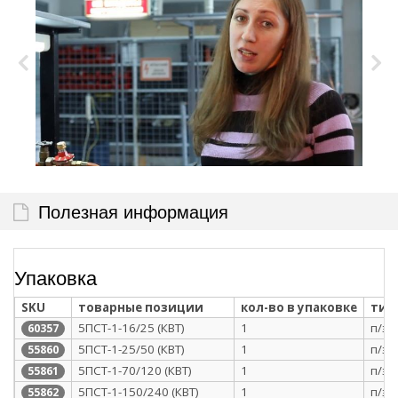
Полезная информация
Упаковка
SKU
товарные позиции
кол-во в упаковке
тип
5ПСТ-1-16/25 (КВТ)
1
п/э 
60357
5ПСТ-1-25/50 (КВТ)
1
п/э 
55860
5ПСТ-1-70/120 (КВТ)
1
п/э 
55861
5ПСТ-1-150/240 (КВТ)
1
п/э 
55862