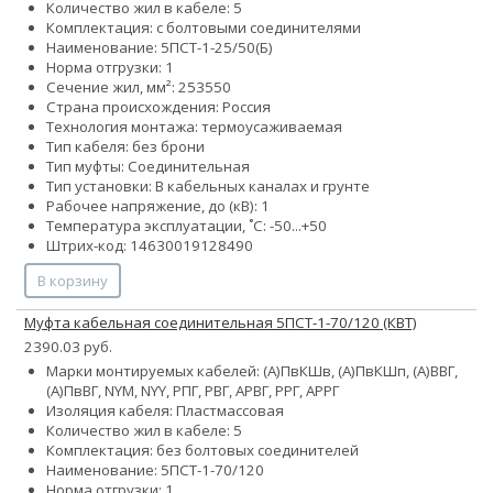
Количество жил в кабеле: 5
Комплектация: с болтовыми соединителями
Наименование: 5ПСТ-1-25/50(Б)
Норма отгрузки: 1
Сечение жил, мм²:
25
35
50
Страна происхождения: Россия
Технология монтажа: термоусаживаемая
Тип кабеля: без брони
Тип муфты: Соединительная
Тип установки: В кабельных каналах и грунте
Рабочее напряжение, до (кВ): 1
Температура эксплуатации, ˚С: -50...+50
Штрих-код: 14630019128490
В корзину
Муфта кабельная соединительная 5ПСТ-1-70/120 (КВТ)
2390.03 руб.
Марки монтируемых кабелей: (А)ПвКШв, (А)ПвКШп, (А)ВВГ,
(А)ПвВГ, NYM, NYY, РПГ, РВГ, АРВГ, РРГ, АРРГ
Изоляция кабеля: Пластмассовая
Количество жил в кабеле: 5
Комплектация: без болтовых соединителей
Наименование: 5ПСТ-1-70/120
Норма отгрузки: 1