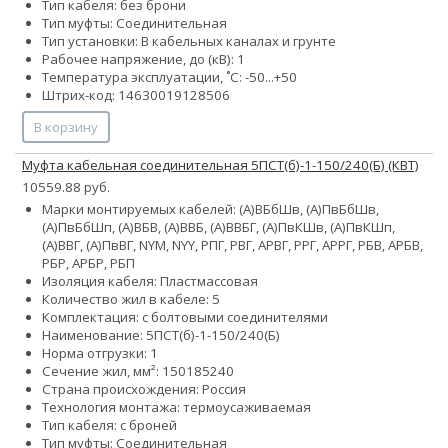
Тип кабеля: без брони
Тип муфты: Соединительная
Тип установки: В кабельных каналах и грунте
Рабочее напряжение, до (кВ): 1
Температура эксплуатации, ˚С: -50...+50
Штрих-код: 14630019128506
В корзину
Муфта кабельная соединительная 5ПСТ(б)-1-150/240(Б) (КВТ)
10559.88 руб.
Марки монтируемых кабелей: (А)ВБбШв, (А)ПвБбШв,
(А)ПвБбШп, (А)ВБВ, (А)ВВБ, (А)ВВБГ, (А)ПвКШв, (А)ПвКШп,
(А)ВВГ, (А)ПвВГ, NYM, NYY, РПГ, РВГ, АРВГ, РРГ, АРРГ, РБВ, АРБВ,
РБР, АРБР, РБП
Изоляция кабеля: Пластмассовая
Количество жил в кабеле: 5
Комплектация: с болтовыми соединителями
Наименование: 5ПСТ(б)-1-150/240(Б)
Норма отгрузки: 1
Сечение жил, мм²:
150
185
240
Страна происхождения: Россия
Технология монтажа: термоусаживаемая
Тип кабеля: с броней
Тип муфты: Соединительная