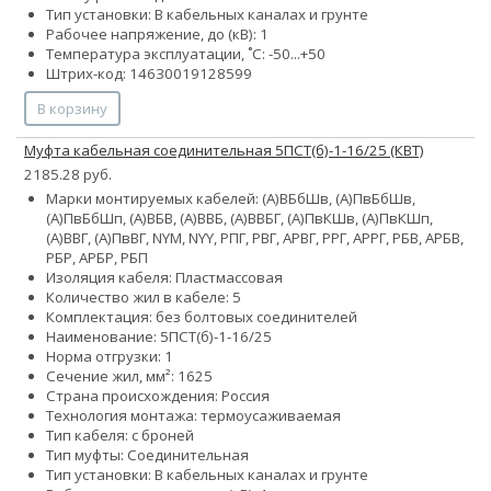
Тип установки: В кабельных каналах и грунте
Рабочее напряжение, до (кВ): 1
Температура эксплуатации, ˚С: -50...+50
Штрих-код: 14630019128599
В корзину
Муфта кабельная соединительная 5ПСТ(б)-1-16/25 (КВТ)
2185.28 руб.
Марки монтируемых кабелей: (А)ВБбШв, (А)ПвБбШв,
(А)ПвБбШп, (А)ВБВ, (А)ВВБ, (А)ВВБГ, (А)ПвКШв, (А)ПвКШп,
(А)ВВГ, (А)ПвВГ, NYM, NYY, РПГ, РВГ, АРВГ, РРГ, АРРГ, РБВ, АРБВ,
РБР, АРБР, РБП
Изоляция кабеля: Пластмассовая
Количество жил в кабеле: 5
Комплектация: без болтовых соединителей
Наименование: 5ПСТ(б)-1-16/25
Норма отгрузки: 1
Сечение жил, мм²:
16
25
Страна происхождения: Россия
Технология монтажа: термоусаживаемая
Тип кабеля: с броней
Тип муфты: Соединительная
Тип установки: В кабельных каналах и грунте