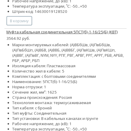
Рабочее напряжение, до (кВ): 1
Температура эксплуатации, ˚С: -50...+50
Штрих-код: 14630019128520
В корзину
Муфта кабельная соединительная 5ПСТ(б)-1-16/25(Б) (КВТ)
3564.92 руб.
Марки монтируемых кабелей: (А)ВБбШв, (А)ПвБбШв,
(А)ПвБбШп, (А)ВБВ, (А)ВВБ, (А)ВВБГ, (А)ПвКШв, (А)ПвКШп,
(А)ВВГ, (А)ПвВГ, NYM, NYY, РПГ, РВГ, АРВГ, РРГ, АРРГ, РБВ, АРБВ,
РБР, АРБР, РБП
Изоляция кабеля: Пластмассовая
Количество жил в кабеле: 5
Комплектация: с болтовыми соединителями
Наименование: 5ПСТ(б)-1-16/25(Б)
Норма отгрузки: 1
Сечение жил, мм²:
16
25
Страна происхождения: Россия
Технология монтажа: термоусаживаемая
Тип кабеля: с броней
Тип муфты: Соединительная
Тип установки: В кабельных каналах и грунте
Рабочее напряжение, до (кВ): 1
Температура эксплуатации, ˚С: -50...+50