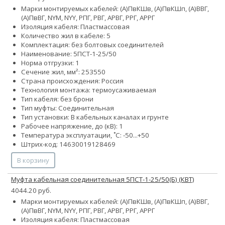
Марки монтируемых кабелей: (А)ПвКШв, (А)ПвКШп, (А)ВВГ,
(А)ПвВГ, NYM, NYY, РПГ, РВГ, АРВГ, РРГ, АРРГ
Изоляция кабеля: Пластмассовая
Количество жил в кабеле: 5
Комплектация: без болтовых соединителей
Наименование: 5ПСТ-1-25/50
Норма отгрузки: 1
Сечение жил, мм²:
25
35
50
Страна происхождения: Россия
Технология монтажа: термоусаживаемая
Тип кабеля: без брони
Тип муфты: Соединительная
Тип установки: В кабельных каналах и грунте
Рабочее напряжение, до (кВ): 1
Температура эксплуатации, ˚С: -50...+50
Штрих-код: 14630019128469
В корзину
Муфта кабельная соединительная 5ПСТ-1-25/50(Б) (КВТ)
4044.20 руб.
Марки монтируемых кабелей: (А)ПвКШв, (А)ПвКШп, (А)ВВГ,
(А)ПвВГ, NYM, NYY, РПГ, РВГ, АРВГ, РРГ, АРРГ
Изоляция кабеля: Пластмассовая