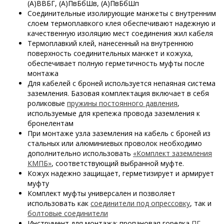
(А)ВВБГ, (А)ПвБбШв, (А)ПвБбШп
Соединительные изолирующие манжеты с внутренним
слоем термоплавкого клея обеспечивают надежную и
качественную изоляцию мест соединения жил кабеля
Термоплавкий клей, нанесенный на внутреннюю
поверхность соединительных манжет и кожуха,
обеспечивает полную герметичность муфты после
монтажа
Для кабелей с броней используется непаяная система
заземления. Базовая комплектация включает в себя
роликовые
пружины постоянного давления
,
используемые для крепежа провода заземления к
бронелентам
При монтаже узла заземления на кабель с броней из
стальных или алюминиевых проволок необходимо
дополнительно использовать
«Комплект заземления
КМПБ»
, соответствующий выбранной муфте.
Кожух надежно защищает, герметизирует и армирует
муфту
Комплект муфты универсален и позволяет
использовать как
соединители под опрессовку
, так и
болтовые соединители
Инструмент для монтажа: пропановая горелка
ПГ