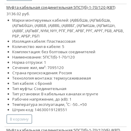
Муфта кабельная соединительная 5ПСТ(б)-1-70/120 (КВТ)
3136.02 руб.
Марки монтируемых кабелей: (А)ВБбШв, (А)ПвБбШв,
(А)ПвБбШп, (А)ВБВ, (А)ВВБ, (А)ВВБГ, (А)ПвКШв, (А)ПвКШп,
(А)ВВГ, (А)ПвВГ, NYM, NYY, РПГ, РВГ, АРВГ, РРГ, АРРГ, РБВ, АРБВ,
РБР, АРБР, РБП
Изоляция кабеля: Пластмассовая
Количество жил в кабеле: 5
Комплектация: без болтовых соединителей
Наименование: 5ПСТ(б)-1-70/120
Норма отгрузки: 1
Сечение жил, мм²:
70
95
120
Страна происхождения: Россия
Технология монтажа: термоусаживаемая
Тип кабеля: с броней
Тип муфты: Соединительная
Тип установки: В кабельных каналах и грунте
Рабочее напряжение, до (кВ): 1
Температура эксплуатации, ˚С: -50...+50
Штрих-код: 14630019128551
В корзину
Муфта кабельная соединительная 5ПСТ(б)-1-70/120(Б) (КВТ)