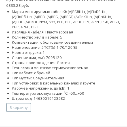
6335.23 руб.
Марки монтируемых кабелей: (А)ВБбШв, (А)ПвБбШв,
(А)ПвБбШп, (А)ВБВ, (А)ВВБ, (А)ВВБГ, (А)ПвКШв, (А)ПвКШп,
(А)ВВГ, (А)ПвВГ, NYM, NYY, РПГ, РВГ, АРВГ, РРГ, АРРГ, РБВ, АРБВ,
РБР, АРБР, РБП
Изоляция кабеля: Пластмассовая
Количество жил в кабеле: 5
Комплектация: с болтовыми соединителями
Наименование: 5ПСТ(б)-1-70/120(Б)
Норма отгрузки: 1
Сечение жил, мм²:
70
95
120
Страна происхождения: Россия
Технология монтажа: термоусаживаемая
Тип кабеля: с броней
Тип муфты: Соединительная
Тип установки: В кабельных каналах и грунте
Рабочее напряжение, до (кВ): 1
Температура эксплуатации, ˚С: -50...+50
Штрих-код: 14630019128582
В корзину