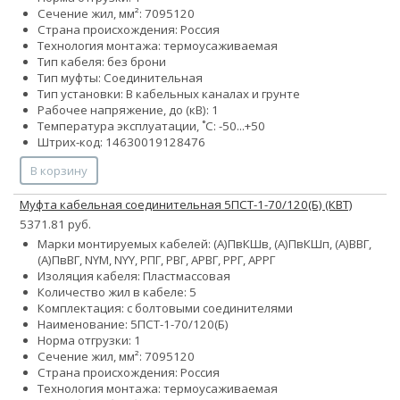
Сечение жил, мм²:
70
95
120
Страна происхождения: Россия
Технология монтажа: термоусаживаемая
Тип кабеля: без брони
Тип муфты: Соединительная
Тип установки: В кабельных каналах и грунте
Рабочее напряжение, до (кВ): 1
Температура эксплуатации, ˚С: -50...+50
Штрих-код: 14630019128476
В корзину
Муфта кабельная соединительная 5ПСТ-1-70/120(Б) (КВТ)
5371.81 руб.
Марки монтируемых кабелей: (А)ПвКШв, (А)ПвКШп, (А)ВВГ,
(А)ПвВГ, NYM, NYY, РПГ, РВГ, АРВГ, РРГ, АРРГ
Изоляция кабеля: Пластмассовая
Количество жил в кабеле: 5
Комплектация: с болтовыми соединителями
Наименование: 5ПСТ-1-70/120(Б)
Норма отгрузки: 1
Сечение жил, мм²:
70
95
120
Страна происхождения: Россия
Технология монтажа: термоусаживаемая