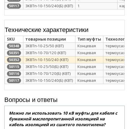
3КВТп-10-150/240(Б) (КВТ)
1
карт
50117
Технические характеристики
SKU
товарные позиции
Тип муфты
Технологи
3КВТп-10-25/50 (КВТ)
Концевая
термоусажи
50348
3КВТп-10-70/120 (КВТ)
Концевая
термоусажи
50351
3КВТп-10-150/240 (КВТ)
Концевая
термоусажи
50352
3КВТп-10-25/50(Б) (КВТ)
Концевая
термоусажи
50115
3КВТп-10-70/120(Б) (КВТ)
Концевая
термоусажи
50116
3КВТп-10-150/240(Б) (КВТ)
Концевая
термоусажи
50117
Вопросы и ответы
Можно ли использовать 10 кВ муфты для кабеля с
бумажной маслопропитанной изоляцией на
кабель изоляцией из сшитого полиэтилена?