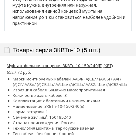
муфта нужна, внутренняя или наружная,
использования единой концевой муфты на
напряжение до 1 кВ становиться наиболее удобной и
практичной.
Товары серии 3КВТп-10 (5 шт.)
Муфта кабельная концевая 3КВТп-10-150/240(Б) (КВТ)
6527.72 руб.
Марки монтируемых кабелей: ААБл/ (А)СБл/ (А)СБГ/ ААГ/
(А)СГ/ ААБв/ (А)СБШв/ ААШв/ (А)СШв/ ААБ2лШв/ (А)СБ2лШв
Изоляция кабеля: Бумажно маслопропитанная
Количество жил в кабеле: 3
Комплектация: с болтовыми наконечниками
Наименование: 3КВТп-10-150/240(Б)
Норма отгрузки: 1
Сечение жил, мм²:
150
185
240
Страна происхождения: Россия
Технология монтажа: термоусаживаемая
Тип кабеля:
без брони
с броней