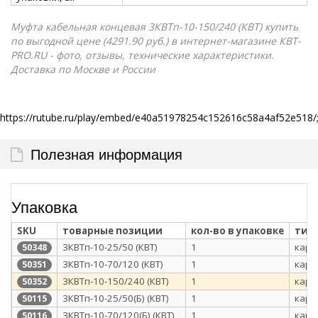
Муфта кабельная концевая 3КВТп-10-150/240 (КВТ) купить
по выгодной цене (4291.90 руб.) в интернет-магазине КВТ-
PRO.RU - фото, отзывы, технические характеристики.
Доставка по Москве и России
https://rutube.ru/play/embed/e40a51978254c152616c58a4af52e518/;
Полезная информация
Упаковка
SKU
товарные позиции
кол-во в упаковке
тип
3КВТп-10-25/50 (КВТ)
1
карт
50348
3КВТп-10-70/120 (КВТ)
1
карт
50351
3КВТп-10-150/240 (КВТ)
1
карт
50352
3КВТп-10-25/50(Б) (КВТ)
1
карт
50115
3КВТп-10-70/120(Б) (КВТ)
1
карт
50116