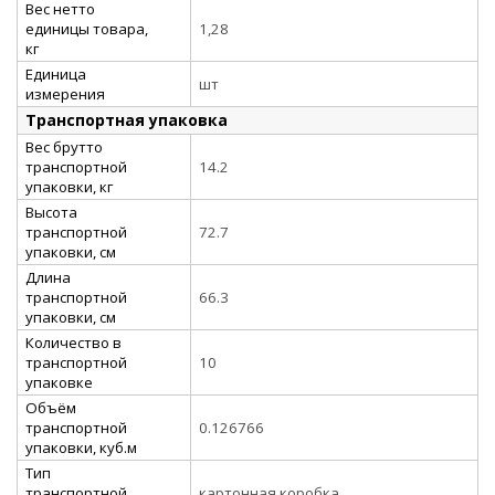
Вес нетто
единицы товара,
1,28
кг
Единица
шт
измерения
Транспортная упаковка
Вес брутто
транспортной
14.2
упаковки, кг
Высота
транспортной
72.7
упаковки, см
Длина
транспортной
66.3
упаковки, см
Количество в
транспортной
10
упаковке
Объём
транспортной
0.126766
упаковки, куб.м
Тип
транспортной
картонная коробка