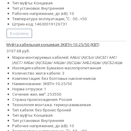
Тип муфты: Концевая
Тип установки: Внутренняя
Рабочее напряжение, до (кВ): 10
Температура эксплуатации, ˚С: -50...+50
Штрих-код: 14630019126731
В корзину
Муфта кабельная концевая 3КВТп-10-25/50 (КВТ)
3197.68 руб.
Марки монтируемых кабелей: ААБл/ (А)СБл/ (А)СБГ/ ААГ/
(А)СГ/ ААБв/ (А)СБШв/ ААШв/ (А)СШв/ ААБ2лШв/ (А)СБ2лШв
Изоляция кабеля: Бумажно маслопропитанная
Количество жил в кабеле: 3
Комплектация: без болтовых наконечников
Наименование: 3КВТп-10-25/50
Норма отгрузки: 1
Сечение жил, мм²:
25
35
50
Страна происхождения: Россия
Технология монтажа: термоусаживаемая
Тип кабеля:
без брони
с броней
Тип муфты: Концевая
Тип установки: Внутренняя
Рабочее напряжение, до (кВ): 10
Температура эксплуатации, ˚С: -50...+50