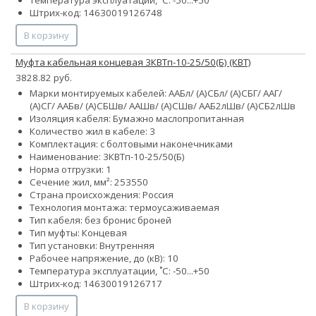
Штрих-код: 14630019126748
В корзину
Муфта кабельная концевая 3КВТп-10-25/50(Б) (КВТ)
3828.82 руб.
Марки монтируемых кабелей: ААБл/ (А)СБл/ (А)СБГ/ ААГ/
(А)СГ/ ААБв/ (А)СБШв/ ААШв/ (А)СШв/ ААБ2лШв/ (А)СБ2лШв
Изоляция кабеля: Бумажно маслопропитанная
Количество жил в кабеле: 3
Комплектация: с болтовыми наконечниками
Наименование: 3КВТп-10-25/50(Б)
Норма отгрузки: 1
Сечение жил, мм²:
25
35
50
Страна происхождения: Россия
Технология монтажа: термоусаживаемая
Тип кабеля:
без брони
с броней
Тип муфты: Концевая
Тип установки: Внутренняя
Рабочее напряжение, до (кВ): 10
Температура эксплуатации, ˚С: -50...+50
Штрих-код: 14630019126717
В корзину