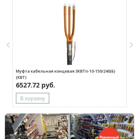
Муфта кабельная концевая 3КВТп-10-150/240(Б)
М
(КВТ)
6527.72 руб.