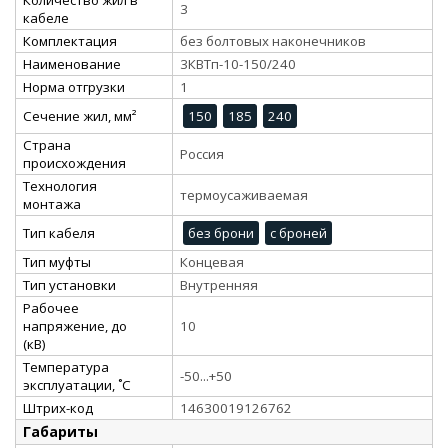
3
кабеле
Комплектация
без болтовых наконечников
Наименование
3КВТп-10-150/240
Норма отгрузки
1
Сечение жил, мм²
150
185
240
Страна
Россия
происхождения
Технология
термоусаживаемая
монтажа
Тип кабеля
без брони
с броней
Тип муфты
Концевая
Тип установки
Внутренняя
Рабочее
напряжение, до
10
(кВ)
Температура
-50...+50
эксплуатации, ˚С
Штрих-код
14630019126762
Габариты