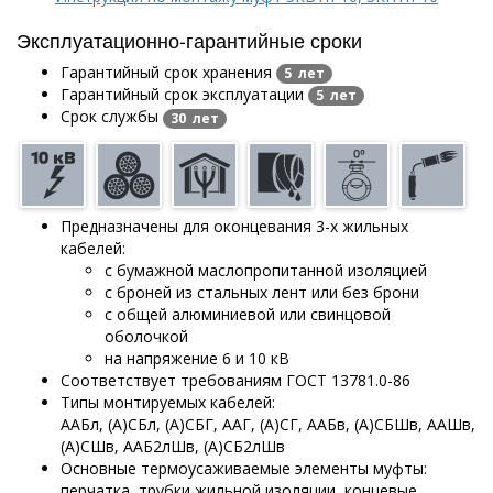
Эксплуатационно-гарантийные сроки
Гарантийный срок хранения
5 лет
Гарантийный срок эксплуатации
5 лет
Срок службы
30 лет
Предназначены для оконцевания 3-х жильных
кабелей:
с бумажной маслопропитанной изоляцией
с броней из стальных лент или без брони
с общей алюминиевой или свинцовой
оболочкой
на напряжение 6 и 10 кВ
Соответствует требованиям ГОСТ 13781.0-86
Типы монтируемых кабелей:
ААБл, (А)СБл, (А)СБГ, ААГ, (А)СГ, ААБв, (А)СБШв, ААШв,
(А)СШв, ААБ2лШв, (А)СБ2лШв
Основные термоусаживаемые элементы муфты:
перчатка, трубки жильной изоляции, концевые