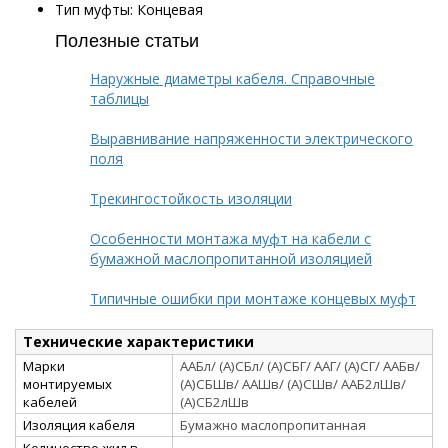
Тип муфты: Концевая
Полезные статьи
Наружные диаметры кабеля. Справочные
таблицы
Выравнивание напряженности электрического
поля
Трекингостойкость изоляции
Особенности монтажа муфт на кабели с
бумажной маслопропитанной изоляцией
Типичные ошибки при монтаже концевых муфт
Технические характеристики
Марки
ААБл/ (А)СБл/ (А)СБГ/ ААГ/ (А)СГ/ ААБв/
монтируемых
(А)СБШв/ ААШв/ (А)СШв/ ААБ2лШв/
кабелей
(А)СБ2лШв
Изоляция кабеля
Бумажно маслопропитанная
Количество жил в