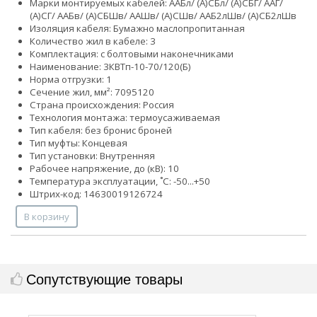
Марки монтируемых кабелей: ААБл/ (А)СБл/ (А)СБГ/ ААГ/
(А)СГ/ ААБв/ (А)СБШв/ ААШв/ (А)СШв/ ААБ2лШв/ (А)СБ2лШв
Изоляция кабеля: Бумажно маслопропитанная
Количество жил в кабеле: 3
Комплектация: с болтовыми наконечниками
Наименование: 3КВТп-10-70/120(Б)
Норма отгрузки: 1
Сечение жил, мм²:
70
95
120
Страна происхождения: Россия
Технология монтажа: термоусаживаемая
Тип кабеля:
без брони
с броней
Тип муфты: Концевая
Тип установки: Внутренняя
Рабочее напряжение, до (кВ): 10
Температура эксплуатации, ˚С: -50...+50
Штрих-код: 14630019126724
В корзину
Сопутствующие товары