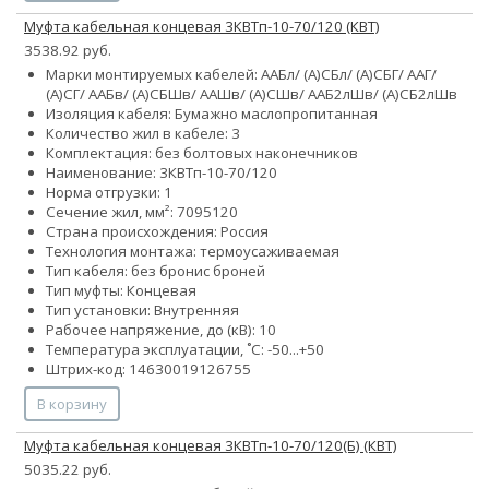
Муфта кабельная концевая 3КВТп-10-70/120 (КВТ)
3538.92 руб.
Марки монтируемых кабелей: ААБл/ (А)СБл/ (А)СБГ/ ААГ/
(А)СГ/ ААБв/ (А)СБШв/ ААШв/ (А)СШв/ ААБ2лШв/ (А)СБ2лШв
Изоляция кабеля: Бумажно маслопропитанная
Количество жил в кабеле: 3
Комплектация: без болтовых наконечников
Наименование: 3КВТп-10-70/120
Норма отгрузки: 1
Сечение жил, мм²:
70
95
120
Страна происхождения: Россия
Технология монтажа: термоусаживаемая
Тип кабеля:
без брони
с броней
Тип муфты: Концевая
Тип установки: Внутренняя
Рабочее напряжение, до (кВ): 10
Температура эксплуатации, ˚С: -50...+50
Штрих-код: 14630019126755
В корзину
Муфта кабельная концевая 3КВТп-10-70/120(Б) (КВТ)
5035.22 руб.