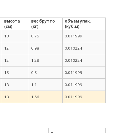
высота
вес брутто
объем упак.
(см)
(кг)
(куб.м)
13
0.75
0.011999
12
0.98
0.010224
12
1.28
0.010224
13
0.8
0.011999
13
1.1
0.011999
13
1.56
0.011999