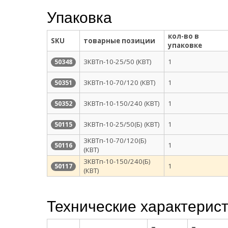
Упаковка
кол-во в
SKU
товарные позиции
упаковке
3КВТп-10-25/50 (КВТ)
1
50348
3КВТп-10-70/120 (КВТ)
1
50351
3КВТп-10-150/240 (КВТ)
1
50352
3КВТп-10-25/50(Б) (КВТ)
1
50115
3КВТп-10-70/120(Б)
1
50116
(КВТ)
3КВТп-10-150/240(Б)
1
50117
(КВТ)
Технические характерис