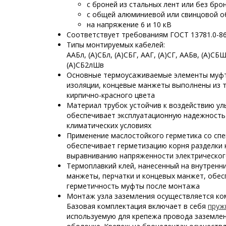
с броней из стальных лент или без бро
с общей алюминиевой или свинцовой 
на напряжение 6 и 10 кВ
Соответствует требованиям ГОСТ 13781.0-8
Типы монтируемых кабелей:
ААБл, (А)СБл, (А)СБГ, ААГ, (А)СГ, ААБв, (А)С
(А)СБ2лШв
Основные термоусаживаемые элементы муфты
изоляции, концевые манжеты выполнены из 
кирпично-красного цвета
Материал трубок устойчив к воздействию ул
обеспечивает эксплуатационную надежность
климатических условиях
Применение маслостойкого герметика со сп
обеспечивает герметизацию корня разделки 
выравниванию напряженности электрическог
Термоплавкий клей, нанесенный на внутренн
манжеты, перчатки и концевых манжет, обе
герметичность муфты после монтажа
Монтаж узла заземления осуществляется к
Базовая комплектация включает в себя
пруж
используемую для крепежа провода заземлен