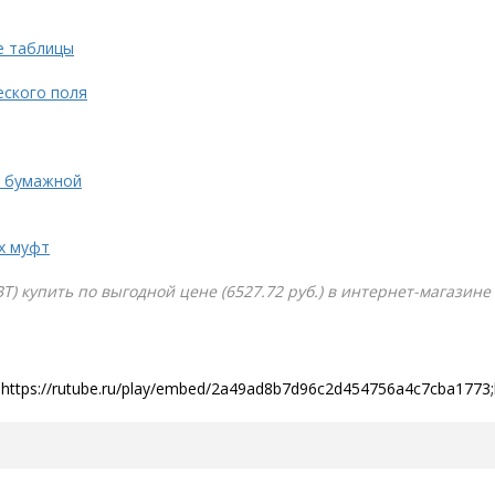
е таблицы
еского поля
с бумажной
х муфт
Т) купить по выгодной цене (6527.72 руб.) в интернет-магазине
https://rutube.ru/play/embed/2a49ad8b7d96c2d454756a4c7cba1773;h