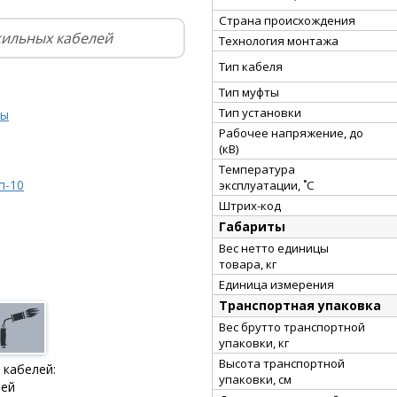
Страна происхождения
жильных кабелей
Технология монтажа
Тип кабеля
Тип муфты
Тип установки
ты
Рабочее напряжение, до
(кВ)
Температура
п-10
эксплуатации, ˚С
Штрих-код
Габариты
Вес нетто единицы
товара, кг
Единица измерения
Транспортная упаковка
Вес брутто транспортной
упаковки, кг
Высота транспортной
 кабелей:
упаковки, см
ией