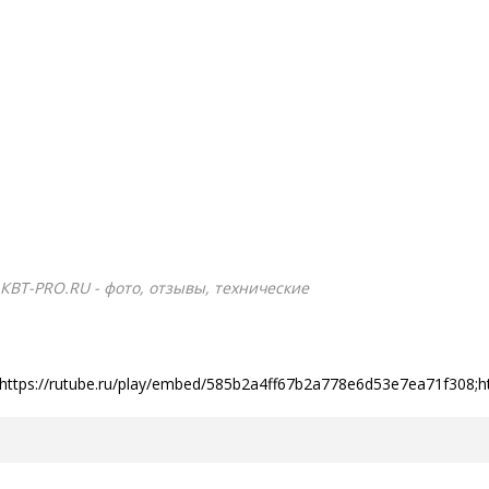
 КВТ-PRO.RU - фото, отзывы, технические
ttps://rutube.ru/play/embed/585b2a4ff67b2a778e6d53e7ea71f308;ht