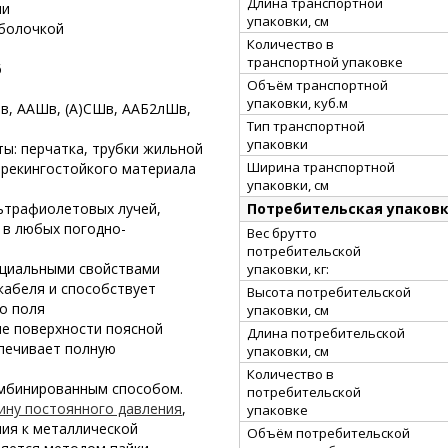
Длина транспортной
ни
упаковки, см
оболочкой
Количество в
транспортной упаковке
6
Объём транспортной
упаковки, куб.м
БШв, ААШв, (А)СШв, ААБ2лШв,
Тип транспортной
упаковки
: перчатка, трубки жильной
Ширина транспортной
трекингостойкого материала
упаковки, см
Потребительская упаков
ьтрафиолетовых лучей,
 в любых погодно-
Вес брутто
потребительской
ециальными свойствами
упаковки, кг:
кабеля и способствует
Высота потребительской
о поля
упаковки, см
ие поверхности поясной
Длина потребительской
спечивает полную
упаковки, см
Количество в
омбинированным способом.
потребительской
ину постоянного давления
,
упаковке
ия к металлической
Объём потребительской