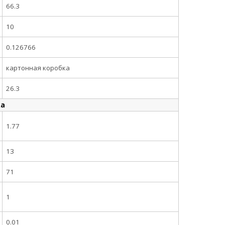
66.3
10
0.126766
картонная коробка
26.3
ка
1.77
13
71
1
0.01