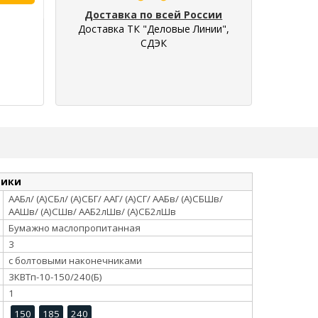
Доставка по всей России
Доставка ТК "Деловые Линии",
СДЭК
тики
ААБл/ (А)СБл/ (А)СБГ/ ААГ/ (А)СГ/ ААБв/ (А)СБШв/
ААШв/ (А)СШв/ ААБ2лШв/ (А)СБ2лШв
Бумажно маслопропитанная
3
с болтовыми наконечниками
3КВТп-10-150/240(Б)
1
150
185
240