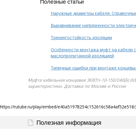
Полезные статьи
Наружные диаметры кабеля. Справочны
Выравнивание напряженности электрич
Трекингостойкость изоляции
Особенности монтажа муфт на кабели 
маслопропитанной изоляцией
Типичные ошибки при монтаже концевы
Муфта кабельная концевая 3КВТп-10-150/240(Б) (КВ
характеристики. Доставка по Москве и России
https://rutube.ru/play/embed/e40a51978254c152616c58a4af52e518/;
Полезная информация