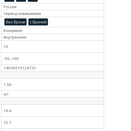
Россия
термоусаживаемая
без брони
с броней
Концевая
Внутренняя
10
-50...+50
14630019126731
1,56
шт
16.4
72.7