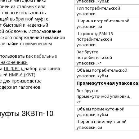
ляется методом пайки
упаковки, куб.м:
оней из стальных или
Тип потребительской
тельно использовать
упаковки
ющий выбранной муфте.
Ширина потребительской
т быстрый и надежный
упаковки, см
ой оболочке. Использование
Штрих-код EAN-13
еского повреждения бумажной
потребительской
ае пайки с применением
упаковки
Вес брутто
пользовать как
кабельные
потребительской
 наконечники
упаковки, кг
ка
ПГ (КВТ),
набор для срыва
Объём потребительской
елей
НМБ-6 (КВТ)
упаковки, куб.м
е для производства
Промежуточная упаковка
одержат галогенов
Вес брутто
промежуточной упаковки,
кг
Объём промежуточной
муфты 3КВТп-10
упаковки, куб.м
Ширина промежуточной
упаковки, см