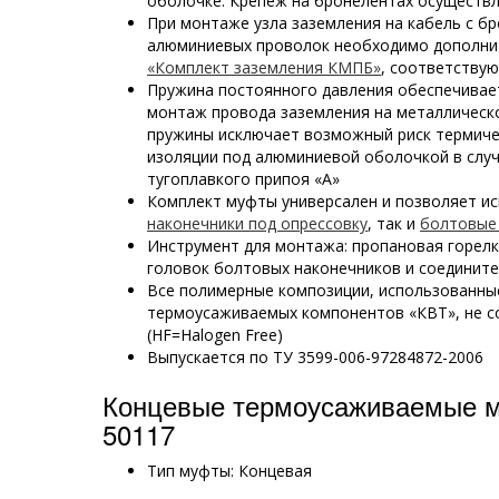
оболочке. Крепеж на бронелентах осуществ
При монтаже узла заземления на кабель с бр
алюминиевых проволок необходимо дополни
«Комплект заземления КМПБ»
, соответству
Пружина постоянного давления обеспечивае
монтаж провода заземления на металлическ
пружины исключает возможный риск термич
изоляции под алюминиевой оболочкой в случ
тугоплавкого припоя «А»
Комплект муфты универсален и позволяет ис
наконечники под опрессовку
, так и
болтовые
Инструмент для монтажа: пропановая горел
головок болтовых наконечников и соединит
Все полимерные композиции, использованны
термоусаживаемых компонентов «КВТ», не с
(HF=Halogen Free)
Выпускается по ТУ 3599-006-97284872-2006
Концевые термоусаживаемые 
50117
Тип муфты: Концевая