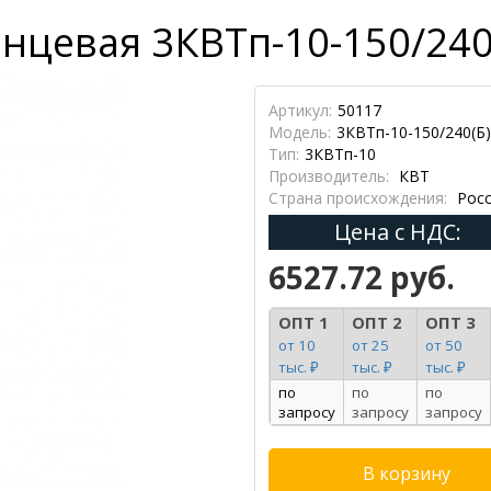
нцевая 3КВТп-10-150/240(
Артикул:
50117
Модель:
3КВТп-10-150/240(Б)
Тип:
3КВТп-10
Производитель:
КВТ
Страна происхождения:
Росс
Цена с НДС:
6527.72 руб.
ОПТ 1
ОПТ 2
ОПТ 3
от 10
от 25
от 50
тыс. ₽
тыс. ₽
тыс. ₽
по
по
по
запросу
запросу
запросу