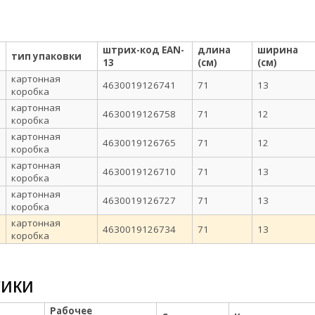
штрих-код EAN-
длина
ширина
тип упаковки
13
(см)
(см)
картонная
4630019126741
71
13
коробка
картонная
4630019126758
71
12
коробка
картонная
4630019126765
71
12
коробка
картонная
4630019126710
71
13
коробка
картонная
4630019126727
71
13
коробка
картонная
4630019126734
71
13
коробка
тики
Рабочее