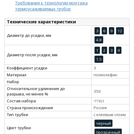
Требования к технологии монтажа
термоусаживаемых трубок
Технические характеристики
3
6
9
12
Диаметр до усадки, мм
4.8
1
2
3
4
Диаметр после усадки, мм
1.5
Коэффициент усадки
3
Материал
полиолефин
Набор
Относительное удлинение до
350
разрыва, не менее %
Состав набора
•ТТК(3
Страна происхождения
Россия
Тип трубки
с клеевым слоем
черный
Цвет трубки
прозрачный