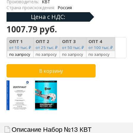
Производитель:
КВТ
Страна происхождения:
Россия
Цена с НДС:
1007.79 руб.
ОПТ 1
ОПТ 2
ОПТ 3
ОПТ 4
от 10 тыс. ₽
от 25 тыс. ₽
от 50 тыс. ₽
от 100 тыс. ₽
по запросу
по запросу
по запросу
по запросу
Описание Набор №13 КВТ