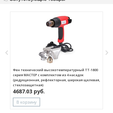
Фен технический высокотемпературный ТТ-1800
Г
серия МАСТЕР с комплектом из 4 насадок
(редукционная, рефлекторная, широкая щелевая,
стеклозащитная)
4687.03 руб.