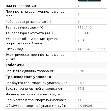
Длина нарезки, мм
100
Прочность на растяжение, не менее
10
Мпа
Рабочее напряжение, до (кВ)
1
Температура усадки, ˚С
115...140
Температура эксплуатации, ˚С
-55...+125
Удельное объемное электрическое
10¹⁴
сопротивление, Ом/см
Штрих-код
14680430036027
Электрическая прочность, не менее
20
кВ/мм
Габариты
Вес нетто единицы товара, кг
0,28
Транспортная упаковка
Вес брутто транспортной упаковки, кг
3.03
Высота транспортной упаковки, см
17.5
Длина транспортной упаковки, см
35
Количество в транспортной упаковке
11
Объём транспортной упаковки, куб.м
0.015925