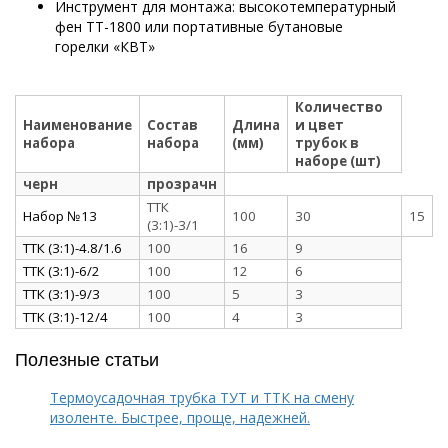
Инструмент для монтажа: высокотемпературный
фен ТТ-1800 или портативные бутановые
горелки «КВТ»
Количество
Наименование
Состав
Длина
и цвет
набора
набора
(мм)
трубок в
наборе (шт)
черн
прозрачн
ТТК
Набор №13
100
30
15
(3:1)-3/1
ТТК (3:1)-4.8/1.6
100
16
9
ТТК (3:1)-6/2
100
12
6
ТТК (3:1)-9/3
100
5
3
ТТК (3:1)-12/4
100
4
3
Полезные статьи
Термоусадочная трубка ТУТ и ТТК на смену
изоленте. Быстрее, проще, надежней.