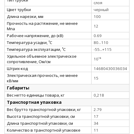
слоя
Цвет трубки
черный
Длина нарезки, мм
100
Прочность на растяжение, не менее
12
Мпа
Рабочее напряжение, до (кВ)
0.69
Температура усадки, ˚С
80...110
Температура эксплуатации, ˚С
-55...+115
Удельное объемное электрическое
10¹⁴
сопротивление, Ом/см
Штрих-код
14680430036034
Электрическая прочность, не менее
15
кВ/мм
Габариты
Вес нетто единицы товара, кг
0,218
Транспортная упаковка
Вес брутто транспортной упаковки, кг
2.79
Высота транспортной упаковки, см
17
Длина транспортной упаковки, см
34
Количество в транспортной упаковке
11