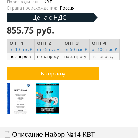
Производитель:
КВТ
Страна происхождения:
Россия
Цена с НДС:
855.75 руб.
ОПТ 1
ОПТ 2
ОПТ 3
ОПТ 4
от 10 тыс. ₽
от 25 тыс. ₽
от 50 тыс. ₽
от 100 тыс. ₽
по запросу
по запросу
по запросу
по запросу
Описание Набор №14 КВТ