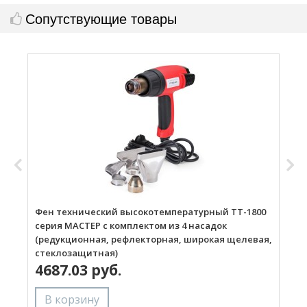
Сопутствующие товары
Фен технический высокотемпературный ТТ-1800
Г
серия МАСТЕР с комплектом из 4 насадок
(редукционная, рефлекторная, широкая щелевая,
стеклозащитная)
4687.03 руб.