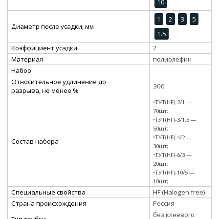
10
1
2
3
5
Диаметр после усадки, мм
1.5
Коэффициент усадки
2
Материал
полиолефин
Набор
Относительное удлинение до
300
разрыва, не менее %
•ТУТ(HF)-2/1 —
70шт;
•ТУТ(HF)-3/1,5 —
50шт;
•ТУТ(HF)-4/2 —
Состав набора
30шт;
•ТУТ(HF)-6/3 —
20шт;
•ТУТ(HF)-10/5 —
10шт;
Специальные свойства
HF (Halogen free)
Страна происхождения
Россия
без клеевого
Тип трубки