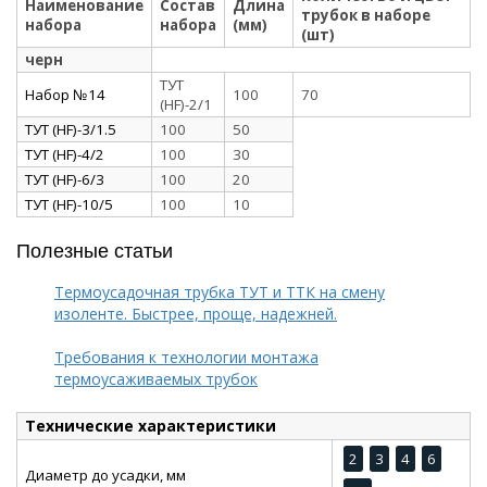
Наименование
Состав
Длина
трубок в наборе
набора
набора
(мм)
(шт)
черн
ТУТ
Набор №14
100
70
(HF)-2/1
ТУТ (HF)-3/1.5
100
50
ТУТ (HF)-4/2
100
30
ТУТ (HF)-6/3
100
20
ТУТ (HF)-10/5
100
10
Полезные статьи
Термоусадочная трубка ТУТ и ТТК на смену
изоленте. Быстрее, проще, надежней.
Требования к технологии монтажа
термоусаживаемых трубок
Технические характеристики
2
3
4
6
Диаметр до усадки, мм