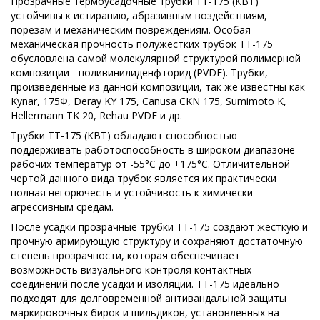
Прозрачные термоусадочные трубки ТТ-175 (КВТ)
устойчивы к истиранию, абразивным воздействиям,
порезам и механическим повреждениям. Особая
механическая прочность полужестких трубок ТТ-175
обусловлена самой молекулярной структурой полимерной
композиции - поливинилиденфторид (PVDF). Трубки,
произведенные из данной композиции, так же известны как
Kynar, 175Ф, Deray KY 175, Canusa CKN 175, Sumimoto K,
Hellermann TK 20, Rehau PVDF и др.
Трубки ТТ-175 (КВТ) обладают способностью
поддерживать работоспособность в широком диапазоне
рабочих температур от -55°С до +175°С. Отличительной
чертой данного вида трубок является их практически
полная негорючесть и устойчивость к химически
агрессивным средам.
После усадки прозрачные трубки ТТ-175 создают жесткую и
прочную армирующую структуру и сохраняют достаточную
степень прозрачности, которая обеспечивает
возможность визуального контроля контактных
соединений после усадки и изоляции. ТТ-175 идеально
подходят для долговременной антивандальной защиты
маркировочных бирок и шильдиков, установленных на