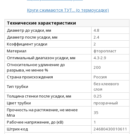
Круги сжимаются ТУТ... (о термоусадке)
Технические характеристики
Диаметр до усадки, мм
4.8
Диаметр после усадки, мм
2.4
Коэффициент усадки
2
Материал
фторопласт
Оптимальный диапазон усадки, мм
4.3-2.9
Относительное удлинение до
200
разрыва, не менее %
Страна происхождения
Россия
без клеевого
Тип трубки
слоя
Толщина стенки после усадки, мм
0.25
Цвет трубки
прозрачный
Прочность на растяжение, не менее
35
Мпа
Рабочее напряжение, до (кВ)
1
Штрих-код
24680430010611