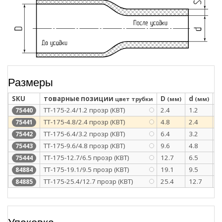
Размеры
SKU
товарные позиции
D
d
S
цвет трубки
(мм)
(мм)
ТТ-175-2.4/1.2 прозр (КВТ)
2.4
1.2
0
75440
ТТ-175-4.8/2.4 прозр (КВТ)
4.8
2.4
0
75441
ТТ-175-6.4/3.2 прозр (КВТ)
6.4
3.2
0
75442
ТТ-175-9.6/4.8 прозр (КВТ)
9.6
4.8
0
75443
ТТ-175-12.7/6.5 прозр (КВТ)
12.7
6.5
0
75444
ТТ-175-19.1/9.5 прозр (КВТ)
19.1
9.5
0
84884
ТТ-175-25.4/12.7 прозр (КВТ)
25.4
12.7
0
84885
Упаковка