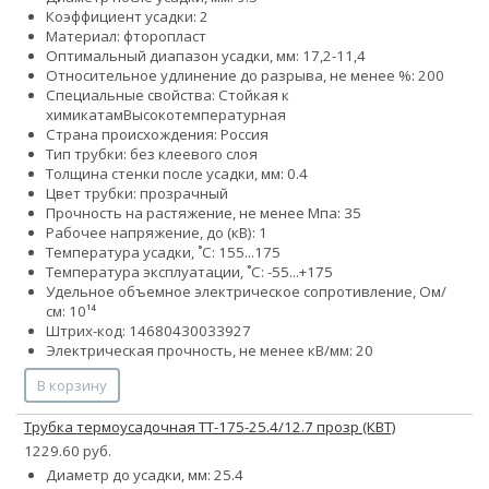
Коэффициент усадки: 2
Материал: фторопласт
Оптимальный диапазон усадки, мм: 17,2-11,4
Относительное удлинение до разрыва, не менее %: 200
Специальные свойства:
Стойкая к
химикатам
Высокотемпературная
Страна происхождения: Россия
Тип трубки: без клеевого слоя
Толщина стенки после усадки, мм: 0.4
Цвет трубки: прозрачный
Прочность на растяжение, не менее Мпа: 35
Рабочее напряжение, до (кВ): 1
Температура усадки, ˚С: 155...175
Температура эксплуатации, ˚С: -55...+175
Удельное объемное электрическое сопротивление, Ом/
см: 10¹⁴
Штрих-код: 14680430033927
Электрическая прочность, не менее кВ/мм: 20
В корзину
Трубка термоусадочная ТТ-175-25.4/12.7 прозр (КВТ)
1229.60 руб.
Диаметр до усадки, мм: 25.4