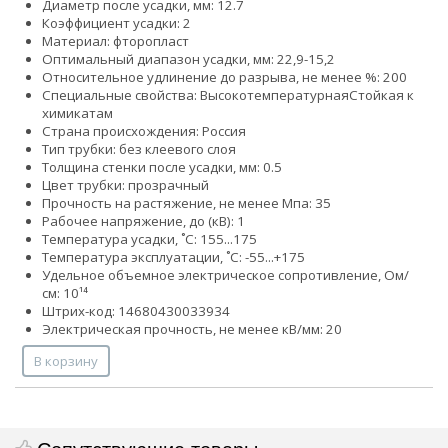
Диаметр после усадки, мм: 12.7
Коэффициент усадки: 2
Материал: фторопласт
Оптимальный диапазон усадки, мм: 22,9-15,2
Относительное удлинение до разрыва, не менее %: 200
Специальные свойства:
Высокотемпературная
Стойкая к
химикатам
Страна происхождения: Россия
Тип трубки: без клеевого слоя
Толщина стенки после усадки, мм: 0.5
Цвет трубки: прозрачный
Прочность на растяжение, не менее Мпа: 35
Рабочее напряжение, до (кВ): 1
Температура усадки, ˚С: 155...175
Температура эксплуатации, ˚С: -55...+175
Удельное объемное электрическое сопротивление, Ом/
см: 10¹⁴
Штрих-код: 14680430033934
Электрическая прочность, не менее кВ/мм: 20
В корзину