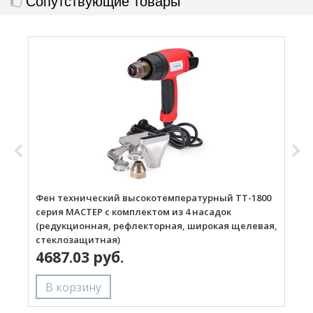
Сопутствующие товары
Фен технический высокотемпературный ТТ-1800
Г
серия МАСТЕР с комплектом из 4 насадок
(редукционная, рефлекторная, широкая щелевая,
стеклозащитная)
4687.03 руб.