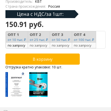
Производитель:
КВТ
Страна происхождения:
Россия
Цена с НДС/за 1шт:
150.91 руб.
ОПТ 1
ОПТ 2
ОПТ 3
ОПТ 4
от 10 тыс. ₽
от 25 тыс. ₽
от 50 тыс. ₽
от 100 тыс. ₽
по запросу
по запросу
по запросу
по запросу
Отгрузка кратно упаковке: 10 шт.