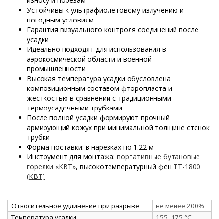
износу и порезам
Устойчивы к ультрафиолетовому излучению и
погодным условиям
Гарантия визуального контроля соединений после
усадки
Идеально подходят для использования в
аэрокосмической области и военной
промышленности
Высокая температура усадки обусловлена
композиционным составом фторопласта и
жесткостью в сравнении с традиционными
термоусадочными трубками
После полной усадки формируют прочный
армирующий кожух при минимальной толщине стенок
трубки
Форма поставки: в нарезках по 1.22 м
Инструмент для монтажа:
портативные бутановые
горелки «КВТ»
, высокотемпературный фен
ТТ-1800
(КВТ)
Относительное удлинение при разрыве
не менее 200%
Температура усадки
155–175 °C