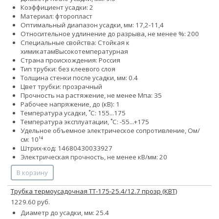
Коэффициент усадки: 2
Материал: фторопласт
Оптимальный диапазон усадки, мм: 17,2-11,4
Относительное удлинение до разрыва, не менее %: 200
Специальные свойства:
Стойкая к
химикатам
Высокотемпературная
Страна происхождения: Россия
Тип трубки: без клеевого слоя
Толщина стенки после усадки, мм: 0.4
Цвет трубки: прозрачный
Прочность на растяжение, не менее Мпа: 35
Рабочее напряжение, до (кВ): 1
Температура усадки, ˚С: 155...175
Температура эксплуатации, ˚С: -55...+175
Удельное объемное электрическое сопротивление, Ом/
см: 10¹⁴
Штрих-код: 14680430033927
Электрическая прочность, не менее кВ/мм: 20
В корзину
Трубка термоусадочная ТТ-175-25.4/12.7 прозр (КВТ)
1229.60 руб.
Диаметр до усадки, мм: 25.4