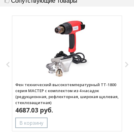
Сопутствующие товары
Фен технический высокотемпературный ТТ-1800
Г
серия МАСТЕР с комплектом из 4 насадок
(редукционная, рефлекторная, широкая щелевая,
стеклозащитная)
4687.03 руб.