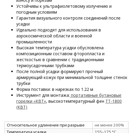
износу и порезам
Устойчивы к ультрафиолетовому излучению и
погодным условиям
Гарантия визуального контроля соединений после
усадки
Идеально подходят для использования в
аэрокосмической области и военной
промышленности
Высокая температура усадки обусловлена
композиционным составом фторопласта и
жесткостью в сравнении с традиционными
термоусадочными трубками
После полной усадки формируют прочный
армирующий кожух при минимальной толщине стенок
трубки
Форма поставки: в нарезках по 1.22 м
Инструмент для монтажа:
портативные бутановые
горелки «КВТ»
, высокотемпературный фен
ТТ-1800
(КВТ)
Относительное удлинение при разрыве
не менее 200%
Температура усадки
155–175 °C