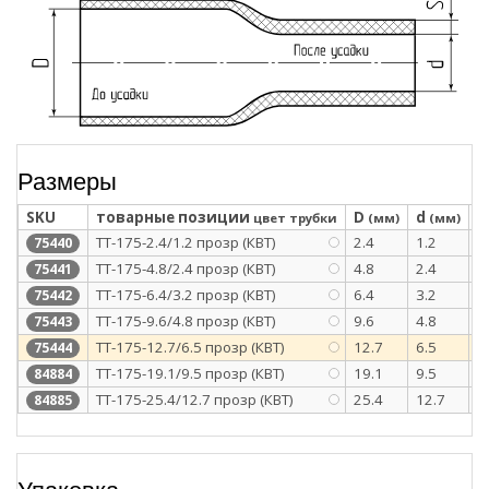
Размеры
SKU
товарные позиции
D
d
S
цвет трубки
(мм)
(мм)
ТТ-175-2.4/1.2 прозр (КВТ)
2.4
1.2
0
75440
ТТ-175-4.8/2.4 прозр (КВТ)
4.8
2.4
0
75441
ТТ-175-6.4/3.2 прозр (КВТ)
6.4
3.2
0
75442
ТТ-175-9.6/4.8 прозр (КВТ)
9.6
4.8
0
75443
ТТ-175-12.7/6.5 прозр (КВТ)
12.7
6.5
0
75444
ТТ-175-19.1/9.5 прозр (КВТ)
19.1
9.5
0
84884
ТТ-175-25.4/12.7 прозр (КВТ)
25.4
12.7
0
84885
Упаковка