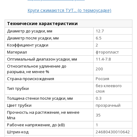
Круги сжимаются ТУТ... (о термоусадке)
Технические характеристики
Диаметр до усадки, мм
12.7
Диаметр после усадки, мм
6.5
Коэффициент усадки
2
Материал
фторопласт
Оптимальный диапазон усадки, мм
11.4-7.8
Относительное удлинение до
200
разрыва, не менее %
Страна происхождения
Россия
без клеевого
Тип трубки
слоя
Толщина стенки после усадки, мм
0.3
Цвет трубки
прозрачный
Прочность на растяжение, не менее
35
Мпа
Рабочее напряжение, до (кВ)
1
Штрих-код
24680430010642