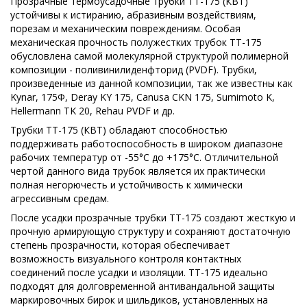
Прозрачные термоусадочные трубки ТТ-175 (КВТ)
устойчивы к истиранию, абразивным воздействиям,
порезам и механическим повреждениям. Особая
механическая прочность полужестких трубок ТТ-175
обусловлена самой молекулярной структурой полимерной
композиции - поливинилиденфторид (PVDF). Трубки,
произведенные из данной композиции, так же известны как
Kynar, 175Ф, Deray KY 175, Canusa CKN 175, Sumimoto K,
Hellermann TK 20, Rehau PVDF и др.
Трубки ТТ-175 (КВТ) обладают способностью
поддерживать работоспособность в широком диапазоне
рабочих температур от -55°С до +175°С. Отличительной
чертой данного вида трубок является их практически
полная негорючесть и устойчивость к химически
агрессивным средам.
После усадки прозрачные трубки ТТ-175 создают жесткую и
прочную армирующую структуру и сохраняют достаточную
степень прозрачности, которая обеспечивает
возможность визуального контроля контактных
соединений после усадки и изоляции. ТТ-175 идеально
подходят для долговременной антивандальной защиты
маркировочных бирок и шильдиков, установленных на