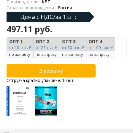
Производитель:
КВТ
Страна происхождения:
Россия
Цена с НДС/за 1шт:
497.11 руб.
ОПТ 1
ОПТ 2
ОПТ 3
ОПТ 4
от 10 тыс. ₽
от 25 тыс. ₽
от 50 тыс. ₽
от 100 тыс. ₽
по запросу
по запросу
по запросу
по запросу
Отгрузка кратно упаковке: 10 шт.