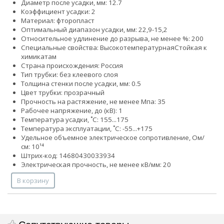
Диаметр после усадки, мм: 12.7
Коэффициент усадки: 2
Материал: фторопласт
Оптимальный диапазон усадки, мм: 22,9-15,2
Относительное удлинение до разрыва, не менее %: 200
Специальные свойства:
Высокотемпературная
Стойкая к
химикатам
Страна происхождения: Россия
Тип трубки: без клеевого слоя
Толщина стенки после усадки, мм: 0.5
Цвет трубки: прозрачный
Прочность на растяжение, не менее Мпа: 35
Рабочее напряжение, до (кВ): 1
Температура усадки, ˚С: 155...175
Температура эксплуатации, ˚С: -55...+175
Удельное объемное электрическое сопротивление, Ом/
см: 10¹⁴
Штрих-код: 14680430033934
Электрическая прочность, не менее кВ/мм: 20
В корзину