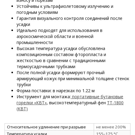
износу и порезам
Устойчивы к ультрафиолетовому излучению и
погодным условиям
Гарантия визуального контроля соединений после
усадки
Идеально подходят для использования в
аэрокосмической области и военной
промышленности
Высокая температура усадки обусловлена
композиционным составом фторопласта и
жесткостью в сравнении с традиционными
термоусадочными трубками
После полной усадки формируют прочный
армирующий кожух при минимальной толщине стенок
трубки
Форма поставки: в нарезках по 1.22 м
Инструмент для монтажа:
портативные бутановые
горелки «КВТ»
, высокотемпературный фен
ТТ-1800
(КВТ)
Относительное удлинение при разрыве
не менее 200%
Температура усадки
155–175 °C