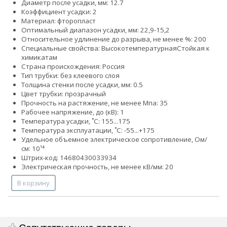
Диаметр после усадки, мм: 12.7
Коэффициент усадки: 2
Материал: фторопласт
Оптимальный диапазон усадки, мм: 22,9-15,2
Относительное удлинение до разрыва, не менее %: 200
Специальные свойства:
Высокотемпературная
Стойкая к
химикатам
Страна происхождения: Россия
Тип трубки: без клеевого слоя
Толщина стенки после усадки, мм: 0.5
Цвет трубки: прозрачный
Прочность на растяжение, не менее Мпа: 35
Рабочее напряжение, до (кВ): 1
Температура усадки, ˚С: 155...175
Температура эксплуатации, ˚С: -55...+175
Удельное объемное электрическое сопротивление, Ом/
см: 10¹⁴
Штрих-код: 14680430033934
Электрическая прочность, не менее кВ/мм: 20
В корзину