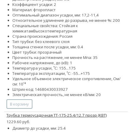
Коэффициент усадки: 2
Материал: фторопласт
Оптимальный диапазон усадки, мм: 17,2-11,4
Относительное удлинение до разрыва, не менее %: 200
Специальные свойства:
Стойкая к
химикатам
Высокотемпературная
Страна происхождения: Россия
Тип трубки: без клеевого слоя
Толщина стенки после усадки, мм: 0.4
Цвет трубки: прозрачный
Прочность на растяжение, не менее Мпа: 35
Рабочее напряжение, до (кВ): 1
Температура усадки, ˚С: 155...175
Температура эксплуатации, ˚С: -55...+175
Удельное объемное электрическое сопротивление, Ом/
см: 10¹⁴
Штрих-код: 14680430033927
Электрическая прочность, не менее кВ/мм: 20
В корзину
Трубка термоусадочная ТТ-175-25.4/12.7 прозр (КВТ)
1229.60 руб.
Диаметр до усадки, мм: 25.4