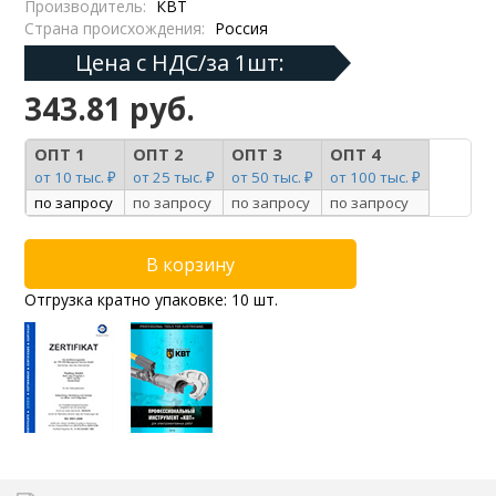
Производитель:
КВТ
Страна происхождения:
Россия
Цена с НДС/за 1шт:
343.81 руб.
ОПТ 1
ОПТ 2
ОПТ 3
ОПТ 4
от 10 тыс. ₽
от 25 тыс. ₽
от 50 тыс. ₽
от 100 тыс. ₽
по запросу
по запросу
по запросу
по запросу
Отгрузка кратно упаковке: 10 шт.