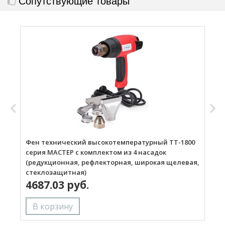
Сопутствующие товары
Фен технический высокотемпературный ТТ-1800
Г
серия МАСТЕР с комплектом из 4 насадок
(редукционная, рефлекторная, широкая щелевая,
стеклозащитная)
4687.03 руб.