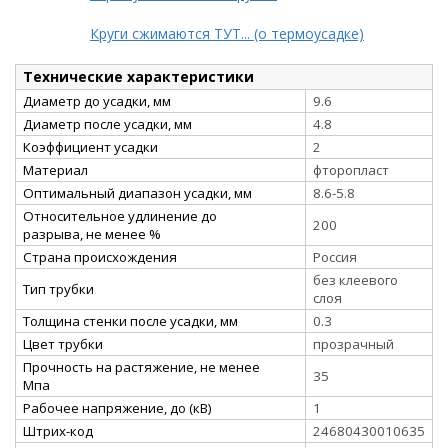
Круги сжимаются ТУТ... (о термоусадке)
Технические характеристики
Диаметр до усадки, мм
9.6
Диаметр после усадки, мм
4.8
Коэффициент усадки
2
Материал
фторопласт
Оптимальный диапазон усадки, мм
8.6-5.8
Относительное удлинение до
200
разрыва, не менее %
Страна происхождения
Россия
без клеевого
Тип трубки
слоя
Толщина стенки после усадки, мм
0.3
Цвет трубки
прозрачный
Прочность на растяжение, не менее
35
Мпа
Рабочее напряжение, до (кВ)
1
Штрих-код
24680430010635