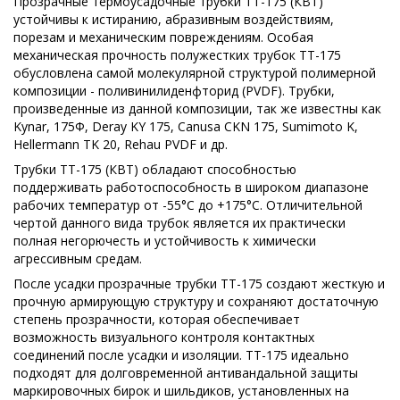
Прозрачные термоусадочные трубки ТТ-175 (КВТ)
устойчивы к истиранию, абразивным воздействиям,
порезам и механическим повреждениям. Особая
механическая прочность полужестких трубок ТТ-175
обусловлена самой молекулярной структурой полимерной
композиции - поливинилиденфторид (PVDF). Трубки,
произведенные из данной композиции, так же известны как
Kynar, 175Ф, Deray KY 175, Canusa CKN 175, Sumimoto K,
Hellermann TK 20, Rehau PVDF и др.
Трубки ТТ-175 (КВТ) обладают способностью
поддерживать работоспособность в широком диапазоне
рабочих температур от -55°С до +175°С. Отличительной
чертой данного вида трубок является их практически
полная негорючесть и устойчивость к химически
агрессивным средам.
После усадки прозрачные трубки ТТ-175 создают жесткую и
прочную армирующую структуру и сохраняют достаточную
степень прозрачности, которая обеспечивает
возможность визуального контроля контактных
соединений после усадки и изоляции. ТТ-175 идеально
подходят для долговременной антивандальной защиты
маркировочных бирок и шильдиков, установленных на