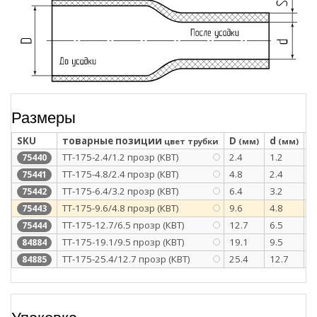
Размеры
SKU
товарные позиции
D
d
S
цвет трубки
(мм)
(мм)
ТТ-175-2.4/1.2 прозр (КВТ)
2.4
1.2
0
75440
ТТ-175-4.8/2.4 прозр (КВТ)
4.8
2.4
0
75441
ТТ-175-6.4/3.2 прозр (КВТ)
6.4
3.2
0
75442
ТТ-175-9.6/4.8 прозр (КВТ)
9.6
4.8
0
75443
ТТ-175-12.7/6.5 прозр (КВТ)
12.7
6.5
0
75444
ТТ-175-19.1/9.5 прозр (КВТ)
19.1
9.5
0
84884
ТТ-175-25.4/12.7 прозр (КВТ)
25.4
12.7
0
84885
Упаковка