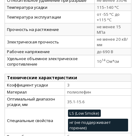
Относительное удлинение при разрыве
не менее 350%
Температура усадки
115–140 °C
от -55 °C до
Температура эксплуатации
+115 °C
не менее 15
Прочность на растяжение
МПа
не менее 20 кВ/
Электрическая прочность
мм
Рабочее напряжение
до 690 В
Удельное объемное электрическое
14
10
Ом*см
сопротивление
Технические характеристики
Коэффициент усадки
3
Материал
полиолефин
Оптимальный диапазон
35.1-15.6
усадки, мм
LS (Low Smoke)
Специальные свойства
нг (не поддерживает
горение)