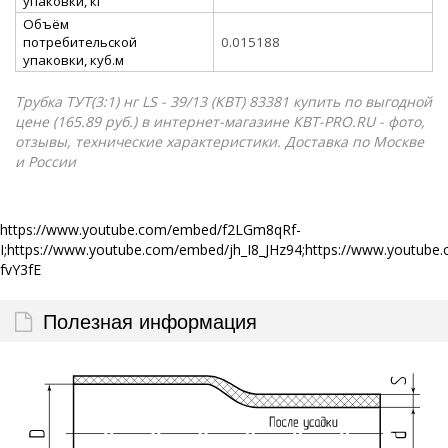
упаковки, кг
Объём
потребительской
0.015188
упаковки, куб.м
Трубка ТУТ(3:1) нг LS - 39/13 (КВТ) 83381 купить по выгодной
цене (165.89 руб.) в интернет-магазине КВТ-PRO.RU - фото,
отзывы, технические характеристики. Доставка по Москве
и России
https://www.youtube.com/embed/f2LGm8qRf-
I;https://www.youtube.com/embed/jh_I8_JHz94;https://www.yout
fvY3fE
Полезная информация