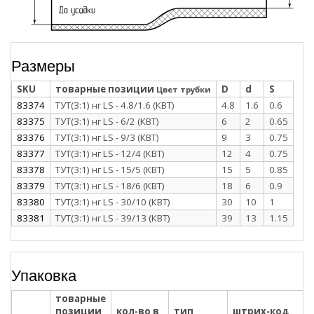
Размеры
SKU
товарные позиции
D
d
S
Цвет трубки
83374
ТУТ(3:1) нг LS - 4.8/1.6 (КВТ)
4.8
1.6
0.6
83375
ТУТ(3:1) нг LS - 6/2 (КВТ)
6
2
0.65
83376
ТУТ(3:1) нг LS - 9/3 (КВТ)
9
3
0.75
83377
ТУТ(3:1) нг LS - 12/4 (КВТ)
12
4
0.75
83378
ТУТ(3:1) нг LS - 15/5 (КВТ)
15
5
0.85
83379
ТУТ(3:1) нг LS - 18/6 (КВТ)
18
6
0.9
83380
ТУТ(3:1) нг LS - 30/10 (КВТ)
30
10
1
83381
ТУТ(3:1) нг LS - 39/13 (КВТ)
39
13
1.15
Упаковка
товарные
позиции
кол-во в
тип
штрих-код