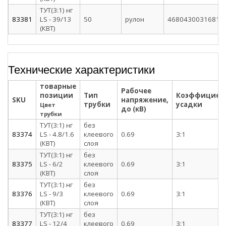
ТУТ(3:1) нг
83381
LS - 39/13
50
рулон
4680430031681
(КВТ)
Технические характеристики
товарные
Рабочее
позиции
Тип
Коэффициен
SKU
напряжение,
трубки
усадки
Цвет
до (кВ)
трубки
ТУТ(3:1) нг
без
83374
LS - 4.8/1.6
клеевого
0.69
3:1
(КВТ)
слоя
ТУТ(3:1) нг
без
83375
LS - 6/2
клеевого
0.69
3:1
(КВТ)
слоя
ТУТ(3:1) нг
без
83376
LS - 9/3
клеевого
0.69
3:1
(КВТ)
слоя
ТУТ(3:1) нг
без
83377
LS - 12/4
клеевого
0.69
3:1