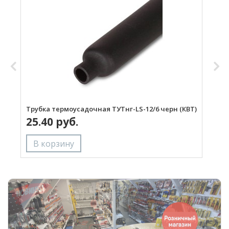
Трубка термоусадочная ТУТнг-LS-12/6 черн (КВТ)
Т
25.40 руб.
(