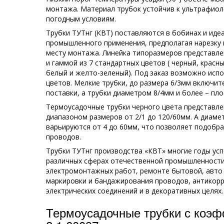
монтажа. Материал трубок устойчив к ультрафиол
погодным условиям.
Трубки ТУТнг (КВТ) поставляются в бобинах и иде
промышленного применения, предполагая нарезку 
месту монтажа. Линейка типоразмеров представл
и гаммой из 7 стандартных цветов ( черный, красны
белый и желто-зеленый). Под заказ возможно исп
цветов. Мелкие трубки, до размера 6/3мм включи
поставки, а трубки диаметром 8/4мм и более – пло
Термоусадочные трубки черного цвета представл
диапазоном размеров от 2/1 до 120/60мм. А диаме
варьируются от 4 до 60мм, что позволяет подобр
проводов.
Трубки ТУТнг производства «КВТ» многие годы ус
различных сферах отечественной промышленности
электромонтажных работ, ремонте бытовой, авто 
маркировки и бандажирования проводов, антикор
электрических соединений и в декоративных целях.
Термоусадочные трубки с коэ