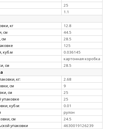
25
1.1
вки, кг
12.8
, см
44.5
 см
28.5
паковке
125
, куб.м
0.036145
картонная коробка
и, см
28.5
ка
аковки, кг:
2.68
вки, см
9
ки, см
25
й упаковке
25
ки, куб.м:
0.01
и
рулон
овки, см
24.5
ьской упаковки
4630019126239