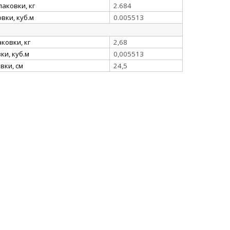
аковки, кг
2.684
вки, куб.м
0.005513
ковки, кг
2,68
и, куб.м
0,005513
вки, см
24,5