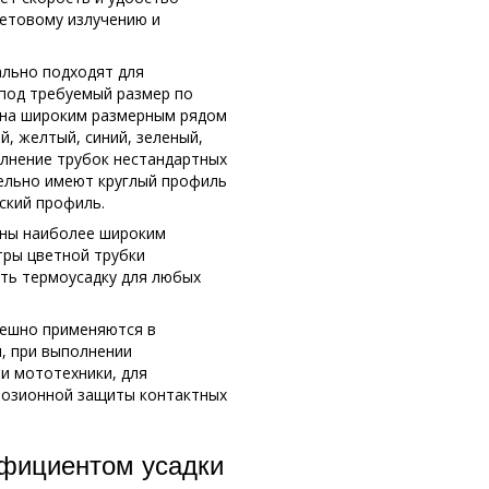
етовому излучению и
ально подходят для
под требуемый размер по
ена широким размерным рядом
й, желтый, синий, зеленый,
олнение трубок нестандартных
тельно имеют круглый профиль
ский профиль.
ены наиболее широким
тры цветной трубки
ать термоусадку для любых
пешно применяются в
, при выполнении
и мототехники, для
розионной защиты контактных
ффициентом усадки