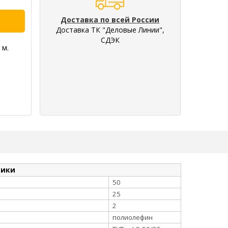
Доставка по всей России
Доставка ТК "Деловые Линии",
СДЭК
 м.
тики
50
25
2
полиолефин