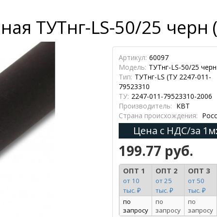
ная ТУТнг-LS-50/25 черн 
Артикул:
60097
Модель:
ТУТнг-LS-50/25 черн
Тип:
ТУТнг-LS (ТУ 2247-011-
79523310
ТУ:
2247-011-79523310-2006
Производитель:
КВТ
Страна происхождения:
Росс
Цена с НДС/за 1м
199.77 руб.
ОПТ 1
ОПТ 2
ОПТ 3
от 10
от 25
от 50
тыс. ₽
тыс. ₽
тыс. ₽
по
по
по
запросу
запросу
запросу