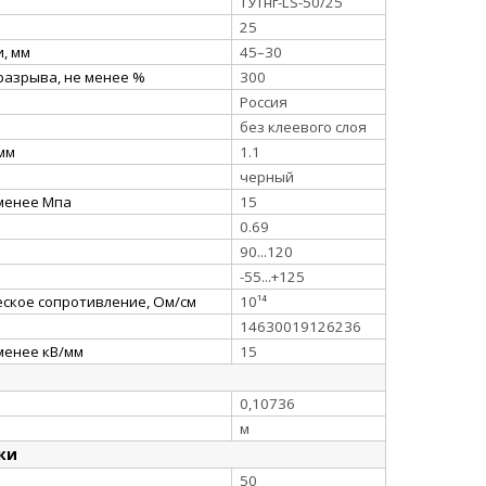
ТУТнг-LS-50/25
25
, мм
45–30
разрыва, не менее %
300
Россия
без клеевого слоя
 мм
1.1
черный
 менее Мпа
15
0.69
90...120
-55...+125
ское сопротивление, Ом/см
10¹⁴
14630019126236
менее кВ/мм
15
0,10736
м
ки
50