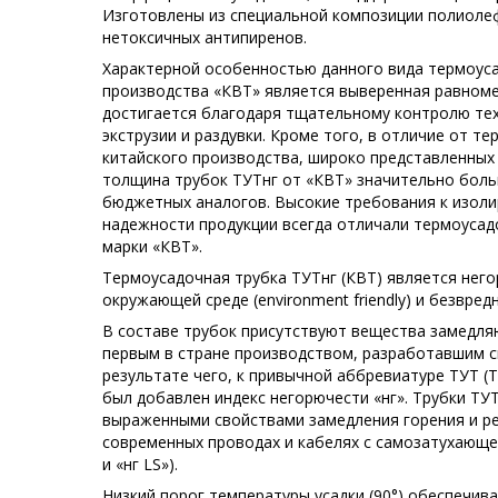
Изготовлены из специальной композиции полиоле
нетоксичных антипиренов.
Характерной особенностью данного вида термоус
производства «КВТ» является выверенная равноме
достигается благодаря тщательному контролю те
экструзии и раздувки. Кроме того, в отличие от т
китайского производства, широко представленных 
толщина трубок ТУТнг от «КВТ» значительно боль
бюджетных аналогов. Высокие требования к изол
надежности продукции всегда отличали термоусад
марки «КВТ».
Термоусадочная трубка ТУТнг (КВТ) является нег
окружающей среде (environment friendly) и безвред
В составе трубок присутствуют вещества замедля
первым в стране производством, разработавшим 
результате чего, к привычной аббревиатуре ТУТ 
был добавлен индекс негорючести «нг». Трубки ТУ
выраженными свойствами замедления горения и р
современных проводах и кабелях с самозатухающей
и «нг LS»).
Низкий порог температуры усадки (90°) обеспечив