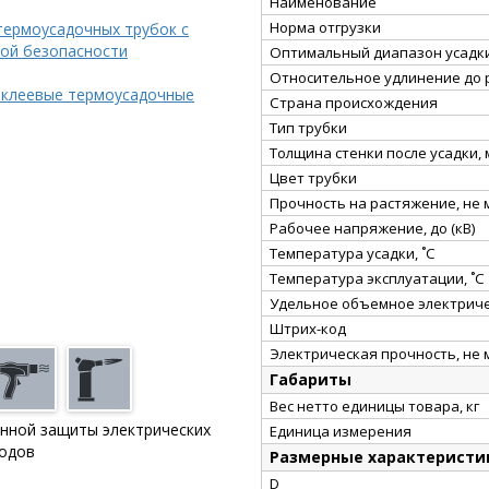
Наименование
Норма отгрузки
термоусадочных трубок с
ой безопасности
Оптимальный диапазон усадки
Относительное удлинение до 
 клеевые термоусадочные
Страна происхождения
Тип трубки
Толщина стенки после усадки,
Цвет трубки
Прочность на растяжение, не
Рабочее напряжение, до (кВ)
Температура усадки, ˚С
Температура эксплуатации, ˚С
Удельное объемное электриче
Штрих-код
Электрическая прочность, не 
Габариты
Вес нетто единицы товара, кг
онной защиты электрических
Единица измерения
водов
Размерные характеристи
D