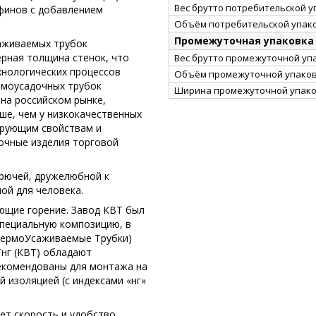
Вес брутто потребительской уп
финов с добавлением
Объём потребительской упако
Промежуточная упаковка
аживаемых трубок
рная толщина стенок, что
Вес брутто промежуточной упа
хнологических процессов
Объём промежуточной упаковк
ермоусадочных трубок
Ширина промежуточной упако
на российском рынке,
ше, чем у низкокачественных
ирующим свойствам и
очные изделия торговой
орючей, дружелюбной к
ной для человека.
ющие горение. Завод КВТ был
специальную композицию, в
(ТермоУсаживаемые Трубки)
Тнг (КВТ) обладают
екомендованы для монтажа на
 изоляцией (с индексами «нг»
ает скорость и удобство