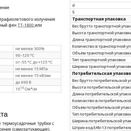
d
рение
S
Транспортная упаковка
трафиолетового излучения
рный фен
ТТ-1800
или
Вес брутто транспортной упако
Высота транспортной упаковки
Длина транспортной упаковки,
Количество в транспортной у
не менее 300%
Объём транспортной упаковки
90–120 °C
Тип транспортной упаковки
от -55 °C до +125 °C
Ширина транспортной упаковк
не менее 15 МПа
Потребительская упаков
не менее 15 кВ/мм
Вес брутто потребительской уп
до 690 В
Высота потребительской упако
14
10
Ом*см
Длина потребительской упаков
Количество в потребительско
Объём потребительской упаков
кта
Тип потребительской упаковк
Ширина потребительской упак
 термоусадочные трубки с
Штрих-код EAN-13 потребител
рение (самозатухающие).