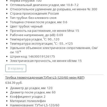
Норма отгрузки: 100
Оптимальный диапазон усадки, мм: 10.8–7.2
Относительное удлинение до разрыва, не менее %: 300
Страна происхождения: Россия
Тип трубки: без клеевого слоя
Толщина стенки после усадки, мм: 0.6
Цвет трубки: черный
Прочность на растяжение, не менее Мпа: 15
Рабочее напряжение, до (кВ): 0.69
Температура усадки, ˚С: 90...120
Температура эксплуатации, ˚С: -55...+125
Удельное объемное электрическое сопротивление, Ом/
см: 10¹⁴
Штрих-код: 14630019126175
Электрическая прочность, не менее кВ/мм: 15
В корзину
Трубка термоусадочная ТУТнг-LS-120/60 черн (КВТ)
634.39 руб.
Диаметр до усадки, мм: 120
Диаметр после усадки, мм: 60
Коэффициент усадки: 2
Материал: полиолефин
Наименование: ТУТнг-LS-120/60