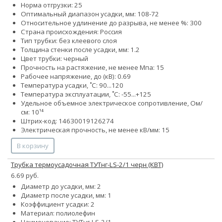
Норма отгрузки: 25
Оптимальный диапазон усадки, мм: 108-72
Относительное удлинение до разрыва, не менее %: 300
Страна происхождения: Россия
Тип трубки: без клеевого слоя
Толщина стенки после усадки, мм: 1.2
Цвет трубки: черный
Прочность на растяжение, не менее Мпа: 15
Рабочее напряжение, до (кВ): 0.69
Температура усадки, ˚С: 90...120
Температура эксплуатации, ˚С: -55...+125
Удельное объемное электрическое сопротивление, Ом/
см: 10¹⁴
Штрих-код: 14630019126274
Электрическая прочность, не менее кВ/мм: 15
В корзину
Трубка термоусадочная ТУТнг-LS-2/1 черн (КВТ)
6.69 руб.
Диаметр до усадки, мм: 2
Диаметр после усадки, мм: 1
Коэффициент усадки: 2
Материал: полиолефин
Наименование: ТУТнг-LS-2/1