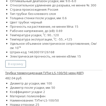
Оптимальный диапазон усадки, мм: 9.0–6.0
Относительное удлинение до разрыва, не менее %: 300
Страна происхождения: Россия
Тип трубки: без клеевого слоя
Толщина стенки после усадки, мм: 0.6
Цвет трубки: черный
Прочность на растяжение, не менее Мпа: 15
Рабочее напряжение, до (кВ): 0.69
Температура усадки, ˚С: 90...120
Температура эксплуатации, ˚С: -55...+125
Удельное объемное электрическое сопротивление, Ом/
см: 10¹⁴
Штрих-код: 14630019126168
Электрическая прочность, не менее кВ/мм: 15
В корзину
Трубка термоусадочная ТУТнг-LS-100/50 черн (КВТ)
482.04 руб.
Диаметр до усадки, мм: 100
Диаметр после усадки, мм: 50
Коэффициент усадки: 2
Материал: полиолефин
Наименование: ТУТнг-LS-100/50
Норма отгрузки: 25