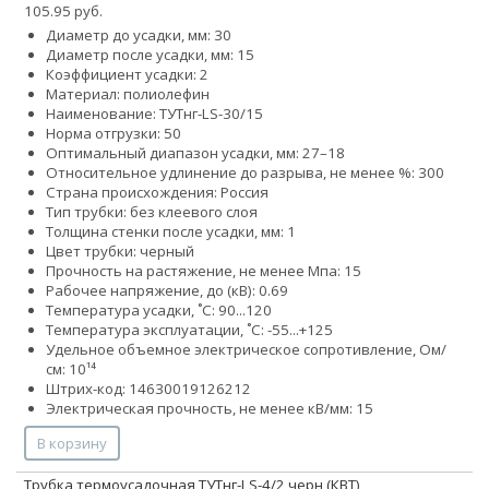
105.95 руб.
Диаметр до усадки, мм: 30
Диаметр после усадки, мм: 15
Коэффициент усадки: 2
Материал: полиолефин
Наименование: ТУТнг-LS-30/15
Норма отгрузки: 50
Оптимальный диапазон усадки, мм: 27–18
Относительное удлинение до разрыва, не менее %: 300
Страна происхождения: Россия
Тип трубки: без клеевого слоя
Толщина стенки после усадки, мм: 1
Цвет трубки: черный
Прочность на растяжение, не менее Мпа: 15
Рабочее напряжение, до (кВ): 0.69
Температура усадки, ˚С: 90...120
Температура эксплуатации, ˚С: -55...+125
Удельное объемное электрическое сопротивление, Ом/
см: 10¹⁴
Штрих-код: 14630019126212
Электрическая прочность, не менее кВ/мм: 15
В корзину
Трубка термоусадочная ТУТнг-LS-4/2 черн (КВТ)