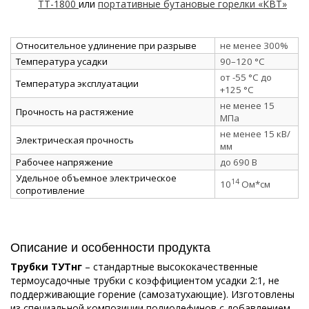
ТТ-1800
или
портативные бутановые горелки «КВТ»
Относительное удлинение при разрыве
не менее 300%
Температура усадки
90–120 °C
от -55 °C до
Температура эксплуатации
+125 °C
не менее 15
Прочность на растяжение
МПа
не менее 15 кВ/
Электрическая прочность
мм
Рабочее напряжение
до 690 В
Удельное объемное электрическое
14
10
Ом*см
сопротивление
Описание и особенности продукта
Трубки ТУТнг
– стандартные высококачественные
термоусадочные трубки с коэффициентом усадки 2:1, не
поддерживающие горение (самозатухающие). Изготовлены
из специальной композиции полиолефинов с добавлением