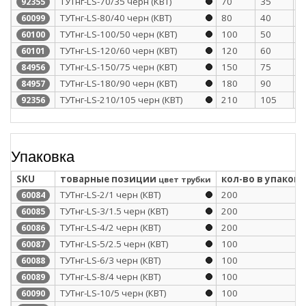
ТУТнг-LS-70/35 черн (КВТ)
70
35
1
92355
ТУТнг-LS-80/40 черн (КВТ)
80
40
1
60099
ТУТнг-LS-100/50 черн (КВТ)
100
50
1
60100
ТУТнг-LS-120/60 черн (КВТ)
120
60
1
60101
ТУТнг-LS-150/75 черн (КВТ)
150
75
1
84956
ТУТнг-LS-180/90 черн (КВТ)
180
90
1
84957
ТУТнг-LS-210/105 черн (КВТ)
210
105
1
92356
Упаковка
SKU
товарные позиции
кол-во в упаковк
цвет трубки
ТУТнг-LS-2/1 черн (КВТ)
200
60084
ТУТнг-LS-3/1.5 черн (КВТ)
200
60085
ТУТнг-LS-4/2 черн (КВТ)
200
60086
ТУТнг-LS-5/2.5 черн (КВТ)
100
60087
ТУТнг-LS-6/3 черн (КВТ)
100
60088
ТУТнг-LS-8/4 черн (КВТ)
100
60089
ТУТнг-LS-10/5 черн (КВТ)
100
60090