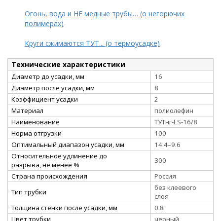
Огонь, вода и НЕ медные трубы… (о негорючих
полимерах)
Круги сжимаются ТУТ... (о термоусадке)
Технические характеристики
Диаметр до усадки, мм
16
Диаметр после усадки, мм
8
Коэффициент усадки
2
Материал
полиолефин
Наименование
ТУТнг-LS-16/8
Норма отгрузки
100
Оптимальный диапазон усадки, мм
14.4–9.6
Относительное удлинение до
300
разрыва, не менее %
Страна происхождения
Россия
без клеевого
Тип трубки
слоя
Толщина стенки после усадки, мм
0.8
Цвет трубки
черный