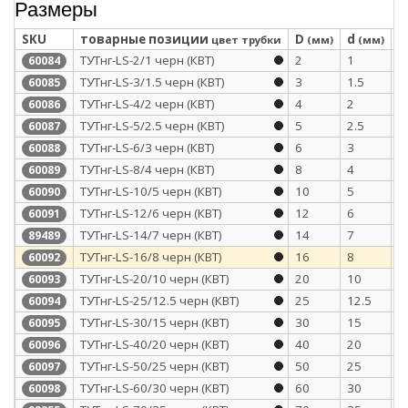
Размеры
SKU
товарные позиции
D
d
S
цвет трубки
(мм)
(мм)
ТУТнг-LS-2/1 черн (КВТ)
2
1
0
60084
ТУТнг-LS-3/1.5 черн (КВТ)
3
1.5
0
60085
ТУТнг-LS-4/2 черн (КВТ)
4
2
0
60086
ТУТнг-LS-5/2.5 черн (КВТ)
5
2.5
0
60087
ТУТнг-LS-6/3 черн (КВТ)
6
3
0
60088
ТУТнг-LS-8/4 черн (КВТ)
8
4
0
60089
ТУТнг-LS-10/5 черн (КВТ)
10
5
0
60090
ТУТнг-LS-12/6 черн (КВТ)
12
6
0
60091
ТУТнг-LS-14/7 черн (КВТ)
14
7
0
89489
ТУТнг-LS-16/8 черн (КВТ)
16
8
0
60092
ТУТнг-LS-20/10 черн (КВТ)
20
10
0
60093
ТУТнг-LS-25/12.5 черн (КВТ)
25
12.5
1
60094
ТУТнг-LS-30/15 черн (КВТ)
30
15
1
60095
ТУТнг-LS-40/20 черн (КВТ)
40
20
1
60096
ТУТнг-LS-50/25 черн (КВТ)
50
25
1
60097
ТУТнг-LS-60/30 черн (КВТ)
60
30
1
60098