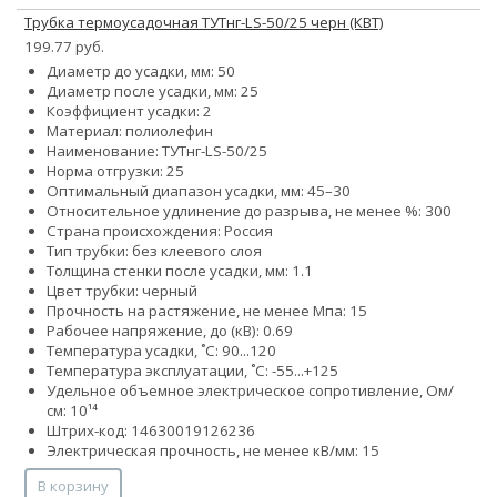
Трубка термоусадочная ТУТнг-LS-50/25 черн (КВТ)
199.77 руб.
Диаметр до усадки, мм: 50
Диаметр после усадки, мм: 25
Коэффициент усадки: 2
Материал: полиолефин
Наименование: ТУТнг-LS-50/25
Норма отгрузки: 25
Оптимальный диапазон усадки, мм: 45–30
Относительное удлинение до разрыва, не менее %: 300
Страна происхождения: Россия
Тип трубки: без клеевого слоя
Толщина стенки после усадки, мм: 1.1
Цвет трубки: черный
Прочность на растяжение, не менее Мпа: 15
Рабочее напряжение, до (кВ): 0.69
Температура усадки, ˚С: 90...120
Температура эксплуатации, ˚С: -55...+125
Удельное объемное электрическое сопротивление, Ом/
см: 10¹⁴
Штрих-код: 14630019126236
Электрическая прочность, не менее кВ/мм: 15
В корзину