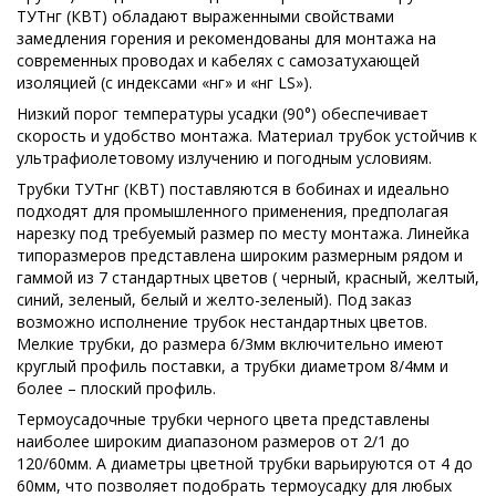
ТУТнг (КВТ) обладают выраженными свойствами
замедления горения и рекомендованы для монтажа на
современных проводах и кабелях с самозатухающей
изоляцией (с индексами «нг» и «нг LS»).
Низкий порог температуры усадки (90°) обеспечивает
скорость и удобство монтажа. Материал трубок устойчив к
ультрафиолетовому излучению и погодным условиям.
Трубки ТУТнг (КВТ) поставляются в бобинах и идеально
подходят для промышленного применения, предполагая
нарезку под требуемый размер по месту монтажа. Линейка
типоразмеров представлена широким размерным рядом и
гаммой из 7 стандартных цветов ( черный, красный, желтый,
синий, зеленый, белый и желто-зеленый). Под заказ
возможно исполнение трубок нестандартных цветов.
Мелкие трубки, до размера 6/3мм включительно имеют
круглый профиль поставки, а трубки диаметром 8/4мм и
более – плоский профиль.
Термоусадочные трубки черного цвета представлены
наиболее широким диапазоном размеров от 2/1 до
120/60мм. А диаметры цветной трубки варьируются от 4 до
60мм, что позволяет подобрать термоусадку для любых