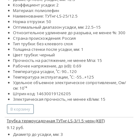
Коэффициент усадки: 2
Материал: полиолефин
Наименование: ТУТнг-LS-25/12.5
Норма отгрузки: 50
Оптимальный диапазон усадки, мм: 22.5–15
Относительное удлинение до разрыва, не менее %: 300
Страна происхождения: Россия
Тип трубки: без клеевого слоя
Толщина стенки после усадки, мм: 1
Цвет трубки: черный
Прочность на растяжение, не менее Мпа: 15
Рабочее напряжение, до (кВ): 0.69
Температура усадки, ˚С: 90...120
Температура эксплуатации, ˚С: -55...+125
Удельное объемное электрическое сопротивление, Ом/
см: 10¹⁴
Штрих-код: 14630019126205
Электрическая прочность, не менее кВ/мм: 15
В корзину
Трубка термоусадочная ТУТнг-LS-3/1.5 черн (КВТ)
9.12 руб.
Диаметр до усадки, мм: 3