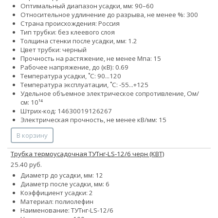
Оптимальный диапазон усадки, мм: 90–60
Относительное удлинение до разрыва, не менее %: 300
Страна происхождения: Россия
Тип трубки: без клеевого слоя
Толщина стенки после усадки, мм: 1.2
Цвет трубки: черный
Прочность на растяжение, не менее Мпа: 15
Рабочее напряжение, до (кВ): 0.69
Температура усадки, ˚С: 90...120
Температура эксплуатации, ˚С: -55...+125
Удельное объемное электрическое сопротивление, Ом/
см: 10¹⁴
Штрих-код: 14630019126267
Электрическая прочность, не менее кВ/мм: 15
В корзину
Трубка термоусадочная ТУТнг-LS-12/6 черн (КВТ)
25.40 руб.
Диаметр до усадки, мм: 12
Диаметр после усадки, мм: 6
Коэффициент усадки: 2
Материал: полиолефин
Наименование: ТУТнг-LS-12/6