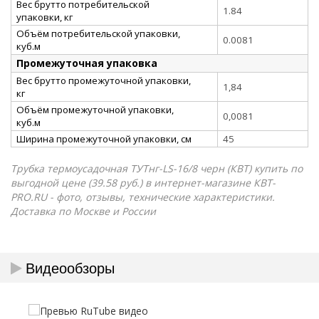
Вес брутто потребительской
1.84
упаковки, кг
Объём потребительской упаковки,
0.0081
куб.м
Промежуточная упаковка
Вес брутто промежуточной упаковки,
1,84
кг
Объём промежуточной упаковки,
0,0081
куб.м
Ширина промежуточной упаковки, см
45
Трубка термоусадочная ТУТнг-LS-16/8 черн (КВТ) купить по
выгодной цене (39.58 руб.) в интернет-магазине КВТ-
PRO.RU - фото, отзывы, технические характеристики.
Доставка по Москве и России
Видеообзоры