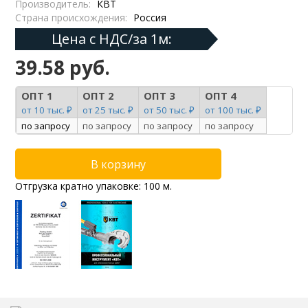
Производитель:
КВТ
Страна происхождения:
Россия
Цена с НДС/за 1м:
39.58 руб.
ОПТ 1
ОПТ 2
ОПТ 3
ОПТ 4
от 10 тыс. ₽
от 25 тыс. ₽
от 50 тыс. ₽
от 100 тыс. ₽
по запросу
по запросу
по запросу
по запросу
Отгрузка кратно упаковке: 100 м.