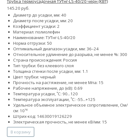
Трубка термоусадочная ТУТнг-LS-40/20 черн (КВТ)
145.20 руб.
Диаметр до усадки, мм: 40
Диаметр после усадки, мм: 20
Коэффициент усадки: 2
Материал: полиолефин
Наименование: ТУТнг-LS-40/20
Норма отгрузки: 50
Оптимальный диапазон усадки, мм: 36–24
Относительное удлинение до разрыва, не менее %: 300
Страна происхождения: Россия
Тип трубки: без клеевого слоя
Толщина стенки после усадки, мм: 1.1
Цвет трубки: черный
Прочность на растяжение, не менее Мпа: 15
Рабочее напряжение, до (кВ): 0.69
Температура усадки, ˚С: 90...120
Температура эксплуатации, ˚С: -55...+125
Удельное объемное электрическое сопротивление, Ом/
см: 10¹⁴
Штрих-код: 14630019126229
Электрическая прочность, не менее кВ/мм: 15
В корзину