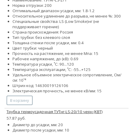
Норма отгрузки: 200
Оптимальный диапазон усадки, мм: 1.8-1.2
Относительное удлинение до разрыва, не менее %: 300
Специальные свойства:
LS (Low Smoke)
нг (не
поддерживает горение)
Страна происхождения: Россия
Тип трубки: без клеевого слоя
Толщина стенки после усадки, мм: 0.4
Цвет трубки: черный
Прочность на растяжение, не менее Мпа: 15
Рабочее напряжение, до (кВ): 0.69
Температура усадки, ˚С: 90...120
Температура эксплуатации, ˚С: -55...+125
Удельное объемное электрическое сопротивление, Ом/
см: 10¹⁴
Штрих-код: 14630019126106
Электрическая прочность, не менее кВ/мм: 15
В корзину
Трубка термоусадочная ТУТнг-LS-20/10 черн (КВТ)
57.87 руб.
Диаметр до усадки, мм: 20
Диаметр после усадки, мм: 10