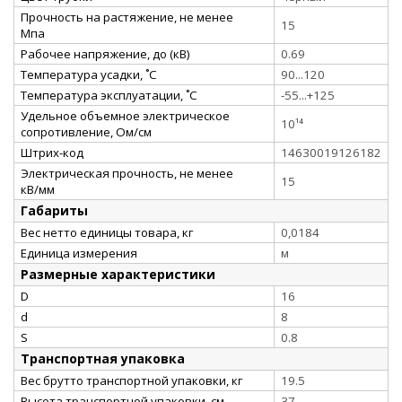
Прочность на растяжение, не менее
15
Мпа
Рабочее напряжение, до (кВ)
0.69
Температура усадки, ˚С
90...120
Температура эксплуатации, ˚С
-55...+125
Удельное объемное электрическое
10¹⁴
сопротивление, Ом/см
Штрих-код
14630019126182
Электрическая прочность, не менее
15
кВ/мм
Габариты
Вес нетто единицы товара, кг
0,0184
Единица измерения
м
Размерные характеристики
D
16
d
8
S
0.8
Транспортная упаковка
Вес брутто транспортной упаковки, кг
19.5
Высота транспортной упаковки, см
37