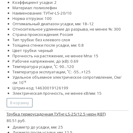
Коэффициент усадки: 2
Материал: полиолефин
Наименование: ТУТнг-LS-20/10
Норма отгрузки: 100
Оптимальный диапазон усадки, мм: 18–12
Относительное удлинение до разрыва, не менее %: 300
Страна происхождения: Россия
Тип трубки: без клеевого слоя
Толщина стенки после усадки, мм: 0.8
Цвет трубки: черный
Прочность на растяжение, не менее Мпа: 15
Рабочее напряжение, до (кВ): 0.69
Температура усадки, ˚С: 90...120
Температура эксплуатации, ˚С: -55...+125
Удельное объемное электрическое сопротивление, Ом/
см: 10¹⁴
Штрих-код: 14630019126199
Электрическая прочность, не менее кВ/мм: 15
В корзину
Трубка термоусадочная ТУТнг-LS-25/12.5 черн (КВТ)
80.51 руб.
Диаметр до усадки, мм: 25
Диаметр после усадки, мм: 12.5