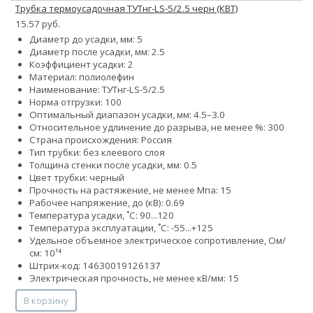
Трубка термоусадочная ТУТнг-LS-5/2.5 черн (КВТ)
15.57 руб.
Диаметр до усадки, мм: 5
Диаметр после усадки, мм: 2.5
Коэффициент усадки: 2
Материал: полиолефин
Наименование: ТУТнг-LS-5/2.5
Норма отгрузки: 100
Оптимальный диапазон усадки, мм: 4.5–3.0
Относительное удлинение до разрыва, не менее %: 300
Страна происхождения: Россия
Тип трубки: без клеевого слоя
Толщина стенки после усадки, мм: 0.5
Цвет трубки: черный
Прочность на растяжение, не менее Мпа: 15
Рабочее напряжение, до (кВ): 0.69
Температура усадки, ˚С: 90...120
Температура эксплуатации, ˚С: -55...+125
Удельное объемное электрическое сопротивление, Ом/
см: 10¹⁴
Штрих-код: 14630019126137
Электрическая прочность, не менее кВ/мм: 15
В корзину