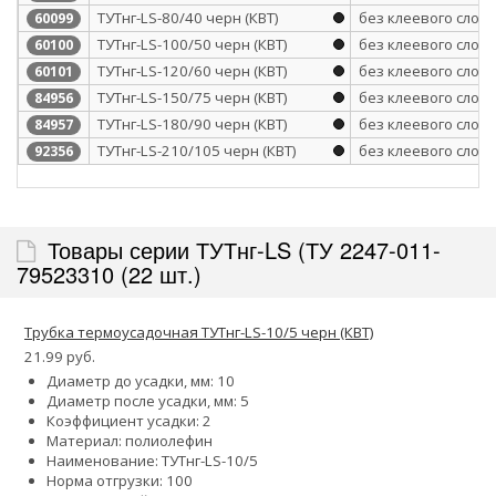
ТУТнг-LS-80/40 черн (КВТ)
без клеевого слоя
60099
ТУТнг-LS-100/50 черн (КВТ)
без клеевого слоя
60100
ТУТнг-LS-120/60 черн (КВТ)
без клеевого слоя
60101
ТУТнг-LS-150/75 черн (КВТ)
без клеевого слоя
84956
ТУТнг-LS-180/90 черн (КВТ)
без клеевого слоя
84957
ТУТнг-LS-210/105 черн (КВТ)
без клеевого слоя
92356
Товары серии ТУТнг-LS (ТУ 2247-011-
79523310 (22 шт.)
Трубка термоусадочная ТУТнг-LS-10/5 черн (КВТ)
21.99 руб.
Диаметр до усадки, мм: 10
Диаметр после усадки, мм: 5
Коэффициент усадки: 2
Материал: полиолефин
Наименование: ТУТнг-LS-10/5
Норма отгрузки: 100