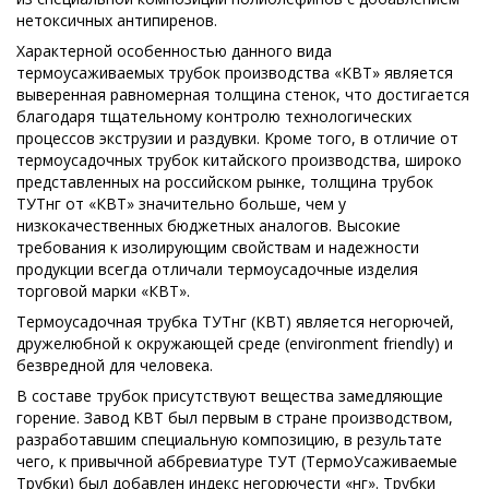
нетоксичных антипиренов.
Характерной особенностью данного вида
термоусаживаемых трубок производства «КВТ» является
выверенная равномерная толщина стенок, что достигается
благодаря тщательному контролю технологических
процессов экструзии и раздувки. Кроме того, в отличие от
термоусадочных трубок китайского производства, широко
представленных на российском рынке, толщина трубок
ТУТнг от «КВТ» значительно больше, чем у
низкокачественных бюджетных аналогов. Высокие
требования к изолирующим свойствам и надежности
продукции всегда отличали термоусадочные изделия
торговой марки «КВТ».
Термоусадочная трубка ТУТнг (КВТ) является негорючей,
дружелюбной к окружающей среде (environment friendly) и
безвредной для человека.
В составе трубок присутствуют вещества замедляющие
горение. Завод КВТ был первым в стране производством,
разработавшим специальную композицию, в результате
чего, к привычной аббревиатуре ТУТ (ТермоУсаживаемые
Трубки) был добавлен индекс негорючести «нг». Трубки