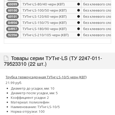
ТУТнг-LS-80/40 черн (КВТ)
без клеевого слоя
60099
ТУТнг-LS-100/50 черн (КВТ)
без клеевого слоя
60100
ТУТнг-LS-120/60 черн (КВТ)
без клеевого слоя
60101
ТУТнг-LS-150/75 черн (КВТ)
без клеевого слоя
84956
ТУТнг-LS-180/90 черн (КВТ)
без клеевого слоя
84957
ТУТнг-LS-210/105 черн (КВТ)
без клеевого слоя
92356
Товары серии ТУТнг-LS (ТУ 2247-011-
79523310 (22 шт.)
Трубка термоусадочная ТУТнг-LS-10/5 черн (КВТ)
21.99 руб.
Диаметр до усадки, мм: 10
Диаметр после усадки, мм: 5
Коэффициент усадки: 2
Материал: полиолефин
Наименование: ТУТнг-LS-10/5
Норма отгрузки: 100