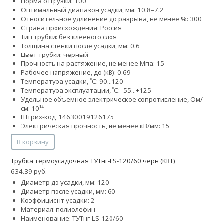
Норма отгрузки: 100
Оптимальный диапазон усадки, мм: 10.8–7.2
Относительное удлинение до разрыва, не менее %: 300
Страна происхождения: Россия
Тип трубки: без клеевого слоя
Толщина стенки после усадки, мм: 0.6
Цвет трубки: черный
Прочность на растяжение, не менее Мпа: 15
Рабочее напряжение, до (кВ): 0.69
Температура усадки, ˚С: 90...120
Температура эксплуатации, ˚С: -55...+125
Удельное объемное электрическое сопротивление, Ом/
см: 10¹⁴
Штрих-код: 14630019126175
Электрическая прочность, не менее кВ/мм: 15
В корзину
Трубка термоусадочная ТУТнг-LS-120/60 черн (КВТ)
634.39 руб.
Диаметр до усадки, мм: 120
Диаметр после усадки, мм: 60
Коэффициент усадки: 2
Материал: полиолефин
Наименование: ТУТнг-LS-120/60