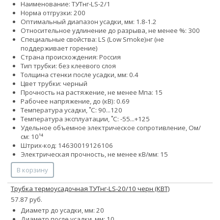
Наименование: ТУТнг-LS-2/1
Норма отгрузки: 200
Оптимальный диапазон усадки, мм: 1.8-1.2
Относительное удлинение до разрыва, не менее %: 300
Специальные свойства:
LS (Low Smoke)
нг (не
поддерживает горение)
Страна происхождения: Россия
Тип трубки: без клеевого слоя
Толщина стенки после усадки, мм: 0.4
Цвет трубки: черный
Прочность на растяжение, не менее Мпа: 15
Рабочее напряжение, до (кВ): 0.69
Температура усадки, ˚С: 90...120
Температура эксплуатации, ˚С: -55...+125
Удельное объемное электрическое сопротивление, Ом/
см: 10¹⁴
Штрих-код: 14630019126106
Электрическая прочность, не менее кВ/мм: 15
В корзину
Трубка термоусадочная ТУТнг-LS-20/10 черн (КВТ)
57.87 руб.
Диаметр до усадки, мм: 20
Диаметр после усадки, мм: 10