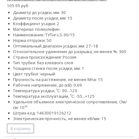
105.95 руб.
Диаметр до усадки, мм: 30
Диаметр после усадки, мм: 15
Коэффициент усадки: 2
Материал: полиолефин
Наименование: ТУТнг-LS-30/15
Норма отгрузки: 50
Оптимальный диапазон усадки, мм: 27–18
Относительное удлинение до разрыва, не менее %: 300
Страна происхождения: Россия
Тип трубки: без клеевого слоя
Толщина стенки после усадки, мм: 1
Цвет трубки: черный
Прочность на растяжение, не менее Мпа: 15
Рабочее напряжение, до (кВ): 0.69
Температура усадки, ˚С: 90...120
Температура эксплуатации, ˚С: -55...+125
Удельное объемное электрическое сопротивление, Ом/
см: 10¹⁴
Штрих-код: 14630019126212
Электрическая прочность, не менее кВ/мм: 15
В корзину