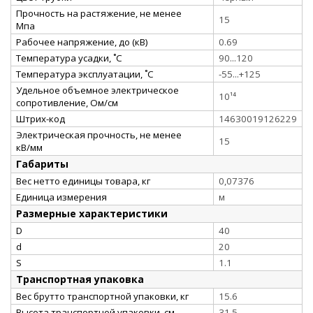
Прочность на растяжение, не менее
15
Мпа
Рабочее напряжение, до (кВ)
0.69
Температура усадки, ˚С
90...120
Температура эксплуатации, ˚С
-55...+125
Удельное объемное электрическое
10¹⁴
сопротивление, Ом/см
Штрих-код
14630019126229
Электрическая прочность, не менее
15
кВ/мм
Габариты
Вес нетто единицы товара, кг
0,07376
Единица измерения
м
Размерные характеристики
D
40
d
20
S
1.1
Транспортная упаковка
Вес брутто транспортной упаковки, кг
15.6
Высота транспортной упаковки, см
31.5