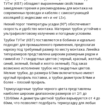
ТУТнг (КВТ) обладают выраженными свойствами
замедления горения и рекомендованы для монтажа на
современных проводах и кабелях с самозатухающей
изоляцией (с индексами «нг» и «нг LS»).
Низкий порог температуры усадки (90°) обеспечивает
скорость и удобство монтажа. Материал трубок устойчив к
ультрафиолетовому излучению и погодным условиям.
Трубки ТУТнг (КВТ) поставляются в бобинах и идеально
подходят для промышленного применения, предполагая
нарезку под требуемый размер по месту монтажа. Линейка
типоразмеров представлена широким размерным рядом и
гаммой из 7 стандартных цветов ( черный, красный, желтый,
синий, зеленый, белый и желто-зеленый). Под заказ
возможно исполнение трубок нестандартных цветов.
Мелкие трубки, до размера 6/3мм включительно имеют
круглый профиль поставки, а трубки диаметром 8/4мм и
более – плоский профиль.
Термоусадочные трубки черного цвета представлены
наиболее широким диапазоном размеров от 2/1 до
120/60мм. А диаметры цветной трубки варьируются от 4 до
60мм, что позволяет подобрать термоусадку для любых