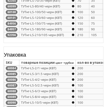
ТУТнг-LS-70/35 черн (КВТ)
70
35
1
92355
ТУТнг-LS-80/40 черн (КВТ)
80
40
1
60099
ТУТнг-LS-100/50 черн (КВТ)
100
50
1
60100
ТУТнг-LS-120/60 черн (КВТ)
120
60
1
60101
ТУТнг-LS-150/75 черн (КВТ)
150
75
1
84956
ТУТнг-LS-180/90 черн (КВТ)
180
90
1
84957
ТУТнг-LS-210/105 черн (КВТ)
210
105
1
92356
Упаковка
SKU
товарные позиции
кол-во в упаковк
цвет трубки
ТУТнг-LS-2/1 черн (КВТ)
200
60084
ТУТнг-LS-3/1.5 черн (КВТ)
200
60085
ТУТнг-LS-4/2 черн (КВТ)
200
60086
ТУТнг-LS-5/2.5 черн (КВТ)
100
60087
ТУТнг-LS-6/3 черн (КВТ)
100
60088
ТУТнг-LS-8/4 черн (КВТ)
100
60089
ТУТнг-LS-10/5 черн (КВТ)
100
60090