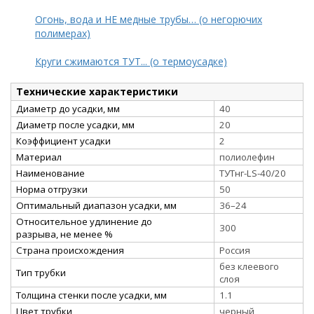
Огонь, вода и НЕ медные трубы… (о негорючих
полимерах)
Круги сжимаются ТУТ... (о термоусадке)
Технические характеристики
Диаметр до усадки, мм
40
Диаметр после усадки, мм
20
Коэффициент усадки
2
Материал
полиолефин
Наименование
ТУТнг-LS-40/20
Норма отгрузки
50
Оптимальный диапазон усадки, мм
36–24
Относительное удлинение до
300
разрыва, не менее %
Страна происхождения
Россия
без клеевого
Тип трубки
слоя
Толщина стенки после усадки, мм
1.1
Цвет трубки
черный