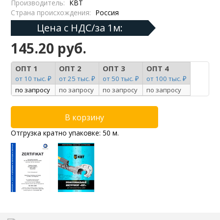
Производитель:
КВТ
Страна происхождения:
Россия
Цена с НДС/за 1м:
145.20 руб.
ОПТ 1
ОПТ 2
ОПТ 3
ОПТ 4
от 10 тыс. ₽
от 25 тыс. ₽
от 50 тыс. ₽
от 100 тыс. ₽
по запросу
по запросу
по запросу
по запросу
Отгрузка кратно упаковке: 50 м.