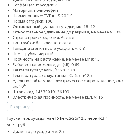
Коэффициент усадки: 2
Материал: полиолефин
Наименование: ТУТнг-LS-20/10
Норма отгрузки: 100
Оптимальный диапазон усадки, мм: 18–12
Относительное удлинение до разрыва, не менее %: 300
Страна происхождения: Россия
Тип трубки: без клеевого слоя
Толщина стенки после усадки, мм: 0.8
Цвет трубки: черный
Прочность на растяжение, не менее Мпа: 15
Рабочее напряжение, до (кВ): 0.69
Температура усадки, ˚С: 90...120
Температура эксплуатации, ˚С: -55...+125
Удельное объемное электрическое сопротивление, Ом/
см: 10¹⁴
Штрих-код: 14630019126199
Электрическая прочность, не менее кВ/мм: 15
В корзину
Трубка термоусадочная ТУТнг-LS-25/12.5 черн (КВТ)
80.51 руб.
Диаметр до усадки, мм: 25