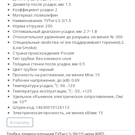
Диаметр после усадки, мм: 1.5
Коэффициент усадки: 2
Материал: полиолефин
Наименование: ТУТнг-LS-3/1.5
Норма отгрузки: 200
Оптимальный диапазон усадки, мм: 2.7–1.8
Относительное удлинение до разрыва, не менее %: 300
Специальные свойства:
нг (не поддерживает горение)
LS
(Low Smoke)
Страна происхождения: Россия
Тип трубки: без клеевого слоя
Толщина стенки после усадки, мм: 0.5
Цвет трубки: черный
Прочность на растяжение, не менее Мпа: 15
Рабочее напряжение, до (кВ): 0.69
Температура усадки, ˚С: 90...120
Температура эксплуатации, ˚С: -55...+125
Удельное объемное электрическое сопротивление, Ом/
см: 10¹⁴
Штрих-код: 14630019126113
Электрическая прочность, не менее кВ/мм: 15
В корзину
Трубка термоусадочная ТУТнг-LS-30/15 черн (КВТ)