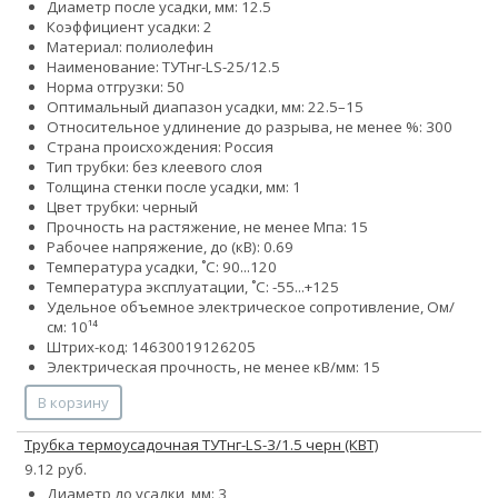
Диаметр после усадки, мм: 12.5
Коэффициент усадки: 2
Материал: полиолефин
Наименование: ТУТнг-LS-25/12.5
Норма отгрузки: 50
Оптимальный диапазон усадки, мм: 22.5–15
Относительное удлинение до разрыва, не менее %: 300
Страна происхождения: Россия
Тип трубки: без клеевого слоя
Толщина стенки после усадки, мм: 1
Цвет трубки: черный
Прочность на растяжение, не менее Мпа: 15
Рабочее напряжение, до (кВ): 0.69
Температура усадки, ˚С: 90...120
Температура эксплуатации, ˚С: -55...+125
Удельное объемное электрическое сопротивление, Ом/
см: 10¹⁴
Штрих-код: 14630019126205
Электрическая прочность, не менее кВ/мм: 15
В корзину
Трубка термоусадочная ТУТнг-LS-3/1.5 черн (КВТ)
9.12 руб.
Диаметр до усадки, мм: 3