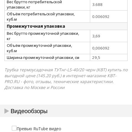
Вес брутто потребительской
3.688
упаковки, кг
Объём потребительской упаковки,
0.006092
куб.м
Промежуточная упаковка
Вес брутто промежуточной упаковки,
3,69
кг
Объём промежуточной упаковки,
0,006092
куб.м
Ширина промежуточной упаковки, см
29,5
Трубка термоусадочная ТУТнг-LS-40/20 черн (КВТ) купить по
выгодной цене (145.20 руб.) в интернет-магазине КВТ-
PRO.RU - фото, отзывы, технические характеристики.
Доставка по Москве и России
Видеообзоры