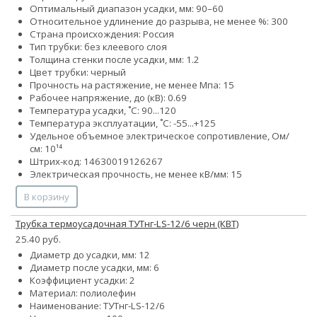
Оптимальный диапазон усадки, мм: 90–60
Относительное удлинение до разрыва, не менее %: 300
Страна происхождения: Россия
Тип трубки: без клеевого слоя
Толщина стенки после усадки, мм: 1.2
Цвет трубки: черный
Прочность на растяжение, не менее Мпа: 15
Рабочее напряжение, до (кВ): 0.69
Температура усадки, ˚С: 90...120
Температура эксплуатации, ˚С: -55...+125
Удельное объемное электрическое сопротивление, Ом/
см: 10¹⁴
Штрих-код: 14630019126267
Электрическая прочность, не менее кВ/мм: 15
В корзину
Трубка термоусадочная ТУТнг-LS-12/6 черн (КВТ)
25.40 руб.
Диаметр до усадки, мм: 12
Диаметр после усадки, мм: 6
Коэффициент усадки: 2
Материал: полиолефин
Наименование: ТУТнг-LS-12/6