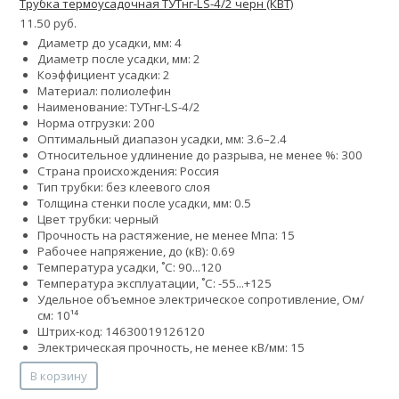
Трубка термоусадочная ТУТнг-LS-4/2 черн (КВТ)
11.50 руб.
Диаметр до усадки, мм: 4
Диаметр после усадки, мм: 2
Коэффициент усадки: 2
Материал: полиолефин
Наименование: ТУТнг-LS-4/2
Норма отгрузки: 200
Оптимальный диапазон усадки, мм: 3.6–2.4
Относительное удлинение до разрыва, не менее %: 300
Страна происхождения: Россия
Тип трубки: без клеевого слоя
Толщина стенки после усадки, мм: 0.5
Цвет трубки: черный
Прочность на растяжение, не менее Мпа: 15
Рабочее напряжение, до (кВ): 0.69
Температура усадки, ˚С: 90...120
Температура эксплуатации, ˚С: -55...+125
Удельное объемное электрическое сопротивление, Ом/
см: 10¹⁴
Штрих-код: 14630019126120
Электрическая прочность, не менее кВ/мм: 15
В корзину