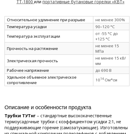
ТТ-1800
или
портативные бутановые горелки «КВТ»
Относительное удлинение при разрыве
не менее 300%
Температура усадки
90–120 °C
от -55 °C до
Температура эксплуатации
+125 °C
не менее 15
Прочность на растяжение
МПа
не менее 15 кВ/
Электрическая прочность
мм
Рабочее напряжение
до 690 В
Удельное объемное электрическое
14
10
Ом*см
сопротивление
Описание и особенности продукта
Трубки ТУТнг
– стандартные высококачественные
термоусадочные трубки с коэффициентом усадки 2:1, не
поддерживающие горение (самозатухающие). Изготовлены
из специальной композиции полиолефинов с добавлением