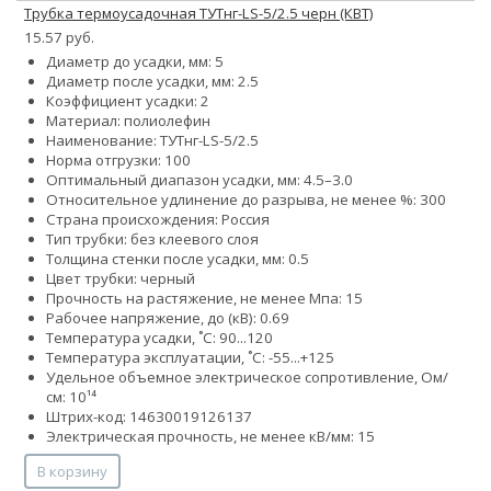
Трубка термоусадочная ТУТнг-LS-5/2.5 черн (КВТ)
15.57 руб.
Диаметр до усадки, мм: 5
Диаметр после усадки, мм: 2.5
Коэффициент усадки: 2
Материал: полиолефин
Наименование: ТУТнг-LS-5/2.5
Норма отгрузки: 100
Оптимальный диапазон усадки, мм: 4.5–3.0
Относительное удлинение до разрыва, не менее %: 300
Страна происхождения: Россия
Тип трубки: без клеевого слоя
Толщина стенки после усадки, мм: 0.5
Цвет трубки: черный
Прочность на растяжение, не менее Мпа: 15
Рабочее напряжение, до (кВ): 0.69
Температура усадки, ˚С: 90...120
Температура эксплуатации, ˚С: -55...+125
Удельное объемное электрическое сопротивление, Ом/
см: 10¹⁴
Штрих-код: 14630019126137
Электрическая прочность, не менее кВ/мм: 15
В корзину