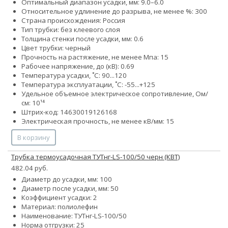
Оптимальный диапазон усадки, мм: 9.0–6.0
Относительное удлинение до разрыва, не менее %: 300
Страна происхождения: Россия
Тип трубки: без клеевого слоя
Толщина стенки после усадки, мм: 0.6
Цвет трубки: черный
Прочность на растяжение, не менее Мпа: 15
Рабочее напряжение, до (кВ): 0.69
Температура усадки, ˚С: 90...120
Температура эксплуатации, ˚С: -55...+125
Удельное объемное электрическое сопротивление, Ом/
см: 10¹⁴
Штрих-код: 14630019126168
Электрическая прочность, не менее кВ/мм: 15
В корзину
Трубка термоусадочная ТУТнг-LS-100/50 черн (КВТ)
482.04 руб.
Диаметр до усадки, мм: 100
Диаметр после усадки, мм: 50
Коэффициент усадки: 2
Материал: полиолефин
Наименование: ТУТнг-LS-100/50
Норма отгрузки: 25