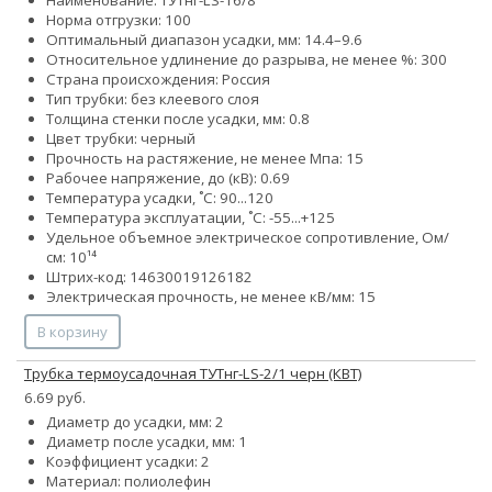
Норма отгрузки: 100
Оптимальный диапазон усадки, мм: 14.4–9.6
Относительное удлинение до разрыва, не менее %: 300
Страна происхождения: Россия
Тип трубки: без клеевого слоя
Толщина стенки после усадки, мм: 0.8
Цвет трубки: черный
Прочность на растяжение, не менее Мпа: 15
Рабочее напряжение, до (кВ): 0.69
Температура усадки, ˚С: 90...120
Температура эксплуатации, ˚С: -55...+125
Удельное объемное электрическое сопротивление, Ом/
см: 10¹⁴
Штрих-код: 14630019126182
Электрическая прочность, не менее кВ/мм: 15
В корзину
Трубка термоусадочная ТУТнг-LS-2/1 черн (КВТ)
6.69 руб.
Диаметр до усадки, мм: 2
Диаметр после усадки, мм: 1
Коэффициент усадки: 2
Материал: полиолефин