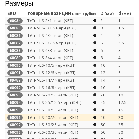
Размеры
SKU
товарные позиции
D
d
S
цвет трубки
(мм)
(мм)
ТУТнг-LS-2/1 черн (КВТ)
2
1
0
60084
ТУТнг-LS-3/1.5 черн (КВТ)
3
1.5
0
60085
ТУТнг-LS-4/2 черн (КВТ)
4
2
0
60086
ТУТнг-LS-5/2.5 черн (КВТ)
5
2.5
0
60087
ТУТнг-LS-6/3 черн (КВТ)
6
3
0
60088
ТУТнг-LS-8/4 черн (КВТ)
8
4
0
60089
ТУТнг-LS-10/5 черн (КВТ)
10
5
0
60090
ТУТнг-LS-12/6 черн (КВТ)
12
6
0
60091
ТУТнг-LS-14/7 черн (КВТ)
14
7
0
89489
ТУТнг-LS-16/8 черн (КВТ)
16
8
0
60092
ТУТнг-LS-20/10 черн (КВТ)
20
10
0
60093
ТУТнг-LS-25/12.5 черн (КВТ)
25
12.5
1
60094
ТУТнг-LS-30/15 черн (КВТ)
30
15
1
60095
ТУТнг-LS-40/20 черн (КВТ)
40
20
1
60096
ТУТнг-LS-50/25 черн (КВТ)
50
25
1
60097
ТУТнг-LS-60/30 черн (КВТ)
60
30
1
60098