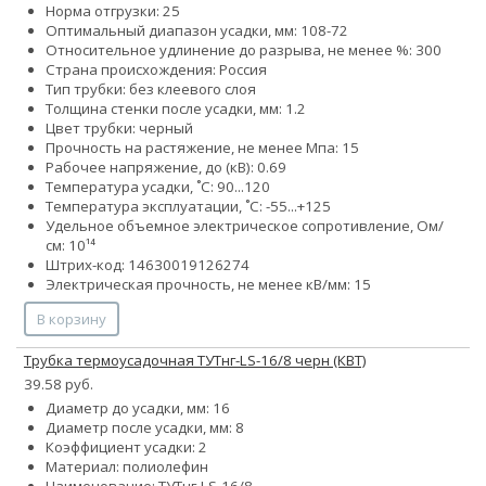
Норма отгрузки: 25
Оптимальный диапазон усадки, мм: 108-72
Относительное удлинение до разрыва, не менее %: 300
Страна происхождения: Россия
Тип трубки: без клеевого слоя
Толщина стенки после усадки, мм: 1.2
Цвет трубки: черный
Прочность на растяжение, не менее Мпа: 15
Рабочее напряжение, до (кВ): 0.69
Температура усадки, ˚С: 90...120
Температура эксплуатации, ˚С: -55...+125
Удельное объемное электрическое сопротивление, Ом/
см: 10¹⁴
Штрих-код: 14630019126274
Электрическая прочность, не менее кВ/мм: 15
В корзину
Трубка термоусадочная ТУТнг-LS-16/8 черн (КВТ)
39.58 руб.
Диаметр до усадки, мм: 16
Диаметр после усадки, мм: 8
Коэффициент усадки: 2
Материал: полиолефин
Наименование: ТУТнг-LS-16/8