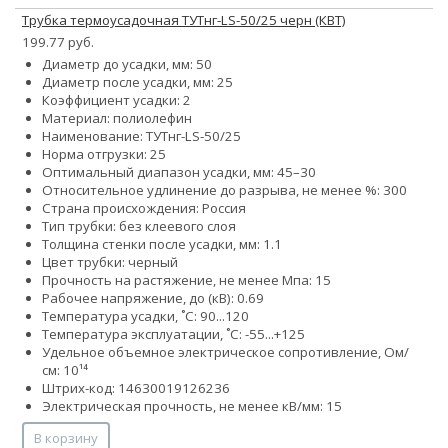
Трубка термоусадочная ТУТнг-LS-50/25 черн (КВТ)
199.77 руб.
Диаметр до усадки, мм: 50
Диаметр после усадки, мм: 25
Коэффициент усадки: 2
Материал: полиолефин
Наименование: ТУТнг-LS-50/25
Норма отгрузки: 25
Оптимальный диапазон усадки, мм: 45–30
Относительное удлинение до разрыва, не менее %: 300
Страна происхождения: Россия
Тип трубки: без клеевого слоя
Толщина стенки после усадки, мм: 1.1
Цвет трубки: черный
Прочность на растяжение, не менее Мпа: 15
Рабочее напряжение, до (кВ): 0.69
Температура усадки, ˚С: 90...120
Температура эксплуатации, ˚С: -55...+125
Удельное объемное электрическое сопротивление, Ом/
см: 10¹⁴
Штрих-код: 14630019126236
Электрическая прочность, не менее кВ/мм: 15
В корзину