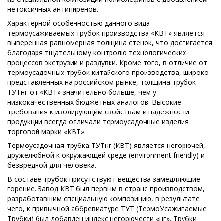
нетоксичных антипиренов.
Характерной особенностью данного вида
термоусаживаемых трубок производства «КВТ» является
выверенная равномерная толщина стенок, что достигается
благодаря тщательному контролю технологических
процессов экструзии и раздувки. Кроме того, в отличие от
термоусадочных трубок китайского производства, широко
представленных на российском рынке, толщина трубок
ТУТнг от «КВТ» значительно больше, чем у
низкокачественных бюджетных аналогов. Высокие
требования к изолирующим свойствам и надежности
продукции всегда отличали термоусадочные изделия
торговой марки «КВТ».
Термоусадочная трубка ТУТнг (КВТ) является негорючей,
дружелюбной к окружающей среде (environment friendly) и
безвредной для человека.
В составе трубок присутствуют вещества замедляющие
горение. Завод КВТ был первым в стране производством,
разработавшим специальную композицию, в результате
чего, к привычной аббревиатуре ТУТ (ТермоУсаживаемые
Трубки) был добавлен индекс негорючести «нг». Трубки