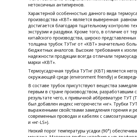
нетоксичных антипиренов.
Характерной особенностью данного вида термоус
производства «КВТ» является выверенная равном
достигается благодаря тщательному контролю те
экструзии и раздувки. Кроме того, в отличие от т
китайского производства, широко представленных 
толщина трубок ТУТнг от «КВТ» значительно боль
бюджетных аналогов. Высокие требования к изол
надежности продукции всегда отличали термоусад
марки «КВТ».
Термоусадочная трубка ТУТнг (КВТ) является нег
окружающей среде (environment friendly) и безвред
В составе трубок присутствуют вещества замедля
первым в стране производством, разработавшим 
результате чего, к привычной аббревиатуре ТУТ 
был добавлен индекс негорючести «нг». Трубки ТУ
выраженными свойствами замедления горения и р
современных проводах и кабелях с самозатухающей
и «нг-LS»).
Низкий порог температуры усадки (90°) обеспечив
монтажа. Материал трубок устойчив к ультрафиол