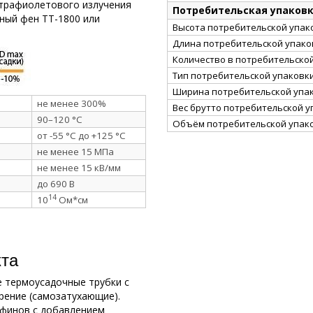
трафиолетового излучения
Потребительская упаков
ный фен ТТ-1800 или
Высота потребительской упако
Длина потребительской упаков
Количество в потребительско
Тип потребительской упаковк
Ширина потребительской упак
не менее 300%
Вес брутто потребительской уп
90–120 °C
Объём потребительской упако
от -55 °C до +125 °C
не менее 15 МПа
не менее 15 кВ/мм
до 690 В
14
10
Ом*см
кта
 термоусадочные трубки с
рение (самозатухающие).
финов с добавлением