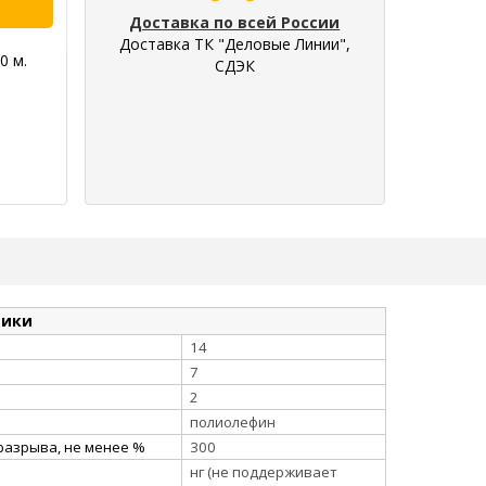
Доставка по всей России
Доставка ТК "Деловые Линии",
0 м.
СДЭК
тики
14
7
2
полиолефин
разрыва, не менее %
300
нг (не поддерживает