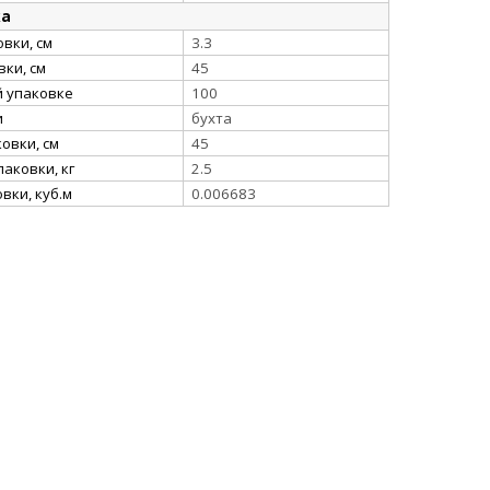
ка
вки, см
3.3
ки, см
45
й упаковке
100
и
бухта
овки, см
45
аковки, кг
2.5
вки, куб.м
0.006683