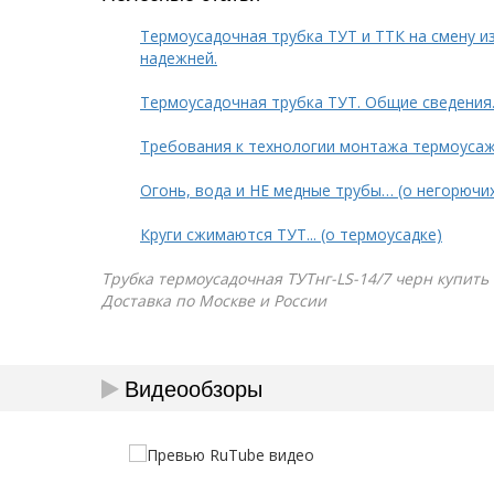
Термоусадочная трубка ТУТ и ТТК на смену и
надежней.
Термоусадочная трубка ТУТ. Общие сведения
Требования к технологии монтажа термоуса
Огонь, вода и НЕ медные трубы… (о негорючи
Круги сжимаются ТУТ... (о термоусадке)
Трубка термоусадочная ТУТнг-LS-14/7 черн купить 
Доставка по Москве и России
Видеообзоры