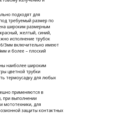
ально подходят для
под требуемый размер по
ена широким размерным
 красный, желтый, синий,
ожно исполнение трубок
а 6/3мм включительно имеют
4мм и более – плоский
ены наиболее широким
тры цветной трубки
ать термоусадку для любых
пешно применяются в
, при выполнении
и мототехники, для
розионной защиты контактных