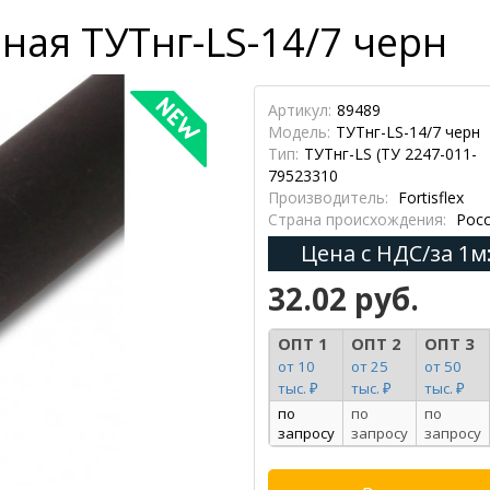
ная ТУТнг-LS-14/7 черн
Артикул:
89489
Модель:
ТУТнг-LS-14/7 черн
Тип:
ТУТнг-LS (ТУ 2247-011-
79523310
Производитель:
Fortisflex
Страна происхождения:
Росс
Цена с НДС/за 1м
32.02 руб.
ОПТ 1
ОПТ 2
ОПТ 3
от 10
от 25
от 50
тыс. ₽
тыс. ₽
тыс. ₽
по
по
по
запросу
запросу
запросу