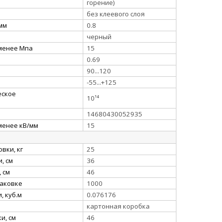
горение)
без клеевого слоя
 мм
0.8
черный
 менее Мпа
15
0.69
90...120
-55...+125
еское
10¹⁴
14680430052935
менее кВ/мм
15
вки, кг
25
, см
36
 см
46
паковке
1000
, куб.м
0.076176
картонная коробка
и, см
46