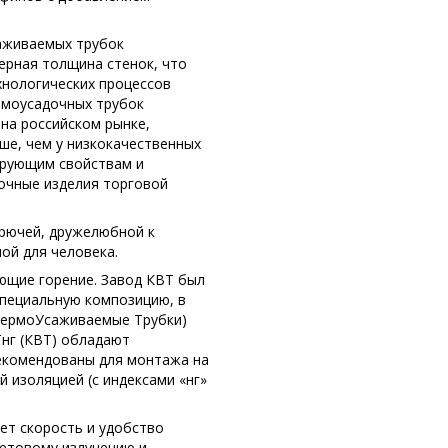
аживаемых трубок
ерная толщина стенок, что
хнологических процессов
ермоусадочных трубок
на российском рынке,
ше, чем у низкокачественных
ирующим свойствам и
очные изделия торговой
орючей, дружелюбной к
ной для человека.
ющие горение. Завод КВТ был
специальную композицию, в
(ТермоУсаживаемые Трубки)
Тнг (КВТ) обладают
екомендованы для монтажа на
 изоляцией (с индексами «нг»
ает скорость и удобство
етовому излучению и