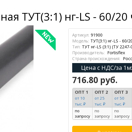
ая ТУТ(3:1) нг-LS - 60/20
Артикул:
91900
Модель:
ТУТ(3:1) нг-LS - 60/2
Тип:
ТУТ нг-LS (3:1) (ТУ 2247-
Производитель:
Fortisflex
Страна происхождения:
Росс
Цена с НДС/за 1м
716.80 руб.
ОПТ 1
ОПТ 2
ОПТ 3
от 10
от 25
от 50
тыс. ₽
тыс. ₽
тыс. ₽
по
по
по
запросу
запросу
запросу