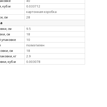
паковке
40
, куб.м
0.033712
картонная коробка
и, см
28
ка
вки, см
9.5
ки, см
18
й упаковке
10
и
полиэтилен
овки, см
18
аковки, кг
2.9
вки, куб.м
0.003078