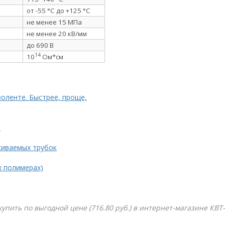
от -55 °C до +125 °C
не менее 15 МПа
не менее 20 кВ/мм
до 690 В
14
10
Ом*см
золенте. Быстрее, проще,
.
живаемых трубок
х полимерах)
 купить по выгодной цене (716.80 руб.) в интернет-магазине КВТ