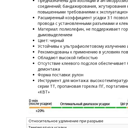
Предназначены для изоляции и антикоррози
соединений; бандажирования, жгутирования 
повышенными требованиями к эксплуатацио
Расширенный коэффициент усадки 3:1 позвол
провода с установленными разъемами и кле
Материал: полиолефин, не поддерживает горе
дымовыделением
Цвет: черный
Устойчивы к ультрафиолетовому излучению 
Рекомендованы к применению в условиях по
Обладают высокой гибкостью
Отсутствие клеевого подслоя обеспечивает 
демонтажа
Форма поставки: рулон
Инструмент для монтажа: высокотемперату
серии ТТ, пропановая горелка ПГ, портатив
«КВТ»
Относительное удлинение при разрыве
Температура усадки