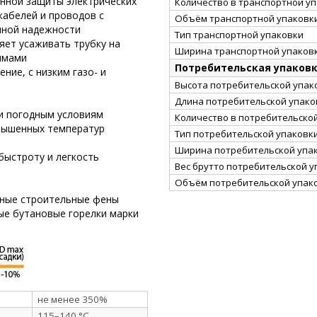
онной защиты электрических
Количество в транспортной у
кабелей и проводов с
Объём транспортной упаковки
нной надежности
Тип транспортной упаковки
яет усаживать трубку на
Ширина транспортной упаковк
ммами
Потребительская упаков
ние, с низким газо- и
Высота потребительской упако
Длина потребительской упаков
и погодным условиям
Количество в потребительско
вышенных температур
Тип потребительской упаковк
Ширина потребительской упак
быстроту и легкость
Вес брутто потребительской уп
Объём потребительской упако
рные строительные фены
ные бутановые горелки марки
не менее 350%
115–140 °C