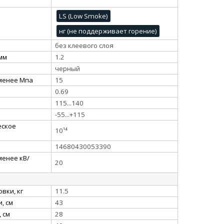
LS (Low Smoke)
нг (не поддерживает горение)
без клеевого слоя
 мм
1.2
черный
 менее Мпа
15
0.69
115...140
-55...+115
еское
10¹⁴
14680430053390
менее кВ/
20
вки, кг
11.5
, см
43
 см
28