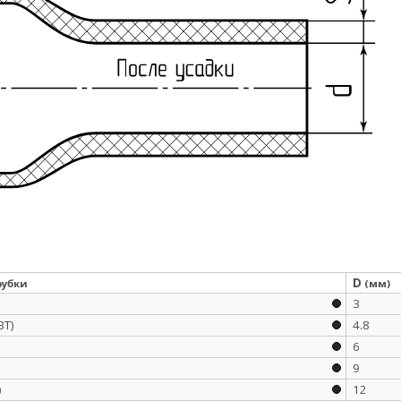
D
рубки
(мм)
3
ВТ)
4.8
6
9
)
12