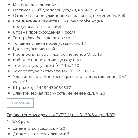
Материал: полиолефин
Оптимальный диапазон усадки, мм: 45,5-20,4
Относительное удлинение до разрыва, не менее %: 350
Специальные свойства:
LS (Low Smoke)
нг (не
поддерживает горение)
Страна происхождения: Россия
Тип трубки: без клеевого слоя
Толщина стенки после усадки, мм: 1.1
Цвет трубки: черный
Прочность на растяжение, не менее Мпа: 15
Рабочее напряжение, до (кВ): 0.69
Температура усадки, ˚С: 115...140
Температура эксплуатации, ˚С: -55...+125
Удельное объемное электрическое сопротивление, Ом/
см: 10¹⁴
Штрих-код: 14680430034337
Электрическая прочность, не менее кВ/мм: 20
В корзину
Трубка термоусадочная ТУТ(3:1) нг-LS - 20/6 черн (КВТ)
105.38 руб.
Диаметр до усадки, мм: 20
Диаметр после усадки, мм: 6