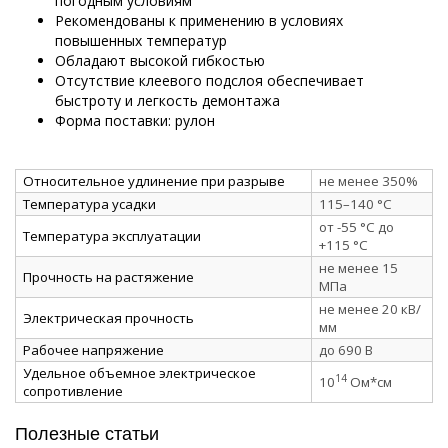
погодным условиям
Рекомендованы к применению в условиях
повышенных температур
Обладают высокой гибкостью
Отсутствие клеевого подслоя обеспечивает
быстроту и легкость демонтажа
Форма поставки: рулон
Относительное удлинение при разрыве
не менее 350%
Температура усадки
115–140 °C
от -55 °C до
Температура эксплуатации
+115 °C
не менее 15
Прочность на растяжение
МПа
не менее 20 кВ/
Электрическая прочность
мм
Рабочее напряжение
до 690 В
Удельное объемное электрическое
14
10
Ом*см
сопротивление
Полезные статьи