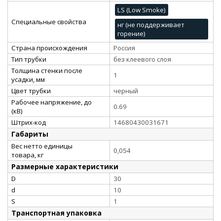
LS (Low Smoke)
Специальные свойства
нг (не поддерживает
горение)
Страна происхождения
Россия
Тип трубки
без клеевого слоя
Толщина стенки после
1
усадки, мм
Цвет трубки
черный
Рабочее напряжение, до
0.69
(кВ)
Штрих-код
14680430031671
Габариты
Вес нетто единицы
0,054
товара, кг
Размерные характеристики
D
30
d
10
S
1
Транспортная упаковка