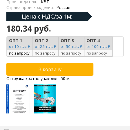
Производитель:
КВТ
Страна происхождения:
Россия
Цена с НДС/за 1м:
180.34 руб.
ОПТ 1
ОПТ 2
ОПТ 3
ОПТ 4
от 10 тыс. ₽
от 25 тыс. ₽
от 50 тыс. ₽
от 100 тыс. ₽
по запросу
по запросу
по запросу
по запросу
Отгрузка кратно упаковке: 50 м.