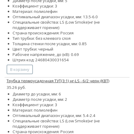
Диаметр после усадки, мм: 5
Коэффициент усадки: 3
Материал: полиолефин
Оптимальный диапазон усадки, мм: 13.5-6.0
Специальные свойства:
LS (Low Smoke)
нг (не
поддерживает горение)
Страна происхождения: Россия
Тип трубки: без клеевого слоя
Толщина стенки после усадки, мм: 0.85
Цвет трубки: черный
Рабочее напряжение, до (кВ): 0.69
Штрих-код: 24680430031654
В корзину
Трубка термоусадочная ТУТ(3:1) нг-LS - 6/2 черн (КВТ)
35.26 руб.
Диаметр до усадки, мм: 6
Диаметр после усадки, мм: 2
Коэффициент усадки: 3
Материал: полиолефин
Оптимальный диапазон усадки, мм: 5.4-2.4
Специальные свойства:
LS (Low Smoke)
нг (не
поддерживает горение)
Страна происхождения: Россия