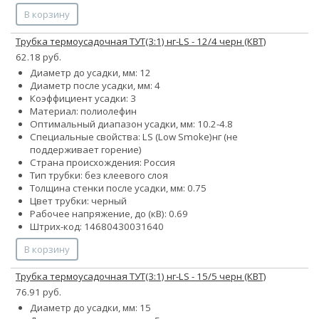
В корзину
Трубка термоусадочная ТУТ(3:1) нг-LS - 12/4 черн (КВТ)
62.18 руб.
Диаметр до усадки, мм: 12
Диаметр после усадки, мм: 4
Коэффициент усадки: 3
Материал: полиолефин
Оптимальный диапазон усадки, мм: 10.2-4.8
Специальные свойства:
LS (Low Smoke)
нг (не
поддерживает горение)
Страна происхождения: Россия
Тип трубки: без клеевого слоя
Толщина стенки после усадки, мм: 0.75
Цвет трубки: черный
Рабочее напряжение, до (кВ): 0.69
Штрих-код: 14680430031640
В корзину
Трубка термоусадочная ТУТ(3:1) нг-LS - 15/5 черн (КВТ)
76.91 руб.
Диаметр до усадки, мм: 15