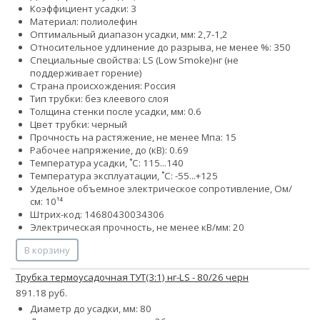
Коэффициент усадки: 3
Материал: полиолефин
Оптимальный диапазон усадки, мм: 2,7-1,2
Относительное удлинение до разрыва, не менее %: 350
Специальные свойства:
LS (Low Smoke)
нг (не
поддерживает горение)
Страна происхождения: Россия
Тип трубки: без клеевого слоя
Толщина стенки после усадки, мм: 0.6
Цвет трубки: черный
Прочность на растяжение, не менее Мпа: 15
Рабочее напряжение, до (кВ): 0.69
Температура усадки, ˚С: 115...140
Температура эксплуатации, ˚С: -55...+125
Удельное объемное электрическое сопротивление, Ом/
см: 10¹⁴
Штрих-код: 14680430034306
Электрическая прочность, не менее кВ/мм: 20
В корзину
Трубка термоусадочная ТУТ(3:1) нг-LS - 80/26 черн
891.18 руб.
Диаметр до усадки, мм: 80