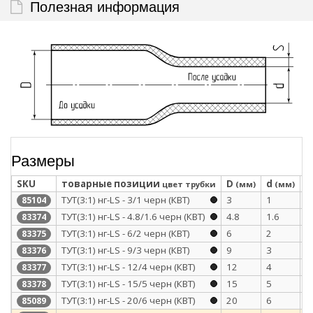
Полезная информация
Размеры
SKU
товарные позиции
D
d
S
цвет трубки
(мм)
(мм)
ТУТ(3:1) нг-LS - 3/1 черн (КВТ)
3
1
0
85104
ТУТ(3:1) нг-LS - 4.8/1.6 черн (КВТ)
4.8
1.6
0
83374
ТУТ(3:1) нг-LS - 6/2 черн (КВТ)
6
2
0
83375
ТУТ(3:1) нг-LS - 9/3 черн (КВТ)
9
3
0
83376
ТУТ(3:1) нг-LS - 12/4 черн (КВТ)
12
4
0
83377
ТУТ(3:1) нг-LS - 15/5 черн (КВТ)
15
5
0
83378
ТУТ(3:1) нг-LS - 20/6 черн (КВТ)
20
6
0
85089