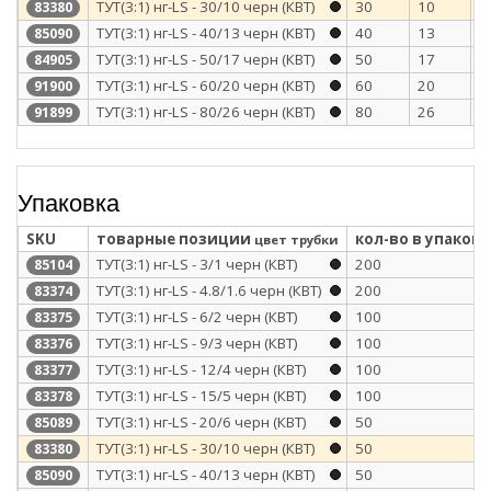
ТУТ(3:1) нг-LS - 30/10 черн (КВТ)
30
10
1
83380
ТУТ(3:1) нг-LS - 40/13 черн (КВТ)
40
13
1
85090
ТУТ(3:1) нг-LS - 50/17 черн (КВТ)
50
17
1
84905
ТУТ(3:1) нг-LS - 60/20 черн (КВТ)
60
20
1
91900
ТУТ(3:1) нг-LS - 80/26 черн (КВТ)
80
26
1
91899
Упаковка
SKU
товарные позиции
кол-во в упаковк
цвет трубки
ТУТ(3:1) нг-LS - 3/1 черн (КВТ)
200
85104
ТУТ(3:1) нг-LS - 4.8/1.6 черн (КВТ)
200
83374
ТУТ(3:1) нг-LS - 6/2 черн (КВТ)
100
83375
ТУТ(3:1) нг-LS - 9/3 черн (КВТ)
100
83376
ТУТ(3:1) нг-LS - 12/4 черн (КВТ)
100
83377
ТУТ(3:1) нг-LS - 15/5 черн (КВТ)
100
83378
ТУТ(3:1) нг-LS - 20/6 черн (КВТ)
50
85089
ТУТ(3:1) нг-LS - 30/10 черн (КВТ)
50
83380
ТУТ(3:1) нг-LS - 40/13 черн (КВТ)
50
85090