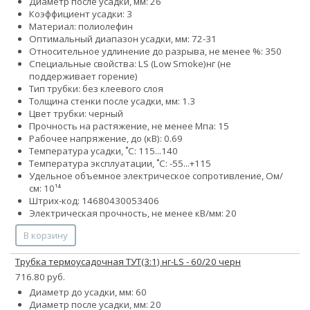
Диаметр после усадки, мм: 26
Коэффициент усадки: 3
Материал: полиолефин
Оптимальный диапазон усадки, мм: 72-31
Относительное удлинение до разрыва, не менее %: 350
Специальные свойства:
LS (Low Smoke)
нг (не
поддерживает горение)
Тип трубки: без клеевого слоя
Толщина стенки после усадки, мм: 1.3
Цвет трубки: черный
Прочность на растяжение, не менее Мпа: 15
Рабочее напряжение, до (кВ): 0.69
Температура усадки, ˚С: 115...140
Температура эксплуатации, ˚С: -55...+115
Удельное объемное электрическое сопротивление, Ом/
см: 10¹⁴
Штрих-код: 14680430053406
Электрическая прочность, не менее кВ/мм: 20
В корзину
Трубка термоусадочная ТУТ(3:1) нг-LS - 60/20 черн
716.80 руб.
Диаметр до усадки, мм: 60
Диаметр после усадки, мм: 20