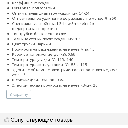
Коэффициент усадки: 3
Материал: полиолефин
Оптимальный диапазон усадки, мм: 54-24
Относительное удлинение до разрыва, не менее %: 350
Специальные свойства:
LS (Low Smoke)
нг (не
поддерживает горение)
Тип трубки: без клеевого слоя
Толщина стенки после усадки, мм: 1.2
Цвет трубки: черный
Прочность на растяжение, не менее Мпа: 15
Рабочее напряжение, до (кВ): 0.69
Температура усадки, ˚С: 115...140
Температура эксплуатации, ˚С: -55...+115
Удельное объемное электрическое сопротивление, Ом/
см: 10¹⁴
Штрих-код: 14680430053390
Электрическая прочность, не менее кВ/мм: 20
В корзину
Сопутствующие товары