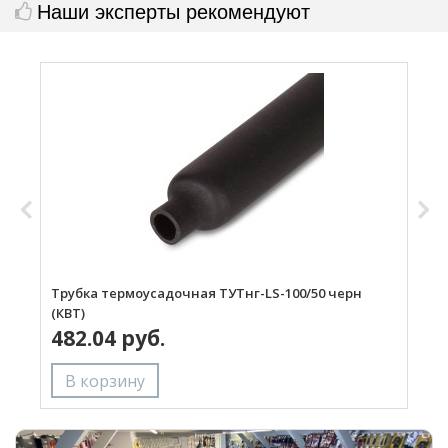
Наши эксперты рекомендуют
Трубка термоусадочная ТУТнг-LS-100/50 черн
Т
(КВТ)
482.04 руб.