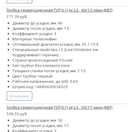
Трубка термоусадочная ТУТ(3:1) нг-LS - 40/13 черн (КВТ)
271.39 руб.
Диаметр до усадки, мм: 40
Диаметр после усадки, мм: 13
Коэффициент усадки: 3
Материал: полиолефин
Оптимальный диапазон усадки, мм: 35.1-15.6
Специальные свойства:
LS (Low Smoke)
нг (не
поддерживает горение)
Страна происхождения: Россия
Тип трубки: без клеевого слоя
Толщина стенки после усадки, мм: 1.15
Цвет трубки: черный
Рабочее напряжение, до (кВ): 0.69
Штрих-код: 14680430034320
В корзину
Трубка термоусадочная ТУТ(3:1) нг-LS - 50/17 черн (КВТ)
536.55 руб.
Диаметр до усадки, мм: 50
Диаметр после усадки, мм: 17
Коэффициент усадки: 3