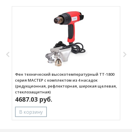
Фен технический высокотемпературный ТТ-1800
Г
серия МАСТЕР с комплектом из 4 насадок
(редукционная, рефлекторная, широкая щелевая,
стеклозащитная)
4687.03 руб.