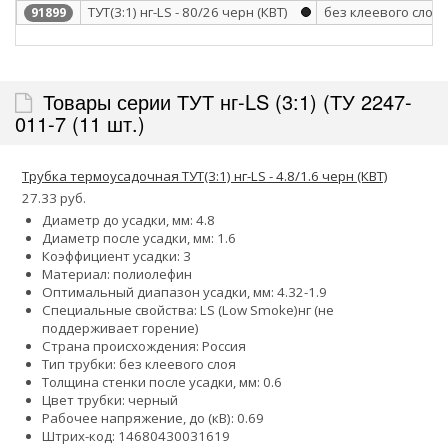
ТУТ(3:1) нг-LS - 80/26 черн (КВТ)
без клеевого слоя
91899
Товары серии ТУТ нг-LS (3:1) (ТУ 2247-
011-7 (11 шт.)
Трубка термоусадочная ТУТ(3:1) нг-LS - 4.8/1.6 черн (КВТ)
27.33 руб.
Диаметр до усадки, мм: 4.8
Диаметр после усадки, мм: 1.6
Коэффициент усадки: 3
Материал: полиолефин
Оптимальный диапазон усадки, мм: 4.32-1.9
Специальные свойства:
LS (Low Smoke)
нг (не
поддерживает горение)
Страна происхождения: Россия
Тип трубки: без клеевого слоя
Толщина стенки после усадки, мм: 0.6
Цвет трубки: черный
Рабочее напряжение, до (кВ): 0.69
Штрих-код: 14680430031619