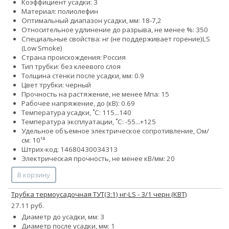
Коэффициент усадки: 3
Материал: полиолефин
Оптимальный диапазон усадки, мм: 18-7,2
Относительное удлинение до разрыва, не менее %: 350
Специальные свойства:
нг (не поддерживает горение)
LS
(Low Smoke)
Страна происхождения: Россия
Тип трубки: без клеевого слоя
Толщина стенки после усадки, мм: 0.9
Цвет трубки: черный
Прочность на растяжение, не менее Мпа: 15
Рабочее напряжение, до (кВ): 0.69
Температура усадки, ˚С: 115...140
Температура эксплуатации, ˚С: -55...+125
Удельное объемное электрическое сопротивление, Ом/
см: 10¹⁴
Штрих-код: 14680430034313
Электрическая прочность, не менее кВ/мм: 20
В корзину
Трубка термоусадочная ТУТ(3:1) нг-LS - 3/1 черн (КВТ)
27.11 руб.
Диаметр до усадки, мм: 3
Диаметр после усадки, мм: 1