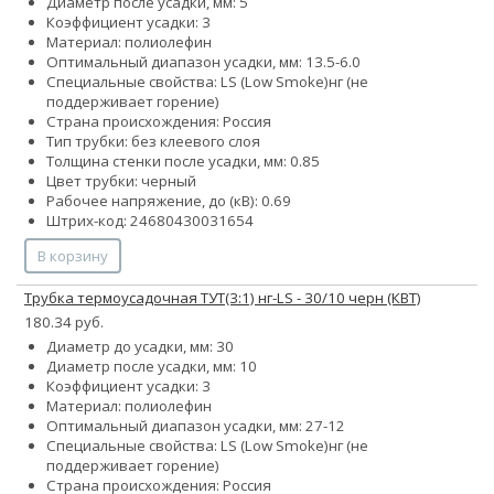
Диаметр после усадки, мм: 5
Коэффициент усадки: 3
Материал: полиолефин
Оптимальный диапазон усадки, мм: 13.5-6.0
Специальные свойства:
LS (Low Smoke)
нг (не
поддерживает горение)
Страна происхождения: Россия
Тип трубки: без клеевого слоя
Толщина стенки после усадки, мм: 0.85
Цвет трубки: черный
Рабочее напряжение, до (кВ): 0.69
Штрих-код: 24680430031654
В корзину
Трубка термоусадочная ТУТ(3:1) нг-LS - 30/10 черн (КВТ)
180.34 руб.
Диаметр до усадки, мм: 30
Диаметр после усадки, мм: 10
Коэффициент усадки: 3
Материал: полиолефин
Оптимальный диапазон усадки, мм: 27-12
Специальные свойства:
LS (Low Smoke)
нг (не
поддерживает горение)
Страна происхождения: Россия