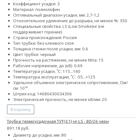
Коэффициент усадки: 3
Материал: полиолефин
Оптимальный диапазон усадки, мм: 2,7-1,2
Относительное удлинение до разрыва, не менее %: 350
Специальные свойства:
LS (Low Smoke)
нг (не
поддерживает горение)
Страна происхождения: Россия
Тип трубки: без клеевого слоя
Толщина стенки после усадки, мм: 0.6
Цвет трубки: черный
Прочность на растяжение, не менее Мпа: 15
Рабочее напряжение, до (кВ): 0.69
Температура усадки, ˚С: 115...140
Температура эксплуатации, ˚С: -55...+125
Удельное объемное электрическое сопротивление, Ом/
см: 10¹⁴
Штрих-код: 14680430034306
Электрическая прочность, не менее кВ/мм: 20
В корзину
Трубка термоусадочная ТУТ(3:1) нг-LS - 80/26 черн
891.18 руб.
Диаметр до усадки, мм: 80