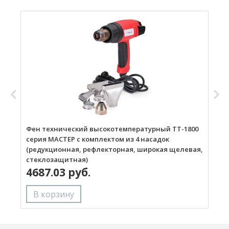
Фен технический высокотемпературный ТТ-1800
Г
серия МАСТЕР с комплектом из 4 насадок
(редукционная, рефлекторная, широкая щелевая,
стеклозащитная)
4687.03 руб.