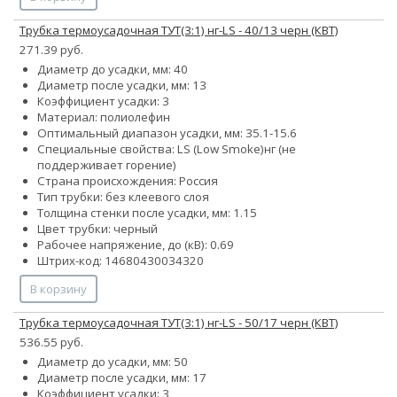
Трубка термоусадочная ТУТ(3:1) нг-LS - 40/13 черн (КВТ)
271.39 руб.
Диаметр до усадки, мм: 40
Диаметр после усадки, мм: 13
Коэффициент усадки: 3
Материал: полиолефин
Оптимальный диапазон усадки, мм: 35.1-15.6
Специальные свойства:
LS (Low Smoke)
нг (не
поддерживает горение)
Страна происхождения: Россия
Тип трубки: без клеевого слоя
Толщина стенки после усадки, мм: 1.15
Цвет трубки: черный
Рабочее напряжение, до (кВ): 0.69
Штрих-код: 14680430034320
В корзину
Трубка термоусадочная ТУТ(3:1) нг-LS - 50/17 черн (КВТ)
536.55 руб.
Диаметр до усадки, мм: 50
Диаметр после усадки, мм: 17
Коэффициент усадки: 3