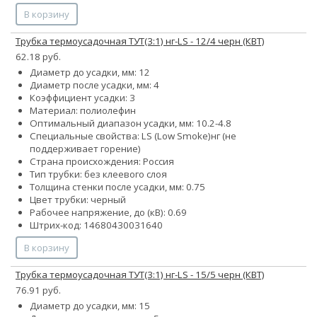
В корзину
Трубка термоусадочная ТУТ(3:1) нг-LS - 12/4 черн (КВТ)
62.18 руб.
Диаметр до усадки, мм: 12
Диаметр после усадки, мм: 4
Коэффициент усадки: 3
Материал: полиолефин
Оптимальный диапазон усадки, мм: 10.2-4.8
Специальные свойства:
LS (Low Smoke)
нг (не
поддерживает горение)
Страна происхождения: Россия
Тип трубки: без клеевого слоя
Толщина стенки после усадки, мм: 0.75
Цвет трубки: черный
Рабочее напряжение, до (кВ): 0.69
Штрих-код: 14680430031640
В корзину
Трубка термоусадочная ТУТ(3:1) нг-LS - 15/5 черн (КВТ)
76.91 руб.
Диаметр до усадки, мм: 15