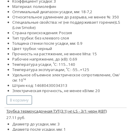
Коэффициент усадки: 3
Материал: полиолефин
Оптимальный диапазон усадки, мм: 18-7,2
Относительное удлинение до разрыва, не менее %: 350
Специальные свойства:
нг (не поддерживает горение)
LS
(Low Smoke)
Страна происхождения: Россия
Тип трубки: без клеевого слоя
Толщина стенки после усадки, мм: 0.9
Цвет трубки: черный
Прочность на растяжение, не менее Мпа: 15
Рабочее напряжение, до (кВ): 0.69
Температура усадки, ˚С: 115...140
Температура эксплуатации, ˚С: -55...+125
Удельное объемное электрическое сопротивление, Ом/
см: 10¹⁴
Штрих-код: 14680430034313
Электрическая прочность, не менее кВ/мм: 20
В корзину
Трубка термоусадочная ТУТ(3:1) нг-LS - 3/1 черн (КВТ)
27.11 руб.
Диаметр до усадки, мм: 3
Диаметр после усадки, мм: 1