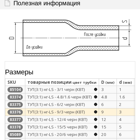
Полезная информация
Размеры
SKU
товарные позиции
D
d
S
цвет трубки
(мм)
(мм)
ТУТ(3:1) нг-LS - 3/1 черн (КВТ)
3
1
0
85104
ТУТ(3:1) нг-LS - 4.8/1.6 черн (КВТ)
4.8
1.6
0
83374
ТУТ(3:1) нг-LS - 6/2 черн (КВТ)
6
2
0
83375
ТУТ(3:1) нг-LS - 9/3 черн (КВТ)
9
3
0
83376
ТУТ(3:1) нг-LS - 12/4 черн (КВТ)
12
4
0
83377
ТУТ(3:1) нг-LS - 15/5 черн (КВТ)
15
5
0
83378
ТУТ(3:1) нг-LS - 20/6 черн (КВТ)
20
6
0
85089