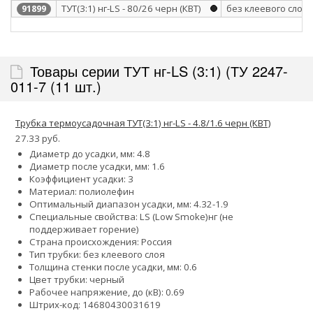
ТУТ(3:1) нг-LS - 80/26 черн (КВТ)
без клеевого слоя
91899
Товары серии ТУТ нг-LS (3:1) (ТУ 2247-
011-7 (11 шт.)
Трубка термоусадочная ТУТ(3:1) нг-LS - 4.8/1.6 черн (КВТ)
27.33 руб.
Диаметр до усадки, мм: 4.8
Диаметр после усадки, мм: 1.6
Коэффициент усадки: 3
Материал: полиолефин
Оптимальный диапазон усадки, мм: 4.32-1.9
Специальные свойства:
LS (Low Smoke)
нг (не
поддерживает горение)
Страна происхождения: Россия
Тип трубки: без клеевого слоя
Толщина стенки после усадки, мм: 0.6
Цвет трубки: черный
Рабочее напряжение, до (кВ): 0.69
Штрих-код: 14680430031619