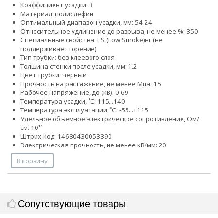
Коэффициент усадки: 3
Материал: полиолефин
Оптимальный диапазон усадки, мм: 54-24
Относительное удлинение до разрыва, не менее %: 350
Специальные свойства:
LS (Low Smoke)
нг (не
поддерживает горение)
Тип трубки: без клеевого слоя
Толщина стенки после усадки, мм: 1.2
Цвет трубки: черный
Прочность на растяжение, не менее Мпа: 15
Рабочее напряжение, до (кВ): 0.69
Температура усадки, ˚С: 115...140
Температура эксплуатации, ˚С: -55...+115
Удельное объемное электрическое сопротивление, Ом/
см: 10¹⁴
Штрих-код: 14680430053390
Электрическая прочность, не менее кВ/мм: 20
В корзину
Сопутствующие товары