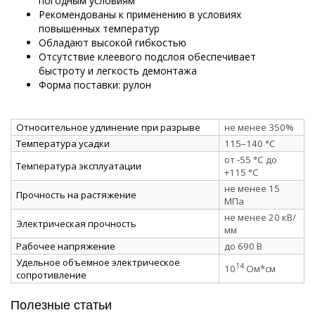
погодным условиям
Рекомендованы к применению в условиях
повышенных температур
Обладают высокой гибкостью
Отсутствие клеевого подслоя обеспечивает
быстроту и легкость демонтажа
Форма поставки: рулон
Относительное удлинение при разрыве
не менее 350%
Температура усадки
115–140 °C
от -55 °C до
Температура эксплуатации
+115 °C
не менее 15
Прочность на растяжение
МПа
не менее 20 кВ/
Электрическая прочность
мм
Рабочее напряжение
до 690 В
Удельное объемное электрическое
14
10
Ом*см
сопротивление
Полезные статьи