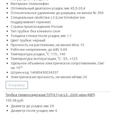
Материал: полиолефин
Оптимальный диапазон усадки, мм: 45,5-20,4
Относительное удлинение до разрыва, не менее %: 350
Специальные свойства:
LS (Low Smoke)
нг (не
поддерживает горение)
Страна происхождения: Россия
Тип трубки: без клеевого слоя
Толщина стенки после усадки, мм: 1.1
Цвет трубки: черный
Прочность на растяжение, не менее Мпа: 15
Рабочее напряжение, до (кВ): 0.69
Температура усадки, ˚С: 115...140
Температура эксплуатации, ˚С: -55...+125
Удельное объемное электрическое сопротивление, Ом/
см: 10¹⁴
Штрих-код: 14680430034337
Электрическая прочность, не менее кВ/мм: 20
В корзину
Трубка термоусадочная ТУТ(3:1) нг-LS - 20/6 черн (КВТ)
105.38 руб.
Диаметр до усадки, мм: 20
Диаметр после усадки, мм: 6