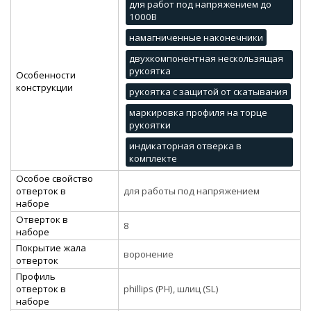
для работ под напряжением до
1000В
намагниченные наконечники
двухкомпонентная нескользящая
рукоятка
Особенности
конструкции
рукоятка с защитой от скатывания
маркировка профиля на торце
рукоятки
индикаторная отверка в
комплекте
Особое свойство
отверток в
для работы под напряжением
наборе
Отверток в
8
наборе
Покрытие жала
воронение
отверток
Профиль
отверток в
phillips (PH), шлиц (SL)
наборе