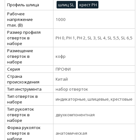
Профиль шлица
шлиц SL
крест PH
Рабочее
напряжение
1000
max. (В)
Размер профиля
отверток в
PH 0, PH 1, PH 2, SL 3, SL 4, SL 5,5, SL 6,5
наборе
Размещение
отверток в
кофр
наборе
Серия
ПРОФИ
Страна
Китай
происхождения
Тип инструмента
набор отверток
Тип отверток в
индикаторные, шлицевые, крестовые
наборе
Тип рукояток
отверток в
двухкомпонентная
наборе
Форма рукояток
отверток в
анатомическая
наборе