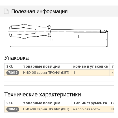
Полезная информация
Упаковка
SKU
товарные позиции
кол-во в упаковке
ти
НИО-08 серия ПРОФИ (КВТ)
1
коф
78619
Технические характеристики
SKU
товарные позиции
Тип инструмента
Сер
НИО-08 серия ПРОФИ (КВТ)
набор отверток
ПР
78619