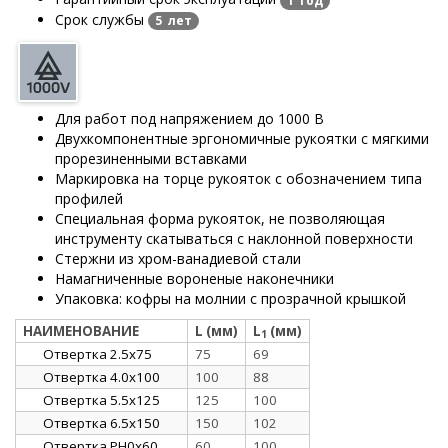
1 год
Срок службы
5 лет
Для работ под напряжением до 1000 В
Двухкомпонентные эргономичные рукоятки с мягкими
прорезиненными вставками
Маркировка на торце рукояток с обозначением типа
профилей
Специальная форма рукояток, не позволяющая
инструменту скатываться с наклонной поверхности
Стержни из хром-ванадиевой стали
Намагниченные вороненые наконечники
Упаковка: кофры на молнии с прозрачной крышкой
НАИМЕНОВАНИЕ
L (мм)
L
(мм)
1
Отвертка 2.5х75
75
69
Отвертка 4.0х100
100
88
Отвертка 5.5х125
125
100
Отвертка 6.5х150
150
102
Отвертка PH0х60
60
100