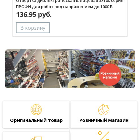
Отвертка диэлектрическая шлицевая 3х100 серия
О
ПРОФИ для работ под напряжением до 1000 В
с
136.95 руб.
В
Оригинальный товар
Розничный магазин