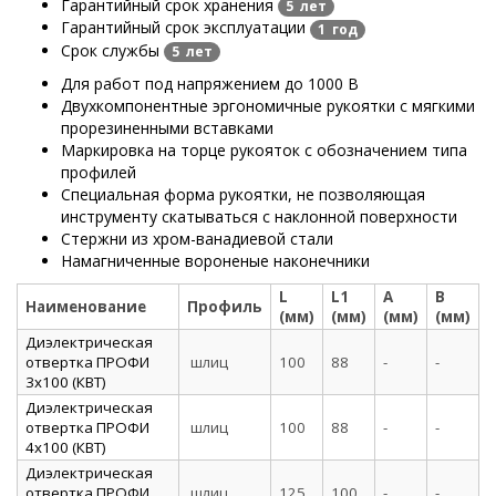
Гарантийный срок хранения
5 лет
Гарантийный срок эксплуатации
1 год
Срок службы
5 лет
Для работ под напряжением до 1000 В
Двухкомпонентные эргономичные рукоятки с мягкими
прорезиненными вставками
Маркировка на торце рукояток с обозначением типа
профилей
Специальная форма рукоятки, не позволяющая
инструменту скатываться с наклонной поверхности
Стержни из хром-ванадиевой стали
Намагниченные вороненые наконечники
L
L1
А
В
Наименование
Профиль
(мм)
(мм)
(мм)
(мм)
Диэлектрическая
отвертка ПРОФИ
шлиц
100
88
-
-
3х100 (КВТ)
Диэлектрическая
отвертка ПРОФИ
шлиц
100
88
-
-
4х100 (КВТ)
Диэлектрическая
отвертка ПРОФИ
шлиц
125
100
-
-