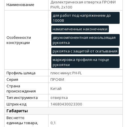
Диэлектрическая отвертка ПРОФИ
Наименование
PH/FL 2х100
для работ под напряжением до
1000В
намагниченные наконечники
Особенности
двухкомпонентная нескользящая
конструкции
рукоятка
рукоятка с защитой от скатывания
маркировка профиля на торце
рукоятки
Профиль шлица
плюс-минус PH-FL
Серия
ПРОФИ
Страна
Китай
происхождения
Тип инструмента
отвертка
Штрих-код
14680430023300
Габариты
Вес нетто
единицы товара,
0,1