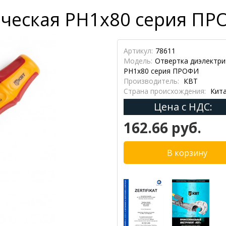
ческая PH1x80 серия ПР
Артикул:
78611
Модель:
Отвертка диэлектри
PH1x80 серия ПРОФИ
Производитель:
КВТ
Страна происхождения:
Кит
Цена с НДС:
162.66 руб.