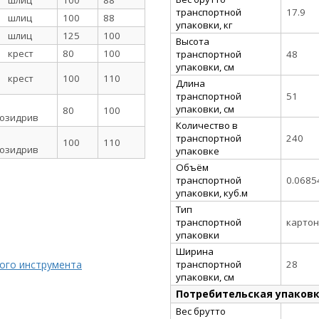
шлиц
100
88
транспортной
17.9
шлиц
100
88
упаковки, кг
шлиц
125
100
Высота
крест
80
100
транспортной
48
упаковки, см
крест
100
110
Длина
транспортной
51
упаковки, см
80
100
озидрив
Количество в
транспортной
240
100
110
озидрив
упаковке
Объём
транспортной
0.0685
упаковки, куб.м
Тип
транспортной
картон
упаковки
Ширина
транспортной
28
кого инструмента
упаковки, см
Потребительская упаков
Вес брутто