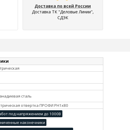
Доставка по всей России
Доставка ТК "Деловые Линии",
СДЭК
тики
трическая
анадиевая сталь
трическая отвертка ПРОФИ PH1x80
абот под напряжением до 1000В
гниченные наконечники