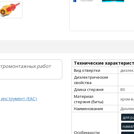
Технические характерис
ктромонтажных работ
Вид отвертки
диэлек
Диэлектрические
свойства
Длина стержня
80
Материал
 инструмент (EAC)
хром-в
стержня (биты)
Наименование
Диэлек
для р
нама
Особенности