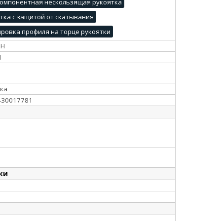
омпонентная нескользящая рукоятка
тка с защитой от скатывания
ровка профиля на торце рукоятки
PH
И
ка
430017781
ки