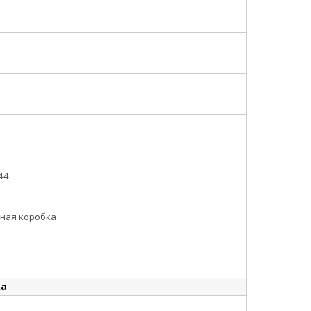
44
ная коробка
ка