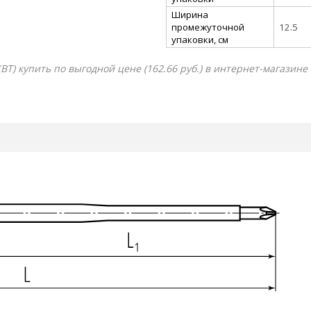
Ширина
промежуточной
12.5
упаковки, см
Т) купить по выгодной цене (162.66 руб.) в интернет-магазине 