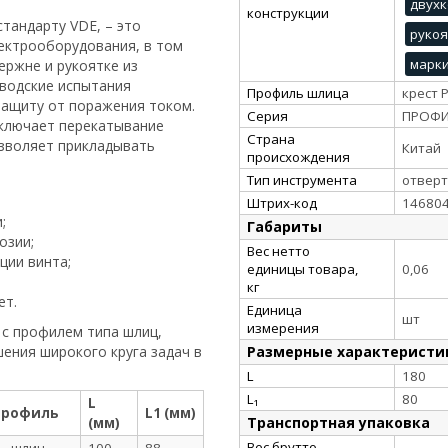
двухк
конструкции
тандарту VDE, – это
рукоя
ектрооборудования, в том
марки
ержне и рукоятке из
аводские испытания
Профиль шлица
крест 
защиту от поражения током.
Серия
ПРОФ
сключает перекатывание
Страна
озволяет прикладывать
Китай
происхождения
Тип инструмента
отверт
Штрих-код
14680
;
Габариты
озии;
Вес нетто
ции винта;
единицы товара,
0,06
кг
ет.
Единица
шт
измерения
с профилем типа шлиц,
Размерные характеристи
ешения широкого круга задач в
L
180
L₁
80
L
Профиль
L1 (мм)
Транспортная упаковка
(мм)
Вес брутто