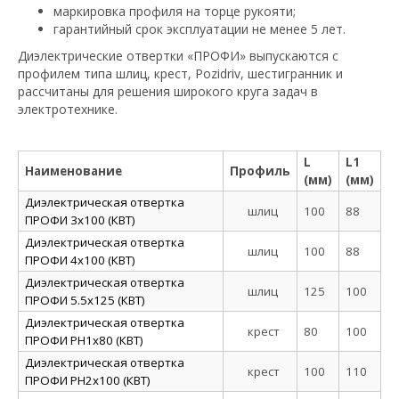
маркировка профиля на торце рукояти;
гарантийный срок эксплуатации не менее 5 лет.
Диэлектрические отвертки «ПРОФИ» выпускаются с
профилем типа шлиц, крест, Pozidriv, шестигранник и
рассчитаны для решения широкого круга задач в
электротехнике.
L
L1
Наименование
Профиль
(мм)
(мм)
Диэлектрическая отвертка
шлиц
100
88
ПРОФИ 3х100 (КВТ)
Диэлектрическая отвертка
шлиц
100
88
ПРОФИ 4х100 (КВТ)
Диэлектрическая отвертка
шлиц
125
100
ПРОФИ 5.5х125 (КВТ)
Диэлектрическая отвертка
крест
80
100
ПРОФИ PH1x80 (КВТ)
Диэлектрическая отвертка
крест
100
110
ПРОФИ PH2x100 (КВТ)