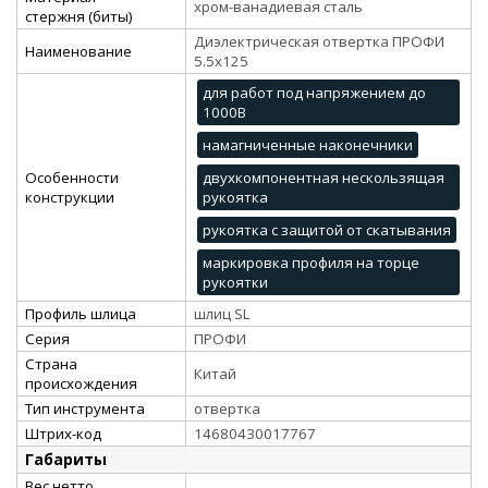
хром-ванадиевая сталь
стержня (биты)
Диэлектрическая отвертка ПРОФИ
Наименование
5.5х125
для работ под напряжением до
1000В
намагниченные наконечники
Особенности
двухкомпонентная нескользящая
конструкции
рукоятка
рукоятка с защитой от скатывания
маркировка профиля на торце
рукоятки
Профиль шлица
шлиц SL
Серия
ПРОФИ
Страна
Китай
происхождения
Тип инструмента
отвертка
Штрих-код
14680430017767
Габариты
Вес нетто