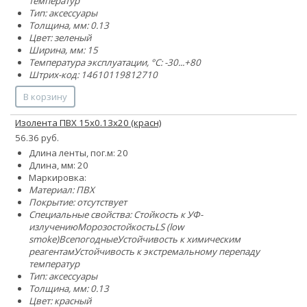
температур
Тип: аксессуары
Толщина, мм: 0.13
Цвет: зеленый
Ширина, мм: 15
Температура эксплуатации, °C: -30...+80
Штрих-код: 14610119812710
В корзину
Изолента ПВХ 15x0.13х20 (красн)
56.36 руб.
Длина ленты, пог.м: 20
Длина, мм: 20
Маркировка:
Материал: ПВХ
Покрытие: отсутствует
Специальные свойства:
Стойкость к УФ-
излучению
Морозостойкость
LS (low
smoke)
Всепогодные
Устойчивость к химическим
реагентам
Устойчивость к экстремальному перепаду
температур
Тип: аксессуары
Толщина, мм: 0.13
Цвет: красный