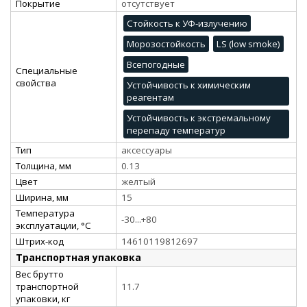
Покрытие
отсутствует
Стойкость к УФ-излучению
Морозостойкость
LS (low smoke)
Всепогодные
Специальные
свойства
Устойчивость к химическим
реагентам
Устойчивость к экстремальному
перепаду температур
Тип
аксессуары
Толщина, мм
0.13
Цвет
желтый
Ширина, мм
15
Температура
-30...+80
эксплуатации, °C
Штрих-код
14610119812697
Транспортная упаковка
Вес брутто
транспортной
11.7
упаковки, кг