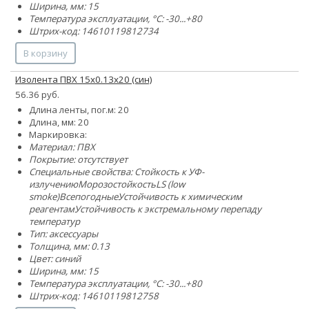
Ширина, мм: 15
Температура эксплуатации, °C: -30...+80
Штрих-код: 14610119812734
В корзину
Изолента ПВХ 15x0.13х20 (син)
56.36 руб.
Длина ленты, пог.м: 20
Длина, мм: 20
Маркировка:
Материал: ПВХ
Покрытие: отсутствует
Специальные свойства:
Стойкость к УФ-
излучению
Морозостойкость
LS (low
smoke)
Всепогодные
Устойчивость к химическим
реагентам
Устойчивость к экстремальному перепаду
температур
Тип: аксессуары
Толщина, мм: 0.13
Цвет: синий
Ширина, мм: 15
Температура эксплуатации, °C: -30...+80
Штрих-код: 14610119812758