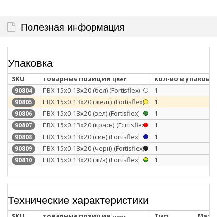
Полезная информация
Упаковка
SKU
товарные позиции
кол-во в упаковк
цвет
ПВХ 15x0.13х20 (бел) (Fortisflex)
1
90804
ПВХ 15x0.13х20 (желт) (Fortisflex)
1
90805
ПВХ 15x0.13х20 (зел) (Fortisflex)
1
90806
ПВХ 15x0.13х20 (красн) (Fortisflex)
1
90807
ПВХ 15x0.13х20 (син) (Fortisflex)
1
90808
ПВХ 15x0.13х20 (черн) (Fortisflex)
1
90809
ПВХ 15x0.13х20 (ж/з) (Fortisflex)
1
90810
Технические характеристики
SKU
товарные позиции
Тип
Мате
цвет