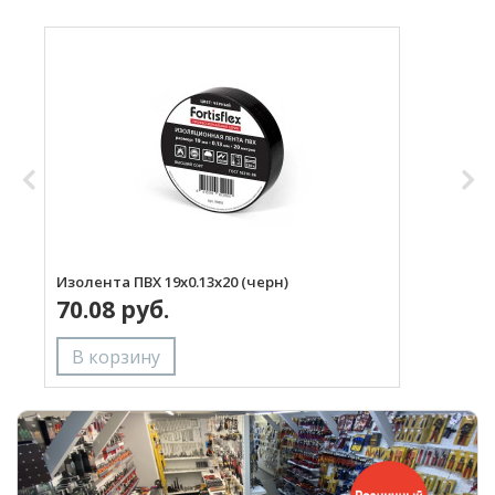
Изолента ПВХ 19х0.13x20 (черн)
И
70.08 руб.