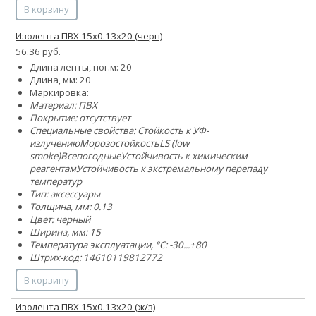
В корзину
Изолента ПВХ 15x0.13х20 (черн)
56.36 руб.
Длина ленты, пог.м: 20
Длина, мм: 20
Маркировка:
Материал: ПВХ
Покрытие: отсутствует
Специальные свойства:
Стойкость к УФ-
излучению
Морозостойкость
LS (low
smoke)
Всепогодные
Устойчивость к химическим
реагентам
Устойчивость к экстремальному перепаду
температур
Тип: аксессуары
Толщина, мм: 0.13
Цвет: черный
Ширина, мм: 15
Температура эксплуатации, °C: -30...+80
Штрих-код: 14610119812772
В корзину
Изолента ПВХ 15x0.13х20 (ж/з)