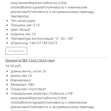
излучению
Морозостойкость
LS (low
smoke)
Всепогодные
Устойчивость к химическим
реагентам
Устойчивость к экстремальному перепаду
температур
Тип: аксессуары
Толщина, мм: 0.13
Цвет: белый
Ширина, мм: 15
Температура эксплуатации, °C: -30...+80
Штрих-код: 14610119812673
В корзину
Изолента ПВХ 15x0.13х20 (зел)
56.36 руб.
Длина ленты, пог.м: 20
Длина, мм: 20
Маркировка:
Материал: ПВХ
Покрытие: отсутствует
Специальные свойства:
Стойкость к УФ-
излучению
Морозостойкость
LS (low
smoke)
Всепогодные
Устойчивость к химическим
реагентам
Устойчивость к экстремальному перепаду