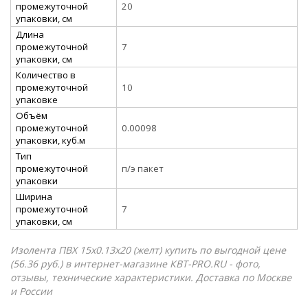
промежуточной
20
упаковки, см
Длина
промежуточной
7
упаковки, см
Количество в
промежуточной
10
упаковке
Объём
промежуточной
0.00098
упаковки, куб.м
Тип
промежуточной
п/э пакет
упаковки
Ширина
промежуточной
7
упаковки, см
Изолента ПВХ 15x0.13х20 (желт) купить по выгодной цене
(56.36 руб.) в интернет-магазине КВТ-PRO.RU - фото,
отзывы, технические характеристики. Доставка по Москве
и России