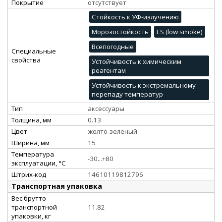
Покрытие
отсутствует
Стойкость к УФ-излучению
Морозостойкость
LS (low smoke)
Всепогодные
Специальные
свойства
Устойчивость к химическим
реагентам
Устойчивость к экстремальному
перепаду температур
Тип
аксессуары
Толщина, мм
0.13
Цвет
желто-зеленый
Ширина, мм
15
Температура
-30...+80
эксплуатации, °C
Штрих-код
14610119812796
Транспортная упаковка
Вес брутто
транспортной
11.82
упаковки, кг