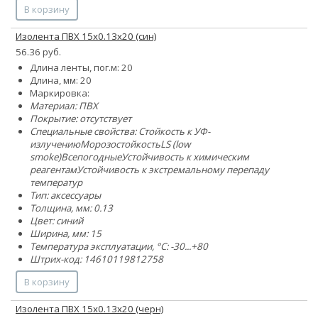
В корзину
Изолента ПВХ 15x0.13х20 (син)
56.36 руб.
Длина ленты, пог.м: 20
Длина, мм: 20
Маркировка:
Материал: ПВХ
Покрытие: отсутствует
Специальные свойства:
Стойкость к УФ-
излучению
Морозостойкость
LS (low
smoke)
Всепогодные
Устойчивость к химическим
реагентам
Устойчивость к экстремальному перепаду
температур
Тип: аксессуары
Толщина, мм: 0.13
Цвет: синий
Ширина, мм: 15
Температура эксплуатации, °C: -30...+80
Штрих-код: 14610119812758
В корзину
Изолента ПВХ 15x0.13х20 (черн)