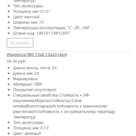
температур
Тип: аксессуары
Толщина, мм: 0.13
Цвет: желтый
Ширина, мм: 15
Температура эксплуатации, °C: -30...+80
Штрих-код: 14610119812697
В корзину
Изолента ПВХ 15x0.13х20 (зел)
56.36 руб.
Длина ленты, пог.м: 20
Длина, мм: 20
Маркировка:
Материал: ПВХ
Покрытие: отсутствует
Специальные свойства:
Стойкость к УФ-
излучению
Морозостойкость
LS (low
smoke)
Всепогодные
Устойчивость к химическим
реагентам
Устойчивость к экстремальному перепаду
температур
Тип: аксессуары
Толщина, мм: 0.13
Цвет: зеленый