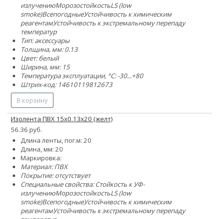
излучению
Морозостойкость
LS (low
smoke)
Всепогодные
Устойчивость к химическим
реагентам
Устойчивость к экстремальному перепаду
температур
Тип: аксессуары
Толщина, мм: 0.13
Цвет: белый
Ширина, мм: 15
Температура эксплуатации, °C: -30...+80
Штрих-код: 14610119812673
В корзину
Изолента ПВХ 15x0.13х20 (желт)
56.36 руб.
Длина ленты, пог.м: 20
Длина, мм: 20
Маркировка:
Материал: ПВХ
Покрытие: отсутствует
Специальные свойства:
Стойкость к УФ-
излучению
Морозостойкость
LS (low
smoke)
Всепогодные
Устойчивость к химическим
реагентам
Устойчивость к экстремальному перепаду