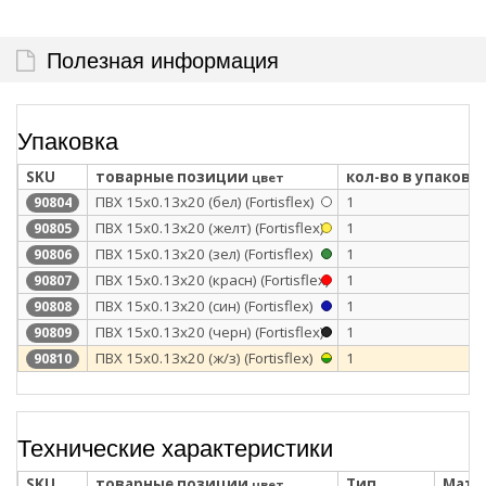
Полезная информация
Упаковка
SKU
товарные позиции
кол-во в упаковк
цвет
ПВХ 15x0.13х20 (бел) (Fortisflex)
1
90804
ПВХ 15x0.13х20 (желт) (Fortisflex)
1
90805
ПВХ 15x0.13х20 (зел) (Fortisflex)
1
90806
ПВХ 15x0.13х20 (красн) (Fortisflex)
1
90807
ПВХ 15x0.13х20 (син) (Fortisflex)
1
90808
ПВХ 15x0.13х20 (черн) (Fortisflex)
1
90809
ПВХ 15x0.13х20 (ж/з) (Fortisflex)
1
90810
Технические характеристики
SKU
товарные позиции
Тип
Мате
цвет