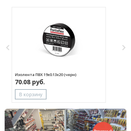
Изолента ПВХ 19х0.13x20 (черн)
И
70.08 руб.