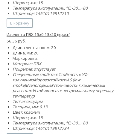
Ширина, мм: 15
Температура эксплуатации, °C: -30...+80
Штрих-код: 14610119812710
В корзину
Изолента ПВХ 15x0.13х20 (красн)
56.36 руб.
Длина ленты, пог.м: 20
Длина, мм: 20
Маркировка:
Материал: ПВХ
Покрытие: отсутствует
Специальные свойства:
Стойкость к УФ-
излучению
Морозостойкость
LS (low
smoke)
Всепогодные
Устойчивость к химическим
реагентам
Устойчивость к экстремальному перепаду
температур
Тип: аксессуары
Толщина, мм: 0.13
Цвет: красный
Ширина, мм: 15
Температура эксплуатации, °C: -30...+80
Штрих-код: 14610119812734