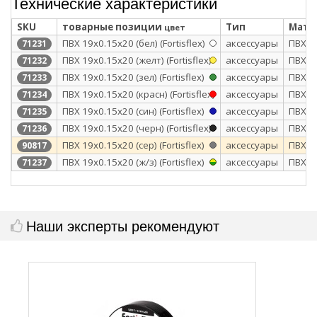
Технические характеристики
SKU
товарные позиции
Тип
Мате
цвет
ПВХ 19х0.15х20 (бел) (Fortisflex)
аксессуары
ПВХ
71231
ПВХ 19х0.15х20 (желт) (Fortisflex)
аксессуары
ПВХ
71232
ПВХ 19х0.15х20 (зел) (Fortisflex)
аксессуары
ПВХ
71233
ПВХ 19х0.15х20 (красн) (Fortisflex)
аксессуары
ПВХ
71234
ПВХ 19х0.15х20 (син) (Fortisflex)
аксессуары
ПВХ
71235
ПВХ 19х0.15х20 (черн) (Fortisflex)
аксессуары
ПВХ
71236
ПВХ 19х0.15x20 (сер) (Fortisflex)
аксессуары
ПВХ
90817
ПВХ 19х0.15х20 (ж/з) (Fortisflex)
аксессуары
ПВХ
71237
Наши эксперты рекомендуют