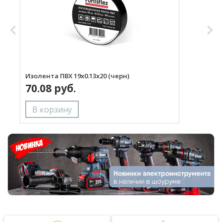
Изолента ПВХ 19х0.13x20 (черн)
И
70.08 руб.