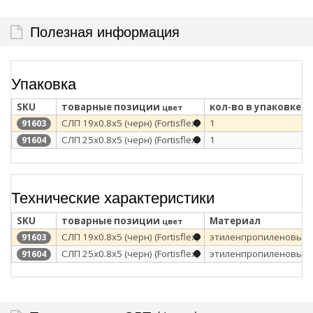
Полезная информация
Упаковка
SKU
товарные позиции
кол-во в упаковке
цвет
СЛП 19х0.8х5 (черн) (Fortisflex)
1
91603
СЛП 25х0.8х5 (черн) (Fortisflex)
1
91604
Технические характеристики
SKU
товарные позиции
Материал
цвет
СЛП 19х0.8х5 (черн) (Fortisflex)
этиленпропиленовый 
91603
СЛП 25х0.8х5 (черн) (Fortisflex)
этиленпропиленовый 
91604