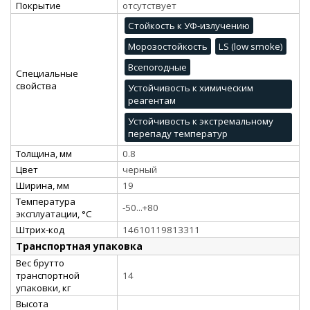
Покрытие
отсутствует
Стойкость к УФ-излучению
Морозостойкость
LS (low smoke)
Всепогодные
Специальные
свойства
Устойчивость к химическим
реагентам
Устойчивость к экстремальному
перепаду температур
Толщина, мм
0.8
Цвет
черный
Ширина, мм
19
Температура
-50...+80
эксплуатации, °C
Штрих-код
14610119813311
Транспортная упаковка
Вес брутто
транспортной
14
упаковки, кг
Высота