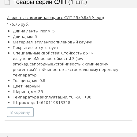
Товары серии СЛП (1 шт.)
Изолента самослипающаяся СЛП 25х0.8х5 (черн)
176.75 руб.
Длина ленты, пог.м: 5
Длина, мм: 5
Материал: этиленпропиленовый каучук
Покрытие: отсутствует
Специальные свойства:
Стойкость к УФ-
излучению
Морозостойкость
LS (low
smoke)
Всепогодные
Устойчивость к химическим
реагентам
Устойчивость к экстремальному перепаду
температур
Толщина, мм: 0.8
Цвет: черный
Ширина, мм: 25
Температура эксплуатации, °C: -50...+80
Штрих-код: 14610119813328
В корзину