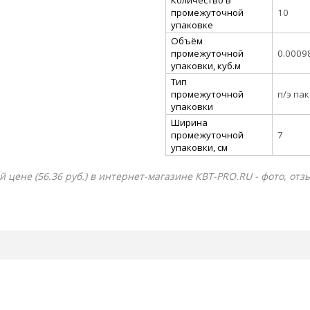
промежуточной
10
упаковке
Объём
промежуточной
0.0009
упаковки, куб.м
Тип
промежуточной
п/э па
упаковки
Ширина
промежуточной
7
упаковки, см
й цене (56.36 руб.) в интернет-магазине КВТ-PRO.RU - фото, от