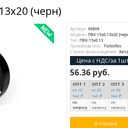
13х20 (черн)
Артикул:
90809
Модель:
ПВХ 15x0.13х20 (чер
Тип:
ПВХ-15х0.13
Производитель:
Fortisflex
Страна происхождения:
Кит
Цена с НДС/за 1шт
56.36 руб.
ОПТ 1
ОПТ 2
ОПТ 3
от 10
от 25
от 50
тыс. ₽
тыс. ₽
тыс. ₽
по
по
по
запросу
запросу
запросу