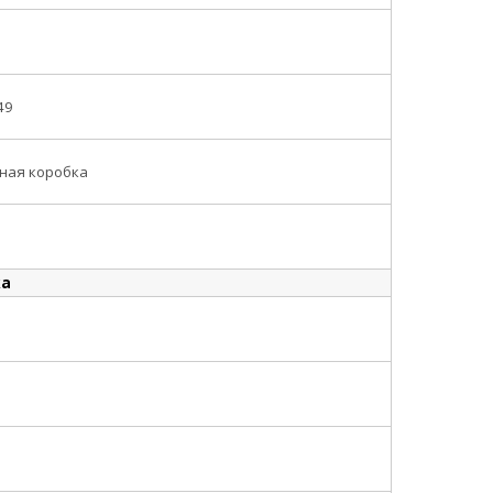
49
ная коробка
ка