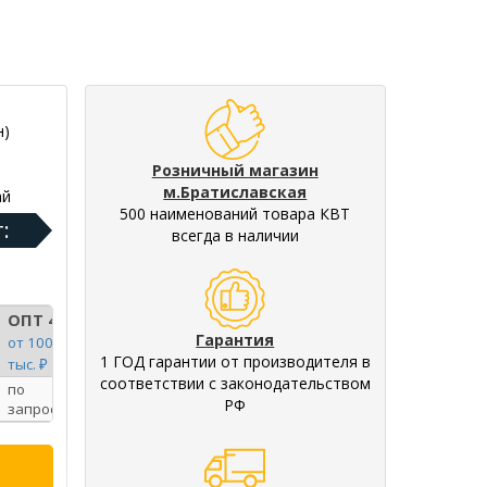
н)
Розничный магазин
м.Братиславская
ай
500 наименований товара КВТ
:
всегда в наличии
ОПТ 4
Гарантия
от 100
1 ГОД гарантии от производителя в
тыс. ₽
соответствии с законодательством
по
РФ
запросу