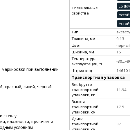
LS (l
Специальные
свойства
Устой
Устой
Тип
аксесс
Толщина, мм
0.13
Цвет
черны
Ширина, мм
15
Температура
-30...+8
эксплуатации, °C
и маркировки при выполнении
Штрих-код
14610
Транспортная упаковка
Вес брутто
й, красный, синий, черный
транспортной
11.94
упаковки, кг
Высота
транспортной
17.5
упаковки, см
и стеклу
Длина
ии, влажности, щелочам и
транспортной
37
годным условиям
упаковки, см