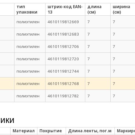
тип
штрих-код EAN-
длина
ширина
упаковки
13
(см)
(см)
полиэтилен
4610119812669
7
7
полиэтилен
4610119812683
7
7
полиэтилен
4610119812706
7
7
полиэтилен
4610119812720
7
7
полиэтилен
4610119812744
7
7
полиэтилен
4610119812768
7
7
полиэтилен
4610119812782
7
7
тики
Материал
Покрытие
Длина ленты, пог.м
Маркир