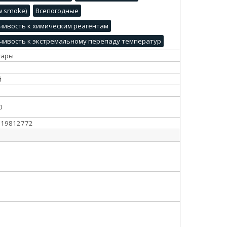
ow smoke)
Всепогодные
чивость к химическим реагентам
чивость к экстремальному перепаду температур
уары
й
0
119812772