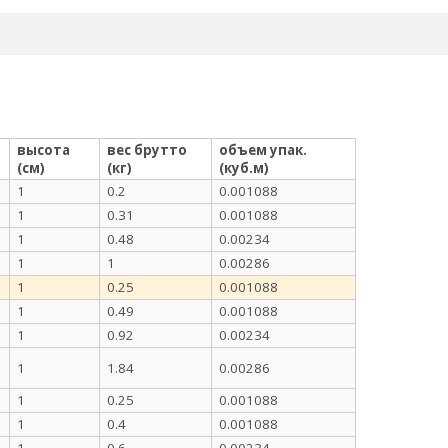
высота
вес брутто
объем упак.
(см)
(кг)
(куб.м)
1
0.2
0.001088
1
0.31
0.001088
1
0.48
0.00234
1
1
0.00286
1
0.25
0.001088
1
0.49
0.001088
1
0.92
0.00234
1
1.84
0.00286
1
0.25
0.001088
1
0.4
0.001088