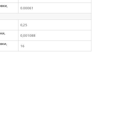
вки,
0.00061
0,25
ки,
0,001088
вки,
16