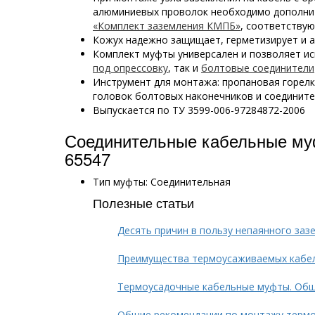
алюминиевых проволок необходимо дополни
«Комплект заземления КМПБ»
, соответству
Кожух надежно защищает, герметизирует и 
Комплект муфты универсален и позволяет и
под опрессовку
, так и
болтовые соединители
Инструмент для монтажа: пропановая горел
головок болтовых наконечников и соединит
Выпускается по ТУ 3599-006-97284872-2006
Соединительные кабельные му
65547
Тип муфты: Соединительная
Полезные статьи
Десять причин в пользу непаянного заз
Преимущества термоусаживаемых кабе
Термоусадочные кабельные муфты. Общ
Общие рекомендации по монтажу терм