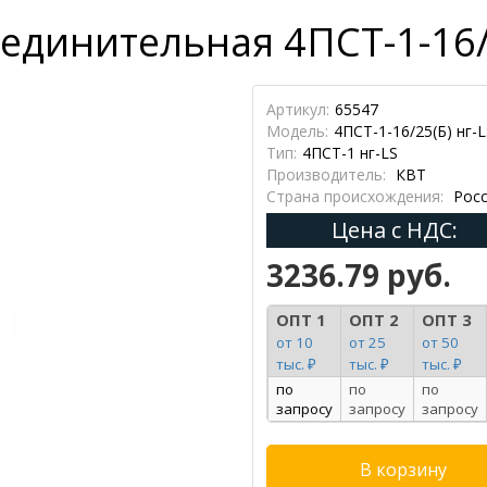
динительная 4ПСТ-1-16/2
Артикул:
65547
Модель:
4ПСТ-1-16/25(Б) нг-L
Тип:
4ПСТ-1 нг-LS
Производитель:
КВТ
Страна происхождения:
Росс
Цена с НДС:
3236.79 руб.
ОПТ 1
ОПТ 2
ОПТ 3
от 10
от 25
от 50
тыс. ₽
тыс. ₽
тыс. ₽
по
по
по
запросу
запросу
запросу