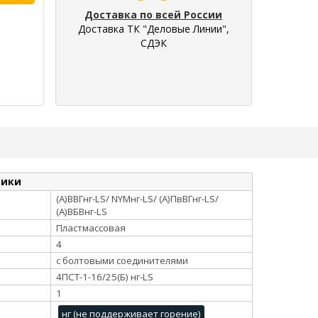
Доставка по всей России
Доставка ТК "Деловые Линии",
СДЭК
тики
(А)ВВГнг-LS/ NYMнг-LS/ (А)ПвВГнг-LS/
(А)ВБВнг-LS
Пластмассовая
4
с болтовыми соединителями
4ПСТ-1-16/25(Б) нг-LS
1
нг (не поддерживает горение)