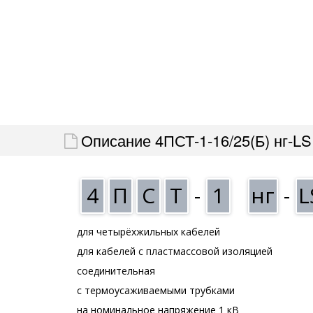
Описание 4ПСТ-1-16/25(Б) нг-LS
4
П
С
Т
-
1
нг
-
L
для четырёхжильных кабелей
для кабелей с пластмассовой изоляцией
соединительная
с термоусаживаемыми трубками
на номинальное напряжение 1 кВ