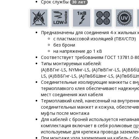
Срок службы
30 лет
Предназначены для соединения 4-х жильных 
с пластмассовой изоляцией (ПВХ/СПЭ)
без брони
на напряжение до 1 кВ
Соответствует требованиям ГОСТ 13781.0-8
Типы монтируемых кабелей:
(А)ВВГнг-LS, NYMнг-LS, (А)ПвВГнг-LS, (А)ВБб
LS, (А)ВВБГнг-LS, (А)ПвБбШвнг-LS, (А)ПвБбШп
Соединительные изолирующие манжеты с вн
термоплавкого клея обеспечивают надежную
мест соединения жил кабеля
Термоплавкий клей, нанесенный на внутрен
соединительных манжет и кожуха, обеспечи
муфты после монтажа
Для кабелей с броней используется непаяная
комплектация включает в себя роликовые
пр
используемые для крепежа провода заземле
При монтаже узла заземления на кабель с бр