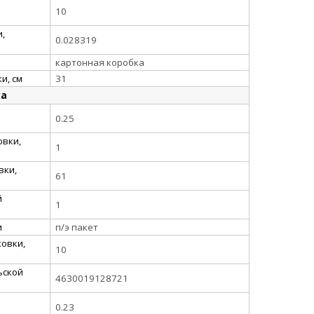
10
,
0.028319
картонная коробка
и, см
31
ка
0.25
овки,
1
вки,
61
й
1
и
п/э пакет
овки,
10
ьской
4630019128721
0.23