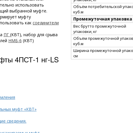
тельно использовать
Объём потребительской упако
ющий выбранной муфте.
куб.м
армирует муфту
Промежуточная упаковка
спользовать как
соединители
Вес брутто промежуточной
упаковки, кг
ка
ПГ
(КВТ), набор для срыва
Объём промежуточной упаков
елей
НМБ-6
(КВТ)
куб.м
Ширина промежуточной упако
см
фты 4ПСТ-1 нг-LS
емления
льных муфт «КВТ»
ие сведения.
оусаживаемых муфт