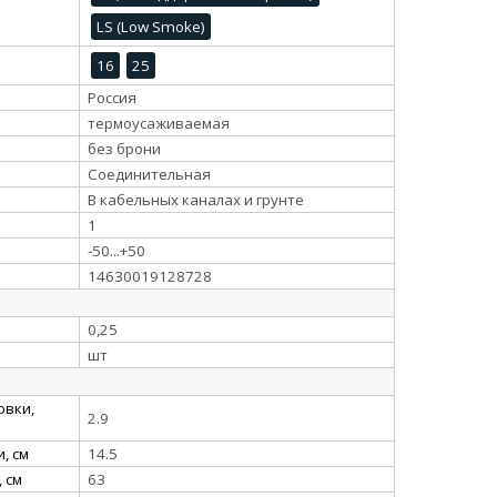
LS (Low Smoke)
16
25
Россия
термоусаживаемая
без брони
Соединительная
В кабельных каналах и грунте
1
-50...+50
14630019128728
0,25
шт
овки,
2.9
, см
14.5
 см
63