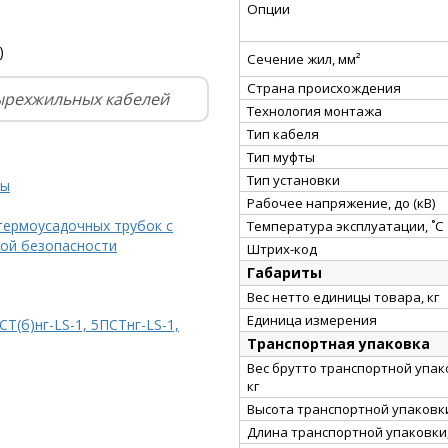
Опции
)
Сечение жил, мм²
Страна происхождения
ырехжильных кабелей
Технология монтажа
Тип кабеля
Тип муфты
Тип установки
ты
Рабочее напряжение, до (кВ)
термоусадочных трубок с
Температура эксплуатации, ˚С
ой безопасности
Штрих-код
Габариты
Вес нетто единицы товара, кг
Единица измерения
Т(б)нг-LS-1, 5ПСТнг-LS-1,
Транспортная упаковка
Вес брутто транспортной упак
кг
Высота транспортной упаковки
Длина транспортной упаковки,