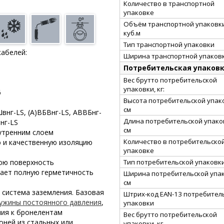
Количество в транспортной
упаковке
Объём транспортной упаковки
куб.м
Тип транспортной упаковки
кабелей:
Ширина транспортной упаковк
Потребительская упаков
Вес брутто потребительской
упаковки, кг:
6
Высота потребительской упак
см
Швнг-LS, (А)ВБВнг-LS, АВВБнг-
Длина потребительской упако
нг-LS
см
утренним слоем
Количество в потребительско
 и качественную изоляцию
упаковке
Тип потребительской упаковк
нюю поверхность
вает полную герметичность
Ширина потребительской упак
см
 система заземления. Базовая
Штрих-код EAN-13 потребител
ужины постоянного давления
,
упаковки
ния к бронелентам
Вес брутто потребительской
оней из стальных или
упаковки, кг