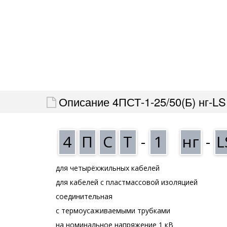
Описание 4ПСТ-1-25/50(Б) нг-LS
4
П
С
Т
-
1
нг
-
L
для четырёхжильных кабелей
для кабелей с пластмассовой изоляцией
соединительная
с термоусаживаемыми трубками
на номинальное напряжение 1 кВ