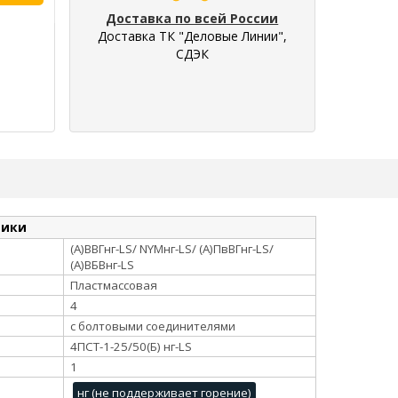
Доставка по всей России
Доставка ТК "Деловые Линии",
СДЭК
тики
(А)ВВГнг-LS/ NYMнг-LS/ (А)ПвВГнг-LS/
(А)ВБВнг-LS
Пластмассовая
4
с болтовыми соединителями
4ПСТ-1-25/50(Б) нг-LS
1
нг (не поддерживает горение)