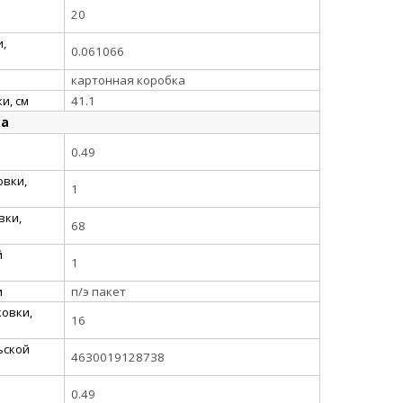
20
,
0.061066
картонная коробка
и, см
41.1
ка
0.49
овки,
1
вки,
68
й
1
и
п/э пакет
овки,
16
ьской
4630019128738
0.49