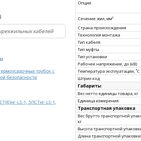
Опции
)
Сечение жил, мм²
Страна происхождения
ырехжильных кабелей
Технология монтажа
Тип кабеля
Тип муфты
Тип установки
ты
Рабочее напряжение, до (кВ)
термоусадочных трубок с
Температура эксплуатации, ˚С
ой безопасности
Штрих-код
Габариты
Вес нетто единицы товара, кг
Единица измерения
Т(б)нг-LS-1, 5ПСТнг-LS-1,
Транспортная упаковка
Вес брутто транспортной упак
кг
Высота транспортной упаковки
Длина транспортной упаковки,