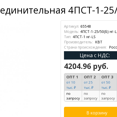
динительная 4ПСТ-1-25/5
Артикул:
65548
Модель:
4ПСТ-1-25/50(Б) нг-L
Тип:
4ПСТ-1 нг-LS
Производитель:
КВТ
Страна происхождения:
Росс
Цена с НДС:
4204.96 руб.
ОПТ 1
ОПТ 2
ОПТ 3
от 10
от 25
от 50
тыс. ₽
тыс. ₽
тыс. ₽
по
по
по
запросу
запросу
запросу