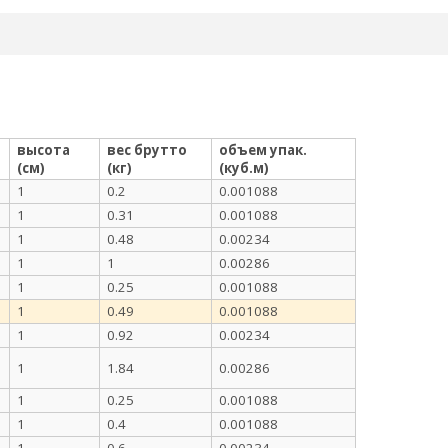
высота
вес брутто
объем упак.
(см)
(кг)
(куб.м)
1
0.2
0.001088
1
0.31
0.001088
1
0.48
0.00234
1
1
0.00286
1
0.25
0.001088
1
0.49
0.001088
1
0.92
0.00234
1
1.84
0.00286
1
0.25
0.001088
1
0.4
0.001088