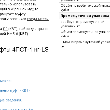
тельно использовать
Объём потребительской упако
ющий выбранной муфте.
куб.м
армирует муфту
Промежуточная упаковка
спользовать как
соединители
Вес брутто промежуточной
упаковки, кг
ка
ПГ
(КВТ), набор для срыва
Объём промежуточной упаков
елей
НМБ-6
(КВТ)
куб.м
Ширина промежуточной упако
см
фты 4ПСТ-1 нг-LS
емления
льных муфт «КВТ»
ие сведения.
оусаживаемых муфт