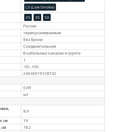
LS (Low Smoke)
25
35
50
Россия
термоусаживаемая
без брони
Соединительная
В кабельных каналах и грунте
1
-50...+50
24630019128732
0,49
шт
овки,
8.9
, см
19
 см
78.2