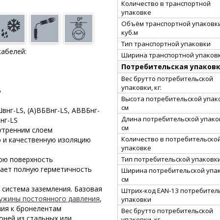
Количество в транспортной
упаковке
Объём транспортной упаковки
куб.м
Тип транспортной упаковки
кабелей:
Ширина транспортной упаковк
Потребительская упаков
Вес брутто потребительской
упаковки, кг:
6
Высота потребительской упак
см
Швнг-LS, (А)ВБВнг-LS, АВВБнг-
Длина потребительской упако
нг-LS
см
утренним слоем
Количество в потребительско
 и качественную изоляцию
упаковке
Тип потребительской упаковк
нюю поверхность
вает полную герметичность
Ширина потребительской упак
см
 система заземления. Базовая
Штрих-код EAN-13 потребител
ужины постоянного давления
,
упаковки
ния к бронелентам
Вес брутто потребительской
оней из стальных или
упаковки, кг