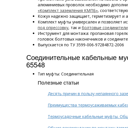
алюминиевых проволок необходимо дополни
«Комплект заземления КМПБ»
, соответству
Кожух надежно защищает, герметизирует и 
Комплект муфты универсален и позволяет и
под опрессовку
, так и
болтовые соединители
Инструмент для монтажа: пропановая горел
головок болтовых наконечников и соединит
Выпускается по ТУ 3599-006-97284872-2006
Соединительные кабельные му
65548
Тип муфты: Соединительная
Полезные статьи
Десять причин в пользу непаянного заз
Преимущества термоусаживаемых кабе
Термоусадочные кабельные муфты. Общ
Общие рекомендации по монтажу терм