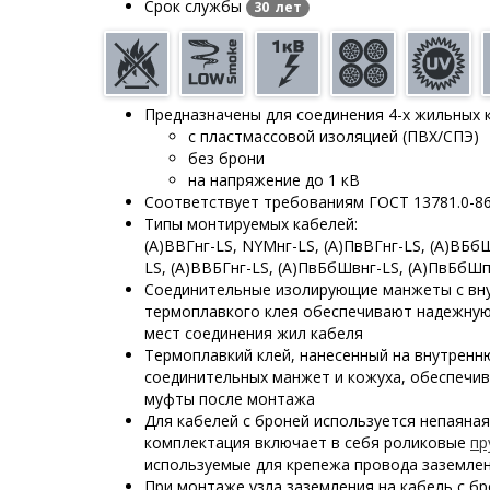
Срок службы
30 лет
Предназначены для соединения 4-х жильных 
с пластмассовой изоляцией (ПВХ/СПЭ)
без брони
на напряжение до 1 кВ
Соответствует требованиям ГОСТ 13781.0-8
Типы монтируемых кабелей:
(А)ВВГнг-LS, NYMнг-LS, (А)ПвВГнг-LS, (А)ВБб
LS, (А)ВВБГнг-LS, (А)ПвБбШвнг-LS, (А)ПвБбШп
Соединительные изолирующие манжеты с вн
термоплавкого клея обеспечивают надежную
мест соединения жил кабеля
Термоплавкий клей, нанесенный на внутрен
соединительных манжет и кожуха, обеспечи
муфты после монтажа
Для кабелей с броней используется непаяная
комплектация включает в себя роликовые
пр
используемые для крепежа провода заземле
При монтаже узла заземления на кабель с бр