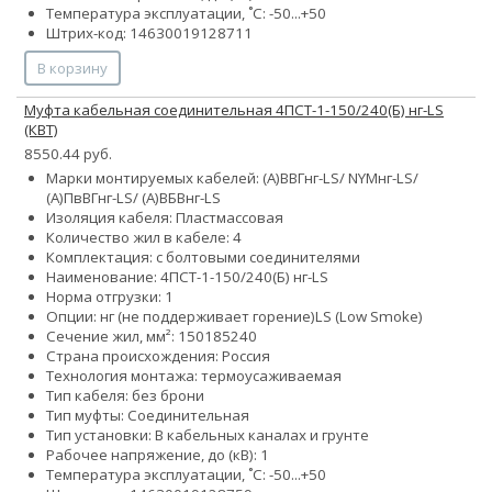
Температура эксплуатации, ˚С: -50...+50
Штрих-код: 14630019128711
В корзину
Муфта кабельная соединительная 4ПСТ-1-150/240(Б) нг-LS
(КВТ)
8550.44 руб.
Марки монтируемых кабелей: (А)ВВГнг-LS/ NYMнг-LS/
(А)ПвВГнг-LS/ (А)ВБВнг-LS
Изоляция кабеля: Пластмассовая
Количество жил в кабеле: 4
Комплектация: с болтовыми соединителями
Наименование: 4ПСТ-1-150/240(Б) нг-LS
Норма отгрузки: 1
Опции:
нг (не поддерживает горение)
LS (Low Smoke)
Сечение жил, мм²:
150
185
240
Страна происхождения: Россия
Технология монтажа: термоусаживаемая
Тип кабеля: без брони
Тип муфты: Соединительная
Тип установки: В кабельных каналах и грунте
Рабочее напряжение, до (кВ): 1
Температура эксплуатации, ˚С: -50...+50