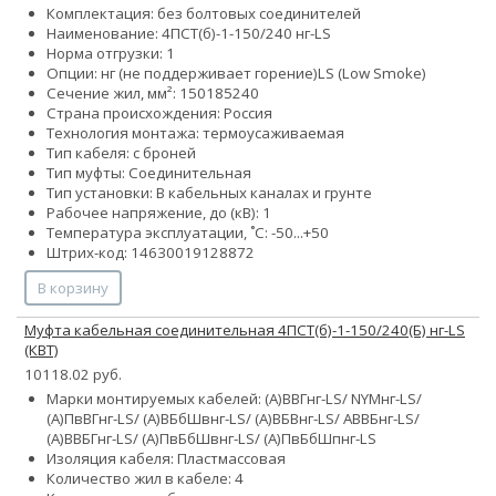
Комплектация: без болтовых соединителей
Наименование: 4ПСТ(б)-1-150/240 нг-LS
Норма отгрузки: 1
Опции:
нг (не поддерживает горение)
LS (Low Smoke)
Сечение жил, мм²:
150
185
240
Страна происхождения: Россия
Технология монтажа: термоусаживаемая
Тип кабеля: с броней
Тип муфты: Соединительная
Тип установки: В кабельных каналах и грунте
Рабочее напряжение, до (кВ): 1
Температура эксплуатации, ˚С: -50...+50
Штрих-код: 14630019128872
В корзину
Муфта кабельная соединительная 4ПСТ(б)-1-150/240(Б) нг-LS
(КВТ)
10118.02 руб.
Марки монтируемых кабелей: (А)ВВГнг-LS/ NYMнг-LS/
(А)ПвВГнг-LS/ (А)ВБбШвнг-LS/ (А)ВБВнг-LS/ АВВБнг-LS/
(А)ВВБГнг-LS/ (А)ПвБбШвнг-LS/ (А)ПвБбШпнг-LS
Изоляция кабеля: Пластмассовая
Количество жил в кабеле: 4