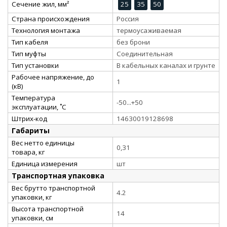
Сечение жил, мм²
25
35
50
Страна происхождения
Россия
Технология монтажа
термоусаживаемая
Тип кабеля
без брони
Тип муфты
Соединительная
Тип установки
В кабельных каналах и грунте
Рабочее напряжение, до
1
(кВ)
Температура
-50...+50
эксплуатации, ˚С
Штрих-код
14630019128698
Габариты
Вес нетто единицы
0,31
товара, кг
Единица измерения
шт
Транспортная упаковка
Вес брутто транспортной
4.2
упаковки, кг
Высота транспортной
14
упаковки, см