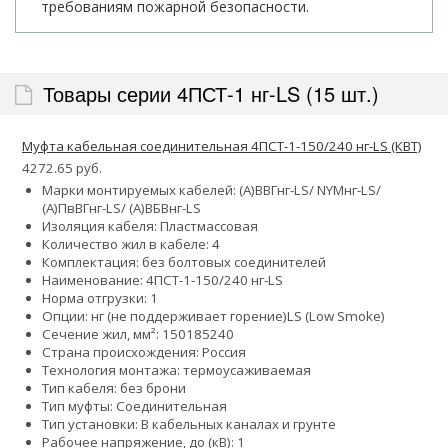
требованиям пожарной безопасности.
Товары серии 4ПСТ-1 нг-LS (15 шт.)
Муфта кабельная соединительная 4ПСТ-1-150/240 нг-LS (КВТ)
4272.65 руб.
Марки монтируемых кабелей: (А)ВВГнг-LS/ NYMнг-LS/
(А)ПвВГнг-LS/ (А)ВБВнг-LS
Изоляция кабеля: Пластмассовая
Количество жил в кабеле: 4
Комплектация: без болтовых соединителей
Наименование: 4ПСТ-1-150/240 нг-LS
Норма отгрузки: 1
Опции:
нг (не поддерживает горение)
LS (Low Smoke)
Сечение жил, мм²:
150
185
240
Страна происхождения: Россия
Технология монтажа: термоусаживаемая
Тип кабеля: без брони
Тип муфты: Соединительная
Тип установки: В кабельных каналах и грунте
Рабочее напряжение, до (кВ): 1