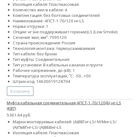
Изоляция кабеля: Пластмассовая
Количество жил в кабеле: 4
Комплектация: без болтовых соединителей
Наименование: 4ПСТ-1-70/120 нг-LS
Норма отгрузки: 1
Опции:
нг (не поддерживает горение)
LS (Low Smoke)
Сечение жил, мм²:
70
95
120
Страна происхождения: Россия
Технология монтажа: термоусаживаемая
Тип кабеля: без брони
Тип муфты: Соединительная
Тип установки: В кабельных каналах и грунте
Рабочее напряжение, до (кВ): 1
Температура эксплуатации, ˚С: -50...+50
Штрих-код: 14630019128704
В корзину
Муфта кабельная соединительная 4ПСТ-1-70/120(Б) нг-LS
(КВТ)
5361.64 руб.
Марки монтируемых кабелей: (А)ВВГнг-LS/ NYMнг-LS/
(А)ПвВГнг-LS/ (А)ВБВнг-LS
Изоляция кабеля: Пластмассовая