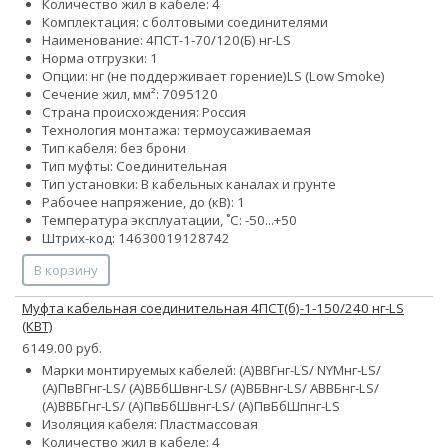
Количество жил в кабеле: 4
Комплектация: с болтовыми соединителями
Наименование: 4ПСТ-1-70/120(Б) нг-LS
Норма отгрузки: 1
Опции:
нг (не поддерживает горение)
LS (Low Smoke)
Сечение жил, мм²:
70
95
120
Страна происхождения: Россия
Технология монтажа: термоусаживаемая
Тип кабеля: без брони
Тип муфты: Соединительная
Тип установки: В кабельных каналах и грунте
Рабочее напряжение, до (кВ): 1
Температура эксплуатации, ˚С: -50...+50
Штрих-код: 14630019128742
В корзину
Муфта кабельная соединительная 4ПСТ(б)-1-150/240 нг-LS
(КВТ)
6149.00 руб.
Марки монтируемых кабелей: (А)ВВГнг-LS/ NYMнг-LS/
(А)ПвВГнг-LS/ (А)ВБбШвнг-LS/ (А)ВБВнг-LS/ АВВБнг-LS/
(А)ВВБГнг-LS/ (А)ПвБбШвнг-LS/ (А)ПвБбШпнг-LS
Изоляция кабеля: Пластмассовая
Количество жил в кабеле: 4