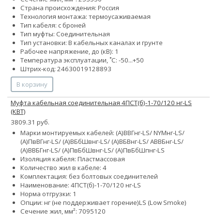
Страна происхождения: Россия
Технология монтажа: термоусаживаемая
Тип кабеля: с броней
Тип муфты: Соединительная
Тип установки: В кабельных каналах и грунте
Рабочее напряжение, до (кВ): 1
Температура эксплуатации, ˚С: -50...+50
Штрих-код: 24630019128893
В корзину
Муфта кабельная соединительная 4ПСТ(б)-1-70/120 нг-LS
(КВТ)
3809.31 руб.
Марки монтируемых кабелей: (А)ВВГнг-LS/ NYMнг-LS/
(А)ПвВГнг-LS/ (А)ВБбШвнг-LS/ (А)ВБВнг-LS/ АВВБнг-LS/
(А)ВВБГнг-LS/ (А)ПвБбШвнг-LS/ (А)ПвБбШпнг-LS
Изоляция кабеля: Пластмассовая
Количество жил в кабеле: 4
Комплектация: без болтовых соединителей
Наименование: 4ПСТ(б)-1-70/120 нг-LS
Норма отгрузки: 1
Опции:
нг (не поддерживает горение)
LS (Low Smoke)
Сечение жил, мм²:
70
95
120