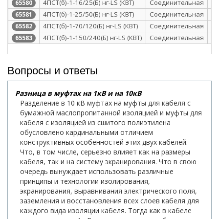
4ПСТ(б)-1-16/25(Б) нг-LS (КВТ)
Соединительная
те
65580
4ПСТ(б)-1-25/50(Б) нг-LS (КВТ)
Соединительная
те
65581
4ПСТ(б)-1-70/120(Б) нг-LS (КВТ)
Соединительная
те
65582
4ПСТ(б)-1-150/240(Б) нг-LS (КВТ)
Соединительная
те
65583
Вопросы и ответы
Разница в муфтах на 1кВ и на 10кВ
Разделение в 10 кВ муфтах на муфты для кабеля с
бумажной маслопропитанной изоляцией и муфты для
кабеля с изоляцией из сшитого полиэтилена
обусловлено кардинальными отличием
конструктивных особенностей этих двух кабелей.
Что, в том числе, серьезно влияет как на размеры
кабеля, так и на систему экранирования. Что в свою
очередь вынуждает использовать различные
принципы и технологии изолирования,
экранирования, выравнивания электрического поля,
заземления и восстановления всех слоев кабеля для
каждого вида изоляции кабеля. Тогда как в кабеле