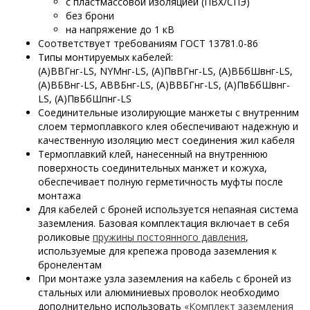
с пластмассовой изоляцией (ПВХ/СПЭ)
без брони
на напряжение до 1 кВ
Соответствует требованиям ГОСТ 13781.0-86
Типы монтируемых кабелей:
(А)ВВГнг-LS, NYMнг-LS, (А)ПвВГнг-LS, (А)ВБбШвнг-LS,
(А)ВБВнг-LS, АВВБнг-LS, (А)ВВБГнг-LS, (А)ПвБбШвнг-
LS, (А)ПвБбШпнг-LS
Соединительные изолирующие манжеты с внутренним
слоем термоплавкого клея обеспечивают надежную и
качественную изоляцию мест соединения жил кабеля
Термоплавкий клей, нанесенный на внутреннюю
поверхность соединительных манжет и кожуха,
обеспечивает полную герметичность муфты после
монтажа
Для кабелей с броней используется непаяная система
заземления. Базовая комплектация включает в себя
роликовые
пружины постоянного давления
,
используемые для крепежа провода заземления к
бронелентам
При монтаже узла заземления на кабель с броней из
стальных или алюминиевых проволок необходимо
дополнительно использовать
«Комплект заземления