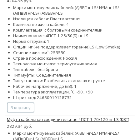
4204.96 руб.
Марки монтируемых кабелей: (А)ВВГнг-LS/ NYMнг-LS/
(А)ПвВГнг-LS/ (А)ВБВнг-LS
Изоляция кабеля: Пластмассовая
Количество жил в кабеле: 4
Комплектация: с болтовыми соединителями
Наименование: 4ПСТ-1-25/50(Б) нг-LS
Норма отгрузки: 1
Опции:
нг (не поддерживает горение)
LS (Low Smoke)
Сечение жил, мм²:
25
35
50
Страна происхождения: Россия
Технология монтажа: термоусаживаемая
Тип кабеля: без брони
Тип муфты: Соединительная
Тип установки: В кабельных каналах и грунте
Рабочее напряжение, до (кВ): 1
Температура эксплуатации, ˚С: -50...+50
Штрих-код: 24630019128732
В корзину
Муфта кабельная соединительная 4ПСТ-1-70/120 нг-LS (КВТ)
2829.34 руб.
Марки монтируемых кабелей: (А)ВВГнг-LS/ NYMнг-LS/
(А)ПвВГнг-LS/ (А)ВБВнг-LS