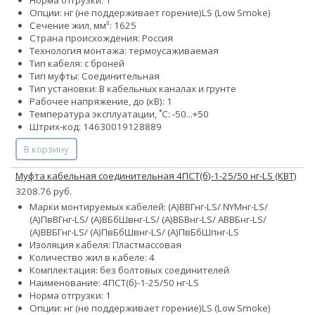
Опции:
нг (не поддерживает горение)
LS (Low Smoke)
Сечение жил, мм²:
16
25
Страна происхождения: Россия
Технология монтажа: термоусаживаемая
Тип кабеля: с броней
Тип муфты: Соединительная
Тип установки: В кабельных каналах и грунте
Рабочее напряжение, до (кВ): 1
Температура эксплуатации, ˚С: -50...+50
Штрих-код: 14630019128889
В корзину
Муфта кабельная соединительная 4ПСТ(б)-1-25/50 нг-LS (КВТ)
3208.76 руб.
Марки монтируемых кабелей: (А)ВВГнг-LS/ NYMнг-LS/
(А)ПвВГнг-LS/ (А)ВБбШвнг-LS/ (А)ВБВнг-LS/ АВВБнг-LS/
(А)ВВБГнг-LS/ (А)ПвБбШвнг-LS/ (А)ПвБбШпнг-LS
Изоляция кабеля: Пластмассовая
Количество жил в кабеле: 4
Комплектация: без болтовых соединителей
Наименование: 4ПСТ(б)-1-25/50 нг-LS
Норма отгрузки: 1
Опции:
нг (не поддерживает горение)
LS (Low Smoke)