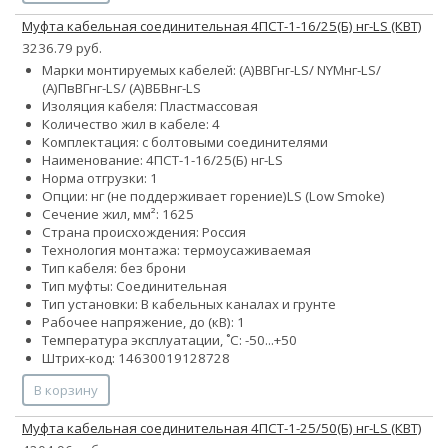
Муфта кабельная соединительная 4ПСТ-1-16/25(Б) нг-LS (КВТ)
3236.79 руб.
Марки монтируемых кабелей: (А)ВВГнг-LS/ NYMнг-LS/
(А)ПвВГнг-LS/ (А)ВБВнг-LS
Изоляция кабеля: Пластмассовая
Количество жил в кабеле: 4
Комплектация: с болтовыми соединителями
Наименование: 4ПСТ-1-16/25(Б) нг-LS
Норма отгрузки: 1
Опции:
нг (не поддерживает горение)
LS (Low Smoke)
Сечение жил, мм²:
16
25
Страна происхождения: Россия
Технология монтажа: термоусаживаемая
Тип кабеля: без брони
Тип муфты: Соединительная
Тип установки: В кабельных каналах и грунте
Рабочее напряжение, до (кВ): 1
Температура эксплуатации, ˚С: -50...+50
Штрих-код: 14630019128728
В корзину
Муфта кабельная соединительная 4ПСТ-1-25/50(Б) нг-LS (КВТ)