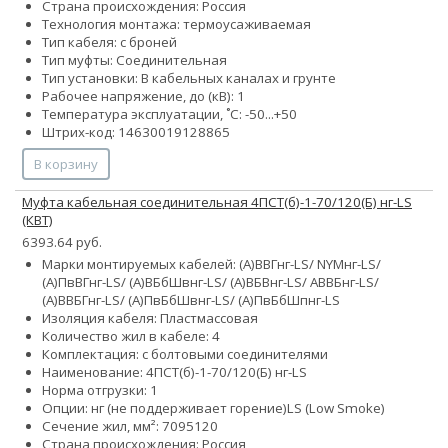
Страна происхождения: Россия
Технология монтажа: термоусаживаемая
Тип кабеля: с броней
Тип муфты: Соединительная
Тип установки: В кабельных каналах и грунте
Рабочее напряжение, до (кВ): 1
Температура эксплуатации, ˚С: -50...+50
Штрих-код: 14630019128865
В корзину
Муфта кабельная соединительная 4ПСТ(б)-1-70/120(Б) нг-LS
(КВТ)
6393.64 руб.
Марки монтируемых кабелей: (А)ВВГнг-LS/ NYMнг-LS/
(А)ПвВГнг-LS/ (А)ВБбШвнг-LS/ (А)ВБВнг-LS/ АВВБнг-LS/
(А)ВВБГнг-LS/ (А)ПвБбШвнг-LS/ (А)ПвБбШпнг-LS
Изоляция кабеля: Пластмассовая
Количество жил в кабеле: 4
Комплектация: с болтовыми соединителями
Наименование: 4ПСТ(б)-1-70/120(Б) нг-LS
Норма отгрузки: 1
Опции:
нг (не поддерживает горение)
LS (Low Smoke)
Сечение жил, мм²:
70
95
120
Страна происхождения: Россия