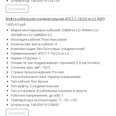
Штрих-код: 14630019128759
В корзину
Муфта кабельная соединительная 4ПСТ-1-16/25 нг-LS (КВТ)
1495.65 руб.
Марки монтируемых кабелей: (А)ВВГнг-LS/ NYMнг-LS/
(А)ПвВГнг-LS/ (А)ВБВнг-LS
Изоляция кабеля: Пластмассовая
Количество жил в кабеле: 4
Комплектация: без болтовых соединителей
Наименование: 4ПСТ-1-16/25 нг-LS
Норма отгрузки: 1
Опции:
нг (не поддерживает горение)
LS (Low Smoke)
Сечение жил, мм²:
16
25
Страна происхождения: Россия
Технология монтажа: термоусаживаемая
Тип кабеля: без брони
Тип муфты: Соединительная
Тип установки: В кабельных каналах и грунте
Рабочее напряжение, до (кВ): 1
Температура эксплуатации, ˚С: -50...+50
Штрих-код: 14630019128681
В корзину