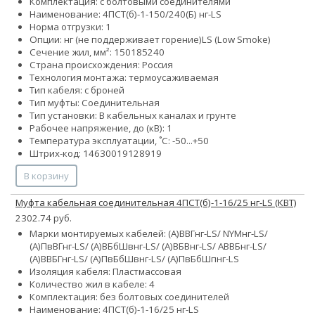
Комплектация: с болтовыми соединителями
Наименование: 4ПСТ(б)-1-150/240(Б) нг-LS
Норма отгрузки: 1
Опции:
нг (не поддерживает горение)
LS (Low Smoke)
Сечение жил, мм²:
150
185
240
Страна происхождения: Россия
Технология монтажа: термоусаживаемая
Тип кабеля: с броней
Тип муфты: Соединительная
Тип установки: В кабельных каналах и грунте
Рабочее напряжение, до (кВ): 1
Температура эксплуатации, ˚С: -50...+50
Штрих-код: 14630019128919
В корзину
Муфта кабельная соединительная 4ПСТ(б)-1-16/25 нг-LS (КВТ)
2302.74 руб.
Марки монтируемых кабелей: (А)ВВГнг-LS/ NYMнг-LS/
(А)ПвВГнг-LS/ (А)ВБбШвнг-LS/ (А)ВБВнг-LS/ АВВБнг-LS/
(А)ВВБГнг-LS/ (А)ПвБбШвнг-LS/ (А)ПвБбШпнг-LS
Изоляция кабеля: Пластмассовая
Количество жил в кабеле: 4
Комплектация: без болтовых соединителей
Наименование: 4ПСТ(б)-1-16/25 нг-LS