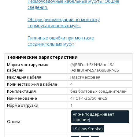
Термоусадочные кабельные муфты. Общие
сведения.
Общие рекомендации по монтажу
термоусаживаемых муфт
Типичные ошибки при монтаже
соединительных муфт
Технические характеристики
Марки монтируемых
(А)ВВГнг-LS/ NYMнг-LS/
кабелей
(А)ПвВГнг-LS/ (А)ВБВнг-LS
Изоляция кабеля
Пластмассовая
Количество жил в кабеле
4
Комплектация
без болтовых соединителей
Наименование
4ПСТ-1-25/50 нг-LS
Норма отгрузки
1
нг (не поддерживает
горение)
Опции
LS (Low Smoke)