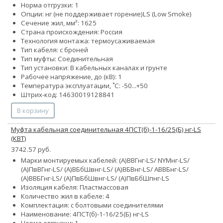
Норма отгрузки: 1
Опции:
нг (не поддерживает горение)
LS (Low Smoke)
Сечение жил, мм²:
16
25
Страна происхождения: Россия
Технология монтажа: термоусаживаемая
Тип кабеля: с броней
Тип муфты: Соединительная
Тип установки: В кабельных каналах и грунте
Рабочее напряжение, до (кВ): 1
Температура эксплуатации, ˚С: -50...+50
Штрих-код: 14630019128841
В корзину
Муфта кабельная соединительная 4ПСТ(б)-1-16/25(Б) нг-LS
(КВТ)
3742.57 руб.
Марки монтируемых кабелей: (А)ВВГнг-LS/ NYMнг-LS/
(А)ПвВГнг-LS/ (А)ВБбШвнг-LS/ (А)ВБВнг-LS/ АВВБнг-LS/
(А)ВВБГнг-LS/ (А)ПвБбШвнг-LS/ (А)ПвБбШпнг-LS
Изоляция кабеля: Пластмассовая
Количество жил в кабеле: 4
Комплектация: с болтовыми соединителями
Наименование: 4ПСТ(б)-1-16/25(Б) нг-LS
Норма отгрузки: 1