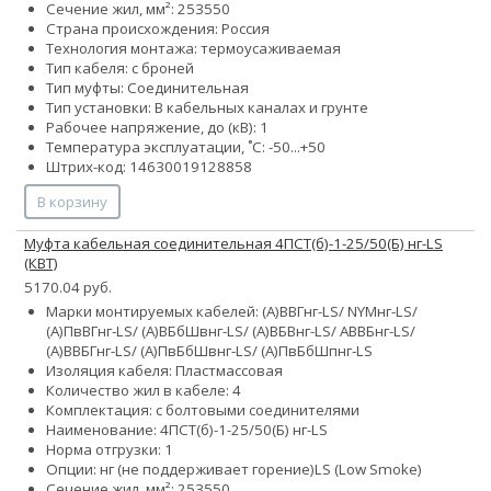
Сечение жил, мм²:
25
35
50
Страна происхождения: Россия
Технология монтажа: термоусаживаемая
Тип кабеля: с броней
Тип муфты: Соединительная
Тип установки: В кабельных каналах и грунте
Рабочее напряжение, до (кВ): 1
Температура эксплуатации, ˚С: -50...+50
Штрих-код: 14630019128858
В корзину
Муфта кабельная соединительная 4ПСТ(б)-1-25/50(Б) нг-LS
(КВТ)
5170.04 руб.
Марки монтируемых кабелей: (А)ВВГнг-LS/ NYMнг-LS/
(А)ПвВГнг-LS/ (А)ВБбШвнг-LS/ (А)ВБВнг-LS/ АВВБнг-LS/
(А)ВВБГнг-LS/ (А)ПвБбШвнг-LS/ (А)ПвБбШпнг-LS
Изоляция кабеля: Пластмассовая
Количество жил в кабеле: 4
Комплектация: с болтовыми соединителями
Наименование: 4ПСТ(б)-1-25/50(Б) нг-LS
Норма отгрузки: 1
Опции:
нг (не поддерживает горение)
LS (Low Smoke)
Сечение жил, мм²:
25
35
50