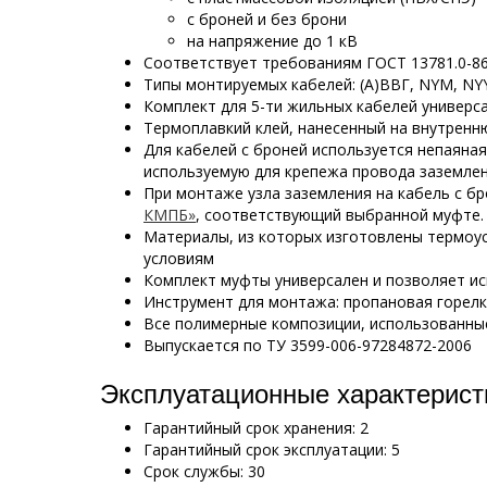
с броней и без брони
на напряжение до 1 кВ
Соответствует требованиям ГОСТ 13781.0-8
Типы монтируемых кабелей: (А)ВВГ, NYM,
NY
Комплект для 5-ти жильных кабелей универс
Термоплавкий клей, нанесенный на внутрен
Для кабелей с броней используется непаяна
используемую для крепежа провода заземле
При монтаже узла заземления на кабель с 
КМПБ»
, соответствующий выбранной муфте.
Материалы, из которых изготовлены термоу
условиям
Комплект муфты универсален и позволяет и
Инструмент для монтажа: пропановая горел
Все полимерные композиции, использованные
Выпускается по ТУ 3599-006-97284872-2006
Эксплуатационные характеристи
Гарантийный срок хранения: 2
Гарантийный срок эксплуатации: 5
Срок службы: 30