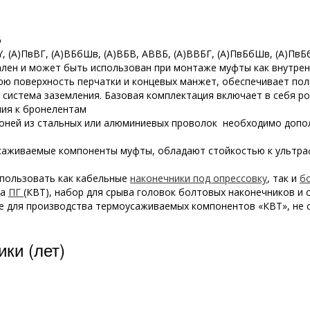
6
Y,
(А)ПвВГ, (А)ВБбШв, (А)ВБВ, АВВБ, (А)ВВБГ, (А)ПвБбШв, (А)Пв
ален и может быть использован при монтаже муфты как внутрен
нюю поверхность перчатки и концевых манжет, обеспечивает по
я система заземления. Базовая комплектация включает в себя 
ния к бронелентам
броней из стальных или алюминиевых проволок необходимо доп
саживаемые компоненты муфты, обладают стойкостью к ультра
спользовать как кабельные
наконечники под опрессовку
, так и
б
ка
ПГ
(КВТ), набор для срыва головок болтовых наконечников и
 для производства термоусаживаемых компонентов «КВТ», не с
ки (лет)