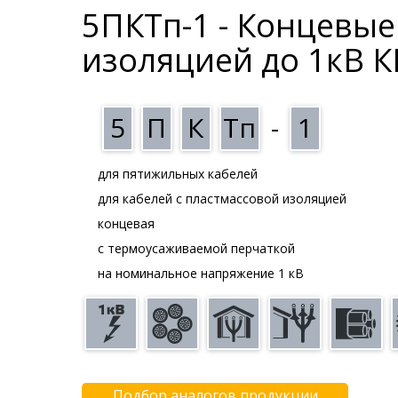
5ПКТп-1 - Концевые
изоляцией до 1кВ К
5
П
К
Тп
-
1
для пятижильных кабелей
для кабелей с пластмассовой изоляцией
концевая
с термоусаживаемой перчаткой
на номинальное напряжение 1 кВ
Подбор аналогов продукции