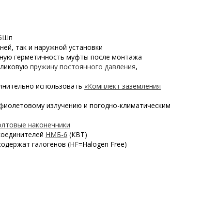
БбШп
ней, так и наружной установки
лную герметичность муфты после монтажа
роликовую
пружину постоянного давления
,
олнительно использовать
«Комплект заземления
фиолетовому излучению и погодно-климатическим
олтовые наконечники
 соединителей
НМБ-6
(КВТ)
одержат галогенов (HF=Halogen Free)