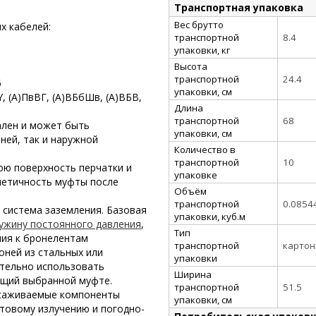
Транспортная упаковка
Вес брутто
х кабелей:
транспортной
8.4
упаковки, кг
Высота
транспортной
24.4
6
упаковки, см
Y,
(А)ПвВГ, (А)ВБбШв, (А)ВБВ,
Длина
транспортной
68
ален и может быть
упаковки, см
ней, так и наружной
Количество в
транспортной
10
юю поверхность перчатки и
упаковке
метичность муфты после
Объём
транспортной
0.0854
 система заземления. Базовая
упаковки, куб.м
ужину постоянного давления
,
Тип
ния к бронелентам
транспортной
картон
оней из стальных или
упаковки
тельно использовать
Ширина
ющий выбранной муфте.
транспортной
51.5
усаживаемые компоненты
упаковки, см
товому излучению и погодно-