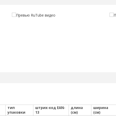
тип
штрих-код EAN-
длина
ширина
упаковки
13
(см)
(см)