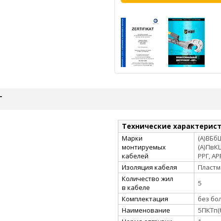
Т
Технические характерис
Марки
(А)ВБбШ
монтируемых
(А)ПвКШ
кабелей
РРГ, АР
Изоляция кабеля
Пластм
Количество жил
5
в кабеле
Комплектация
без бо
Наименование
5ПКТп(