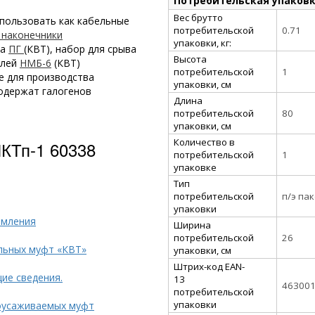
Потребительская упаков
Вес брутто
пользовать как кабельные
потребительской
0.71
 наконечники
упаковки, кг:
ка
ПГ
(КВТ), набор для срыва
Высота
елей
НМБ-6
(КВТ)
потребительской
1
е для производства
упаковки, см
одержат галогенов
Длина
потребительской
80
упаковки, см
Количество в
КТп-1 60338
потребительской
1
упаковке
Тип
потребительской
п/э па
упаковки
емления
Ширина
потребительской
26
льных муфт «КВТ»
упаковки, см
Штрих-код EAN-
ие сведения.
13
46300
потребительской
упаковки
оусаживаемых муфт