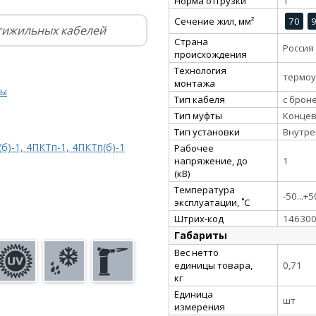
Норма отгрузки
1
Сечение жил, мм²
70
тижильных кабелей
Страна
Россия
происхождения
Технология
термо
монтажа
ты
Тип кабеля
с брон
Тип муфты
Конце
Тип установки
Внутре
)-1, 4ПКТп-1, 4ПКТп(б)-1
Рабочее
напряжение, до
1
(кВ)
Температура
-50...+5
эксплуатации, ˚С
Штрих-код
14630
Габариты
Вес нетто
единицы товара,
0,71
кг
Единица
шт
измерения