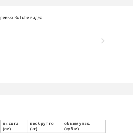
высота
вес брутто
объем упак.
(см)
(кг)
(куб.м)