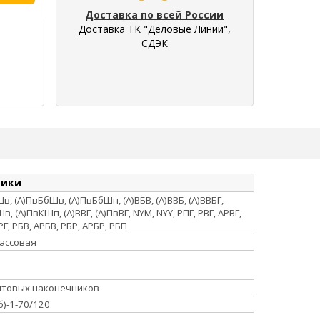
Доставка по всей России
Доставка ТК "Деловые Линии",
СДЭК
тики
в, (А)ПвБбШв, (А)ПвБбШп, (А)ВБВ, (А)ВВБ, (А)ВВБГ,
в, (А)ПвКШп, (А)ВВГ, (А)ПвВГ, NYM, NYY, РПГ, РВГ, АРВГ,
РГ, РБВ, АРБВ, РБР, АРБР, РБП
ассовая
лтовых наконечников
б)-1-70/120