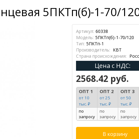
нцевая 5ПКТп(б)-1-70/120
Артикул:
60338
Модель:
5ПКТп(б)-1-70/120
Тип:
5ПКТп-1
Производитель:
КВТ
Страна происхождения:
Росс
Цена с НДС:
2568.42 руб.
ОПТ 1
ОПТ 2
ОПТ 3
от 10
от 25
от 50
тыс. ₽
тыс. ₽
тыс. ₽
по
по
по
запросу
запросу
запросу