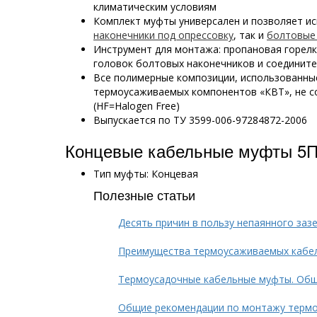
климатическим условиям
Комплект муфты универсален и позволяет ис
наконечники под опрессовку
, так и
болтовые
Инструмент для монтажа: пропановая горел
головок болтовых наконечников и соединит
Все полимерные композиции, использованны
термоусаживаемых компонентов «КВТ», не с
(HF=Halogen Free)
Выпускается по ТУ 3599-006-97284872-2006
Концевые кабельные муфты 5П
Тип муфты: Концевая
Полезные статьи
Десять причин в пользу непаянного заз
Преимущества термоусаживаемых кабе
Термоусадочные кабельные муфты. Общ
Общие рекомендации по монтажу терм