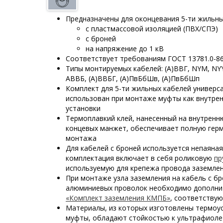
Предназначены для оконцевания 5-ти жильны
с пластмассовой изоляцией (ПВХ/СПЭ)
с броней
на напряжение до 1 кВ
Соответствует требованиям ГОСТ 13781.0-8
Типы монтируемых кабелей: (А)ВВГ, NYM,
NY
АВВБ, (А)ВВБГ, (А)ПвБбШв, (А)ПвБбШп
Комплект для 5-ти жильных кабелей универс
использован при монтаже муфты как внутрен
установки
Термоплавкий клей, нанесенный на внутренн
концевых манжет, обеспечивает полную гер
монтажа
Для кабелей с броней используется непаяная
комплектация включает в себя роликовую
пр
используемую для крепежа провода заземле
При монтаже узла заземления на кабель с бр
алюминиевых проволок необходимо дополни
«Комплект заземления КМПБ»
, соответству
Материалы, из которых изготовлены термо
муфты, обладают стойкостью к ультрафиоле