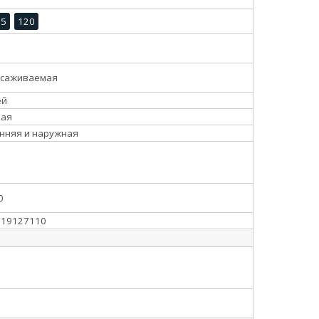
95
120
усаживаемая
ей
вая
нняя и наружная
0
019127110