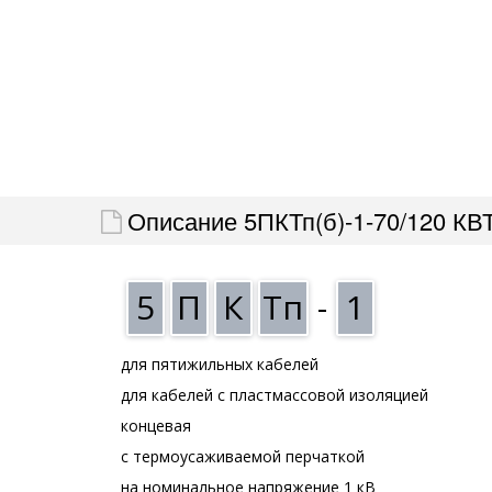
Описание 5ПКТп(б)-1-70/120 КВ
5
П
К
Тп
-
1
для пятижильных кабелей
для кабелей с пластмассовой изоляцией
концевая
с термоусаживаемой перчаткой
на номинальное напряжение 1 кВ