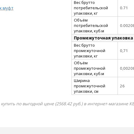
Вес брутто
потребительской
0.71
х муфт
упаковки, кг
Объём
потребительской
0.0020
упаковки, куб.м
Промежуточная упаковка
Вес брутто
промежуточной
0,71
упаковки, кг
Объём
промежуточной
0,0020
упаковки, куб.м
Ширина
промежуточной
26
упаковки, см
 купить по выгодной цене (2568.42 руб.) в интернет-магазине К