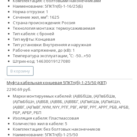
Комплектация: с болтовыми наконечниками
Наименование: 5ПКТп(б)-1-16/25(Б)
Норма отгрузки: 1
Сечение жил, мм²:
16
25
Страна происхождения: Россия
Технология монтажа: термоусаживаемая
Тип кабеля: с броней
Тип муфты: Концевая
Тип установки: Внутренняя и наружная
Рабочее напряжение, до (кВ): 1
Температура эксплуатации, ˚С: -50...+50
Штрих-код: 14630019127080
В корзину
Муфта кабельная концевая 5ПКТп(б)-1-25/50 (КВТ)
2290.69 руб.
Марки монтируемых кабелей: (А)ВБбШв, (А)ПвБбШв,
(А)ПвБбШп, (А)ВБВ, (А)ВВБ, (А)ВВБГ, (А)ПвКШв, (А)ПвКШп,
(А)ВВГ, (А)ПвВГ, NYM, NYY, РПГ, РВГ, АРВГ, РРГ, АРРГ, РБВ, АРБВ,
РБР, АРБР, РБП
Изоляция кабеля: Пластмассовая
Количество жил в кабеле: 5
Комплектация: без болтовых наконечников
Наименование: 5ПКТп(б)-1-25/50