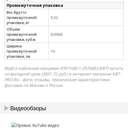
Промежуточная упаковка
Вес брутто
промежуточной
0,52
упаковки, кг
Объём
промежуточной
0,0066
упаковки, куб.м
Ширина
промежуточной
10
упаковки, см
Муфта кабельная концевая 5ПКТп(б)-1-25/50(Б) (КВТ) купить
по выгодной цене (3821.72 руб.) в интернет-магазине КВТ-
PRO.RU - фото, отзывы, технические характеристики.
Доставка по Москве и России
Видеообзоры