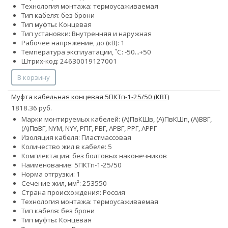
Технология монтажа: термоусаживаемая
Тип кабеля: без брони
Тип муфты: Концевая
Тип установки: Внутренняя и наружная
Рабочее напряжение, до (кВ): 1
Температура эксплуатации, ˚С: -50...+50
Штрих-код: 24630019127001
В корзину
Муфта кабельная концевая 5ПКТп-1-25/50 (КВТ)
1818.36 руб.
Марки монтируемых кабелей: (А)ПвКШв, (А)ПвКШп, (А)ВВГ,
(А)ПвВГ, NYM, NYY, РПГ, РВГ, АРВГ, РРГ, АРРГ
Изоляция кабеля: Пластмассовая
Количество жил в кабеле: 5
Комплектация: без болтовых наконечников
Наименование: 5ПКТп-1-25/50
Норма отгрузки: 1
Сечение жил, мм²:
25
35
50
Страна происхождения: Россия
Технология монтажа: термоусаживаемая
Тип кабеля: без брони
Тип муфты: Концевая