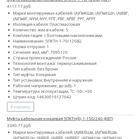
4117.17 руб.
Марки монтируемых кабелей: (А)ПвКШв, (А)ПвКШп, (А)ВВГ,
(А)ПвВГ, NYM, NYY, РПГ, РВГ, АРВГ, РРГ, АРРГ
Изоляция кабеля: Пластмассовая
Количество жил в кабеле: 5
Комплектация: с болтовыми наконечниками
Наименование: 5ПКТп-1-70/120(Б)
Норма отгрузки: 1
Сечение жил, мм²:
70
95
120
Страна происхождения: Россия
Технология монтажа: термоусаживаемая
Тип кабеля: без брони
Тип муфты: Концевая
Тип установки: Внутренняя и наружная
Рабочее напряжение, до (кВ): 1
Температура эксплуатации, ˚С: -50...+50
Штрих-код: 14630019127042
В корзину
Муфта кабельная концевая 5ПКТп(б)-1-150/240 (КВТ)
3340.77 руб.
Марки монтируемых кабелей: (А)ВБбШв, (А)ПвБбШв,
(А)ПвБбШп, (А)ВБВ, (А)ВВБ, (А)ВВБГ, (А)ПвКШв, (А)ПвКШп,