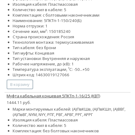
Изоляция кабеля: Пластмассовая
Количество жил в кабеле: 5
Комплектация: с болтовыми наконечниками
Наименование: 5ПКТп-1-150/240(Б)
Норма отгрузки: 1
Сечение жил, мм²:
150
185
240
Страна происхождения: Россия
Технология монтажа: термоусаживаемая
Тип кабеля: без брони
Тип муфты: Концевая
Тип установки: Внутренняя и наружная
Рабочее напряжение, до (кВ): 1
Температура эксплуатации, ˚С: -50...+50
Штрих-код: 14630019127066
В корзину
Муфта кабельная концевая 5ПКТп-1-16/25 (КВТ)
1444.11 руб.
Марки монтируемых кабелей: (А)ПвКШв, (А)ПвКШп, (А)ВВГ,
(А)ПвВГ, NYM, NYY, РПГ, РВГ, АРВГ, РРГ, АРРГ
Изоляция кабеля: Пластмассовая
Количество жил в кабеле: 5
Комплектация: без болтовых наконечников