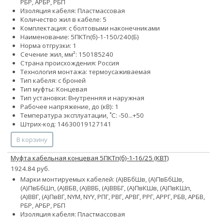
РБР, АРБР, РБП
Изоляция кабеля: Пластмассовая
Количество жил в кабеле: 5
Комплектация: с болтовыми наконечниками
Наименование: 5ПКТп(б)-1-150/240(Б)
Норма отгрузки: 1
Сечение жил, мм²:
150
185
240
Страна происхождения: Россия
Технология монтажа: термоусаживаемая
Тип кабеля: с броней
Тип муфты: Концевая
Тип установки: Внутренняя и наружная
Рабочее напряжение, до (кВ): 1
Температура эксплуатации, ˚С: -50...+50
Штрих-код: 14630019127141
В корзину
Муфта кабельная концевая 5ПКТп(б)-1-16/25 (КВТ)
1924.84 руб.
Марки монтируемых кабелей: (А)ВБбШв, (А)ПвБбШв,
(А)ПвБбШп, (А)ВБВ, (А)ВВБ, (А)ВВБГ, (А)ПвКШв, (А)ПвКШп,
(А)ВВГ, (А)ПвВГ, NYM, NYY, РПГ, РВГ, АРВГ, РРГ, АРРГ, РБВ, АРБВ,
РБР, АРБР, РБП
Изоляция кабеля: Пластмассовая