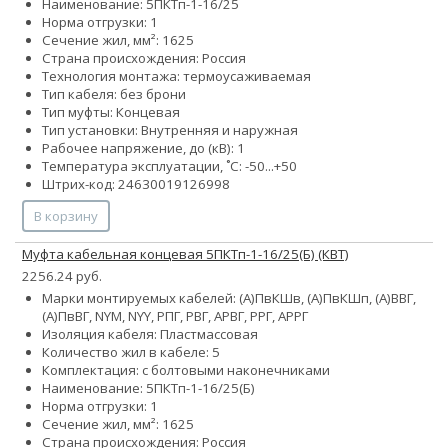
Наименование: 5ПКТп-1-16/25
Норма отгрузки: 1
Сечение жил, мм²:
16
25
Страна происхождения: Россия
Технология монтажа: термоусаживаемая
Тип кабеля: без брони
Тип муфты: Концевая
Тип установки: Внутренняя и наружная
Рабочее напряжение, до (кВ): 1
Температура эксплуатации, ˚С: -50...+50
Штрих-код: 24630019126998
В корзину
Муфта кабельная концевая 5ПКТп-1-16/25(Б) (КВТ)
2256.24 руб.
Марки монтируемых кабелей: (А)ПвКШв, (А)ПвКШп, (А)ВВГ,
(А)ПвВГ, NYM, NYY, РПГ, РВГ, АРВГ, РРГ, АРРГ
Изоляция кабеля: Пластмассовая
Количество жил в кабеле: 5
Комплектация: с болтовыми наконечниками
Наименование: 5ПКТп-1-16/25(Б)
Норма отгрузки: 1
Сечение жил, мм²:
16
25
Страна происхождения: Россия