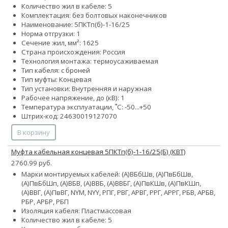
Количество жил в кабеле: 5
Комплектация: без болтовых наконечников
Наименование: 5ПКТп(б)-1-16/25
Норма отгрузки: 1
Сечение жил, мм²:
16
25
Страна происхождения: Россия
Технология монтажа: термоусаживаемая
Тип кабеля: с броней
Тип муфты: Концевая
Тип установки: Внутренняя и наружная
Рабочее напряжение, до (кВ): 1
Температура эксплуатации, ˚С: -50...+50
Штрих-код: 24630019127070
В корзину
Муфта кабельная концевая 5ПКТп(б)-1-16/25(Б) (КВТ)
2760.99 руб.
Марки монтируемых кабелей: (А)ВБбШв, (А)ПвБбШв,
(А)ПвБбШп, (А)ВБВ, (А)ВВБ, (А)ВВБГ, (А)ПвКШв, (А)ПвКШп,
(А)ВВГ, (А)ПвВГ, NYM, NYY, РПГ, РВГ, АРВГ, РРГ, АРРГ, РБВ, АРБВ,
РБР, АРБР, РБП
Изоляция кабеля: Пластмассовая
Количество жил в кабеле: 5