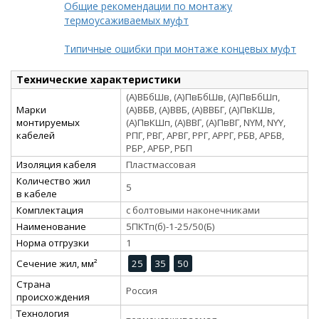
Общие рекомендации по монтажу
термоусаживаемых муфт
Типичные ошибки при монтаже концевых муфт
Технические характеристики
(А)ВБбШв, (А)ПвБбШв, (А)ПвБбШп,
Марки
(А)ВБВ, (А)ВВБ, (А)ВВБГ, (А)ПвКШв,
монтируемых
(А)ПвКШп, (А)ВВГ, (А)ПвВГ, NYM, NYY,
кабелей
РПГ, РВГ, АРВГ, РРГ, АРРГ, РБВ, АРБВ,
РБР, АРБР, РБП
Изоляция кабеля
Пластмассовая
Количество жил
5
в кабеле
Комплектация
с болтовыми наконечниками
Наименование
5ПКТп(б)-1-25/50(Б)
Норма отгрузки
1
Сечение жил, мм²
25
35
50
Страна
Россия
происхождения
Технология