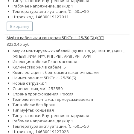
Тип установки: Внутренняя и наружная
Рабочее напряжение, до (кВ): 1
Температура эксплуатации, ˚С: -50...+50
Штрих-код: 14630019127011
В корзину
Муфта кабельная концевая 5ПКТп-1-25/50(Б) (КВТ)
3220.45 руб.
Марки монтируемых кабелей: (А)ПвКШв, (А)ПвКШп, (А)ВВГ,
(А)ПвВГ, NYM, NYY, РПГ, РВГ, АРВГ, РРГ, АРРГ
Изоляция кабеля: Пластмассовая
Количество жил в кабеле: 5
Комплектация: с болтовыми наконечниками
Наименование: 5ПКТп-1-25/50(Б)
Норма отгрузки: 1
Сечение жил, мм²:
25
35
50
Страна происхождения: Россия
Технология монтажа: термоусаживаемая
Тип кабеля: без брони
Тип муфты: Концевая
Тип установки: Внутренняя и наружная
Рабочее напряжение, до (кВ): 1
Температура эксплуатации, ˚С: -50...+50
Штрих-код: 14630019127028