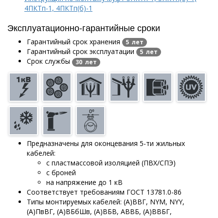
4ПКТп-1, 4ПКТп(б)-1
Эксплуатационно-гарантийные сроки
Гарантийный срок хранения
5 лет
Гарантийный срок эксплуатации
5 лет
Срок службы
30 лет
Предназначены для оконцевания 5-ти жильных
кабелей:
с пластмассовой изоляцией (ПВХ/СПЭ)
с броней
на напряжение до 1 кВ
Соответствует требованиям ГОСТ 13781.0-86
Типы монтируемых кабелей: (А)ВВГ, NYM,
NYY,
(А)ПвВГ, (А)ВБбШв, (А)ВБВ, АВВБ, (А)ВВБГ,