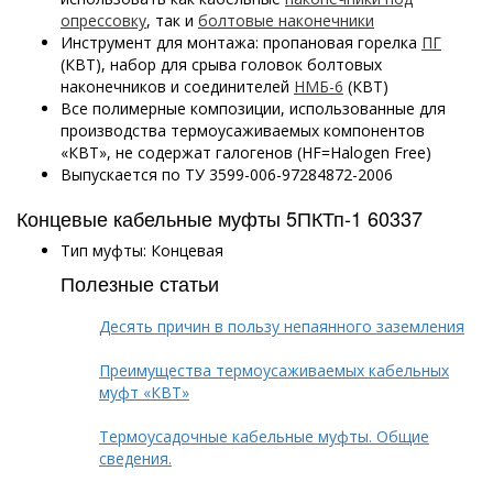
опрессовку
, так и
болтовые наконечники
Инструмент для монтажа: пропановая горелка
ПГ
(КВТ), набор для срыва головок болтовых
наконечников и соединителей
НМБ-6
(КВТ)
Все полимерные композиции, использованные для
производства термоусаживаемых компонентов
«КВТ», не содержат галогенов (HF=Halogen Free)
Выпускается по ТУ 3599-006-97284872-2006
Концевые кабельные муфты 5ПКТп-1 60337
Тип муфты: Концевая
Полезные статьи
Десять причин в пользу непаянного заземления
Преимущества термоусаживаемых кабельных
муфт «КВТ»
Термоусадочные кабельные муфты. Общие
сведения.