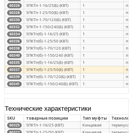
5ПКТп-1-16/25(Б) (КВТ)
1
п/э
60326
5ПКТп-1-25/50(Б) (КВТ)
1
п/э
60328
5ПКТп-1-70/120(Б) (КВТ)
1
п/э
60330
5ПКТп-1-150/240(Б) (КВТ)
1
п/э
60332
5ПКТп(б)-1-16/25 (КВТ)
1
п/э
60334
5ПКТп(б)-1-25/50 (КВТ)
1
п/э
60336
5ПКТп(б)-1-70/120 (КВТ)
1
п/э
60338
5ПКТп(б)-1-150/240 (КВТ)
1
п/э
60340
5ПКТп(б)-1-16/25(Б) (КВТ)
1
п/э
60335
5ПКТп(б)-1-25/50(Б) (КВТ)
1
п/э
60337
5ПКТп(б)-1-70/120(Б) (КВТ)
1
п/э
60339
5ПКТп(б)-1-150/240(Б) (КВТ)
1
п/э
60341
Технические характеристики
SKU
товарные позиции
Тип муфты
Технолог
5ПКТп-1-16/25 (КВТ)
Концевая
термоусаж
60325
5ПКТп-1-25/50 (КВТ)
Концевая
термоусаж
60327