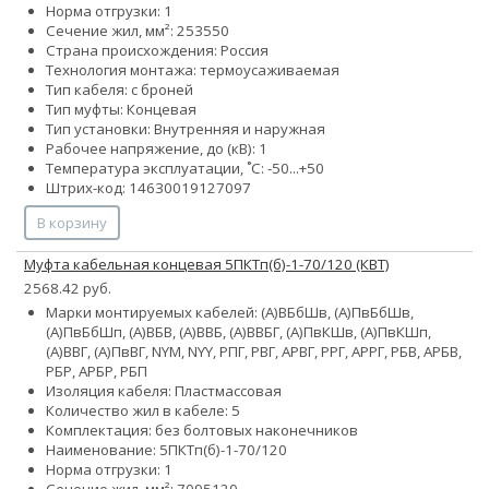
Норма отгрузки: 1
Сечение жил, мм²:
25
35
50
Страна происхождения: Россия
Технология монтажа: термоусаживаемая
Тип кабеля: с броней
Тип муфты: Концевая
Тип установки: Внутренняя и наружная
Рабочее напряжение, до (кВ): 1
Температура эксплуатации, ˚С: -50...+50
Штрих-код: 14630019127097
В корзину
Муфта кабельная концевая 5ПКТп(б)-1-70/120 (КВТ)
2568.42 руб.
Марки монтируемых кабелей: (А)ВБбШв, (А)ПвБбШв,
(А)ПвБбШп, (А)ВБВ, (А)ВВБ, (А)ВВБГ, (А)ПвКШв, (А)ПвКШп,
(А)ВВГ, (А)ПвВГ, NYM, NYY, РПГ, РВГ, АРВГ, РРГ, АРРГ, РБВ, АРБВ,
РБР, АРБР, РБП
Изоляция кабеля: Пластмассовая
Количество жил в кабеле: 5
Комплектация: без болтовых наконечников
Наименование: 5ПКТп(б)-1-70/120
Норма отгрузки: 1
Сечение жил, мм²:
70
95
120