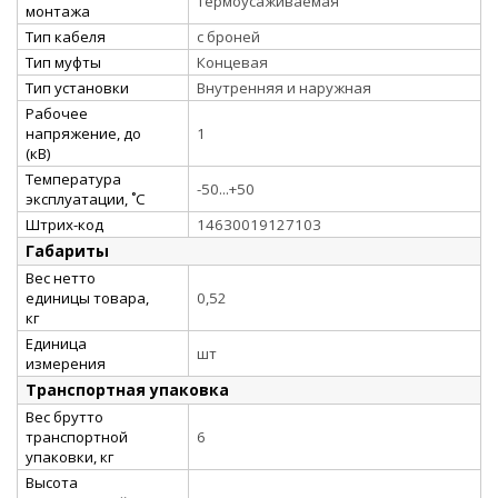
термоусаживаемая
монтажа
Тип кабеля
с броней
Тип муфты
Концевая
Тип установки
Внутренняя и наружная
Рабочее
напряжение, до
1
(кВ)
Температура
-50...+50
эксплуатации, ˚С
Штрих-код
14630019127103
Габариты
Вес нетто
единицы товара,
0,52
кг
Единица
шт
измерения
Транспортная упаковка
Вес брутто
транспортной
6
упаковки, кг
Высота