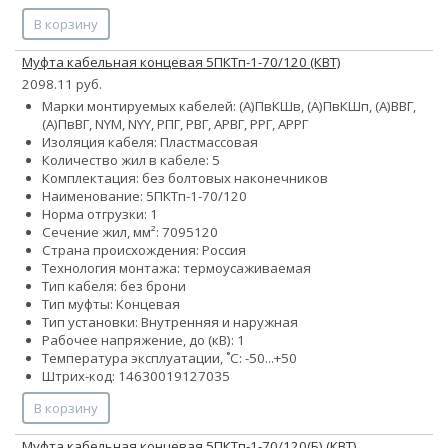
В корзину
Муфта кабельная концевая 5ПКТп-1-70/120 (КВТ)
2098.11 руб.
Марки монтируемых кабелей: (А)ПвКШв, (А)ПвКШп, (А)ВВГ,
(А)ПвВГ, NYM, NYY, РПГ, РВГ, АРВГ, РРГ, АРРГ
Изоляция кабеля: Пластмассовая
Количество жил в кабеле: 5
Комплектация: без болтовых наконечников
Наименование: 5ПКТп-1-70/120
Норма отгрузки: 1
Сечение жил, мм²:
70
95
120
Страна происхождения: Россия
Технология монтажа: термоусаживаемая
Тип кабеля: без брони
Тип муфты: Концевая
Тип установки: Внутренняя и наружная
Рабочее напряжение, до (кВ): 1
Температура эксплуатации, ˚С: -50...+50
Штрих-код: 14630019127035
В корзину
Муфта кабельная концевая 5ПКТп-1-70/120(Б) (КВТ)