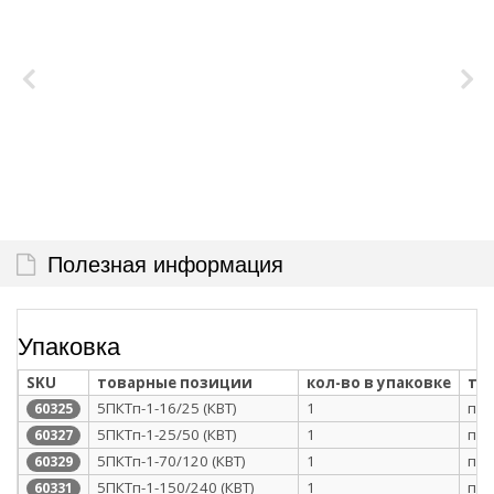
Полезная информация
Упаковка
SKU
товарные позиции
кол-во в упаковке
ти
5ПКТп-1-16/25 (КВТ)
1
п/э
60325
5ПКТп-1-25/50 (КВТ)
1
п/э
60327
5ПКТп-1-70/120 (КВТ)
1
п/э
60329
5ПКТп-1-150/240 (КВТ)
1
п/э
60331