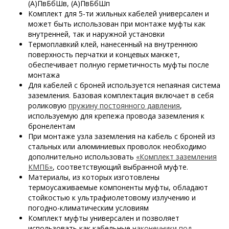
(А)ПвБбШв, (А)ПвБбШп
Комплект для 5-ти жильных кабелей универсален и
может быть использован при монтаже муфты как
внутренней, так и наружной установки
Термоплавкий клей, нанесенный на внутреннюю
поверхность перчатки и концевых манжет,
обеспечивает полную герметичность муфты после
монтажа
Для кабелей с броней используется непаяная система
заземления. Базовая комплектация включает в себя
роликовую
пружину постоянного давления
,
используемую для крепежа провода заземления к
бронелентам
При монтаже узла заземления на кабель с броней из
стальных или алюминиевых проволок необходимо
дополнительно использовать
«Комплект заземления
КМПБ»
, соответствующий выбранной муфте.
Материалы, из которых изготовлены
термоусаживаемые компоненты муфты, обладают
стойкостью к ультрафиолетовому излучению и
погодно-климатическим условиям
Комплект муфты универсален и позволяет
использовать как кабельные
наконечники под