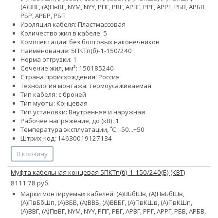
(А)ВВГ, (А)ПвВГ, NYM, NYY, РПГ, РВГ, АРВГ, РРГ, АРРГ, РБВ, АРБВ,
РБР, АРБР, РБП
Изоляция кабеля: Пластмассовая
Количество жил в кабеле: 5
Комплектация: без болтовых наконечников
Наименование: 5ПКТп(б)-1-150/240
Норма отгрузки: 1
Сечение жил, мм²:
150
185
240
Страна происхождения: Россия
Технология монтажа: термоусаживаемая
Тип кабеля: с броней
Тип муфты: Концевая
Тип установки: Внутренняя и наружная
Рабочее напряжение, до (кВ): 1
Температура эксплуатации, ˚С: -50...+50
Штрих-код: 14630019127134
В корзину
Муфта кабельная концевая 5ПКТп(б)-1-150/240(Б) (КВТ)
8111.78 руб.
Марки монтируемых кабелей: (А)ВБбШв, (А)ПвБбШв,
(А)ПвБбШп, (А)ВБВ, (А)ВВБ, (А)ВВБГ, (А)ПвКШв, (А)ПвКШп,
(А)ВВГ, (А)ПвВГ, NYM, NYY, РПГ, РВГ, АРВГ, РРГ, АРРГ, РБВ, АРБВ,