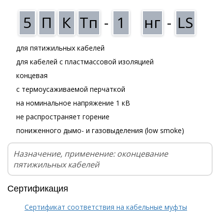
5
П
К
Тп
-
1
нг
-
LS
для пятижильных кабелей
для кабелей с пластмассовой изоляцией
концевая
с термоусаживаемой перчаткой
на номинальное напряжение 1 кВ
не распространяет горение
пониженного дымо- и газовыделения (low smoke)
Назначение, применение: оконцевание
пятижильных кабелей
Сертификация
Сертификат соответствия на кабельные муфты