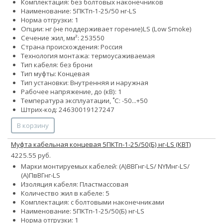
Комплектация: без болтовых наконечников
Наименование: 5ПКТп-1-25/50 нг-LS
Норма отгрузки: 1
Опции:
нг (не поддерживает горение)
LS (Low Smoke)
Сечение жил, мм²:
25
35
50
Страна происхождения: Россия
Технология монтажа: термоусаживаемая
Тип кабеля: без брони
Тип муфты: Концевая
Тип установки: Внутренняя и наружная
Рабочее напряжение, до (кВ): 1
Температура эксплуатации, ˚С: -50...+50
Штрих-код: 24630019127247
В корзину
Муфта кабельная концевая 5ПКТп-1-25/50(Б) нг-LS (КВТ)
4225.55 руб.
Марки монтируемых кабелей: (А)ВВГнг-LS/ NYMнг-LS/
(А)ПвВГнг-LS
Изоляция кабеля: Пластмассовая
Количество жил в кабеле: 5
Комплектация: с болтовыми наконечниками
Наименование: 5ПКТп-1-25/50(Б) нг-LS
Норма отгрузки: 1