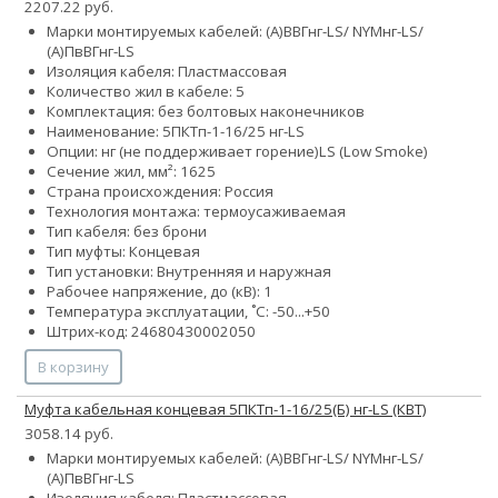
2207.22 руб.
Марки монтируемых кабелей: (А)ВВГнг-LS/ NYMнг-LS/
(А)ПвВГнг-LS
Изоляция кабеля: Пластмассовая
Количество жил в кабеле: 5
Комплектация: без болтовых наконечников
Наименование: 5ПКТп-1-16/25 нг-LS
Опции:
нг (не поддерживает горение)
LS (Low Smoke)
Сечение жил, мм²:
16
25
Страна происхождения: Россия
Технология монтажа: термоусаживаемая
Тип кабеля: без брони
Тип муфты: Концевая
Тип установки: Внутренняя и наружная
Рабочее напряжение, до (кВ): 1
Температура эксплуатации, ˚С: -50...+50
Штрих-код: 24680430002050
В корзину
Муфта кабельная концевая 5ПКТп-1-16/25(Б) нг-LS (КВТ)
3058.14 руб.
Марки монтируемых кабелей: (А)ВВГнг-LS/ NYMнг-LS/
(А)ПвВГнг-LS
Изоляция кабеля: Пластмассовая