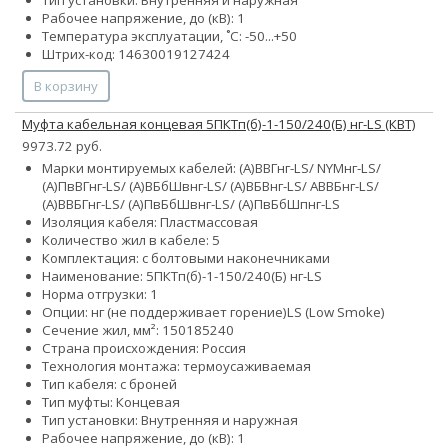
Рабочее напряжение, до (кВ): 1
Температура эксплуатации, ˚С: -50...+50
Штрих-код: 14630019127424
В корзину
Муфта кабельная концевая 5ПКТп(б)-1-150/240(Б) нг-LS (КВТ)
9973.72 руб.
Марки монтируемых кабелей: (А)ВВГнг-LS/ NYMнг-LS/
(А)ПвВГнг-LS/ (А)ВБбШвнг-LS/ (А)ВБВнг-LS/ АВВБнг-LS/
(А)ВВБГнг-LS/ (А)ПвБбШвнг-LS/ (А)ПвБбШпнг-LS
Изоляция кабеля: Пластмассовая
Количество жил в кабеле: 5
Комплектация: с болтовыми наконечниками
Наименование: 5ПКТп(б)-1-150/240(Б) нг-LS
Норма отгрузки: 1
Опции:
нг (не поддерживает горение)
LS (Low Smoke)
Сечение жил, мм²:
150
185
240
Страна происхождения: Россия
Технология монтажа: термоусаживаемая
Тип кабеля: с броней
Тип муфты: Концевая
Тип установки: Внутренняя и наружная
Рабочее напряжение, до (кВ): 1