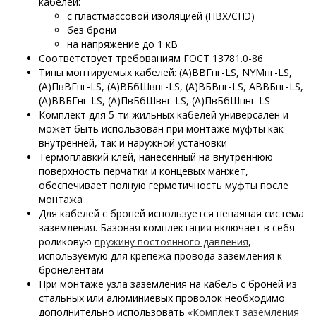
кабелей:
с пластмассовой изоляцией (ПВХ/СПЭ)
без брони
на напряжение до 1 кВ
Соответствует требованиям ГОСТ 13781.0-86
Типы монтируемых кабелей: (А)ВВГнг-LS, NYMнг-LS,
(А)ПвВГнг-LS, (А)ВБбШвнг-LS, (А)ВБВнг-LS, АВВБнг-LS,
(А)ВВБГнг-LS, (А)ПвБбШвнг-LS, (А)ПвБбШпнг-LS
Комплект для 5-ти жильных кабелей универсален и
может быть использован при монтаже муфты как
внутренней, так и наружной установки
Термоплавкий клей, нанесенный на внутреннюю
поверхность перчатки и концевых манжет,
обеспечивает полную герметичность муфты после
монтажа
Для кабелей с броней используется непаяная система
заземления. Базовая комплектация включает в себя
роликовую
пружину постоянного давления
,
используемую для крепежа провода заземления к
бронелентам
При монтаже узла заземления на кабель с броней из
стальных или алюминиевых проволок необходимо
дополнительно использовать
«Комплект заземления