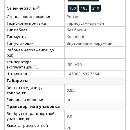
Сечение жил, мм²
150
185
240
Страна происхождения
Россия
Технология монтажа
термоусаживаемая
Тип кабеля
без брони
Тип муфты
Концевая
Тип установки
Внутренняя и наружная
Рабочее напряжение, до
1
(кВ)
Температура
-50...+50
эксплуатации, ˚С
Штрих-код
14630019127264
Габариты
Вес нетто единицы
0,85
товара, кг
Единица измерения
шт
Транспортная упаковка
Вес брутто транспортной
9.9
упаковки, кг
Высота транспортной
28