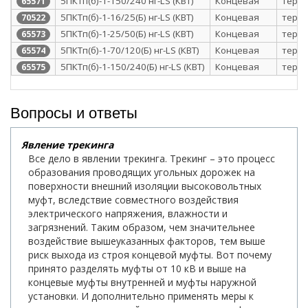
5ПКТп(б)-1-150/240 нг-LS (КВТ)
Концевая
терм
65571
5ПКТп(б)-1-16/25(Б) нг-LS (КВТ)
Концевая
терм
70522
5ПКТп(б)-1-25/50(Б) нг-LS (КВТ)
Концевая
терм
65573
5ПКТп(б)-1-70/120(Б) нг-LS (КВТ)
Концевая
терм
65574
5ПКТп(б)-1-150/240(Б) нг-LS (КВТ)
Концевая
терм
65575
Вопросы и ответы
Явление трекинга
Все дело в явлении трекинга. Трекинг – это процесс
образования проводящих угольных дорожек на
поверхности внешний изоляции высоковольтных
муфт, вследствие совместного воздействия
электрического напряжения, влажности и
загрязнений. Таким образом, чем значительнее
воздействие вышеуказанных факторов, тем выше
риск выхода из строя концевой муфты. Вот почему
принято разделять муфты от 10 кВ и выше на
концевые муфты внутренней и муфты наружной
установки. И дополнительно применять меры к