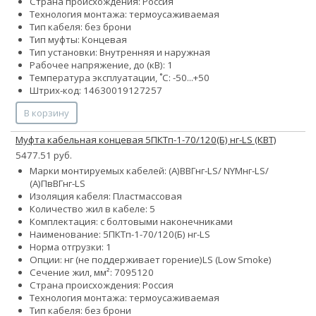
Страна происхождения: Россия
Технология монтажа: термоусаживаемая
Тип кабеля: без брони
Тип муфты: Концевая
Тип установки: Внутренняя и наружная
Рабочее напряжение, до (кВ): 1
Температура эксплуатации, ˚С: -50...+50
Штрих-код: 14630019127257
В корзину
Муфта кабельная концевая 5ПКТп-1-70/120(Б) нг-LS (КВТ)
5477.51 руб.
Марки монтируемых кабелей: (А)ВВГнг-LS/ NYMнг-LS/
(А)ПвВГнг-LS
Изоляция кабеля: Пластмассовая
Количество жил в кабеле: 5
Комплектация: с болтовыми наконечниками
Наименование: 5ПКТп-1-70/120(Б) нг-LS
Норма отгрузки: 1
Опции:
нг (не поддерживает горение)
LS (Low Smoke)
Сечение жил, мм²:
70
95
120
Страна происхождения: Россия
Технология монтажа: термоусаживаемая
Тип кабеля: без брони