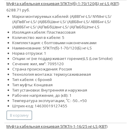
Муфта кабельная концевая 5ПКТп(б)-1-70/120(Б) нг-LS (КВТ)
6288.71 руб.
Марки монтируемых кабелей: (А)ВВГнг-LS/ NYMнг-LS/
(А)ПвВГнг-LS/ (А)ВБбШвнг-LS/ (А)ВБВнг-LS/ АВВБнг-LS/
(А)ВВБГнг-LS/ (А)ПвБбШвнг-LS/ (А)ПвБбШпнг-LS
Изоляция кабеля: Пластмассовая
Количество жил в кабеле: 5
Комплектация: с болтовыми наконечниками
Наименование: 5ПКТп(б)-1-70/120(Б) нг-LS
Норма отгрузки: 1
Опции:
нг (не поддерживает горение)
LS (Low Smoke)
Сечение жил, мм²:
70
95
120
Страна происхождения: Россия
Технология монтажа: термоусаживаемая
Тип кабеля: с броней
Тип муфты: Концевая
Тип установки: Внутренняя и наружная
Рабочее напряжение, до (кВ): 1
Температура эксплуатации, ˚С: -50...+50
Штрих-код: 14630019127455
В корзину
Муфта кабельная концевая 5ПКТп-1-16/25 нг-LS (КВТ)