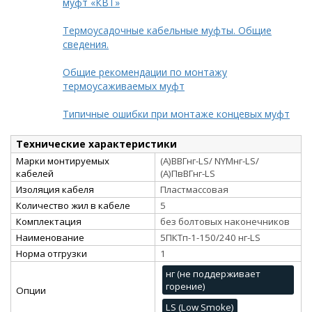
муфт «КВТ»
Термоусадочные кабельные муфты. Общие
сведения.
Общие рекомендации по монтажу
термоусаживаемых муфт
Типичные ошибки при монтаже концевых муфт
Технические характеристики
Марки монтируемых
(А)ВВГнг-LS/ NYMнг-LS/
кабелей
(А)ПвВГнг-LS
Изоляция кабеля
Пластмассовая
Количество жил в кабеле
5
Комплектация
без болтовых наконечников
Наименование
5ПКТп-1-150/240 нг-LS
Норма отгрузки
1
нг (не поддерживает
горение)
Опции
LS (Low Smoke)