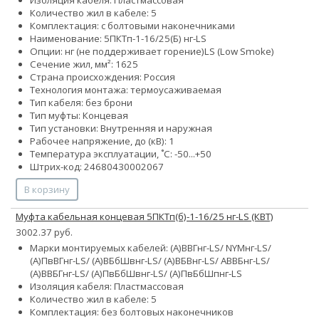
Количество жил в кабеле: 5
Комплектация: с болтовыми наконечниками
Наименование: 5ПКТп-1-16/25(Б) нг-LS
Опции:
нг (не поддерживает горение)
LS (Low Smoke)
Сечение жил, мм²:
16
25
Страна происхождения: Россия
Технология монтажа: термоусаживаемая
Тип кабеля: без брони
Тип муфты: Концевая
Тип установки: Внутренняя и наружная
Рабочее напряжение, до (кВ): 1
Температура эксплуатации, ˚С: -50...+50
Штрих-код: 24680430002067
В корзину
Муфта кабельная концевая 5ПКТп(б)-1-16/25 нг-LS (КВТ)
3002.37 руб.
Марки монтируемых кабелей: (А)ВВГнг-LS/ NYMнг-LS/
(А)ПвВГнг-LS/ (А)ВБбШвнг-LS/ (А)ВБВнг-LS/ АВВБнг-LS/
(А)ВВБГнг-LS/ (А)ПвБбШвнг-LS/ (А)ПвБбШпнг-LS
Изоляция кабеля: Пластмассовая
Количество жил в кабеле: 5
Комплектация: без болтовых наконечников