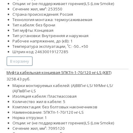
Опции:
нг (не поддерживает горение)
LS (Low Smoke)
Сечение жил, мм²:
25
35
50
Страна происхождения: Россия
Технология монтажа: термоусаживаемая
Тип кабеля: без брони
Тип муфты: Концевая
Тип установки: Внутренняя и наружная
Рабочее напряжение, до (кВ): 1
Температура эксплуатации, ˚С: -50...+50
Штрих-код: 24630019127285
В корзину
Муфта кабельная концевая 5ПКТп-1-70/120 нг-LS (КВТ)
3258.43 руб.
Марки монтируемых кабелей: (А)ВВГнг-LS/ NYMнг-LS/
(А)ПвВГнг-LS
Изоляция кабеля: Пластмассовая
Количество жил в кабеле: 5
Комплектация: без болтовых наконечников
Наименование: 5ПКТп-1-70/120 нг-LS
Норма отгрузки: 1
Опции:
нг (не поддерживает горение)
LS (Low Smoke)
Сечение жил, мм²:
70
95
120