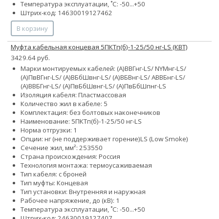
Температура эксплуатации, ˚С: -50...+50
Штрих-код: 14630019127462
В корзину
Муфта кабельная концевая 5ПКТп(б)-1-25/50 нг-LS (КВТ)
3429.64 руб.
Марки монтируемых кабелей: (А)ВВГнг-LS/ NYMнг-LS/
(А)ПвВГнг-LS/ (А)ВБбШвнг-LS/ (А)ВБВнг-LS/ АВВБнг-LS/
(А)ВВБГнг-LS/ (А)ПвБбШвнг-LS/ (А)ПвБбШпнг-LS
Изоляция кабеля: Пластмассовая
Количество жил в кабеле: 5
Комплектация: без болтовых наконечников
Наименование: 5ПКТп(б)-1-25/50 нг-LS
Норма отгрузки: 1
Опции:
нг (не поддерживает горение)
LS (Low Smoke)
Сечение жил, мм²:
25
35
50
Страна происхождения: Россия
Технология монтажа: термоусаживаемая
Тип кабеля: с броней
Тип муфты: Концевая
Тип установки: Внутренняя и наружная
Рабочее напряжение, до (кВ): 1
Температура эксплуатации, ˚С: -50...+50
Штрих-код: 24630019127407