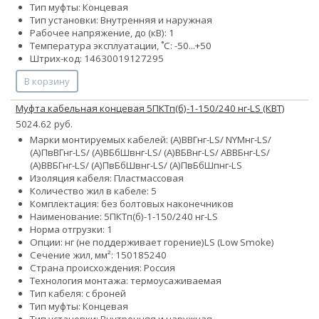
Тип муфты: Концевая
Тип установки: Внутренняя и наружная
Рабочее напряжение, до (кВ): 1
Температура эксплуатации, ˚С: -50...+50
Штрих-код: 14630019127295
В корзину
Муфта кабельная концевая 5ПКТп(б)-1-150/240 нг-LS (КВТ)
5024.62 руб.
Марки монтируемых кабелей: (А)ВВГнг-LS/ NYMнг-LS/
(А)ПвВГнг-LS/ (А)ВБбШвнг-LS/ (А)ВБВнг-LS/ АВВБнг-LS/
(А)ВВБГнг-LS/ (А)ПвБбШвнг-LS/ (А)ПвБбШпнг-LS
Изоляция кабеля: Пластмассовая
Количество жил в кабеле: 5
Комплектация: без болтовых наконечников
Наименование: 5ПКТп(б)-1-150/240 нг-LS
Норма отгрузки: 1
Опции:
нг (не поддерживает горение)
LS (Low Smoke)
Сечение жил, мм²:
150
185
240
Страна происхождения: Россия
Технология монтажа: термоусаживаемая
Тип кабеля: с броней
Тип муфты: Концевая
Тип установки: Внутренняя и наружная