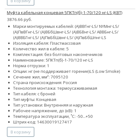
В корзину
Муфта кабельная концевая 5ПКТп(б)-1-70/120 нг-LS (КВТ)
3876.66 руб.
Марки монтируемых кабелей: (А)ВВГнг-LS/ NYMнг-LS/
(А)ПвВГнг-LS/ (А)ВБбШвнг-LS/ (А)ВБВнг-LS/ АВВБнг-LS/
(А)ВВБГнг-LS/ (А)ПвБбШвнг-LS/ (А)ПвБбШпнг-LS
Изоляция кабеля: Пластмассовая
Количество жил в кабеле: 5
Комплектация: без болтовых наконечников
Наименование: 5ПКТп(б)-1-70/120 нг-LS
Норма отгрузки: 1
Опции:
нг (не поддерживает горение)
LS (Low Smoke)
Сечение жил, мм²:
70
95
120
Страна происхождения: Россия
Технология монтажа: термоусаживаемая
Тип кабеля: с броней
Тип муфты: Концевая
Тип установки: Внутренняя и наружная
Рабочее напряжение, до (кВ): 1
Температура эксплуатации, ˚С: -50...+50
Штрих-код: 14630019127417
В корзину