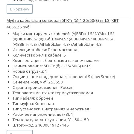
В корзину
Муфта кабельная концевая 5ПКТп(б)-1-25/50(Б) нг-LS (КВТ)
4656.25 руб.
Марки монтируемых кабелей: (А)ВВГнг-LS/ NYMнг-LS/
(А)ПвВГнг-LS/ (А)ВБбШвнг-LS/ (А)ВБВнг-LS/ АВВБнг-LS/
(А)ВВБГнг-LS/ (А)ПвБбШвнг-LS/ (А)ПвБбШпнг-LS
Изоляция кабеля: Пластмассовая
Количество жил в кабеле: 5
Комплектация: с болтовыми наконечниками
Наименование: 5ПКТп(б)-1-25/50(Б) нг-LS
Норма отгрузки: 1
Опции:
нг (не поддерживает горение)
LS (Low Smoke)
Сечение жил, мм²:
25
35
50
Страна происхождения: Россия
Технология монтажа: термоусаживаемая
Тип кабеля: с броней
Тип муфты: Концевая
Тип установки: Внутренняя и наружная
Рабочее напряжение, до (кВ): 1
Температура эксплуатации, ˚С: -50...+50
Штрих-код: 24630019127445