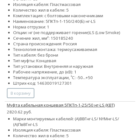
Изоляция кабеля: Пластмассовая
Количество жил в кабеле: 5
Комплектация: с болтовыми наконечниками
Наименование: 5ПКТп-1-150/240(Б) нг-LS
Норма отгрузки: 1
Опции:
нг (не поддерживает горение)
LS (Low Smoke)
Сечение жил, мм²:
150
185
240
Страна происхождения: Россия
Технология монтажа: термоусаживаемая
Тип кабеля: без брони
Тип муфты: Концевая
Тип установки: Внутренняя и наружная
Рабочее напряжение, до (кВ): 1
Температура эксплуатации, ˚С: -50...+50
Штрих-код: 14630019127301
В корзину
Муфта кабельная концевая 5ПКТп-1-25/50 нг-LS (КВТ)
2820.62 руб.
Марки монтируемых кабелей: (А)ВВГнг-LS/ NYMнг-LS/
(А)ПвВГнг-LS
Изоляция кабеля: Пластмассовая
Количество жил в кабеле: 5