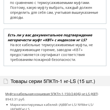
по сравнению с термоусаживаемыми муфтами.
Поэтому, какую муфту выбрать, каждый должен
определить для себя сам, учитывая вышеуказанные
доводы.
Есть ли у вас документальное подтверждение
негорючести муфт «КВТ» с индексом нг LS?
На все кабельные термоусаживаемые муфты, не
поддерживающие горение, заводом «КВТ»
предоставляется сертификат соответствия
требованиям пожарной безопасности.
Товары серии 5ПКТп-1 нг-LS (15 шт.)
Муфта кабельная концевая 5ПКТп-1-150/240(Б) нг-LS (КВТ)
8943.31 руб.
Марки монтируемых кабелей: (А)ВВГнг-LS/ NYMнг-LS/
(А)ПвВГнг-LS