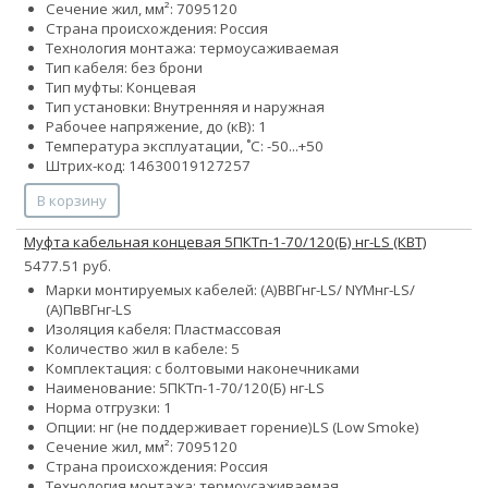
Сечение жил, мм²:
70
95
120
Страна происхождения: Россия
Технология монтажа: термоусаживаемая
Тип кабеля: без брони
Тип муфты: Концевая
Тип установки: Внутренняя и наружная
Рабочее напряжение, до (кВ): 1
Температура эксплуатации, ˚С: -50...+50
Штрих-код: 14630019127257
В корзину
Муфта кабельная концевая 5ПКТп-1-70/120(Б) нг-LS (КВТ)
5477.51 руб.
Марки монтируемых кабелей: (А)ВВГнг-LS/ NYMнг-LS/
(А)ПвВГнг-LS
Изоляция кабеля: Пластмассовая
Количество жил в кабеле: 5
Комплектация: с болтовыми наконечниками
Наименование: 5ПКТп-1-70/120(Б) нг-LS
Норма отгрузки: 1
Опции:
нг (не поддерживает горение)
LS (Low Smoke)
Сечение жил, мм²:
70
95
120
Страна происхождения: Россия
Технология монтажа: термоусаживаемая