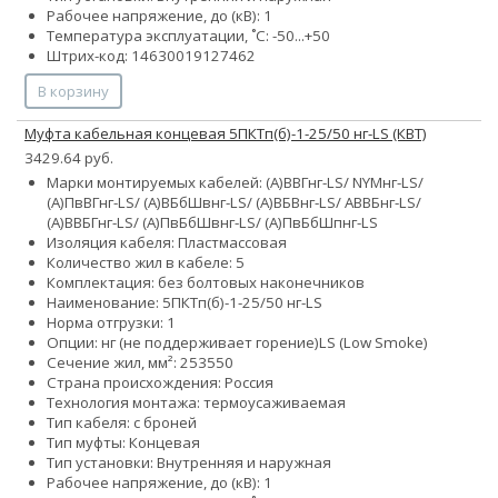
Рабочее напряжение, до (кВ): 1
Температура эксплуатации, ˚С: -50...+50
Штрих-код: 14630019127462
В корзину
Муфта кабельная концевая 5ПКТп(б)-1-25/50 нг-LS (КВТ)
3429.64 руб.
Марки монтируемых кабелей: (А)ВВГнг-LS/ NYMнг-LS/
(А)ПвВГнг-LS/ (А)ВБбШвнг-LS/ (А)ВБВнг-LS/ АВВБнг-LS/
(А)ВВБГнг-LS/ (А)ПвБбШвнг-LS/ (А)ПвБбШпнг-LS
Изоляция кабеля: Пластмассовая
Количество жил в кабеле: 5
Комплектация: без болтовых наконечников
Наименование: 5ПКТп(б)-1-25/50 нг-LS
Норма отгрузки: 1
Опции:
нг (не поддерживает горение)
LS (Low Smoke)
Сечение жил, мм²:
25
35
50
Страна происхождения: Россия
Технология монтажа: термоусаживаемая
Тип кабеля: с броней
Тип муфты: Концевая
Тип установки: Внутренняя и наружная
Рабочее напряжение, до (кВ): 1