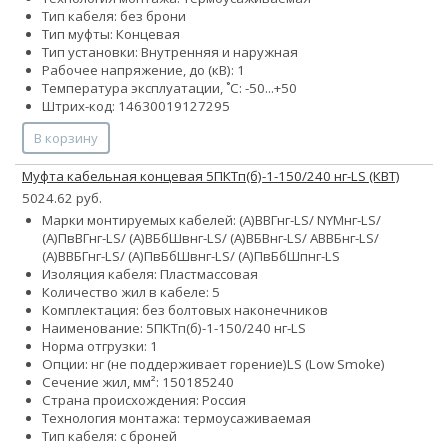
Тип кабеля: без брони
Тип муфты: Концевая
Тип установки: Внутренняя и наружная
Рабочее напряжение, до (кВ): 1
Температура эксплуатации, ˚С: -50...+50
Штрих-код: 14630019127295
В корзину
Муфта кабельная концевая 5ПКТп(б)-1-150/240 нг-LS (КВТ)
5024.62 руб.
Марки монтируемых кабелей: (А)ВВГнг-LS/ NYMнг-LS/
(А)ПвВГнг-LS/ (А)ВБбШвнг-LS/ (А)ВБВнг-LS/ АВВБнг-LS/
(А)ВВБГнг-LS/ (А)ПвБбШвнг-LS/ (А)ПвБбШпнг-LS
Изоляция кабеля: Пластмассовая
Количество жил в кабеле: 5
Комплектация: без болтовых наконечников
Наименование: 5ПКТп(б)-1-150/240 нг-LS
Норма отгрузки: 1
Опции:
нг (не поддерживает горение)
LS (Low Smoke)
Сечение жил, мм²:
150
185
240
Страна происхождения: Россия
Технология монтажа: термоусаживаемая
Тип кабеля: с броней