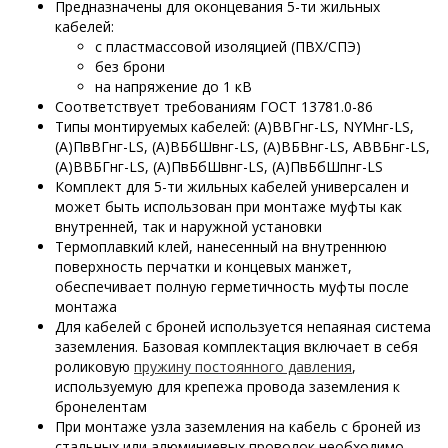
Предназначены для оконцевания 5-ти жильных
кабелей:
с пластмассовой изоляцией (ПВХ/СПЭ)
без брони
на напряжение до 1 кВ
Соответствует требованиям ГОСТ 13781.0-86
Типы монтируемых кабелей: (А)ВВГнг-LS, NYMнг-LS,
(А)ПвВГнг-LS, (А)ВБбШвнг-LS, (А)ВБВнг-LS, АВВБнг-LS,
(А)ВВБГнг-LS, (А)ПвБбШвнг-LS, (А)ПвБбШпнг-LS
Комплект для 5-ти жильных кабелей универсален и
может быть использован при монтаже муфты как
внутренней, так и наружной установки
Термоплавкий клей, нанесенный на внутреннюю
поверхность перчатки и концевых манжет,
обеспечивает полную герметичность муфты после
монтажа
Для кабелей с броней используется непаяная система
заземления. Базовая комплектация включает в себя
роликовую
пружину постоянного давления
,
используемую для крепежа провода заземления к
бронелентам
При монтаже узла заземления на кабель с броней из
стальных или алюминиевых проволок необходимо