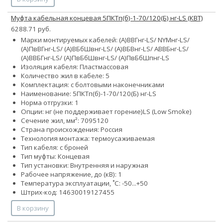
Муфта кабельная концевая 5ПКТп(б)-1-70/120(Б) нг-LS (КВТ)
6288.71 руб.
Марки монтируемых кабелей: (А)ВВГнг-LS/ NYMнг-LS/
(А)ПвВГнг-LS/ (А)ВБбШвнг-LS/ (А)ВБВнг-LS/ АВВБнг-LS/
(А)ВВБГнг-LS/ (А)ПвБбШвнг-LS/ (А)ПвБбШпнг-LS
Изоляция кабеля: Пластмассовая
Количество жил в кабеле: 5
Комплектация: с болтовыми наконечниками
Наименование: 5ПКТп(б)-1-70/120(Б) нг-LS
Норма отгрузки: 1
Опции:
нг (не поддерживает горение)
LS (Low Smoke)
Сечение жил, мм²:
70
95
120
Страна происхождения: Россия
Технология монтажа: термоусаживаемая
Тип кабеля: с броней
Тип муфты: Концевая
Тип установки: Внутренняя и наружная
Рабочее напряжение, до (кВ): 1
Температура эксплуатации, ˚С: -50...+50
Штрих-код: 14630019127455
В корзину