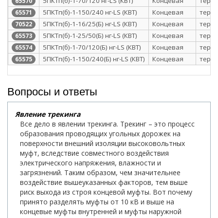
5ПКТп(б)-1-70/120 нг-LS (КВТ)
Концевая
терм
65570
5ПКТп(б)-1-150/240 нг-LS (КВТ)
Концевая
терм
65571
5ПКТп(б)-1-16/25(Б) нг-LS (КВТ)
Концевая
терм
70522
5ПКТп(б)-1-25/50(Б) нг-LS (КВТ)
Концевая
терм
65573
5ПКТп(б)-1-70/120(Б) нг-LS (КВТ)
Концевая
терм
65574
5ПКТп(б)-1-150/240(Б) нг-LS (КВТ)
Концевая
терм
65575
Вопросы и ответы
Явление трекинга
Все дело в явлении трекинга. Трекинг – это процесс
образования проводящих угольных дорожек на
поверхности внешний изоляции высоковольтных
муфт, вследствие совместного воздействия
электрического напряжения, влажности и
загрязнений. Таким образом, чем значительнее
воздействие вышеуказанных факторов, тем выше
риск выхода из строя концевой муфты. Вот почему
принято разделять муфты от 10 кВ и выше на
концевые муфты внутренней и муфты наружной