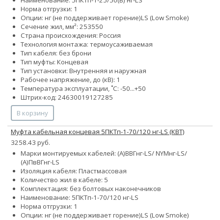
Норма отгрузки: 1
Опции:
нг (не поддерживает горение)
LS (Low Smoke)
Сечение жил, мм²:
25
35
50
Страна происхождения: Россия
Технология монтажа: термоусаживаемая
Тип кабеля: без брони
Тип муфты: Концевая
Тип установки: Внутренняя и наружная
Рабочее напряжение, до (кВ): 1
Температура эксплуатации, ˚С: -50...+50
Штрих-код: 24630019127285
В корзину
Муфта кабельная концевая 5ПКТп-1-70/120 нг-LS (КВТ)
3258.43 руб.
Марки монтируемых кабелей: (А)ВВГнг-LS/ NYMнг-LS/
(А)ПвВГнг-LS
Изоляция кабеля: Пластмассовая
Количество жил в кабеле: 5
Комплектация: без болтовых наконечников
Наименование: 5ПКТп-1-70/120 нг-LS
Норма отгрузки: 1
Опции:
нг (не поддерживает горение)
LS (Low Smoke)