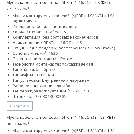
Муфта кабельная концевая 5ПКТп-1-16/25 нг-LS (КВТ)
2207.22 руб.
Марки монтируемых кабелей: (А)ВВГнг-LS/ NYMнг-LS/
(А)ПвВГнг-LS
Изоляция кабеля: Пластмассовая
Количество жил в кабеле: 5
Комплектация: без болтовых наконечников
Наименование: 5ПКТп-1-16/25 нг-LS
Опции:
нг (не поддерживает горение)
LS (Low Smoke)
Сечение жил, мм²:
16
25
Страна происхождения: Россия
Технология монтажа: термоусаживаемая
Тип кабеля: без брони
Тип муфты: Концевая
Тип установки: Внутренняя и наружная
Рабочее напряжение, до (кВ): 1
Температура эксплуатации, ˚С: -50...+50
Штрих-код: 24680430002050
В корзину
Муфта кабельная концевая 5ПКТп-1-16/25(Б) нг-LS (КВТ)
3058.14 руб.
Марки монтируемых кабелей: (А)ВВГнг-LS/ NYMнг-LS/