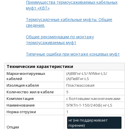
Преимущества термоусаживаемых кабельных
муфт «КВТ»
Термоусадочные кабельные муфты. Общие
сведения.
Общие рекомендации по монтажу
термоусаживаемых муфт
Типичные ошибки при монтаже концевых муфт
Технические характеристики
Марки монтируемых
(А)ВВГнг-LS/ NYMнг-LS/
кабелей
(А)ПвВГнг-LS
Изоляция кабеля
Пластмассовая
Количество жил в кабеле
5
Комплектация
с болтовыми наконечниками
Наименование
5ПКТп-1-150/240(Б) нг-LS
Норма отгрузки
1
нг (не поддерживает
горение)
Опции