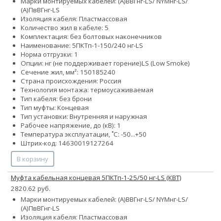
Марки монтируемых кабелей: (А)ВВГнг-LS/ NYMнг-LS/
(А)ПвВГнг-LS
Изоляция кабеля: Пластмассовая
Количество жил в кабеле: 5
Комплектация: без болтовых наконечников
Наименование: 5ПКТп-1-150/240 нг-LS
Норма отгрузки: 1
Опции:
нг (не поддерживает горение)
LS (Low Smoke)
Сечение жил, мм²:
150
185
240
Страна происхождения: Россия
Технология монтажа: термоусаживаемая
Тип кабеля: без брони
Тип муфты: Концевая
Тип установки: Внутренняя и наружная
Рабочее напряжение, до (кВ): 1
Температура эксплуатации, ˚С: -50...+50
Штрих-код: 14630019127264
В корзину
Муфта кабельная концевая 5ПКТп-1-25/50 нг-LS (КВТ)
2820.62 руб.
Марки монтируемых кабелей: (А)ВВГнг-LS/ NYMнг-LS/
(А)ПвВГнг-LS
Изоляция кабеля: Пластмассовая