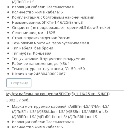
(А)ПвВГнг-LS
Изоляция кабеля: Пластмассовая
Количество жил в кабеле: 5
Комплектация: с болтовыми наконечниками
Наименование: 5ПКТп-1-16/25(Б) нг-LS
Опции:
нг (не поддерживает горение)
LS (Low Smoke)
Сечение жил, мм²:
16
25
Страна происхождения: Россия
Технология монтажа: термоусаживаемая
Тип кабеля: без брони
Тип муфты: Концевая
Тип установки: Внутренняя и наружная
Рабочее напряжение, до (кВ): 1
Температура эксплуатации, ˚С: -50...+50
Штрих-код: 24680430002067
В корзину
Муфта кабельная концевая 5ПКТп(б)-1-16/25 нг-LS (КВТ)
3002.37 руб.
Марки монтируемых кабелей: (А)ВВГнг-LS/ NYMнг-LS/
(А)ПвВГнг-LS/ (А)ВБбШвнг-LS/ (А)ВБВнг-LS/ АВВБнг-LS/
(А)ВВБГнг-LS/ (А)ПвБбШвнг-LS/ (А)ПвБбШпнг-LS
Изоляция кабеля: Пластмассовая
Количество жил в кабеле: 5