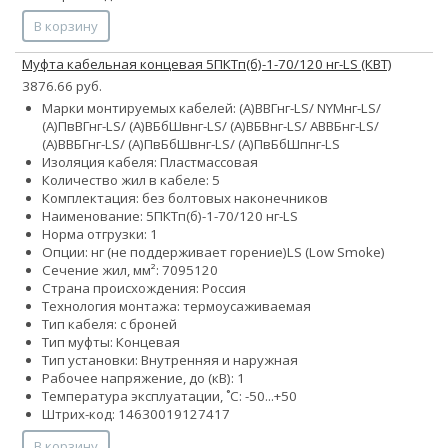
В корзину
Муфта кабельная концевая 5ПКТп(б)-1-70/120 нг-LS (КВТ)
3876.66 руб.
Марки монтируемых кабелей: (А)ВВГнг-LS/ NYMнг-LS/
(А)ПвВГнг-LS/ (А)ВБбШвнг-LS/ (А)ВБВнг-LS/ АВВБнг-LS/
(А)ВВБГнг-LS/ (А)ПвБбШвнг-LS/ (А)ПвБбШпнг-LS
Изоляция кабеля: Пластмассовая
Количество жил в кабеле: 5
Комплектация: без болтовых наконечников
Наименование: 5ПКТп(б)-1-70/120 нг-LS
Норма отгрузки: 1
Опции:
нг (не поддерживает горение)
LS (Low Smoke)
Сечение жил, мм²:
70
95
120
Страна происхождения: Россия
Технология монтажа: термоусаживаемая
Тип кабеля: с броней
Тип муфты: Концевая
Тип установки: Внутренняя и наружная
Рабочее напряжение, до (кВ): 1
Температура эксплуатации, ˚С: -50...+50
Штрих-код: 14630019127417
В корзину