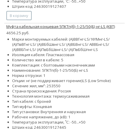
Температура эксплуатации, ˚С: -50...+50
Штрих-код: 24630019127407
В корзину
Муфта кабельная концевая 5ПКТп(б)-1-25/50(Б) нг-LS (КВТ)
4656.25 руб.
Марки монтируемых кабелей: (А)ВВГнг-LS/ NYMнг-LS/
(А)ПвВГнг-LS/ (А)ВБбШвнг-LS/ (А)ВБВнг-LS/ АВВБнг-LS/
(А)ВВБГнг-LS/ (А)ПвБбШвнг-LS/ (А)ПвБбШпнг-LS
Изоляция кабеля: Пластмассовая
Количество жил в кабеле: 5
Комплектация: с болтовыми наконечниками
Наименование: 5ПКТп(б)-1-25/50(Б) нг-LS
Норма отгрузки: 1
Опции:
нг (не поддерживает горение)
LS (Low Smoke)
Сечение жил, мм²:
25
35
50
Страна происхождения: Россия
Технология монтажа: термоусаживаемая
Тип кабеля: с броней
Тип муфты: Концевая
Тип установки: Внутренняя и наружная
Рабочее напряжение, до (кВ): 1
Температура эксплуатации, ˚С: -50...+50
Штрих-код: 24630019127445