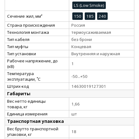
LS (Low Smoke)
Сечение жил, мм²
150
185
240
Страна происхождения
Россия
Технология монтажа
термоусаживаемая
Тип кабеля
без брони
Тип муфты
Концевая
Тип установки
Внутренняя и наружная
Рабочее напряжение, до
1
(кВ)
Температура
-50...+50
эксплуатации, ˚С
Штрих-код
14630019127301
Габариты
Вес нетто единицы
1,66
товара, кг
Единица измерения
шт
Транспортная упаковка
Вес брутто транспортной
18
упаковки, кг