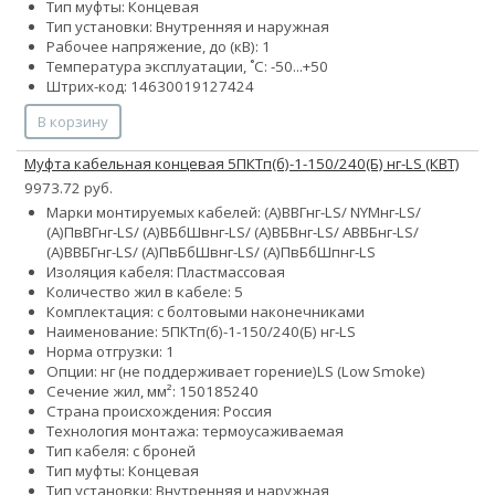
Тип муфты: Концевая
Тип установки: Внутренняя и наружная
Рабочее напряжение, до (кВ): 1
Температура эксплуатации, ˚С: -50...+50
Штрих-код: 14630019127424
В корзину
Муфта кабельная концевая 5ПКТп(б)-1-150/240(Б) нг-LS (КВТ)
9973.72 руб.
Марки монтируемых кабелей: (А)ВВГнг-LS/ NYMнг-LS/
(А)ПвВГнг-LS/ (А)ВБбШвнг-LS/ (А)ВБВнг-LS/ АВВБнг-LS/
(А)ВВБГнг-LS/ (А)ПвБбШвнг-LS/ (А)ПвБбШпнг-LS
Изоляция кабеля: Пластмассовая
Количество жил в кабеле: 5
Комплектация: с болтовыми наконечниками
Наименование: 5ПКТп(б)-1-150/240(Б) нг-LS
Норма отгрузки: 1
Опции:
нг (не поддерживает горение)
LS (Low Smoke)
Сечение жил, мм²:
150
185
240
Страна происхождения: Россия
Технология монтажа: термоусаживаемая
Тип кабеля: с броней
Тип муфты: Концевая
Тип установки: Внутренняя и наружная