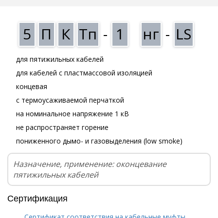
5
П
К
Тп
-
1
нг
-
LS
для пятижильных кабелей
для кабелей с пластмассовой изоляцией
концевая
с термоусаживаемой перчаткой
на номинальное напряжение 1 кВ
не распространяет горение
пониженного дымо- и газовыделения (low smoke)
Назначение, применение: оконцевание
пятижильных кабелей
Сертификация
Сертификат соответствия на кабельные муфты