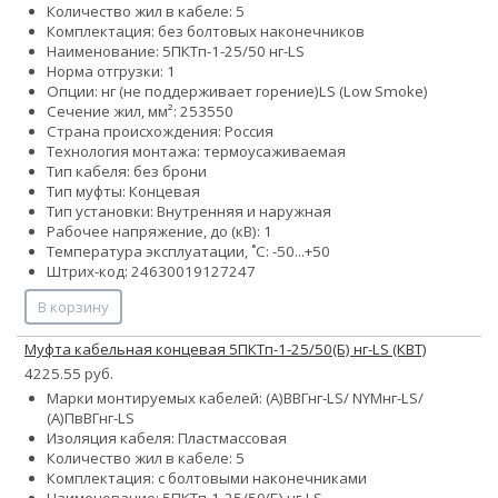
Количество жил в кабеле: 5
Комплектация: без болтовых наконечников
Наименование: 5ПКТп-1-25/50 нг-LS
Норма отгрузки: 1
Опции:
нг (не поддерживает горение)
LS (Low Smoke)
Сечение жил, мм²:
25
35
50
Страна происхождения: Россия
Технология монтажа: термоусаживаемая
Тип кабеля: без брони
Тип муфты: Концевая
Тип установки: Внутренняя и наружная
Рабочее напряжение, до (кВ): 1
Температура эксплуатации, ˚С: -50...+50
Штрих-код: 24630019127247
В корзину
Муфта кабельная концевая 5ПКТп-1-25/50(Б) нг-LS (КВТ)
4225.55 руб.
Марки монтируемых кабелей: (А)ВВГнг-LS/ NYMнг-LS/
(А)ПвВГнг-LS
Изоляция кабеля: Пластмассовая
Количество жил в кабеле: 5
Комплектация: с болтовыми наконечниками
Наименование: 5ПКТп-1-25/50(Б) нг-LS