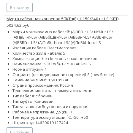
В корзину
Муфта кабельная концевая 5ПКТп(б)-1-150/240 нг-LS (КВТ)
5024.62 руб.
Марки монтируемых кабелей: (А)ВВГнг-LS/ NYMнг-LS/
(А)ПвВГнг-LS/ (А)ВБбШвнг-LS/ (А)ВБВнг-LS/ АВВБнг-LS/
(А)ВВБГнг-LS/ (А)ПвБбШвнг-LS/ (А)ПвБбШпнг-LS
Изоляция кабеля: Пластмассовая
Количество жил в кабеле: 5
Комплектация: без болтовых наконечников
Наименование: 5ПКТп(б)-1-150/240 нг-LS
Норма отгрузки: 1
Опции:
нг (не поддерживает горение)
LS (Low Smoke)
Сечение жил, мм²:
150
185
240
Страна происхождения: Россия
Технология монтажа: термоусаживаемая
Тип кабеля: с броней
Тип муфты: Концевая
Тип установки: Внутренняя и наружная
Рабочее напряжение, до (кВ): 1
Температура эксплуатации, ˚С: -50...+50
Штрих-код: 14630019127424
В корзину