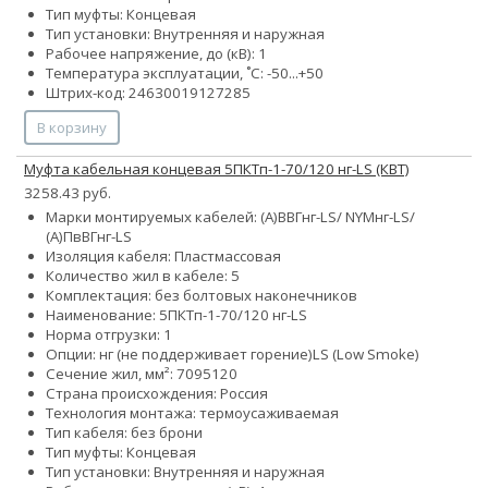
Тип муфты: Концевая
Тип установки: Внутренняя и наружная
Рабочее напряжение, до (кВ): 1
Температура эксплуатации, ˚С: -50...+50
Штрих-код: 24630019127285
В корзину
Муфта кабельная концевая 5ПКТп-1-70/120 нг-LS (КВТ)
3258.43 руб.
Марки монтируемых кабелей: (А)ВВГнг-LS/ NYMнг-LS/
(А)ПвВГнг-LS
Изоляция кабеля: Пластмассовая
Количество жил в кабеле: 5
Комплектация: без болтовых наконечников
Наименование: 5ПКТп-1-70/120 нг-LS
Норма отгрузки: 1
Опции:
нг (не поддерживает горение)
LS (Low Smoke)
Сечение жил, мм²:
70
95
120
Страна происхождения: Россия
Технология монтажа: термоусаживаемая
Тип кабеля: без брони
Тип муфты: Концевая
Тип установки: Внутренняя и наружная