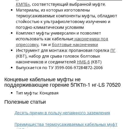
КМПБ»
, соответствующий выбранной муфте.
Материалы, из которых изготовлены
термоусаживаемые компоненты муфты, обладают
стойкостью к ультрафиолетовому излучению и
погодно-климатическим условиям
Комплект муфты универсален и позволяет
использовать как кабельные
наконечники под
опрессовку
, так и
болтовые наконечники
Инструмент для монтажа: пропановая горелка
ПГ
(КВТ), набор для срыва головок болтовых
наконечников и соединителей
НМБ-6
(КВТ)
Выпускается по ТУ 3599-006-97284872-2006
Концевые кабельные муфты не
поддерживающие горение 5ПКТп-1 нг-LS 70520
Тип муфты: Концевая
Полезные статьи
Десять причин в пользу непаянного заземления
Преимущества термоусаживаемых кабельных муфт