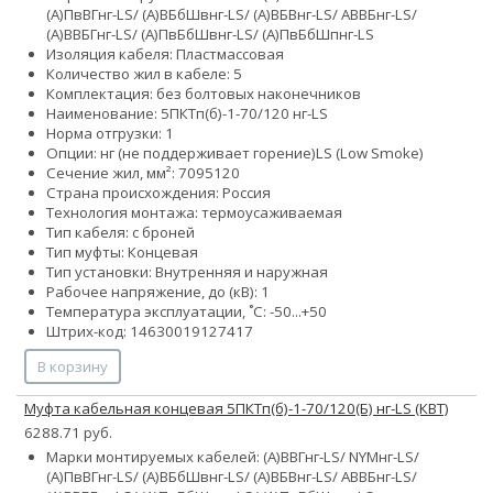
(А)ПвВГнг-LS/ (А)ВБбШвнг-LS/ (А)ВБВнг-LS/ АВВБнг-LS/
(А)ВВБГнг-LS/ (А)ПвБбШвнг-LS/ (А)ПвБбШпнг-LS
Изоляция кабеля: Пластмассовая
Количество жил в кабеле: 5
Комплектация: без болтовых наконечников
Наименование: 5ПКТп(б)-1-70/120 нг-LS
Норма отгрузки: 1
Опции:
нг (не поддерживает горение)
LS (Low Smoke)
Сечение жил, мм²:
70
95
120
Страна происхождения: Россия
Технология монтажа: термоусаживаемая
Тип кабеля: с броней
Тип муфты: Концевая
Тип установки: Внутренняя и наружная
Рабочее напряжение, до (кВ): 1
Температура эксплуатации, ˚С: -50...+50
Штрих-код: 14630019127417
В корзину
Муфта кабельная концевая 5ПКТп(б)-1-70/120(Б) нг-LS (КВТ)
6288.71 руб.
Марки монтируемых кабелей: (А)ВВГнг-LS/ NYMнг-LS/
(А)ПвВГнг-LS/ (А)ВБбШвнг-LS/ (А)ВБВнг-LS/ АВВБнг-LS/