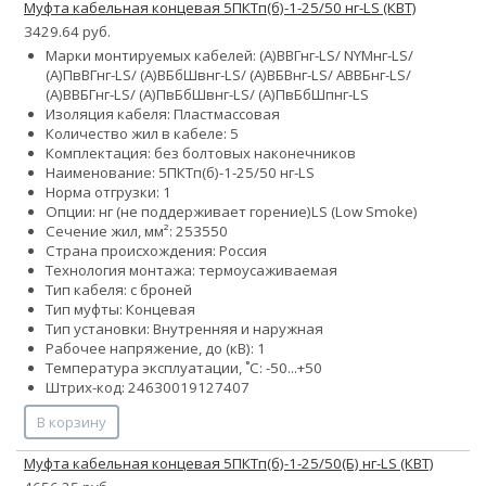
Муфта кабельная концевая 5ПКТп(б)-1-25/50 нг-LS (КВТ)
3429.64 руб.
Марки монтируемых кабелей: (А)ВВГнг-LS/ NYMнг-LS/
(А)ПвВГнг-LS/ (А)ВБбШвнг-LS/ (А)ВБВнг-LS/ АВВБнг-LS/
(А)ВВБГнг-LS/ (А)ПвБбШвнг-LS/ (А)ПвБбШпнг-LS
Изоляция кабеля: Пластмассовая
Количество жил в кабеле: 5
Комплектация: без болтовых наконечников
Наименование: 5ПКТп(б)-1-25/50 нг-LS
Норма отгрузки: 1
Опции:
нг (не поддерживает горение)
LS (Low Smoke)
Сечение жил, мм²:
25
35
50
Страна происхождения: Россия
Технология монтажа: термоусаживаемая
Тип кабеля: с броней
Тип муфты: Концевая
Тип установки: Внутренняя и наружная
Рабочее напряжение, до (кВ): 1
Температура эксплуатации, ˚С: -50...+50
Штрих-код: 24630019127407
В корзину
Муфта кабельная концевая 5ПКТп(б)-1-25/50(Б) нг-LS (КВТ)