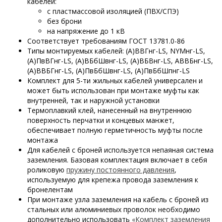
кабелей:
с пластмассовой изоляцией (ПВХ/СПЭ)
без брони
на напряжение до 1 кВ
Соответствует требованиям ГОСТ 13781.0-86
Типы монтируемых кабелей: (А)ВВГнг-LS, NYMнг-LS,
(А)ПвВГнг-LS, (А)ВБбШвнг-LS, (А)ВБВнг-LS, АВВБнг-LS,
(А)ВВБГнг-LS, (А)ПвБбШвнг-LS, (А)ПвБбШпнг-LS
Комплект для 5-ти жильных кабелей универсален и
может быть использован при монтаже муфты как
внутренней, так и наружной установки
Термоплавкий клей, нанесенный на внутреннюю
поверхность перчатки и концевых манжет,
обеспечивает полную герметичность муфты после
монтажа
Для кабелей с броней используется непаяная система
заземления. Базовая комплектация включает в себя
роликовую
пружину постоянного давления
,
используемую для крепежа провода заземления к
бронелентам
При монтаже узла заземления на кабель с броней из
стальных или алюминиевых проволок необходимо
дополнительно использовать
«Комплект заземления