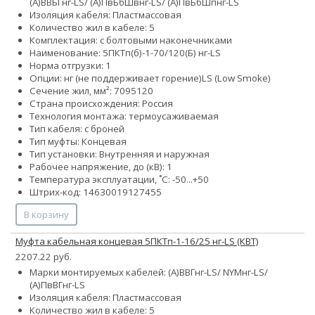
(А)ВВБГнг-LS/ (А)ПвБбШвнг-LS/ (А)ПвБбШпнг-LS
Изоляция кабеля: Пластмассовая
Количество жил в кабеле: 5
Комплектация: с болтовыми наконечниками
Наименование: 5ПКТп(б)-1-70/120(Б) нг-LS
Норма отгрузки: 1
Опции:
нг (не поддерживает горение)
LS (Low Smoke)
Сечение жил, мм²:
70
95
120
Страна происхождения: Россия
Технология монтажа: термоусаживаемая
Тип кабеля: с броней
Тип муфты: Концевая
Тип установки: Внутренняя и наружная
Рабочее напряжение, до (кВ): 1
Температура эксплуатации, ˚С: -50...+50
Штрих-код: 14630019127455
В корзину
Муфта кабельная концевая 5ПКТп-1-16/25 нг-LS (КВТ)
2207.22 руб.
Марки монтируемых кабелей: (А)ВВГнг-LS/ NYMнг-LS/
(А)ПвВГнг-LS
Изоляция кабеля: Пластмассовая
Количество жил в кабеле: 5