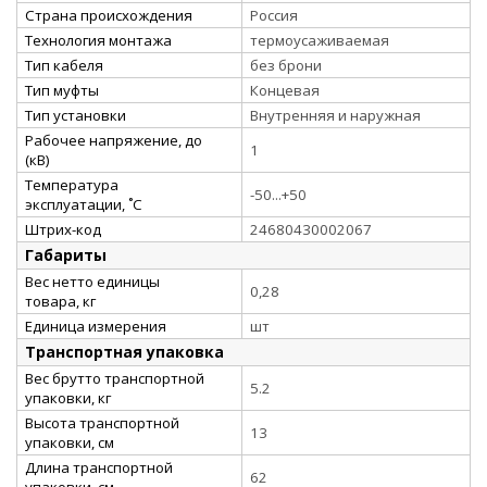
Страна происхождения
Россия
Технология монтажа
термоусаживаемая
Тип кабеля
без брони
Тип муфты
Концевая
Тип установки
Внутренняя и наружная
Рабочее напряжение, до
1
(кВ)
Температура
-50...+50
эксплуатации, ˚С
Штрих-код
24680430002067
Габариты
Вес нетто единицы
0,28
товара, кг
Единица измерения
шт
Транспортная упаковка
Вес брутто транспортной
5.2
упаковки, кг
Высота транспортной
13
упаковки, см
Длина транспортной
62
упаковки, см