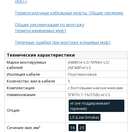
«КВТ»
Термоусадочные кабельные муфты. Общие сведения.
Общие рекомендации по монтажу
термоусаживаемых муфт
Типичные ошибки при монтаже концевых муфт
Технические характеристики
Марки монтируемых
(А)ВВГнг-LS/ NYMнг-LS/
кабелей
(А)ПвВГнг-LS
Изоляция кабеля
Пластмассовая
Количество жил в кабеле
5
Комплектация
с болтовыми наконечниками
Наименование
5ПКТп-1-16/25(Б) нг-LS
нг (не поддерживает
горение)
Опции
LS (Low Smoke)
Сечение жил, мм²
16
25