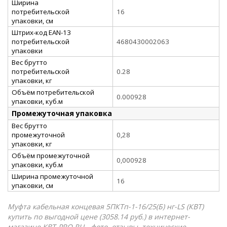
Ширина
потребительской
16
упаковки, см
Штрих-код EAN-13
потребительской
4680430002063
упаковки
Вес брутто
потребительской
0.28
упаковки, кг
Объём потребительской
0.000928
упаковки, куб.м
Промежуточная упаковка
Вес брутто
промежуточной
0,28
упаковки, кг
Объём промежуточной
0,000928
упаковки, куб.м
Ширина промежуточной
16
упаковки, см
Муфта кабельная концевая 5ПКТп-1-16/25(Б) нг-LS (КВТ)
купить по выгодной цене (3058.14 руб.) в интернет-
магазине КВТ-PRO.RU - фото, отзывы, технические