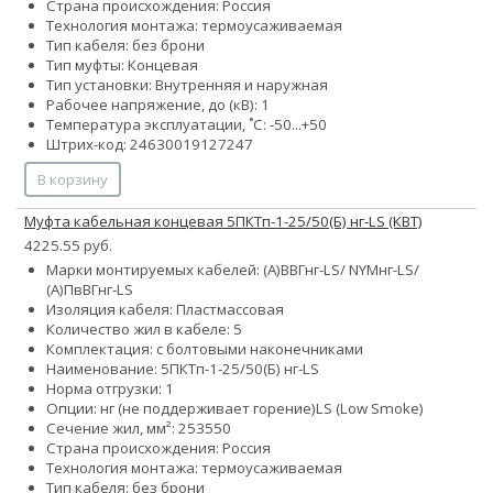
Страна происхождения: Россия
Технология монтажа: термоусаживаемая
Тип кабеля: без брони
Тип муфты: Концевая
Тип установки: Внутренняя и наружная
Рабочее напряжение, до (кВ): 1
Температура эксплуатации, ˚С: -50...+50
Штрих-код: 24630019127247
В корзину
Муфта кабельная концевая 5ПКТп-1-25/50(Б) нг-LS (КВТ)
4225.55 руб.
Марки монтируемых кабелей: (А)ВВГнг-LS/ NYMнг-LS/
(А)ПвВГнг-LS
Изоляция кабеля: Пластмассовая
Количество жил в кабеле: 5
Комплектация: с болтовыми наконечниками
Наименование: 5ПКТп-1-25/50(Б) нг-LS
Норма отгрузки: 1
Опции:
нг (не поддерживает горение)
LS (Low Smoke)
Сечение жил, мм²:
25
35
50
Страна происхождения: Россия
Технология монтажа: термоусаживаемая
Тип кабеля: без брони