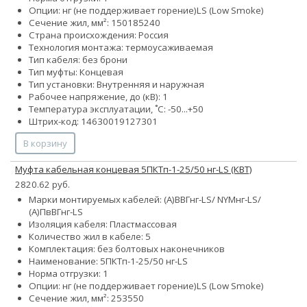
Опции:
нг (не поддерживает горение)
LS (Low Smoke)
Сечение жил, мм²:
150
185
240
Страна происхождения: Россия
Технология монтажа: термоусаживаемая
Тип кабеля: без брони
Тип муфты: Концевая
Тип установки: Внутренняя и наружная
Рабочее напряжение, до (кВ): 1
Температура эксплуатации, ˚С: -50...+50
Штрих-код: 14630019127301
В корзину
Муфта кабельная концевая 5ПКТп-1-25/50 нг-LS (КВТ)
2820.62 руб.
Марки монтируемых кабелей: (А)ВВГнг-LS/ NYMнг-LS/
(А)ПвВГнг-LS
Изоляция кабеля: Пластмассовая
Количество жил в кабеле: 5
Комплектация: без болтовых наконечников
Наименование: 5ПКТп-1-25/50 нг-LS
Норма отгрузки: 1
Опции:
нг (не поддерживает горение)
LS (Low Smoke)
Сечение жил, мм²:
25
35
50