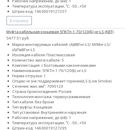
Рабочее напряжение, до (кВ): 1
Температура эксплуатации, ˚С: -50...+50
Штрих-код: 14630019127257
В корзину
Муфта кабельная концевая 5ПКТп-1-70/120(Б) нг-LS (КВТ)
5477.51 руб.
Марки монтируемых кабелей: (А)ВВГнг-LS/ NYMнг-LS/
(А)ПвВГнг-LS
Изоляция кабеля: Пластмассовая
Количество жил в кабеле: 5
Комплектация: с болтовыми наконечниками
Наименование: 5ПКТп-1-70/120(Б) нг-LS
Норма отгрузки: 1
Опции:
нг (не поддерживает горение)
LS (Low Smoke)
Сечение жил, мм²:
70
95
120
Страна происхождения: Россия
Технология монтажа: термоусаживаемая
Тип кабеля: без брони
Тип муфты: Концевая
Тип установки: Внутренняя и наружная
Рабочее напряжение, до (кВ): 1
Температура эксплуатации, ˚С: -50...+50
Штрих-код: 14630019127295