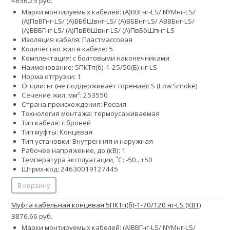
4656.25 руб.
Марки монтируемых кабелей: (А)ВВГнг-LS/ NYMнг-LS/
(А)ПвВГнг-LS/ (А)ВБбШвнг-LS/ (А)ВБВнг-LS/ АВВБнг-LS/
(А)ВВБГнг-LS/ (А)ПвБбШвнг-LS/ (А)ПвБбШпнг-LS
Изоляция кабеля: Пластмассовая
Количество жил в кабеле: 5
Комплектация: с болтовыми наконечниками
Наименование: 5ПКТп(б)-1-25/50(Б) нг-LS
Норма отгрузки: 1
Опции:
нг (не поддерживает горение)
LS (Low Smoke)
Сечение жил, мм²:
25
35
50
Страна происхождения: Россия
Технология монтажа: термоусаживаемая
Тип кабеля: с броней
Тип муфты: Концевая
Тип установки: Внутренняя и наружная
Рабочее напряжение, до (кВ): 1
Температура эксплуатации, ˚С: -50...+50
Штрих-код: 24630019127445
В корзину
Муфта кабельная концевая 5ПКТп(б)-1-70/120 нг-LS (КВТ)
3876.66 руб.
Марки монтируемых кабелей: (А)ВВГнг-LS/ NYMнг-LS/