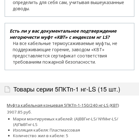
определить для себя сам, учитывая вышеуказанные
доводы.
Есть ли у вас документальное подтверждение
негорючести муфт «КВТ» с индексом нг LS?
На все кабельные термоусаживаемые муфты, не
поддерживающие горение, заводом «КВТ»
предоставляется сертификат соответствия
требованиям пожарной безопасности.
Товары серии 5ПКТп-1 нг-LS (15 шт.)
Муфта кабельная концевая 5ПКТп-1-150/240 нг-LS (КВТ)
3907.85 руб.
Марки монтируемых кабелей: (А)ВВГнг-LS/ NYMнг-LS/
(А)ПвВГнг-LS
Изоляция кабеля: Пластмассовая
Количество жил в кабеле: 5