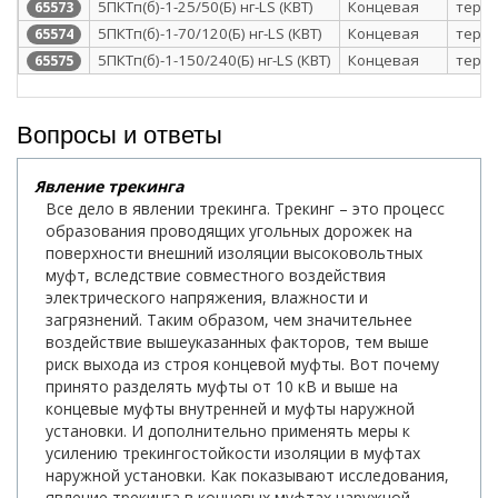
5ПКТп(б)-1-25/50(Б) нг-LS (КВТ)
Концевая
терм
65573
5ПКТп(б)-1-70/120(Б) нг-LS (КВТ)
Концевая
терм
65574
5ПКТп(б)-1-150/240(Б) нг-LS (КВТ)
Концевая
терм
65575
Вопросы и ответы
Явление трекинга
Все дело в явлении трекинга. Трекинг – это процесс
образования проводящих угольных дорожек на
поверхности внешний изоляции высоковольтных
муфт, вследствие совместного воздействия
электрического напряжения, влажности и
загрязнений. Таким образом, чем значительнее
воздействие вышеуказанных факторов, тем выше
риск выхода из строя концевой муфты. Вот почему
принято разделять муфты от 10 кВ и выше на
концевые муфты внутренней и муфты наружной
установки. И дополнительно применять меры к
усилению трекингостойкости изоляции в муфтах
наружной установки. Как показывают исследования,
явление трекинга в концевых муфтах наружной