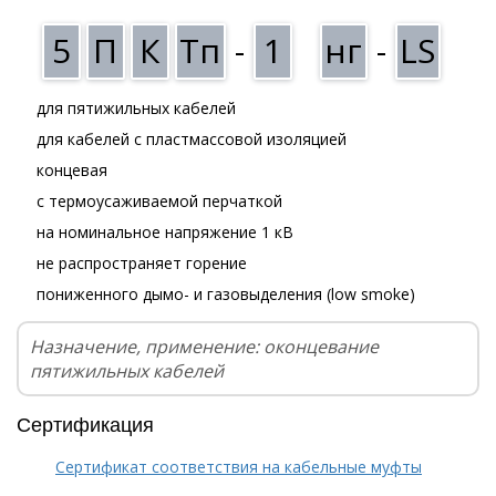
5
П
К
Тп
-
1
нг
-
LS
для пятижильных кабелей
для кабелей с пластмассовой изоляцией
концевая
с термоусаживаемой перчаткой
на номинальное напряжение 1 кВ
не распространяет горение
пониженного дымо- и газовыделения (low smoke)
Назначение, применение: оконцевание
пятижильных кабелей
Сертификация
Сертификат соответствия на кабельные муфты