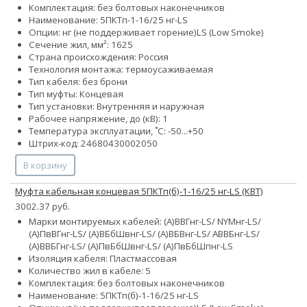
Комплектация: без болтовых наконечников
Наименование: 5ПКТп-1-16/25 нг-LS
Опции:
нг (не поддерживает горение)
LS (Low Smoke)
Сечение жил, мм²:
16
25
Страна происхождения: Россия
Технология монтажа: термоусаживаемая
Тип кабеля: без брони
Тип муфты: Концевая
Тип установки: Внутренняя и наружная
Рабочее напряжение, до (кВ): 1
Температура эксплуатации, ˚С: -50...+50
Штрих-код: 24680430002050
В корзину
Муфта кабельная концевая 5ПКТп(б)-1-16/25 нг-LS (КВТ)
3002.37 руб.
Марки монтируемых кабелей: (А)ВВГнг-LS/ NYMнг-LS/
(А)ПвВГнг-LS/ (А)ВБбШвнг-LS/ (А)ВБВнг-LS/ АВВБнг-LS/
(А)ВВБГнг-LS/ (А)ПвБбШвнг-LS/ (А)ПвБбШпнг-LS
Изоляция кабеля: Пластмассовая
Количество жил в кабеле: 5
Комплектация: без болтовых наконечников
Наименование: 5ПКТп(б)-1-16/25 нг-LS