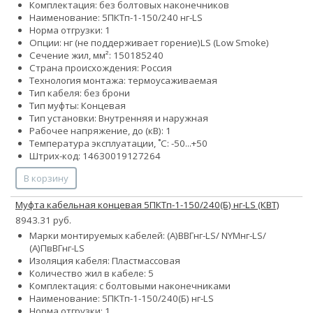
Комплектация: без болтовых наконечников
Наименование: 5ПКТп-1-150/240 нг-LS
Норма отгрузки: 1
Опции:
нг (не поддерживает горение)
LS (Low Smoke)
Сечение жил, мм²:
150
185
240
Страна происхождения: Россия
Технология монтажа: термоусаживаемая
Тип кабеля: без брони
Тип муфты: Концевая
Тип установки: Внутренняя и наружная
Рабочее напряжение, до (кВ): 1
Температура эксплуатации, ˚С: -50...+50
Штрих-код: 14630019127264
В корзину
Муфта кабельная концевая 5ПКТп-1-150/240(Б) нг-LS (КВТ)
8943.31 руб.
Марки монтируемых кабелей: (А)ВВГнг-LS/ NYMнг-LS/
(А)ПвВГнг-LS
Изоляция кабеля: Пластмассовая
Количество жил в кабеле: 5
Комплектация: с болтовыми наконечниками
Наименование: 5ПКТп-1-150/240(Б) нг-LS
Норма отгрузки: 1