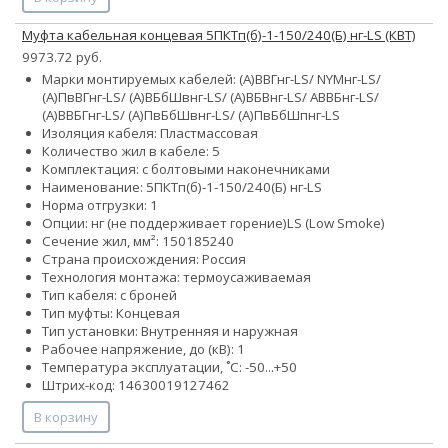
Муфта кабельная концевая 5ПКТп(б)-1-150/240(Б) нг-LS (КВТ)
9973.72 руб.
Марки монтируемых кабелей: (А)ВВГнг-LS/ NYMнг-LS/
(А)ПвВГнг-LS/ (А)ВБбШвнг-LS/ (А)ВБВнг-LS/ АВВБнг-LS/
(А)ВВБГнг-LS/ (А)ПвБбШвнг-LS/ (А)ПвБбШпнг-LS
Изоляция кабеля: Пластмассовая
Количество жил в кабеле: 5
Комплектация: с болтовыми наконечниками
Наименование: 5ПКТп(б)-1-150/240(Б) нг-LS
Норма отгрузки: 1
Опции:
нг (не поддерживает горение)
LS (Low Smoke)
Сечение жил, мм²:
150
185
240
Страна происхождения: Россия
Технология монтажа: термоусаживаемая
Тип кабеля: с броней
Тип муфты: Концевая
Тип установки: Внутренняя и наружная
Рабочее напряжение, до (кВ): 1
Температура эксплуатации, ˚С: -50...+50
Штрих-код: 14630019127462
В корзину