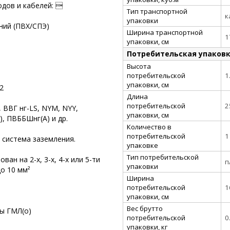
дов и кабелей: 
Тип транспортной
к
упаковки
ний (ПВХ/СПЭ)
Ширина транспортной
1
упаковки, см
Потребительская упаков
Высота
потребительской
1
упаковки, см
2
Длина
потребительской
2
 ВВГ нг-LS, NYM, NYY,
упаковки, см
, ПВББШнг(А) и др.
Количество в
потребительской
1
 система заземления.
упаковке
Тип потребительской
ан на 2-х, 3-х, 4-х или 5-ти
п
упаковки
до 10 мм²
Ширина
потребительской
1
упаковки, см
Вес брутто
ы ГМЛ(о)
потребительской
0
упаковки, кг