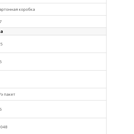
артонная коробка
7
ка
.5
5
/э пакет
6
.048