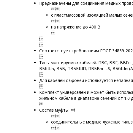
Предназначены для соединения медных прово

с пластмассовой изоляцией малых сече

на напряжение до 400 В



Соответствует требованиям ГОСТ 34839-202

Типы монтируемых кабелей: ПВС, ВВГ, ВВГнг,
ВБбШв, ВБВ, ПВББШП, ПВБВнг-LS, ВБбШнг(А)

Для кабелей с броней используется непаяная

Комплект универсален и может быть использов
жильном кабеле в диапазоне сечений от 1.0 

Состав муфты: 

соединительные медные луженые гильз
