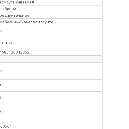
ермоусаживаемая
ез брони
оединительная
 кабельных каналах и грунте
.4
50...+50
4680430043353
.4
5
2
5
.00561