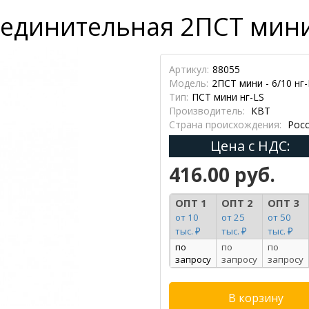
единительная 2ПСТ мини 
Артикул:
88055
Модель:
2ПСТ мини - 6/10 нг-
Тип:
ПСТ мини нг-LS
Производитель:
КВТ
Страна происхождения:
Росс
Цена с НДС:
416.00 руб.
ОПТ 1
ОПТ 2
ОПТ 3
от 10
от 25
от 50
тыс. ₽
тыс. ₽
тыс. ₽
по
по
по
запросу
запросу
запросу