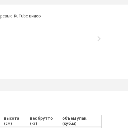
высота
вес брутто
объем упак.
(см)
(кг)
(куб.м)