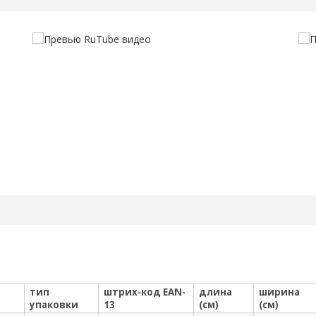
тип
штрих-код EAN-
длина
ширина
упаковки
13
(см)
(см)