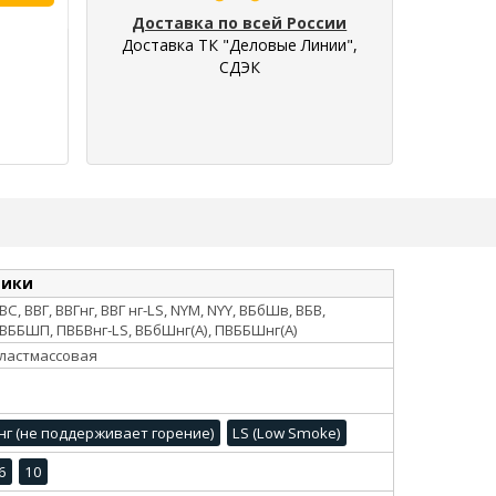
Доставка по всей России
Доставка ТК "Деловые Линии",
СДЭК
тики
ВС, ВВГ, ВВГнг, ВВГ нг-LS, NYM, NYY, ВБбШв, ВБВ,
ВББШП, ПВБВнг-LS, ВБбШнг(А), ПВББШнг(А)
ластмассовая
нг (не поддерживает горение)
LS (Low Smoke)
6
10