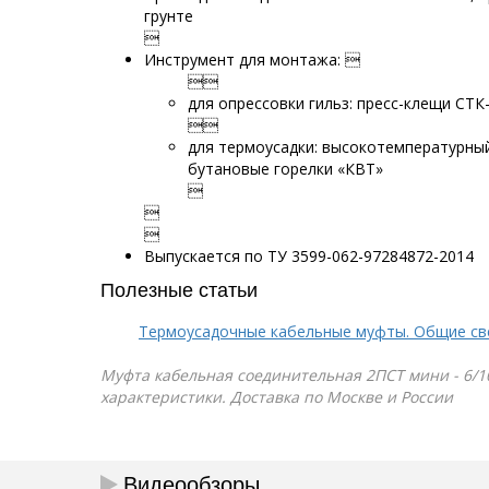
грунте

Инструмент для монтажа: 

для опрессовки гильз: пресс-клещи СТК

для термоусадки: высокотемпературны
бутановые горелки «КВТ»



Выпускается по ТУ 3599-062-97284872-2014
Полезные статьи
Термоусадочные кабельные муфты. Общие св
Муфта кабельная соединительная 2ПСТ мини - 6/10 
характеристики. Доставка по Москве и России
Видеообзоры