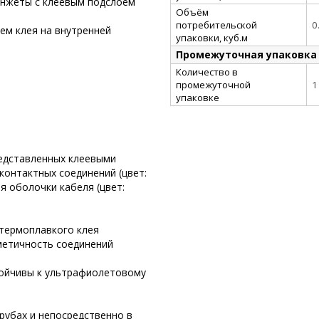
нжеты с клеевым подслоем
Объём
потребительской
0
ем клея на внутренней
упаковки, куб.м
Промежуточная упаковка
Количество в
промежуточной
1
упаковке
редставленных клеевыми
онтактных соединений (цвет:
я оболочки кабеля (цвет:
 термоплавкого клея
метичность соединений
тойчивы к ультрафиолетовому
рубах и непосредственно в