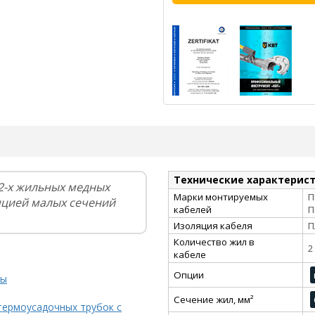
Технические характерис
2-х жильных медных
Марки монтируемых
П
яцией малых сечений
кабелей
П
Изоляция кабеля
П
Количество жил в
2
кабеле
Опции
ты
Сечение жил, мм²
термоусадочных трубок с