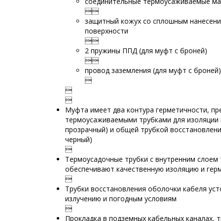
соединительные термоусаживаемые ма

защитный кожух со сплошным нанесени
поверхности

2 пружины ППД (для муфт с броней)

провод заземления (для муфт с броней)



Муфта имеет два контура герметичности, п
термоусаживаемыми трубками для изоляции к
прозрачный) и общей трубкой восстановлени
черный)

Термоусадочные трубки с внутренним слоем
обеспечивают качественную изоляцию и гер

Трубки восстановления оболочки кабеля ус
излучению и погодным условиям

Прокладка в подземных кабельных каналах, т