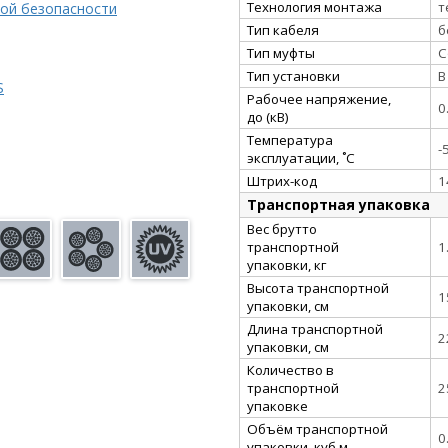
Технология монтажа
т
ой безопасности
Тип кабеля
б
Тип муфты
С
Тип установки
В
S
Рабочее напряжение,
0
до (кВ)
Температура
-
эксплуатации, ˚С
Штрих-код
1
Транспортная упаковка
Вес брутто
транспортной
1
упаковки, кг
Высота транспортной
1
упаковки, см
Длина транспортной
2
упаковки, см
Количество в
транспортной
2
упаковке
Объём транспортной
0
упаковки, куб.м