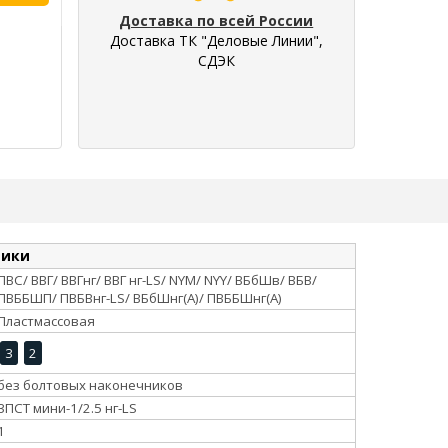
Доставка по всей России
Доставка ТК "Деловые Линии",
СДЭК
тики
ПВС/ ВВГ/ ВВГнг/ ВВГ нг-LS/ NYM/ NYY/ ВБбШв/ ВБВ/
ПВББШП/ ПВБВнг-LS/ ВБбШнг(А)/ ПВББШнг(А)
Пластмассовая
3
2
без болтовых наконечников
3ПСТ мини-1/2.5 нг-LS
1