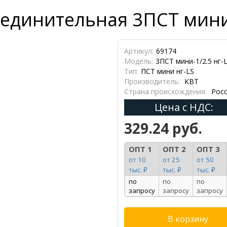
единительная 3ПСТ мини-1
Артикул:
69174
Модель:
3ПСТ мини-1/2.5 нг-
Тип:
ПСТ мини нг-LS
Производитель:
КВТ
Страна происхождения:
Росс
Цена с НДС:
329.24 руб.
ОПТ 1
ОПТ 2
ОПТ 3
от 10
от 25
от 50
тыс. ₽
тыс. ₽
тыс. ₽
по
по
по
запросу
запросу
запросу