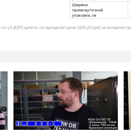
Ширина
промежуточной
упаковки, см
г-LS (КВТ) купить по выгодной цене (329.24 руб.) в интернет-м