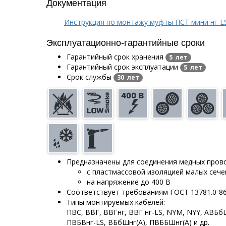
Документация
Инструкция по монтажу муфты ПСТ мини нг-L
Эксплуатационно-гарантийные сроки
Гарантийный срок хранения
5 лет
Гарантийный срок эксплуатации
5 лет
Срок службы
30 лет
Предназначены для соединения медных прово
с пластмассовой изоляцией малых сече
на напряжение до 400 В
Соответствует требованиям ГОСТ 13781.0-8
Типы монтируемых кабелей:
ПВС, ВВГ, ВВГнг, ВВГ нг-LS, NYM, NYY, АВБ
ПВБВнг-LS, ВБбШнг(А), ПВББШнг(А) и др.