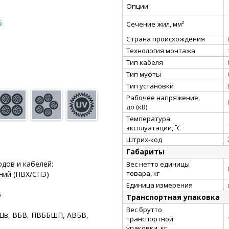
Опции
S
Сечение жил, мм²
Страна происхождения
Технология монтажа
Тип кабеля
Тип муфты
Тип установки
Рабочее напряжение,
до (кВ)
Температура
эксплуатации, ˚С
Штрих-код
Габариты
дов и кабелей:
Вес нетто единицы
товара, кг
ний (ПВХ/СПЭ)
Единица измерения
6
Транспортная упаковка
Вес брутто
бШв, ВБВ, ПВББШП, АВБВ,
транспортной
упаковки, кг