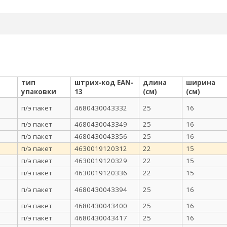
тип
штрих-код EAN-
длина
ширина
упаковки
13
(см)
(см)
п/э пакет
4680430043332
25
16
п/э пакет
4680430043349
25
16
п/э пакет
4680430043356
25
16
п/э пакет
4630019120312
22
15
п/э пакет
4630019120329
22
15
п/э пакет
4630019120336
22
15
п/э пакет
4680430043394
25
16
п/э пакет
4680430043400
25
16
п/э пакет
4680430043417
25
16