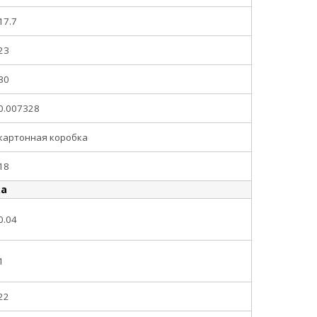
17.7
23
30
0.007328
картонная коробка
18
ка
0.04
1
22