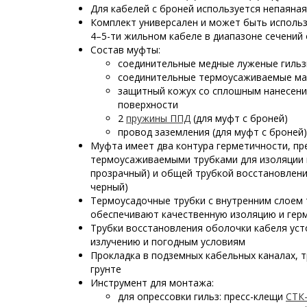
Для кабелей с броней используется непаяная
Комплект универсален и может быть использ
4–5-ти жильном кабеле в диапазоне сечений о
Состав муфты:
соединительные медные луженые гиль
соединительные термоусаживаемые ма
защитный кожух со сплошным нанесени
поверхности
2
пружины ППД
(для муфт с броней)
провод заземления (для муфт с броней)
Муфта имеет два контура герметичности, п
термоусаживаемыми трубками для изоляции к
прозрачный) и общей трубкой восстановлени
черный)
Термоусадочные трубки с внутренним слоем
обеспечивают качественную изоляцию и гер
Трубки восстановления оболочки кабеля ус
излучению и погодным условиям
Прокладка в подземных кабельных каналах, т
грунте
Инструмент для монтажа:
для опрессовки гильз: пресс-клещи
СТК