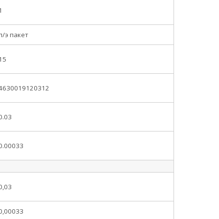
1
п/э пакет
15
4630019120312
0.03
0.00033
0,03
0,00033