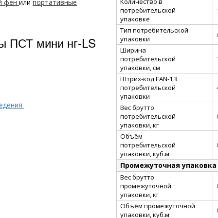
Количество в
й фен
или
портативные
потребительской
упаковке
Тип потребительской
 ПСТ мини нг-LS
упаковки
Ширина
потребительской
упаковки, см
Штрих-код EAN-13
потребительской
упаковки
едения.
Вес брутто
потребительской
упаковки, кг
Объём
потребительской
упаковки, куб.м
Промежуточная упаковка
Вес брутто
промежуточной
упаковки, кг
Объём промежуточной
упаковки, куб.м