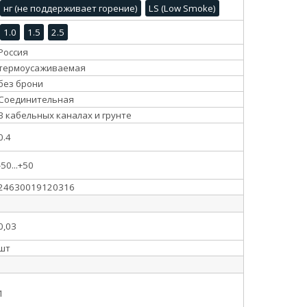
нг (не поддерживает горение)
LS (Low Smoke)
1.0
1.5
2.5
Россия
термоусаживаемая
без брони
Соединительная
В кабельных каналах и грунте
0.4
-50...+50
24630019120316
0,03
шт
1