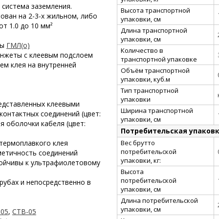
 система заземления.
Высота транспортной
ован на 2-3-х жильном, либо
упаковки, см
т 1.0 до 10 мм²
Длина транспортной
упаковки, см
зы
ГМЛ(о)
Количество в
нжеты с клеевым подслоем
транспортной упаковке
ем клея на внутренней
Объём транспортной
упаковки, куб.м
Тип транспортной
упаковки
редставленных клеевыми
Ширина транспортной
онтактных соединений (цвет:
упаковки, см
я оболочки кабеля (цвет:
Потребительская упаков
Вес брутто
 термоплавкого клея
потребительской
метичность соединений
упаковки, кг:
тойчивы к ультрафиолетовому
Высота
потребительской
рубах и непосредственно в
упаковки, см
Длина потребительской
упаковки, см
-05
,
СТВ-05