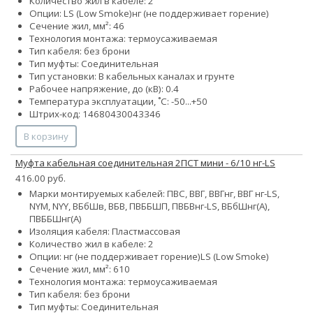
Количество жил в кабеле: 2
Опции:
LS (Low Smoke)
нг (не поддерживает горение)
Сечение жил, мм²:
4
6
Технология монтажа: термоусаживаемая
Тип кабеля: без брони
Тип муфты: Соединительная
Тип установки: В кабельных каналах и грунте
Рабочее напряжение, до (кВ): 0.4
Температура эксплуатации, ˚С: -50...+50
Штрих-код: 14680430043346
В корзину
Муфта кабельная соединительная 2ПСТ мини - 6/10 нг-LS
416.00 руб.
Марки монтируемых кабелей: ПВС, ВВГ, ВВГнг, ВВГ нг-LS,
NYM, NYY, ВБбШв, ВБВ, ПВББШП, ПВБВнг-LS, ВБбШнг(А),
ПВББШнг(А)
Изоляция кабеля: Пластмассовая
Количество жил в кабеле: 2
Опции:
нг (не поддерживает горение)
LS (Low Smoke)
Сечение жил, мм²:
6
10
Технология монтажа: термоусаживаемая
Тип кабеля: без брони
Тип муфты: Соединительная