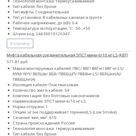
Технология монтажа: термоусаживаемая
Тип кабеля: без брони
Тип муфты: Соединительная
Тип установки: В кабельных каналах и грунте
Рабочее напряжение, до (кВ): 0.4
Температура эксплуатации, ˚С: -50...+50
Штрих-код: 24630019120347
В корзину
Муфта кабельная соединительная 5ПСТ мини-6/10 нг-LS (КВТ)
571.81 руб.
Марки монтируемых кабелей: ПВС/ ВВГ/ ВВГнг/ ВВГ нг-LS/
NYM/ NYY/ ВБбШв/ ВБВ/ ПВББШП/ ПВБВнг-LS/ ВБбШнг(А)/
ПВББШнг(А)
Изоляция кабеля: Пластмассовая
Количество жил в кабеле:
5
4
Комплектация: без болтовых наконечников
Наименование: 5ПСТ мини-6/10 нг-LS
Норма отгрузки: 1
Опции:
нг (не поддерживает горение)
LS (Low Smoke)
Сечение жил, мм²:
6
10
Страна происхождения: Россия
Технология монтажа: термоусаживаемая
Тип кабеля: без брони