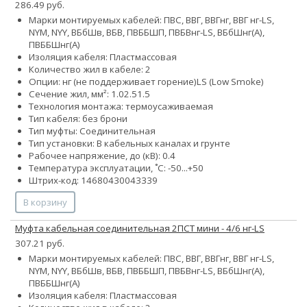
286.49 руб.
Марки монтируемых кабелей: ПВС, ВВГ, ВВГнг, ВВГ нг-LS,
NYM, NYY, ВБбШв, ВБВ, ПВББШП, ПВБВнг-LS, ВБбШнг(А),
ПВББШнг(А)
Изоляция кабеля: Пластмассовая
Количество жил в кабеле: 2
Опции:
нг (не поддерживает горение)
LS (Low Smoke)
Сечение жил, мм²:
1.0
2.5
1.5
Технология монтажа: термоусаживаемая
Тип кабеля: без брони
Тип муфты: Соединительная
Тип установки: В кабельных каналах и грунте
Рабочее напряжение, до (кВ): 0.4
Температура эксплуатации, ˚С: -50...+50
Штрих-код: 14680430043339
В корзину
Муфта кабельная соединительная 2ПСТ мини - 4/6 нг-LS
307.21 руб.
Марки монтируемых кабелей: ПВС, ВВГ, ВВГнг, ВВГ нг-LS,
NYM, NYY, ВБбШв, ВБВ, ПВББШП, ПВБВнг-LS, ВБбШнг(А),
ПВББШнг(А)
Изоляция кабеля: Пластмассовая