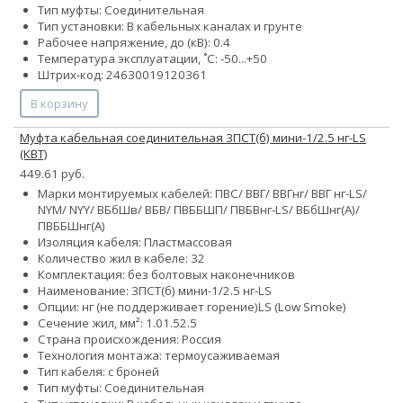
Тип муфты: Соединительная
Тип установки: В кабельных каналах и грунте
Рабочее напряжение, до (кВ): 0.4
Температура эксплуатации, ˚С: -50...+50
Штрих-код: 24630019120361
В корзину
Муфта кабельная соединительная 3ПСТ(б) мини-1/2.5 нг-LS
(КВТ)
449.61 руб.
Марки монтируемых кабелей: ПВС/ ВВГ/ ВВГнг/ ВВГ нг-LS/
NYM/ NYY/ ВБбШв/ ВБВ/ ПВББШП/ ПВБВнг-LS/ ВБбШнг(А)/
ПВББШнг(А)
Изоляция кабеля: Пластмассовая
Количество жил в кабеле:
3
2
Комплектация: без болтовых наконечников
Наименование: 3ПСТ(б) мини-1/2.5 нг-LS
Опции:
нг (не поддерживает горение)
LS (Low Smoke)
Сечение жил, мм²:
1.0
1.5
2.5
Страна происхождения: Россия
Технология монтажа: термоусаживаемая
Тип кабеля: с броней
Тип муфты: Соединительная