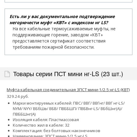
Есть ли у вас документальное подтверждение
негорючести муфт «КВТ» с индексом нг LS?
На все кабельные термоусаживаемые муфты, не
поддерживающие горение, заводом «КВТ»
предоставляется сертификат соответствия
требованиям пожарной безопасности.
Товары серии ПСТ мини нг-LS (23 шт.)
Муфта кабельная соединительная 3ПСТ мини-1/2.5 нг-LS (КВТ)
329.24 руб.
Марки монтируемых кабелей: ПВС/ ВВГ/ ВВГнг/ ВВГ нг-LS/
NYM/ NYY/ ВБбШв/ ВБВ/ ПВББШП/ ПВБВнг-LS/ ВБбШнг(А)/
ПВББШнг(А)
Изоляция кабеля: Пластмассовая
Количество жил в кабеле:
3
2
Комплектация: без болтовых наконечников
Наименование: 3ПСТ мини-1/2.5 нг-LS