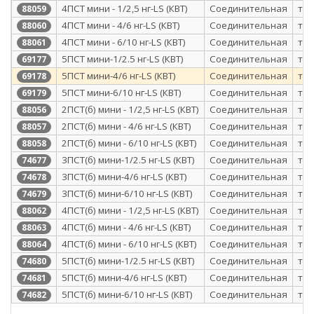
4ПСТ мини - 1/2,5 нг-LS (КВТ)
Соединительная
те
88059
4ПСТ мини - 4/6 нг-LS (КВТ)
Соединительная
те
88060
4ПСТ мини - 6/10 нг-LS (КВТ)
Соединительная
те
88061
5ПСТ мини-1/2.5 нг-LS (КВТ)
Соединительная
те
69177
5ПСТ мини-4/6 нг-LS (КВТ)
Соединительная
те
69178
5ПСТ мини-6/10 нг-LS (КВТ)
Соединительная
те
69179
2ПСТ(б) мини - 1/2,5 нг-LS (КВТ)
Соединительная
те
88056
2ПСТ(б) мини - 4/6 нг-LS (КВТ)
Соединительная
те
88057
2ПСТ(б) мини - 6/10 нг-LS (КВТ)
Соединительная
те
88058
3ПСТ(б) мини-1/2.5 нг-LS (КВТ)
Соединительная
те
74677
3ПСТ(б) мини-4/6 нг-LS (КВТ)
Соединительная
те
74678
3ПСТ(б) мини-6/10 нг-LS (КВТ)
Соединительная
те
74679
4ПСТ(б) мини - 1/2,5 нг-LS (КВТ)
Соединительная
те
88062
4ПСТ(б) мини - 4/6 нг-LS (КВТ)
Соединительная
те
88063
4ПСТ(б) мини - 6/10 нг-LS (КВТ)
Соединительная
те
88064
5ПСТ(б) мини-1/2.5 нг-LS (КВТ)
Соединительная
те
74680
5ПСТ(б) мини-4/6 нг-LS (КВТ)
Соединительная
те
74681
5ПСТ(б) мини-6/10 нг-LS (КВТ)
Соединительная
те
74682