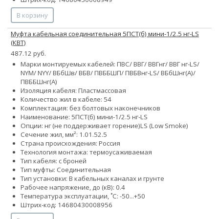
В корзину
Муфта кабельная соединительная 5ПСТ(б) мини-1/2.5 нг-LS
(КВТ)
487.12 руб.
Марки монтируемых кабелей: ПВС/ ВВГ/ ВВГнг/ ВВГ нг-LS/
NYM/ NYY/ ВБбШв/ ВБВ/ ПВББШП/ ПВБВнг-LS/ ВБбШнг(А)/
ПВББШнг(А)
Изоляция кабеля: Пластмассовая
Количество жил в кабеле:
5
4
Комплектация: без болтовых наконечников
Наименование: 5ПСТ(б) мини-1/2.5 нг-LS
Опции:
нг (не поддерживает горение)
LS (Low Smoke)
Сечение жил, мм²:
1.0
1.5
2.5
Страна происхождения: Россия
Технология монтажа: термоусаживаемая
Тип кабеля: с броней
Тип муфты: Соединительная
Тип установки: В кабельных каналах и грунте
Рабочее напряжение, до (кВ): 0.4
Температура эксплуатации, ˚С: -50...+50
Штрих-код: 14680430008956