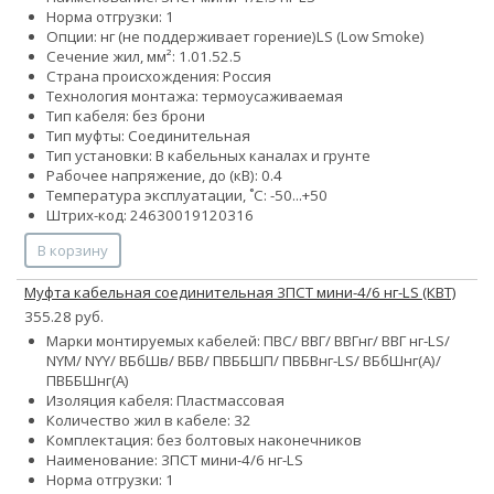
Норма отгрузки: 1
Опции:
нг (не поддерживает горение)
LS (Low Smoke)
Сечение жил, мм²:
1.0
1.5
2.5
Страна происхождения: Россия
Технология монтажа: термоусаживаемая
Тип кабеля: без брони
Тип муфты: Соединительная
Тип установки: В кабельных каналах и грунте
Рабочее напряжение, до (кВ): 0.4
Температура эксплуатации, ˚С: -50...+50
Штрих-код: 24630019120316
В корзину
Муфта кабельная соединительная 3ПСТ мини-4/6 нг-LS (КВТ)
355.28 руб.
Марки монтируемых кабелей: ПВС/ ВВГ/ ВВГнг/ ВВГ нг-LS/
NYM/ NYY/ ВБбШв/ ВБВ/ ПВББШП/ ПВБВнг-LS/ ВБбШнг(А)/
ПВББШнг(А)
Изоляция кабеля: Пластмассовая
Количество жил в кабеле:
3
2
Комплектация: без болтовых наконечников
Наименование: 3ПСТ мини-4/6 нг-LS
Норма отгрузки: 1