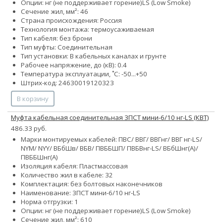
Опции:
нг (не поддерживает горение)
LS (Low Smoke)
Сечение жил, мм²:
4
6
Страна происхождения: Россия
Технология монтажа: термоусаживаемая
Тип кабеля: без брони
Тип муфты: Соединительная
Тип установки: В кабельных каналах и грунте
Рабочее напряжение, до (кВ): 0.4
Температура эксплуатации, ˚С: -50...+50
Штрих-код: 24630019120323
В корзину
Муфта кабельная соединительная 3ПСТ мини-6/10 нг-LS (КВТ)
486.33 руб.
Марки монтируемых кабелей: ПВС/ ВВГ/ ВВГнг/ ВВГ нг-LS/
NYM/ NYY/ ВБбШв/ ВБВ/ ПВББШП/ ПВБВнг-LS/ ВБбШнг(А)/
ПВББШнг(А)
Изоляция кабеля: Пластмассовая
Количество жил в кабеле:
3
2
Комплектация: без болтовых наконечников
Наименование: 3ПСТ мини-6/10 нг-LS
Норма отгрузки: 1
Опции:
нг (не поддерживает горение)
LS (Low Smoke)
Сечение жил, мм²:
6
10