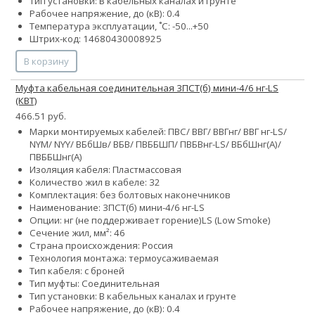
Тип установки: В кабельных каналах и грунте
Рабочее напряжение, до (кВ): 0.4
Температура эксплуатации, ˚С: -50...+50
Штрих-код: 14680430008925
В корзину
Муфта кабельная соединительная 3ПСТ(б) мини-4/6 нг-LS
(КВТ)
466.51 руб.
Марки монтируемых кабелей: ПВС/ ВВГ/ ВВГнг/ ВВГ нг-LS/
NYM/ NYY/ ВБбШв/ ВБВ/ ПВББШП/ ПВБВнг-LS/ ВБбШнг(А)/
ПВББШнг(А)
Изоляция кабеля: Пластмассовая
Количество жил в кабеле:
3
2
Комплектация: без болтовых наконечников
Наименование: 3ПСТ(б) мини-4/6 нг-LS
Опции:
нг (не поддерживает горение)
LS (Low Smoke)
Сечение жил, мм²:
4
6
Страна происхождения: Россия
Технология монтажа: термоусаживаемая
Тип кабеля: с броней
Тип муфты: Соединительная
Тип установки: В кабельных каналах и грунте
Рабочее напряжение, до (кВ): 0.4