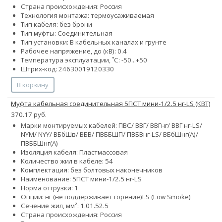
Страна происхождения: Россия
Технология монтажа: термоусаживаемая
Тип кабеля: без брони
Тип муфты: Соединительная
Тип установки: В кабельных каналах и грунте
Рабочее напряжение, до (кВ): 0.4
Температура эксплуатации, ˚С: -50...+50
Штрих-код: 24630019120330
В корзину
Муфта кабельная соединительная 5ПСТ мини-1/2.5 нг-LS (КВТ)
370.17 руб.
Марки монтируемых кабелей: ПВС/ ВВГ/ ВВГнг/ ВВГ нг-LS/
NYM/ NYY/ ВБбШв/ ВБВ/ ПВББШП/ ПВБВнг-LS/ ВБбШнг(А)/
ПВББШнг(А)
Изоляция кабеля: Пластмассовая
Количество жил в кабеле:
5
4
Комплектация: без болтовых наконечников
Наименование: 5ПСТ мини-1/2.5 нг-LS
Норма отгрузки: 1
Опции:
нг (не поддерживает горение)
LS (Low Smoke)
Сечение жил, мм²:
1.0
1.5
2.5
Страна происхождения: Россия