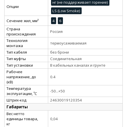
нг (не поддерживает горение)
Опции
LS (Low Smoke)
Сечение жил, мм²
4
6
Страна
Россия
происхождения
Технология
термоусаживаемая
монтажа
Тип кабеля
без брони
Тип муфты
Соединительная
Тип установки
В кабельных каналах и грунте
Рабочее
напряжение, до
0.4
(кВ)
Температура
-50...+50
эксплуатации, ˚С
Штрих-код
24630019120354
Габариты
Вес нетто
единицы товара,
0,04
кг