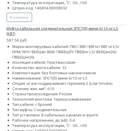
Температура эксплуатации, ˚С: -50...+50
Штрих-код: 14680430008932
В корзину
Муфта кабельная соединительная 3ПСТ(б) мини-6/10 нг-LS
(КВТ)
587.56 руб.
Марки монтируемых кабелей: ПВС/ ВВГ/ ВВГнг/ ВВГ нг-LS/
NYM/ NYY/ ВБбШв/ ВБВ/ ПВББШП/ ПВБВнг-LS/ ВБбШнг(А)/
ПВББШнг(А)
Изоляция кабеля: Пластмассовая
Количество жил в кабеле:
3
2
Комплектация: без болтовых наконечников
Наименование: 3ПСТ(б) мини-6/10 нг-LS
Опции:
нг (не поддерживает горение)
LS (Low Smoke)
Сечение жил, мм²:
6
10
Страна происхождения: Россия
Технология монтажа: термоусаживаемая
Тип кабеля: с броней
Тип муфты: Соединительная
Тип установки: В кабельных каналах и грунте
Рабочее напряжение, до (кВ): 0.4
Температура эксплуатации, ˚С: -50...+50
Штрих-код: 14680430008949