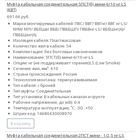
Муфта кабельная соединительная 5ПСТ(б) мини-6/10 нг-LS
(КВТ)
691.66 руб.
Марки монтируемых кабелей: ПВС/ ВВГ/ ВВГнг/ ВВГ нг-LS/
NYM/ NYY/ ВБбШв/ ВБВ/ ПВББШП/ ПВБВнг-LS/ ВБбШнг(А)/
ПВББШнг(А)
Изоляция кабеля: Пластмассовая
Количество жил в кабеле:
5
4
Комплектация: без болтовых наконечников
Наименование: 5ПСТ(б) мини-6/10 нг-LS
Опции:
нг (не поддерживает горение)
LS (Low Smoke)
Сечение жил, мм²:
6
10
Страна происхождения: Россия
Технология монтажа: термоусаживаемая
Тип кабеля: с броней
Тип муфты: Соединительная
Тип установки: В кабельных каналах и грунте
Рабочее напряжение, до (кВ): 0.4
Температура эксплуатации, ˚С: -50...+50
Штрих-код: 14680430008970
В корзину
Муфта кабельная соединительная 2ПСТ мини - 1/2,5 нг-LS