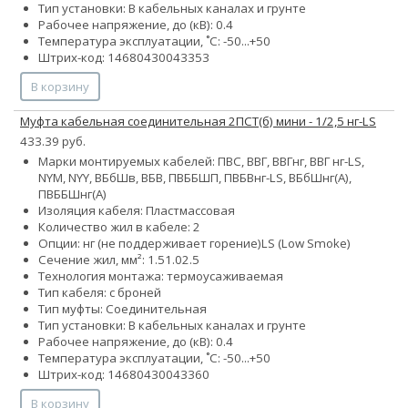
Тип установки: В кабельных каналах и грунте
Рабочее напряжение, до (кВ): 0.4
Температура эксплуатации, ˚С: -50...+50
Штрих-код: 14680430043353
В корзину
Муфта кабельная соединительная 2ПСТ(б) мини - 1/2,5 нг-LS
433.39 руб.
Марки монтируемых кабелей: ПВС, ВВГ, ВВГнг, ВВГ нг-LS,
NYM, NYY, ВБбШв, ВБВ, ПВББШП, ПВБВнг-LS, ВБбШнг(А),
ПВББШнг(А)
Изоляция кабеля: Пластмассовая
Количество жил в кабеле: 2
Опции:
нг (не поддерживает горение)
LS (Low Smoke)
Сечение жил, мм²:
1.5
1.0
2.5
Технология монтажа: термоусаживаемая
Тип кабеля: с броней
Тип муфты: Соединительная
Тип установки: В кабельных каналах и грунте
Рабочее напряжение, до (кВ): 0.4
Температура эксплуатации, ˚С: -50...+50
Штрих-код: 14680430043360
В корзину