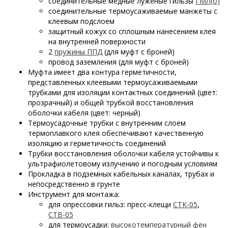
соединительные медные луженые гильзы
ГМЛ(о)
соединительные термоусаживаемые манжеты с
клеевым подслоем
защитный кожух со сплошным нанесением клея
на внутренней поверхности
2
пружины ППД
(для муфт с броней)
провод заземления (для муфт с броней)
Муфта имеет два контура герметичности,
представленных клеевыми термоусаживаемыми
трубками для изоляции контактных соединений (цвет:
прозрачный) и общей трубкой восстановления
оболочки кабеля (цвет: черный)
Термоусадочные трубки с внутренним слоем
термоплавкого клея обеспечивают качественную
изоляцию и герметичность соединений
Трубки восстановления оболочки кабеля устойчивы к
ультрафиолетовому излучению и погодным условиям
Прокладка в подземных кабельных каналах, трубах и
непосредственно в грунте
Инструмент для монтажа:
для опрессовки гильз: пресс-клещи
СТК-05
,
СТВ-05
для термоусадки:
высокотемпературный фен