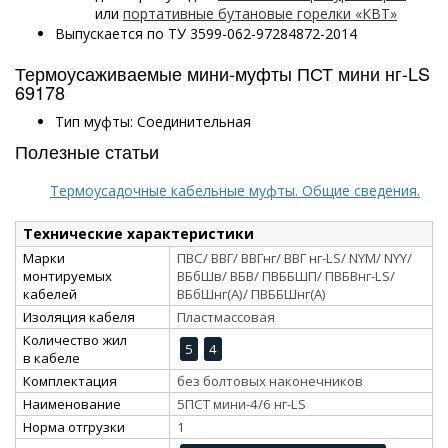
или
портативные бутановые горелки «КВТ»
Выпускается по ТУ 3599-062-97284872-2014
Термоусаживаемые мини-муфты ПСТ мини нг-LS
69178
Тип муфты: Соединительная
Полезные статьи
Термоусадочные кабельные муфты. Общие сведения.
Технические характеристики
Марки
ПВС/ ВВГ/ ВВГнг/ ВВГ нг-LS/ NYM/ NYY/
монтируемых
ВБбШв/ ВБВ/ ПВББШП/ ПВБВнг-LS/
кабелей
ВБбШнг(А)/ ПВББШнг(А)
Изоляция кабеля
Пластмассовая
Количество жил
5
4
в кабеле
Комплектация
без болтовых наконечников
Наименование
5ПСТ мини-4/6 нг-LS
Норма отгрузки
1