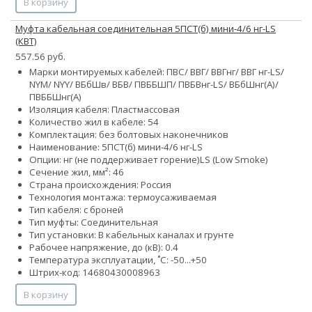
В корзину
Муфта кабельная соединительная 5ПСТ(б) мини-4/6 нг-LS
(КВТ)
557.56 руб.
Марки монтируемых кабелей: ПВС/ ВВГ/ ВВГнг/ ВВГ нг-LS/
NYM/ NYY/ ВБбШв/ ВБВ/ ПВББШП/ ПВБВнг-LS/ ВБбШнг(А)/
ПВББШнг(А)
Изоляция кабеля: Пластмассовая
Количество жил в кабеле:
5
4
Комплектация: без болтовых наконечников
Наименование: 5ПСТ(б) мини-4/6 нг-LS
Опции:
нг (не поддерживает горение)
LS (Low Smoke)
Сечение жил, мм²:
4
6
Страна происхождения: Россия
Технология монтажа: термоусаживаемая
Тип кабеля: с броней
Тип муфты: Соединительная
Тип установки: В кабельных каналах и грунте
Рабочее напряжение, до (кВ): 0.4
Температура эксплуатации, ˚С: -50...+50
Штрих-код: 14680430008963
В корзину