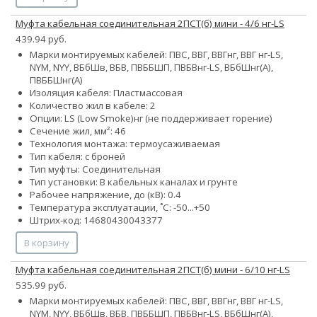
Муфта кабельная соединительная 2ПСТ(б) мини - 4/6 нг-LS
439.94 руб.
Марки монтируемых кабелей: ПВС, ВВГ, ВВГнг, ВВГ нг-LS,
NYM, NYY, ВБбШв, ВБВ, ПВББШП, ПВБВнг-LS, ВБбШнг(А),
ПВББШнг(А)
Изоляция кабеля: Пластмассовая
Количество жил в кабеле: 2
Опции:
LS (Low Smoke)
нг (не поддерживает горение)
Сечение жил, мм²:
4
6
Технология монтажа: термоусаживаемая
Тип кабеля: с броней
Тип муфты: Соединительная
Тип установки: В кабельных каналах и грунте
Рабочее напряжение, до (кВ): 0.4
Температура эксплуатации, ˚С: -50...+50
Штрих-код: 14680430043377
В корзину
Муфта кабельная соединительная 2ПСТ(б) мини - 6/10 нг-LS
535.99 руб.
Марки монтируемых кабелей: ПВС, ВВГ, ВВГнг, ВВГ нг-LS,
NYM, NYY, ВБбШв, ВБВ, ПВББШП, ПВБВнг-LS, ВБбШнг(А),