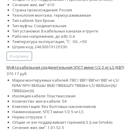
Сечение жил, мм²:
6
10
Страна происхождения: Россия
Технология монтажа: термоусаживаемая
Тип кабеля: без брони
Тип муфты: Соединительная
Тип установки: В кабельных каналах и грунте
Рабочее напряжение, до (кВ): 0.4
Температура эксплуатации, ˚С: -50...+50
Штрих-код: 24630019120330
В корзину
Муфта кабельная соединительная 5ПСТ мини-1/2.5 нг-LS (КВТ)
370.17 руб.
Марки монтируемых кабелей: ПВС/ ВВГ/ ВВГнг/ ВВГ нг-LS/
NYM/ NYY/ ВБбШв/ ВБВ/ ПВББШП/ ПВБВнг-LS/ ВБбШнг(А)/
ПВББШнг(А)
Изоляция кабеля: Пластмассовая
Количество жил в кабеле:
5
4
Комплектация: без болтовых наконечников
Наименование: 5ПСТ мини-1/2.5 нг-LS
Норма отгрузки: 1
Опции:
нг (не поддерживает горение)
LS (Low Smoke)
Сечение жил, мм²:
1.0
1.5
2.5