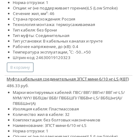
Норма отгрузки: 1
Опции:
нг (не поддерживает горение)
LS (Low Smoke)
Сечение жил, мм²:
4
6
Страна происхождения: Россия
Технология монтажа: термоусаживаемая
Тип кабеля: без брони
Тип муфты: Соединительная
Тип установки: В кабельных каналах и грунте
Рабочее напряжение, до (кВ): 0.4
Температура эксплуатации, ˚С: -50...+50
Штрих-код: 24630019120323
В корзину
Муфта кабельная соединительная 3ПСТ мини-6/10 нг-LS (КВТ)
486.33 руб.
Марки монтируемых кабелей: ПВС/ ВВГ/ ВВГнг/ ВВГ нг-LS/
NYM/ NYY/ ВБбШв/ ВБВ/ ПВББШП/ ПВБВнг-LS/ ВБбШнг(А)/
ПВББШнг(А)
Изоляция кабеля: Пластмассовая
Количество жил в кабеле:
3
2
Комплектация: без болтовых наконечников
Наименование: 3ПСТ мини-6/10 нг-LS
Норма отгрузки: 1
Опции:
нг (не поддерживает горение)
LS (Low Smoke)