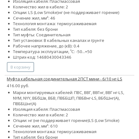
Изоляция кабеля: Пластмассовая
Количество жил в кабеле: 2
Опции:
LS (Low Smoke)
нг (не поддерживает горение)
Сечение жил, мм²:
4
6
Технология монтажа: термоусаживаемая
Тип кабеля: без брони
Тип муфты: Соединительная
Тип установки: В кабельных каналах и грунте
Рабочее напряжение, до (кВ): 0.4
Температура эксплуатации, ˚С: -50...+50
Штрих-код: 14680430043346
В корзину
Муфта кабельная соединительная 2ПСТ мини - 6/10 нг-LS
416.00 руб.
Марки монтируемых кабелей: ПВС, ВВГ, ВВГнг, ВВГ нг-LS,
NYM, NYY, ВБбШв, ВБВ, ПВББШП, ПВБВнг-LS, ВБбШнг(А),
ПВББШнг(А)
Изоляция кабеля: Пластмассовая
Количество жил в кабеле: 2
Опции:
нг (не поддерживает горение)
LS (Low Smoke)
Сечение жил, мм²:
6
10
Технология монтажа: термоусаживаемая
Тип кабеля: без брони