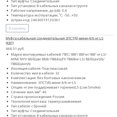
Тип муфты: Соединительная
Тип установки: В кабельных каналах и грунте
Рабочее напряжение, до (кВ): 0.4
Температура эксплуатации, ˚С: -50...+50
Штрих-код: 24630019120361
В корзину
Муфта кабельная соединительная 3ПСТ(б) мини-4/6 нг-LS
(КВТ)
466.51 руб.
Марки монтируемых кабелей: ПВС/ ВВГ/ ВВГнг/ ВВГ нг-LS/
NYM/ NYY/ ВБбШв/ ВБВ/ ПВББШП/ ПВБВнг-LS/ ВБбШнг(А)/
ПВББШнг(А)
Изоляция кабеля: Пластмассовая
Количество жил в кабеле:
3
2
Комплектация: без болтовых наконечников
Наименование: 3ПСТ(б) мини-4/6 нг-LS
Опции:
нг (не поддерживает горение)
LS (Low Smoke)
Сечение жил, мм²:
4
6
Страна происхождения: Россия
Технология монтажа: термоусаживаемая
Тип кабеля: с броней
Тип муфты: Соединительная
Тип установки: В кабельных каналах и грунте