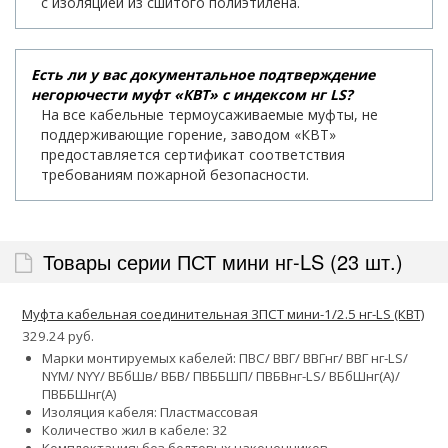
с изоляцией из сшитого полиэтилена.
Есть ли у вас документальное подтверждение
негорючести муфт «КВТ» с индексом нг LS?
На все кабельные термоусаживаемые муфты, не
поддерживающие горение, заводом «КВТ»
предоставляется сертификат соответствия
требованиям пожарной безопасности.
Товары серии ПСТ мини нг-LS (23 шт.)
Муфта кабельная соединительная 3ПСТ мини-1/2.5 нг-LS (КВТ)
329.24 руб.
Марки монтируемых кабелей: ПВС/ ВВГ/ ВВГнг/ ВВГ нг-LS/
NYM/ NYY/ ВБбШв/ ВБВ/ ПВББШП/ ПВБВнг-LS/ ВБбШнг(А)/
ПВББШнг(А)
Изоляция кабеля: Пластмассовая
Количество жил в кабеле:
3
2
Комплектация: без болтовых наконечников