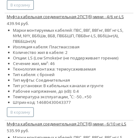
В корзину
Муфта кабельная соединительная 2ПСТ(б) мини - 4/6 нг-LS
439.94 руб.
Марки монтируемых кабелей: ПВС, ВВГ, ВВГнг, ВВГ нг-LS,
NYM, NYY, ВБбШв, ВБВ, ПВББШП, ПВБВнг-LS, ВБбШнг(А),
ПВББШнг(А)
Изоляция кабеля: Пластмассовая
Количество жил в кабеле: 2
Опции:
LS (Low Smoke)
нг (не поддерживает горение)
Сечение жил, мм²:
4
6
Технология монтажа: термоусаживаемая
Тип кабеля: с броней
Тип муфты: Соединительная
Тип установки: В кабельных каналах и грунте
Рабочее напряжение, до (кВ): 0.4
Температура эксплуатации, ˚С: -50...+50
Штрих-код: 14680430043377
В корзину
Муфта кабельная соединительная 2ПСТ(б) мини - 6/10 нг-LS
535.99 руб.
Марки монтируемых кабелей: ПВС, ВВГ, ВВГнг, ВВГ нг-LS,