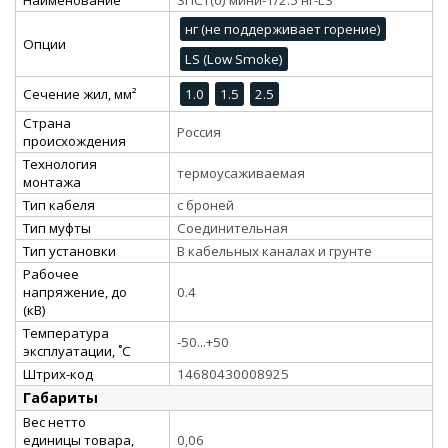
нг (не поддерживает горение)
Опции
LS (Low Smoke)
Сечение жил, мм²
1.0
1.5
2.5
Страна
Россия
происхождения
Технология
термоусаживаемая
монтажа
Тип кабеля
с броней
Тип муфты
Соединительная
Тип установки
В кабельных каналах и грунте
Рабочее
напряжение, до
0.4
(кВ)
Температура
-50...+50
эксплуатации, ˚С
Штрих-код
14680430008925
Габариты
Вес нетто
единицы товара,
0,06