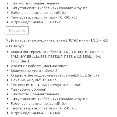
Тип муфты: Соединительная
Тип установки: В кабельных каналах и грунте
Рабочее напряжение, до (кВ): 0.4
Температура эксплуатации, ˚С: -50...+50
Штрих-код: 14680430043353
В корзину
Муфта кабельная соединительная 2ПСТ(б) мини - 1/2,5 нг-LS
433.39 руб.
Марки монтируемых кабелей: ПВС, ВВГ, ВВГнг, ВВГ нг-LS,
NYM, NYY, ВБбШв, ВБВ, ПВББШП, ПВБВнг-LS, ВБбШнг(А),
ПВББШнг(А)
Изоляция кабеля: Пластмассовая
Количество жил в кабеле: 2
Опции:
нг (не поддерживает горение)
LS (Low Smoke)
Сечение жил, мм²:
1.5
1.0
2.5
Технология монтажа: термоусаживаемая
Тип кабеля: с броней
Тип муфты: Соединительная
Тип установки: В кабельных каналах и грунте
Рабочее напряжение, до (кВ): 0.4
Температура эксплуатации, ˚С: -50...+50
Штрих-код: 14680430043360