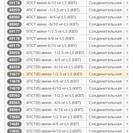
3ПСТ мини-6/10 нг-LS (КВТ)
Соединительная
те
69176
4ПСТ мини - 1/2,5 нг-LS (КВТ)
Соединительная
те
88059
4ПСТ мини - 4/6 нг-LS (КВТ)
Соединительная
те
88060
4ПСТ мини - 6/10 нг-LS (КВТ)
Соединительная
те
88061
5ПСТ мини-1/2.5 нг-LS (КВТ)
Соединительная
те
69177
5ПСТ мини-4/6 нг-LS (КВТ)
Соединительная
те
69178
5ПСТ мини-6/10 нг-LS (КВТ)
Соединительная
те
69179
2ПСТ(б) мини - 1/2,5 нг-LS (КВТ)
Соединительная
те
88056
2ПСТ(б) мини - 4/6 нг-LS (КВТ)
Соединительная
те
88057
2ПСТ(б) мини - 6/10 нг-LS (КВТ)
Соединительная
те
88058
3ПСТ(б) мини-1/2.5 нг-LS (КВТ)
Соединительная
те
74677
3ПСТ(б) мини-4/6 нг-LS (КВТ)
Соединительная
те
74678
3ПСТ(б) мини-6/10 нг-LS (КВТ)
Соединительная
те
74679
4ПСТ(б) мини - 1/2,5 нг-LS (КВТ)
Соединительная
те
88062
4ПСТ(б) мини - 4/6 нг-LS (КВТ)
Соединительная
те
88063
4ПСТ(б) мини - 6/10 нг-LS (КВТ)
Соединительная
те
88064
5ПСТ(б) мини-1/2.5 нг-LS (КВТ)
Соединительная
те
74680
5ПСТ(б) мини-4/6 нг-LS (КВТ)
Соединительная
те
74681
5ПСТ(б) мини-6/10 нг-LS (КВТ)
Соединительная
те
74682