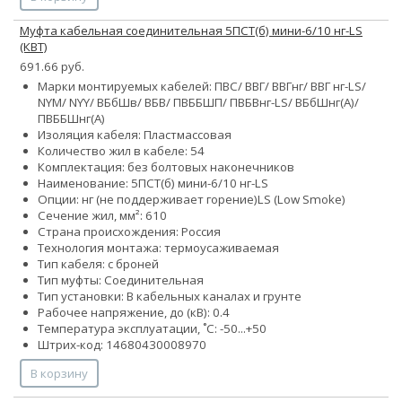
Муфта кабельная соединительная 5ПСТ(б) мини-6/10 нг-LS
(КВТ)
691.66 руб.
Марки монтируемых кабелей: ПВС/ ВВГ/ ВВГнг/ ВВГ нг-LS/
NYM/ NYY/ ВБбШв/ ВБВ/ ПВББШП/ ПВБВнг-LS/ ВБбШнг(А)/
ПВББШнг(А)
Изоляция кабеля: Пластмассовая
Количество жил в кабеле:
5
4
Комплектация: без болтовых наконечников
Наименование: 5ПСТ(б) мини-6/10 нг-LS
Опции:
нг (не поддерживает горение)
LS (Low Smoke)
Сечение жил, мм²:
6
10
Страна происхождения: Россия
Технология монтажа: термоусаживаемая
Тип кабеля: с броней
Тип муфты: Соединительная
Тип установки: В кабельных каналах и грунте
Рабочее напряжение, до (кВ): 0.4
Температура эксплуатации, ˚С: -50...+50
Штрих-код: 14680430008970
В корзину