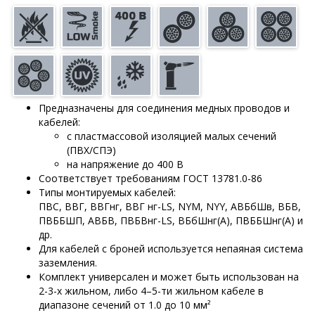
Предназначены для соединения медных проводов и
кабелей:
с пластмассовой изоляцией малых сечений
(ПВХ/СПЭ)
на напряжение до 400 В
Соответствует требованиям ГОСТ 13781.0-86
Типы монтируемых кабелей:
ПВС, ВВГ, ВВГнг, ВВГ нг-LS, NYM, NYY, АВБбШв, ВБВ,
ПВББШП, АВБВ, ПВБВнг-LS, ВБбШнг(А), ПВББШнг(А) и
др.
Для кабелей с броней используется непаяная система
заземления.
Комплект универсален и может быть использован на
2-3-х жильном, либо 4–5-ти жильном кабеле в
диапазоне сечений от 1.0 до 10 мм²