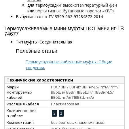
для термоусадки:
высокотемпературный фен
или
портативные бутановые горелки «КВТ»
Выпускается по ТУ 3599-062-97284872-2014
Термоусаживаемые мини-муфты ПСТ мини нг-LS
74677
Тип муфты: Соединительная
Полезные статьи
Термоусадочные кабельные муфты. Общие
сведения.
Технические характеристики
Марки
ПВС/ ВВГ/ ВВГнг/ ВВГ нг-LS/ NYM/ NYY/
монтируемых
ВБбШв/ ВБВ/ ПВББШП/ ПВБВнг-LS/
кабелей
ВБбШнг(А)/ ПВББШнг(А)
Изоляция кабеля
Пластмассовая
Количество жил
3
2
в кабеле
Комплектация
без болтовых наконечников
Наименование
3ПСТ(б) мини-1/2.5 нг-LS