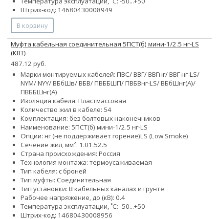
Температура эксплуатации, ˚С: -50...+50
Штрих-код: 14680430008949
В корзину
Муфта кабельная соединительная 5ПСТ(б) мини-1/2.5 нг-LS
(КВТ)
487.12 руб.
Марки монтируемых кабелей: ПВС/ ВВГ/ ВВГнг/ ВВГ нг-LS/
NYM/ NYY/ ВБбШв/ ВБВ/ ПВББШП/ ПВБВнг-LS/ ВБбШнг(А)/
ПВББШнг(А)
Изоляция кабеля: Пластмассовая
Количество жил в кабеле:
5
4
Комплектация: без болтовых наконечников
Наименование: 5ПСТ(б) мини-1/2.5 нг-LS
Опции:
нг (не поддерживает горение)
LS (Low Smoke)
Сечение жил, мм²:
1.0
1.5
2.5
Страна происхождения: Россия
Технология монтажа: термоусаживаемая
Тип кабеля: с броней
Тип муфты: Соединительная
Тип установки: В кабельных каналах и грунте
Рабочее напряжение, до (кВ): 0.4
Температура эксплуатации, ˚С: -50...+50
Штрих-код: 14680430008956