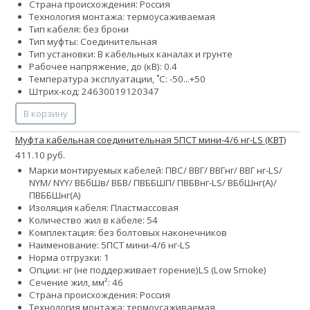
Страна происхождения: Россия
Технология монтажа: термоусаживаемая
Тип кабеля: без брони
Тип муфты: Соединительная
Тип установки: В кабельных каналах и грунте
Рабочее напряжение, до (кВ): 0.4
Температура эксплуатации, ˚С: -50...+50
Штрих-код: 24630019120347
В корзину
Муфта кабельная соединительная 5ПСТ мини-4/6 нг-LS (КВТ)
411.10 руб.
Марки монтируемых кабелей: ПВС/ ВВГ/ ВВГнг/ ВВГ нг-LS/
NYM/ NYY/ ВБбШв/ ВБВ/ ПВББШП/ ПВБВнг-LS/ ВБбШнг(А)/
ПВББШнг(А)
Изоляция кабеля: Пластмассовая
Количество жил в кабеле:
5
4
Комплектация: без болтовых наконечников
Наименование: 5ПСТ мини-4/6 нг-LS
Норма отгрузки: 1
Опции:
нг (не поддерживает горение)
LS (Low Smoke)
Сечение жил, мм²:
4
6
Страна происхождения: Россия
Технология монтажа: термоусаживаемая