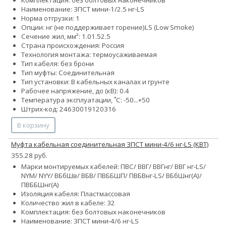
Наименование: 3ПСТ мини-1/2.5 нг-LS
Норма отгрузки: 1
Опции:
нг (не поддерживает горение)
LS (Low Smoke)
Сечение жил, мм²:
1.0
1.5
2.5
Страна происхождения: Россия
Технология монтажа: термоусаживаемая
Тип кабеля: без брони
Тип муфты: Соединительная
Тип установки: В кабельных каналах и грунте
Рабочее напряжение, до (кВ): 0.4
Температура эксплуатации, ˚С: -50...+50
Штрих-код: 24630019120316
В корзину
Муфта кабельная соединительная 3ПСТ мини-4/6 нг-LS (КВТ)
355.28 руб.
Марки монтируемых кабелей: ПВС/ ВВГ/ ВВГнг/ ВВГ нг-LS/
NYM/ NYY/ ВБбШв/ ВБВ/ ПВББШП/ ПВБВнг-LS/ ВБбШнг(А)/
ПВББШнг(А)
Изоляция кабеля: Пластмассовая
Количество жил в кабеле:
3
2
Комплектация: без болтовых наконечников
Наименование: 3ПСТ мини-4/6 нг-LS