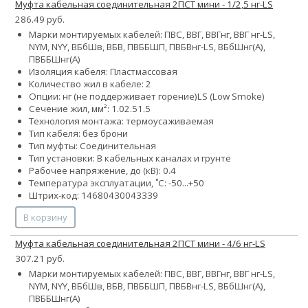
Муфта кабельная соединительная 2ПСТ мини - 1/2,5 нг-LS
286.49 руб.
Марки монтируемых кабелей: ПВС, ВВГ, ВВГнг, ВВГ нг-LS,
NYM, NYY, ВБбШв, ВБВ, ПВББШП, ПВБВнг-LS, ВБбШнг(А),
ПВББШнг(А)
Изоляция кабеля: Пластмассовая
Количество жил в кабеле: 2
Опции:
нг (не поддерживает горение)
LS (Low Smoke)
Сечение жил, мм²:
1.0
2.5
1.5
Технология монтажа: термоусаживаемая
Тип кабеля: без брони
Тип муфты: Соединительная
Тип установки: В кабельных каналах и грунте
Рабочее напряжение, до (кВ): 0.4
Температура эксплуатации, ˚С: -50...+50
Штрих-код: 14680430043339
В корзину
Муфта кабельная соединительная 2ПСТ мини - 4/6 нг-LS
307.21 руб.
Марки монтируемых кабелей: ПВС, ВВГ, ВВГнг, ВВГ нг-LS,
NYM, NYY, ВБбШв, ВБВ, ПВББШП, ПВБВнг-LS, ВБбШнг(А),
ПВББШнг(А)