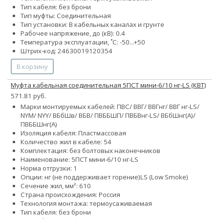
Тип кабеля: без брони
Тип муфты: Соединительная
Тип установки: В кабельных каналах и грунте
Рабочее напряжение, до (кВ): 0.4
Температура эксплуатации, ˚С: -50...+50
Штрих-код: 24630019120354
В корзину
Муфта кабельная соединительная 5ПСТ мини-6/10 нг-LS (КВТ)
571.81 руб.
Марки монтируемых кабелей: ПВС/ ВВГ/ ВВГнг/ ВВГ нг-LS/
NYM/ NYY/ ВБбШв/ ВБВ/ ПВББШП/ ПВБВнг-LS/ ВБбШнг(А)/
ПВББШнг(А)
Изоляция кабеля: Пластмассовая
Количество жил в кабеле:
5
4
Комплектация: без болтовых наконечников
Наименование: 5ПСТ мини-6/10 нг-LS
Норма отгрузки: 1
Опции:
нг (не поддерживает горение)
LS (Low Smoke)
Сечение жил, мм²:
6
10
Страна происхождения: Россия
Технология монтажа: термоусаживаемая
Тип кабеля: без брони