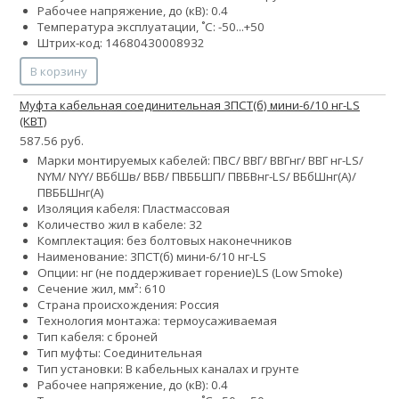
Рабочее напряжение, до (кВ): 0.4
Температура эксплуатации, ˚С: -50...+50
Штрих-код: 14680430008932
В корзину
Муфта кабельная соединительная 3ПСТ(б) мини-6/10 нг-LS
(КВТ)
587.56 руб.
Марки монтируемых кабелей: ПВС/ ВВГ/ ВВГнг/ ВВГ нг-LS/
NYM/ NYY/ ВБбШв/ ВБВ/ ПВББШП/ ПВБВнг-LS/ ВБбШнг(А)/
ПВББШнг(А)
Изоляция кабеля: Пластмассовая
Количество жил в кабеле:
3
2
Комплектация: без болтовых наконечников
Наименование: 3ПСТ(б) мини-6/10 нг-LS
Опции:
нг (не поддерживает горение)
LS (Low Smoke)
Сечение жил, мм²:
6
10
Страна происхождения: Россия
Технология монтажа: термоусаживаемая
Тип кабеля: с броней
Тип муфты: Соединительная
Тип установки: В кабельных каналах и грунте
Рабочее напряжение, до (кВ): 0.4