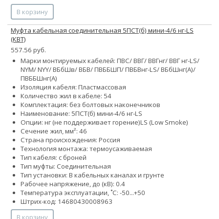
В корзину
Муфта кабельная соединительная 5ПСТ(б) мини-4/6 нг-LS
(КВТ)
557.56 руб.
Марки монтируемых кабелей: ПВС/ ВВГ/ ВВГнг/ ВВГ нг-LS/
NYM/ NYY/ ВБбШв/ ВБВ/ ПВББШП/ ПВБВнг-LS/ ВБбШнг(А)/
ПВББШнг(А)
Изоляция кабеля: Пластмассовая
Количество жил в кабеле:
5
4
Комплектация: без болтовых наконечников
Наименование: 5ПСТ(б) мини-4/6 нг-LS
Опции:
нг (не поддерживает горение)
LS (Low Smoke)
Сечение жил, мм²:
4
6
Страна происхождения: Россия
Технология монтажа: термоусаживаемая
Тип кабеля: с броней
Тип муфты: Соединительная
Тип установки: В кабельных каналах и грунте
Рабочее напряжение, до (кВ): 0.4
Температура эксплуатации, ˚С: -50...+50
Штрих-код: 14680430008963
В корзину