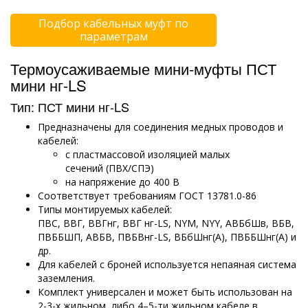
Подбор кабельных муфт по
параметрам
Термоусаживаемые мини-муфты ПСТ
мини нг-LS
Тип: ПСТ мини нг-LS
Предназначены для соединения медных проводов и
кабелей:
с пластмассовой изоляцией малых
сечений (ПВХ/СПЭ)
на напряжение до 400 В
Соответствует требованиям ГОСТ 13781.0-86
Типы монтируемых кабелей:
ПВС, ВВГ, ВВГнг, ВВГ нг-LS, NYM, NYY, АВБбШв, ВБВ,
ПВББШП, АВБВ, ПВБВнг-LS, ВБбШнг(А), ПВББШнг(А) и
др.
Для кабелей с броней используется непаяная система
заземления.
Комплект универсален и может быть использован на
2-3-х жильном, либо 4–5-ти жильном кабеле в