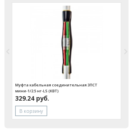
Муфта кабельная соединительная 3ПСТ
М
мини-1/2.5 нг-LS (КВТ)
н
329.24 руб.