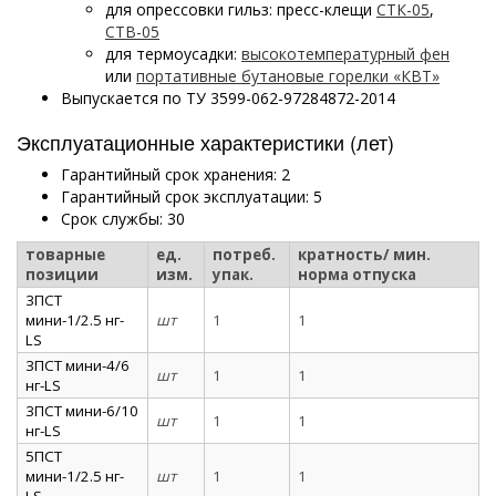
для опрессовки гильз: пресс-клещи
СТК-05
,
СТВ-05
для термоусадки:
высокотемпературный фен
или
портативные бутановые горелки «КВТ»
Выпускается по ТУ 3599-062-97284872-2014
Эксплуатационные характеристики (лет)
Гарантийный срок хранения: 2
Гарантийный срок эксплуатации: 5
Срок службы: 30
товарные
ед.
потреб.
кратность/ мин.
позиции
изм.
упак.
норма отпуска
3ПСТ
мини-1/2.5 нг-
шт
1
1
LS
3ПСТ мини-4/6
шт
1
1
нг-LS
3ПСТ мини-6/10
шт
1
1
нг-LS
5ПСТ
мини-1/2.5 нг-
шт
1
1
LS