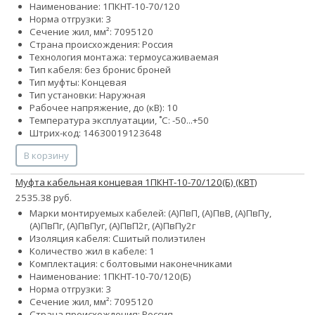
Наименование: 1ПКНТ-10-70/120
Норма отгрузки: 3
Сечение жил, мм²:
70
95
120
Страна происхождения: Россия
Технология монтажа: термоусаживаемая
Тип кабеля:
без брони
с броней
Тип муфты: Концевая
Тип установки: Наружная
Рабочее напряжение, до (кВ): 10
Температура эксплуатации, ˚С: -50...+50
Штрих-код: 14630019123648
В корзину
Муфта кабельная концевая 1ПКНТ-10-70/120(Б) (КВТ)
2535.38 руб.
Марки монтируемых кабелей: (А)ПвП, (А)ПвВ, (А)ПвПу,
(А)ПвПг, (А)ПвПуг, (А)ПвП2г, (А)ПвПу2г
Изоляция кабеля: Сшитый полиэтилен
Количество жил в кабеле: 1
Комплектация: с болтовыми наконечниками
Наименование: 1ПКНТ-10-70/120(Б)
Норма отгрузки: 3
Сечение жил, мм²:
70
95
120
Страна происхождения: Россия