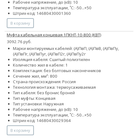
Рабочее напряжение, до (кВ): 10
Температура эксплуатации, ˚С: -50...+50
Штрих-код: 14680430001360
В корзину
Муфта кабельная концевая 1ПКНТ-10-800 (КВТ)
3092.76 руб.
Марки монтируемых кабелей: (А)ПвП, (А)ПвВ, (А)ПвПу,
(А)ПвПг, (А)ПвПуг, (А)ПвП2г, (А)ПвПу2г
Изоляция кабеля: Сшитый полиэтилен
Количество жил в кабеле: 1
Комплектация: без болтовых наконечников
Сечение жил, мм²: 800
Страна происхождения: Россия
Технология монтажа: термоусаживаемая
Тип кабеля:
без брони
с броней
Тип муфты: Концевая
Тип установки: Наружная
Рабочее напряжение, до (кВ): 10
Температура эксплуатации, ˚С: -50...+50
Штрих-код: 14680430029364
В корзину