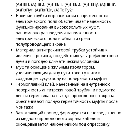
(А)ПвП, (А)ПвВ, (А)ПвБП, (А)ПвБВ, (А)ПвПу, (А)ПвПг,
(А)ПвПуг, (А)ПвП2г, (А)ПвПу2г
Наличие трубки выравнивания напряженности
электрического поля обеспечивает надежность
функционирования высоковольтных муфт,
равномерно распределяя напряженность
электрического поля в области среза
полупроводящего экрана
Материал антитрекинговой трубки устойчив к
явлению трекинга, воздействию ультрафиолетовых
лучей и погодно-климатическим условиям
Муфта оснащена жильным изолятором,
увеличивающим длину пути токов утечки и
создающим сухую зону на поверхности муфты
Термоплавкий клей, нанесенный на внутреннюю
поверхность антитрекинговой трубки, и подмотка
ленты-герметика на выходе проволочного экрана
обеспечивают полную герметичность муфты после
монтажа
Заземляющий провод формируется непосредственно
из медного проволочного экрана кабеля и
оконцовывается наконечником под опрессовку.