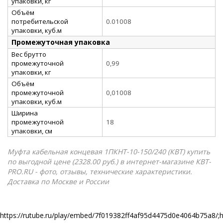
упаковки, кг
Объём
потребительской
0.01008
упаковки, куб.м
Промежуточная упаковка
Вес брутто
промежуточной
0,99
упаковки, кг
Объём
промежуточной
0,01008
упаковки, куб.м
Ширина
промежуточной
18
упаковки, см
Муфта кабельная концевая 1ПКНТ-10-150/240 (КВТ) купить
по выгодной цене (2328.00 руб.) в интернет-магазине КВТ-
PRO.RU - фото, отзывы, технические характеристики.
Доставка по Москве и России
https://rutube.ru/play/embed/7f019382ff4af95d4475d0e4064b75a8/;