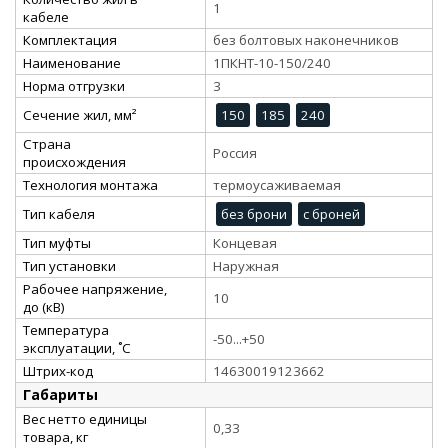
1
кабеле
Комплектация
без болтовых наконечников
Наименование
1ПКНТ-10-150/240
Норма отгрузки
3
Сечение жил, мм²
150
185
240
Страна
Россия
происхождения
Технология монтажа
термоусаживаемая
Тип кабеля
без брони
с броней
Тип муфты
Концевая
Тип установки
Наружная
Рабочее напряжение,
10
до (кВ)
Температура
-50...+50
эксплуатации, ˚С
Штрих-код
14630019123662
Габариты
Вес нетто единицы
0,33
товара, кг