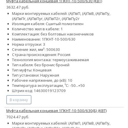
Муфта кабельная концевая 1ПКНТ-10-500/630 (КВТ)
3632.47 руб.
Марки монтируемых кабелей: (А)ПвП, (А)ПвВ, (А)ПвПу,
(А)ПвПг, (А)ПвПуг, (А)ПвП2г, (А)ПвПу2г
Изоляция кабеля: Сшитый полиэтилен
Количество жил в кабеле: 1
Комплектация: без болтовых наконечников
Наименование: 1ПКНТ-10-500/630
Норма отгрузки: 3
Сечение жил, мм²:
500
630
Страна происхождения: Россия
Технология монтажа: термоусаживаемая
Тип кабеля:
без брони
с броней
Тип муфты: Концевая
Тип установки: Наружная
Рабочее напряжение, до (кВ): 10
Температура эксплуатации, ˚С: -50...+50
Штрих-код: 14630019123709
В корзину
Муфта кабельная концевая 1ПКНТ-10-500/630(Б) (КВТ)
7024.47 руб.
Марки монтируемых кабелей: (А)ПвП, (А)ПвВ, (А)ПвПу,