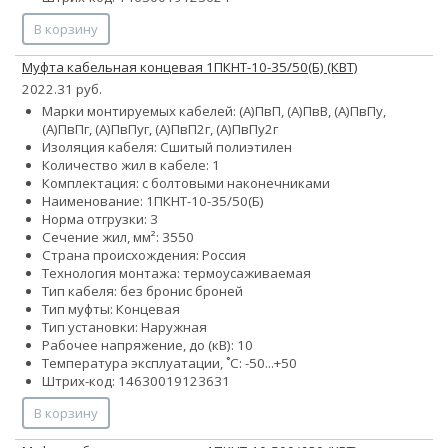
В корзину
Муфта кабельная концевая 1ПКНТ-10-35/50(Б) (КВТ)
2022.31 руб.
Марки монтируемых кабелей: (А)ПвП, (А)ПвВ, (А)ПвПу,
(А)ПвПг, (А)ПвПуг, (А)ПвП2г, (А)ПвПу2г
Изоляция кабеля: Сшитый полиэтилен
Количество жил в кабеле: 1
Комплектация: с болтовыми наконечниками
Наименование: 1ПКНТ-10-35/50(Б)
Норма отгрузки: 3
Сечение жил, мм²:
35
50
Страна происхождения: Россия
Технология монтажа: термоусаживаемая
Тип кабеля:
без брони
с броней
Тип муфты: Концевая
Тип установки: Наружная
Рабочее напряжение, до (кВ): 10
Температура эксплуатации, ˚С: -50...+50
Штрих-код: 14630019123631
В корзину