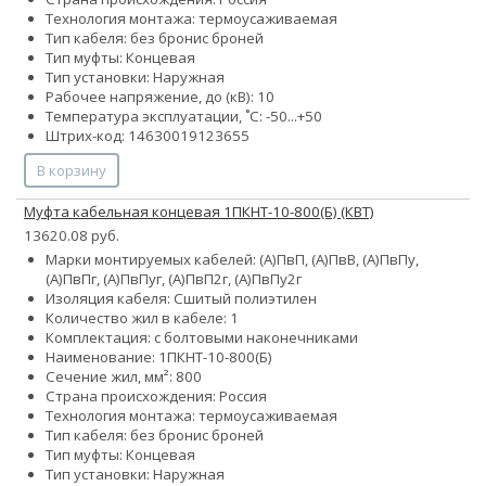
Технология монтажа: термоусаживаемая
Тип кабеля:
без брони
с броней
Тип муфты: Концевая
Тип установки: Наружная
Рабочее напряжение, до (кВ): 10
Температура эксплуатации, ˚С: -50...+50
Штрих-код: 14630019123655
В корзину
Муфта кабельная концевая 1ПКНТ-10-800(Б) (КВТ)
13620.08 руб.
Марки монтируемых кабелей: (А)ПвП, (А)ПвВ, (А)ПвПу,
(А)ПвПг, (А)ПвПуг, (А)ПвП2г, (А)ПвПу2г
Изоляция кабеля: Сшитый полиэтилен
Количество жил в кабеле: 1
Комплектация: с болтовыми наконечниками
Наименование: 1ПКНТ-10-800(Б)
Сечение жил, мм²: 800
Страна происхождения: Россия
Технология монтажа: термоусаживаемая
Тип кабеля:
без брони
с броней
Тип муфты: Концевая
Тип установки: Наружная