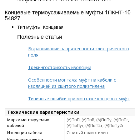
Концевые термоусаживаемые муфты 1ПКНТ-10
54827
Тип муфты: Концевая
Полезные статьи
Выравнивание напряженности электрического
поля
Трекингостойкость изоляции
Особенности монтажа муфт на кабели с
изоляцией из сшитого полиэтилена
Типичные ошибки при монтаже концевых муфт
Технические характеристики
Марки монтируемых
(А)ПвП, (А)ПвВ, (А)ПвПу, (А)ПвПг,
кабелей
(А)ПвПуг, (А)ПвП2г, (А)ПвПу2г
Изоляция кабеля
Сшитый полиэтилен
Количество жил в