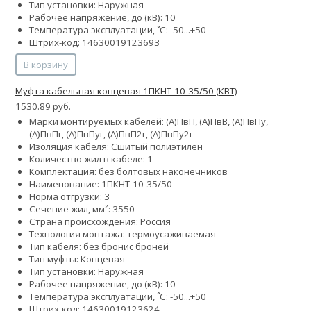
Тип установки: Наружная
Рабочее напряжение, до (кВ): 10
Температура эксплуатации, ˚С: -50...+50
Штрих-код: 14630019123693
В корзину
Муфта кабельная концевая 1ПКНТ-10-35/50 (КВТ)
1530.89 руб.
Марки монтируемых кабелей: (А)ПвП, (А)ПвВ, (А)ПвПу,
(А)ПвПг, (А)ПвПуг, (А)ПвП2г, (А)ПвПу2г
Изоляция кабеля: Сшитый полиэтилен
Количество жил в кабеле: 1
Комплектация: без болтовых наконечников
Наименование: 1ПКНТ-10-35/50
Норма отгрузки: 3
Сечение жил, мм²:
35
50
Страна происхождения: Россия
Технология монтажа: термоусаживаемая
Тип кабеля:
без брони
с броней
Тип муфты: Концевая
Тип установки: Наружная
Рабочее напряжение, до (кВ): 10
Температура эксплуатации, ˚С: -50...+50
Штрих-код: 14630019123624