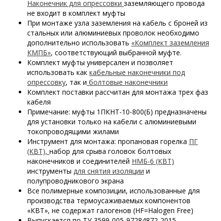
Наконечник для опрессовки
заземляющего провода
не входит в комплект муфты
При монтаже узла заземления на кабель с броней из
стальных или алюминиевых проволок необходимо
дополнительно использовать
«Комплект заземления
КМПБ»
, соответствующий выбранной муфте.
Комплект муфты универсален и позволяет
использовать как
кабельные наконечники под
опрессовку
, так и
болтовые наконечники
Комплект поставки рассчитан для монтажа трех фаз
кабеля
Примечание: муфты 1ПКНТ-10-800(Б) предназначены
для установки только на кабели с алюминиевыми
токопроводящими жилами
Инструмент для монтажа: пропановая горелка
ПГ
(КВТ),
набор для срыва головок болтовых
наконечников и соединителей
НМБ-6 (КВТ)
инструменты
для снятия изоляции
и
полупроводникового экрана
Все полимерные композиции, использованные для
производства термоусаживаемых компонентов
«КВТ», не содержат галогенов (HF=Halogen Free)
Выпускается по ТУ 3599-005-97284872-2015