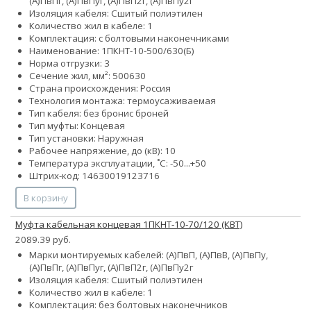
(А)ПвПг, (А)ПвПуг, (А)ПвП2г, (А)ПвПу2г
Изоляция кабеля: Сшитый полиэтилен
Количество жил в кабеле: 1
Комплектация: с болтовыми наконечниками
Наименование: 1ПКНТ-10-500/630(Б)
Норма отгрузки: 3
Сечение жил, мм²:
500
630
Страна происхождения: Россия
Технология монтажа: термоусаживаемая
Тип кабеля:
без брони
с броней
Тип муфты: Концевая
Тип установки: Наружная
Рабочее напряжение, до (кВ): 10
Температура эксплуатации, ˚С: -50...+50
Штрих-код: 14630019123716
В корзину
Муфта кабельная концевая 1ПКНТ-10-70/120 (КВТ)
2089.39 руб.
Марки монтируемых кабелей: (А)ПвП, (А)ПвВ, (А)ПвПу,
(А)ПвПг, (А)ПвПуг, (А)ПвП2г, (А)ПвПу2г
Изоляция кабеля: Сшитый полиэтилен
Количество жил в кабеле: 1
Комплектация: без болтовых наконечников