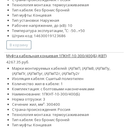
Технология монтажа: термоусаживаемая
Тип кабеля:
без брони
с броней
Тип муфты: Концевая
Тип установки: Наружная
Рабочее напряжение, до (кВ): 10
Температура эксплуатации, ˚С: -50...+50
Штрих-код: 14630019123686
В корзину
Муфта кабельная концевая 1ПКНТ-10-300/400(Б) (КВТ)
4267.35 руб.
Марки монтируемых кабелей: (А)ПвП, (А)ПвВ, (А)ПвПу,
(А)ПвПг, (А)ПвПуг, (А)ПвП2г, (А)ПвПу2г
Изоляция кабеля: Сшитый полиэтилен
Количество жил в кабеле: 1
Комплектация: с болтовыми наконечниками
Наименование: 1ПКНТ-10-300/400(Б)
Норма отгрузки: 3
Сечение жил, мм²:
300
400
Страна происхождения: Россия
Технология монтажа: термоусаживаемая
Тип кабеля:
без брони
с броней
Тип муфты: Концевая