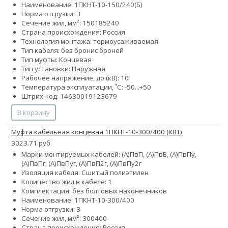
Наименование: 1ПКНТ-10-150/240(Б)
Норма отгрузки: 3
Сечение жил, мм²:
150
185
240
Страна происхождения: Россия
Технология монтажа: термоусаживаемая
Тип кабеля:
без брони
с броней
Тип муфты: Концевая
Тип установки: Наружная
Рабочее напряжение, до (кВ): 10
Температура эксплуатации, ˚С: -50...+50
Штрих-код: 14630019123679
В корзину
Муфта кабельная концевая 1ПКНТ-10-300/400 (КВТ)
3023.71 руб.
Марки монтируемых кабелей: (А)ПвП, (А)ПвВ, (А)ПвПу,
(А)ПвПг, (А)ПвПуг, (А)ПвП2г, (А)ПвПу2г
Изоляция кабеля: Сшитый полиэтилен
Количество жил в кабеле: 1
Комплектация: без болтовых наконечников
Наименование: 1ПКНТ-10-300/400
Норма отгрузки: 3
Сечение жил, мм²:
300
400
Страна происхождения: Россия