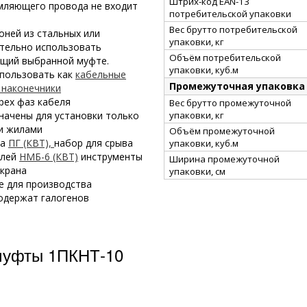
Штрих-код EAN-13
мляющего провода не входит
потребительской упаковки
Вес брутто потребительской
оней из стальных или
упаковки, кг
тельно использовать
Объём потребительской
ющий выбранной муфте.
упаковки, куб.м
спользовать как
кабельные
Промежуточная упаковка
наконечники
рех фаз кабеля
Вес брутто промежуточной
упаковки, кг
начены для установки только
и жилами
Объём промежуточной
ка
ПГ (КВТ),
набор для срыва
упаковки, куб.м
елей
НМБ-6 (КВТ)
инструменты
Ширина промежуточной
крана
упаковки, см
е для производства
одержат галогенов
муфты 1ПКНТ-10