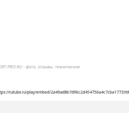
КВТ-PRO.RU - фото, отзывы, технические
ttps://rutube.ru/play/embed/2a49ad8b7d96c2d454756a4c7cba1773;ht