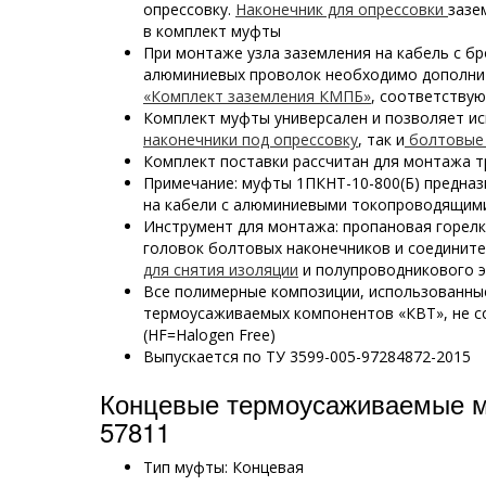
опрессовку.
Наконечник для опрессовки
зазе
в комплект муфты
При монтаже узла заземления на кабель с бр
алюминиевых проволок необходимо дополни
«Комплект заземления КМПБ»
, соответству
Комплект муфты универсален и позволяет и
наконечники под опрессовку
, так и
болтовые 
Комплект поставки рассчитан для монтажа т
Примечание: муфты 1ПКНТ-10-800(Б) предназ
на кабели с алюминиевыми токопроводящим
Инструмент для монтажа: пропановая горел
головок болтовых наконечников и соединит
для снятия изоляции
и полупроводникового э
Все полимерные композиции, использованны
термоусаживаемых компонентов «КВТ», не с
(HF=Halogen Free)
Выпускается по ТУ 3599-005-97284872-2015
Концевые термоусаживаемые 
57811
Тип муфты: Концевая