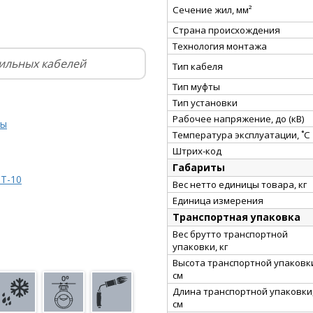
Сечение жил, мм²
Страна происхождения
Технология монтажа
ильных кабелей
Тип кабеля
Тип муфты
Тип установки
Рабочее напряжение, до (кВ)
ты
Температура эксплуатации, ˚С
Штрих-код
Габариты
Т-10
Вес нетто единицы товара, кг
Единица измерения
Транспортная упаковка
Вес брутто транспортной
упаковки, кг
Высота транспортной упаковк
см
Длина транспортной упаковки
см