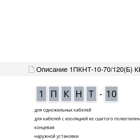
Описание 1ПКНТ-10-70/120(Б) К
1
П
К
Н
Т
-
10
для одножильных кабелей
для кабелей с изоляцией из сшитого полиэтилен
концевая
наружной установки