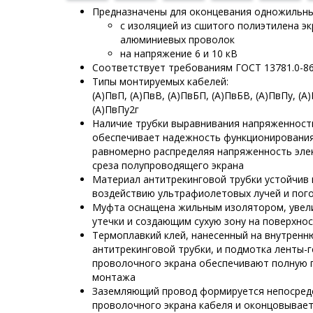
Предназначены для оконцевания одножильны
с изоляцией из сшитого полиэтилена э
алюминиевых проволок
на напряжение 6 и 10 кВ
Соответствует требованиям ГОСТ 13781.0-8
Типы монтируемых кабелей:
(А)ПвП, (А)ПвВ, (А)ПвБП, (А)ПвБВ, (А)ПвПу, (А)
(А)ПвПу2г
Наличие трубки выравнивания напряженност
обеспечивает надежность функционировани
равномерно распределяя напряженность элек
среза полупроводящего экрана
Материал антитрекинговой трубки устойчив 
воздействию ультрафиолетовых лучей и пог
Муфта оснащена жильным изолятором, увел
утечки и создающим сухую зону на поверхно
Термоплавкий клей, нанесенный на внутрен
антитрекинговой трубки, и подмотка ленты-
проволочного экрана обеспечивают полную 
монтажа
Заземляющий провод формируется непосред
проволочного экрана кабеля и оконцовывае