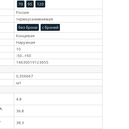
70
95
120
Россия
термоусаживаемая
без брони
с броней
Концевая
Наружная
10
-50...+50
14630019123655
0,356667
шт
4.8
и,
36.8
,
38.3