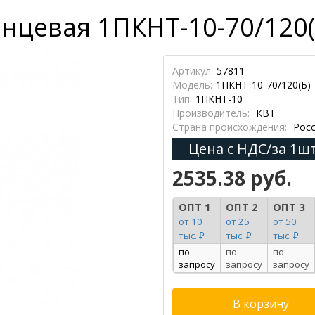
нцевая 1ПКНТ-10-70/120(Б
Артикул:
57811
Модель:
1ПКНТ-10-70/120(Б)
Тип:
1ПКНТ-10
Производитель:
КВТ
Страна происхождения:
Росс
Цена с НДС/за 1шт
2535.38 руб.
ОПТ 1
ОПТ 2
ОПТ 3
от 10
от 25
от 50
тыс. ₽
тыс. ₽
тыс. ₽
по
по
по
запросу
запросу
запросу