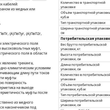
Количество в транспортной
х кабелей:
упаковке
краном из медных или
Объём транспортной упаковки
куб.м
Тип транспортной упаковки
6
Ширина транспортной упаковк
см
ПвПг, (А)ПвПуг, (А)ПвП2г,
Потребительская упаков
и электрического поля
Вес брутто потребительской
я высоковольтных муфт,
упаковки, кг:
трического поля в области
Высота потребительской
упаковки, см
к явлению трекинга,
Длина потребительской
одно-климатическим условиям
упаковки, см
ичивающим длину пути токов
Количество в потребительско
сти муфты
упаковке
нюю поверхность
Объём потребительской
герметика на выходе
упаковки, куб.м:
герметичность муфты после
Тип потребительской упаковк
Ширина потребительской
ственно из медного
упаковки, см
тся наконечником под