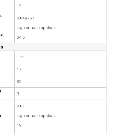
12
,
0.048767
картонная коробка
и,
34.6
ка
1.21
17
35
й
3
0.01
и
картонная коробка
19