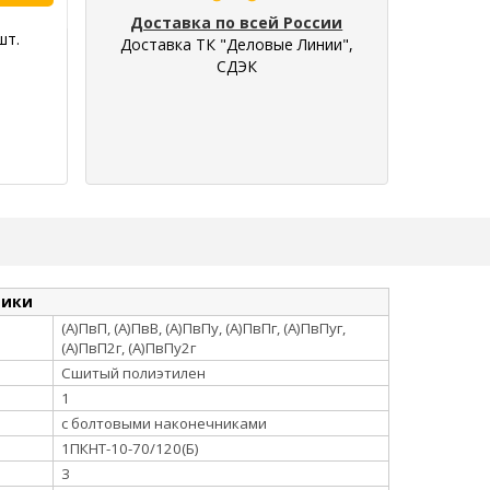
Доставка по всей России
шт.
Доставка ТК "Деловые Линии",
СДЭК
тики
(А)ПвП, (А)ПвВ, (А)ПвПу, (А)ПвПг, (А)ПвПуг,
(А)ПвП2г, (А)ПвПу2г
Сшитый полиэтилен
1
с болтовыми наконечниками
1ПКНТ-10-70/120(Б)
3