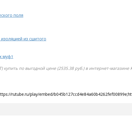
еского поля
 изоляцией из сшитого
х муфт
) купить по выгодной цене (2535.38 руб.) в интернет-магазине 
https://rutube.ru/play/embed/b045b127ccd4e84a60b4262fef00899e;h