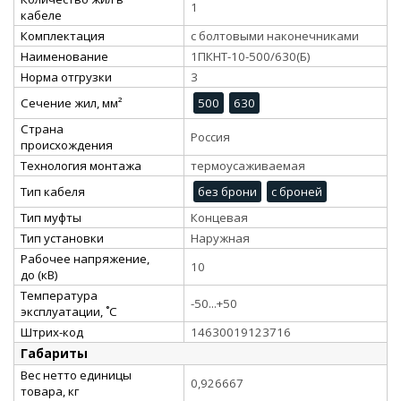
1
кабеле
Комплектация
с болтовыми наконечниками
Наименование
1ПКНТ-10-500/630(Б)
Норма отгрузки
3
Сечение жил, мм²
500
630
Страна
Россия
происхождения
Технология монтажа
термоусаживаемая
Тип кабеля
без брони
с броней
Тип муфты
Концевая
Тип установки
Наружная
Рабочее напряжение,
10
до (кВ)
Температура
-50...+50
эксплуатации, ˚С
Штрих-код
14630019123716
Габариты
Вес нетто единицы
0,926667
товара, кг