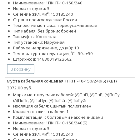
Наименование: 1ПКНТ-10-150/240
Норма отгрузки: 3
Сечение жил, мм²:
150
185
240
Страна происхождения: Россия
Технология монтажа: термоусаживаемая
Тип кабеля:
без брони
с броней
Тип муфты: Концевая
Тип установки: Наружная
Рабочее напряжение, до (кВ): 10
Температура эксплуатации, ˚С: -50...+50
Штрих-код: 14630019123662
В корзину
Муфта кабельная концевая 1ПКНТ-10-150/240(Б) (КВТ)
3072.00 руб.
Марки монтируемых кабелей: (А)ПвП, (А)ПвВ, (А)ПвПу,
(А)ПвПг, (А)ПвПуг, (А)ПвП2г, (А)ПвПу2г
Изоляция кабеля: Сшитый полиэтилен
Количество жил в кабеле: 1
Комплектация: с болтовыми наконечниками
Наименование: 1ПКНТ-10-150/240(Б)
Норма отгрузки: 3
Сечение жил, мм²:
150
185
240
Страна происхождения: Россия