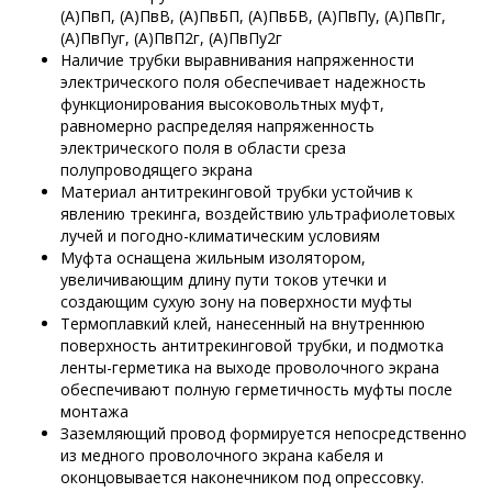
(А)ПвП, (А)ПвВ, (А)ПвБП, (А)ПвБВ, (А)ПвПу, (А)ПвПг,
(А)ПвПуг, (А)ПвП2г, (А)ПвПу2г
Наличие трубки выравнивания напряженности
электрического поля обеспечивает надежность
функционирования высоковольтных муфт,
равномерно распределяя напряженность
электрического поля в области среза
полупроводящего экрана
Материал антитрекинговой трубки устойчив к
явлению трекинга, воздействию ультрафиолетовых
лучей и погодно-климатическим условиям
Муфта оснащена жильным изолятором,
увеличивающим длину пути токов утечки и
создающим сухую зону на поверхности муфты
Термоплавкий клей, нанесенный на внутреннюю
поверхность антитрекинговой трубки, и подмотка
ленты-герметика на выходе проволочного экрана
обеспечивают полную герметичность муфты после
монтажа
Заземляющий провод формируется непосредственно
из медного проволочного экрана кабеля и
оконцовывается наконечником под опрессовку.