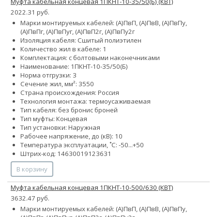
Муфта кабельная концевая 1ПКНТ-10-35/50(Б) (КВТ)
2022.31 руб.
Марки монтируемых кабелей: (А)ПвП, (А)ПвВ, (А)ПвПу,
(А)ПвПг, (А)ПвПуг, (А)ПвП2г, (А)ПвПу2г
Изоляция кабеля: Сшитый полиэтилен
Количество жил в кабеле: 1
Комплектация: с болтовыми наконечниками
Наименование: 1ПКНТ-10-35/50(Б)
Норма отгрузки: 3
Сечение жил, мм²:
35
50
Страна происхождения: Россия
Технология монтажа: термоусаживаемая
Тип кабеля:
без брони
с броней
Тип муфты: Концевая
Тип установки: Наружная
Рабочее напряжение, до (кВ): 10
Температура эксплуатации, ˚С: -50...+50
Штрих-код: 14630019123631
В корзину
Муфта кабельная концевая 1ПКНТ-10-500/630 (КВТ)
3632.47 руб.
Марки монтируемых кабелей: (А)ПвП, (А)ПвВ, (А)ПвПу,