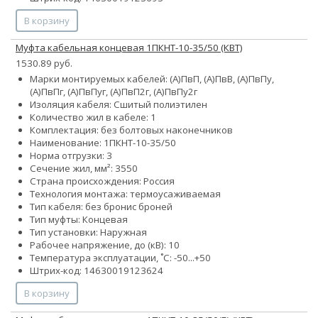
В корзину
Муфта кабельная концевая 1ПКНТ-10-35/50 (КВТ)
1530.89 руб.
Марки монтируемых кабелей: (А)ПвП, (А)ПвВ, (А)ПвПу,
(А)ПвПг, (А)ПвПуг, (А)ПвП2г, (А)ПвПу2г
Изоляция кабеля: Сшитый полиэтилен
Количество жил в кабеле: 1
Комплектация: без болтовых наконечников
Наименование: 1ПКНТ-10-35/50
Норма отгрузки: 3
Сечение жил, мм²:
35
50
Страна происхождения: Россия
Технология монтажа: термоусаживаемая
Тип кабеля:
без брони
с броней
Тип муфты: Концевая
Тип установки: Наружная
Рабочее напряжение, до (кВ): 10
Температура эксплуатации, ˚С: -50...+50
Штрих-код: 14630019123624
В корзину