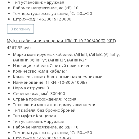
Тип установки: Наружная
Рабочее напряжение, до (кВ): 10
Температура эксплуатации, ˚С: -50...+50
Штрих-код: 14630019123686
В корзину
Муфта кабельная концевая 1ПКНТ-10-300/400(Б) (КВТ)
4267.35 руб.
Марки монтируемых кабелей: (А)ПвП, (А)ПвВ, (А)ПвПу,
(А)ПвПг, (А)ПвПуг, (А)ПвП2г, (А)ПвПу2г
Изоляция кабеля: Сшитый полиэтилен
Количество жил в кабеле: 1
Комплектация: с болтовыми наконечниками
Наименование: 1ПКНТ-10-300/400(Б)
Норма отгрузки: 3
Сечение жил, мм²:
300
400
Страна происхождения: Россия
Технология монтажа: термоусаживаемая
Тип кабеля:
без брони
с броней
Тип муфты: Концевая
Тип установки: Наружная
Рабочее напряжение, до (кВ): 10
Температура эксплуатации, ˚С: -50...+50
Штрих-код: 14630019123693