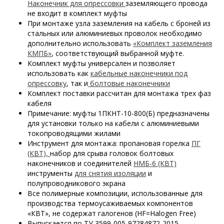
Наконечник для опрессовки
заземляющего провода
не входит в комплект муфты
При монтаже узла заземления на кабель с броней из
стальных или алюминиевых проволок необходимо
дополнительно использовать
«Комплект заземления
КМПБ»
, соответствующий выбранной муфте.
Комплект муфты универсален и позволяет
использовать как
кабельные наконечники под
опрессовку
, так и
болтовые наконечники
Комплект поставки рассчитан для монтажа трех фаз
кабеля
Примечание: муфты 1ПКНТ-10-800(Б) предназначены
для установки только на кабели с алюминиевыми
токопроводящими жилами
Инструмент для монтажа: пропановая горелка
ПГ
(КВТ),
набор для срыва головок болтовых
наконечников и соединителей
НМБ-6 (КВТ)
инструменты
для снятия изоляции
и
полупроводникового экрана
Все полимерные композиции, использованные для
производства термоусаживаемых компонентов
«КВТ», не содержат галогенов (HF=Halogen Free)
Выпускается по ТУ 3599-005-97284872-2015