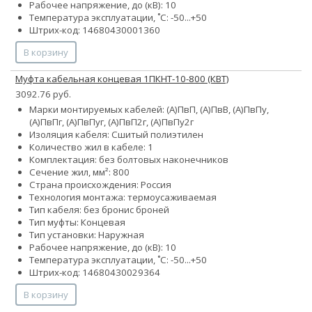
Рабочее напряжение, до (кВ): 10
Температура эксплуатации, ˚С: -50...+50
Штрих-код: 14680430001360
В корзину
Муфта кабельная концевая 1ПКНТ-10-800 (КВТ)
3092.76 руб.
Марки монтируемых кабелей: (А)ПвП, (А)ПвВ, (А)ПвПу,
(А)ПвПг, (А)ПвПуг, (А)ПвП2г, (А)ПвПу2г
Изоляция кабеля: Сшитый полиэтилен
Количество жил в кабеле: 1
Комплектация: без болтовых наконечников
Сечение жил, мм²: 800
Страна происхождения: Россия
Технология монтажа: термоусаживаемая
Тип кабеля:
без брони
с броней
Тип муфты: Концевая
Тип установки: Наружная
Рабочее напряжение, до (кВ): 10
Температура эксплуатации, ˚С: -50...+50
Штрих-код: 14680430029364
В корзину