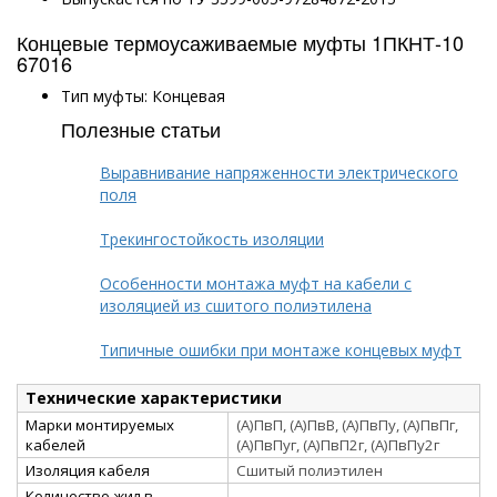
Концевые термоусаживаемые муфты 1ПКНТ-10
67016
Тип муфты: Концевая
Полезные статьи
Выравнивание напряженности электрического
поля
Трекингостойкость изоляции
Особенности монтажа муфт на кабели с
изоляцией из сшитого полиэтилена
Типичные ошибки при монтаже концевых муфт
Технические характеристики
Марки монтируемых
(А)ПвП, (А)ПвВ, (А)ПвПу, (А)ПвПг,
кабелей
(А)ПвПуг, (А)ПвП2г, (А)ПвПу2г
Изоляция кабеля
Сшитый полиэтилен
Количество жил в