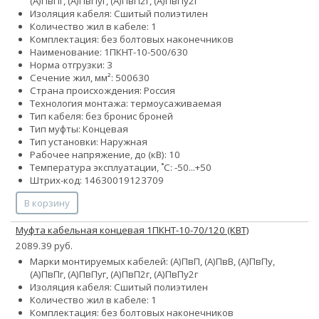
(А)ПвПг, (А)ПвПуг, (А)ПвП2г, (А)ПвПу2г
Изоляция кабеля: Сшитый полиэтилен
Количество жил в кабеле: 1
Комплектация: без болтовых наконечников
Наименование: 1ПКНТ-10-500/630
Норма отгрузки: 3
Сечение жил, мм²:
500
630
Страна происхождения: Россия
Технология монтажа: термоусаживаемая
Тип кабеля:
без брони
с броней
Тип муфты: Концевая
Тип установки: Наружная
Рабочее напряжение, до (кВ): 10
Температура эксплуатации, ˚С: -50...+50
Штрих-код: 14630019123709
В корзину
Муфта кабельная концевая 1ПКНТ-10-70/120 (КВТ)
2089.39 руб.
Марки монтируемых кабелей: (А)ПвП, (А)ПвВ, (А)ПвПу,
(А)ПвПг, (А)ПвПуг, (А)ПвП2г, (А)ПвПу2г
Изоляция кабеля: Сшитый полиэтилен
Количество жил в кабеле: 1
Комплектация: без болтовых наконечников