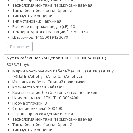
Технология монтажа: термоусаживаемая
Тип кабеля:
без брони
с броней
Тип муфты: Концевая
Тип установки: Наружная
Рабочее напряжение, до (кВ): 10
Температура эксплуатации, ˚С: -50...+50
Штрих-код: 14630019123679
В корзину
Муфта кабельная концевая 1ПКНТ-10-300/400 (КВТ)
3023.71 руб.
Марки монтируемых кабелей: (А)ПвП, (А)ПвВ, (А)ПвПу,
(А)ПвПг, (А)ПвПуг, (А)ПвП2г, (А)ПвПу2г
Изоляция кабеля: Сшитый полиэтилен
Количество жил в кабеле: 1
Комплектация: без болтовых наконечников
Наименование: 1ПКНТ-10-300/400
Норма отгрузки: 3
Сечение жил, мм²:
300
400
Страна происхождения: Россия
Технология монтажа: термоусаживаемая
Тип кабеля:
без брони
с броней
Тип муфты: Концевая