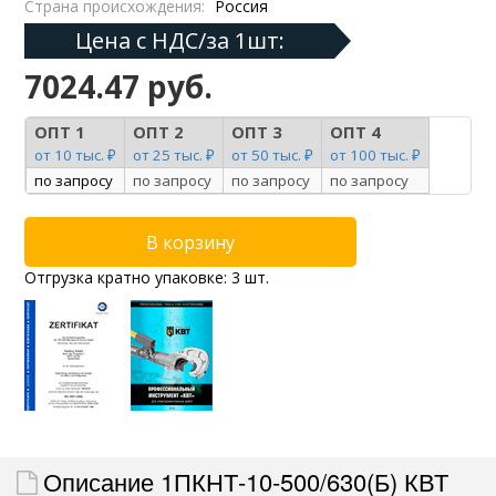
Страна происхождения:
Россия
Цена с НДС/за 1шт:
7024.47 руб.
ОПТ 1
ОПТ 2
ОПТ 3
ОПТ 4
от 10 тыс. ₽
от 25 тыс. ₽
от 50 тыс. ₽
от 100 тыс. ₽
по запросу
по запросу
по запросу
по запросу
Отгрузка кратно упаковке: 3 шт.
Описание 1ПКНТ-10-500/630(Б) КВТ