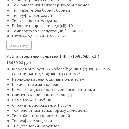
Технология монтажа: термоусаживаемая
Тип кабеля:
без брони
с броней
Тип муфты: Концевая
Тип установки: Наружная
Рабочее напряжение, до (кВ): 10
Температура эксплуатации, ˚С: -50...+50
Штрих-код: 14630019123655
В корзину
Муфта кабельная концевая 1ПКНТ-10-800(Б) (КВТ)
13620.08 руб.
Марки монтируемых кабелей: (А)ПвП, (А)ПвВ, (А)ПвПу,
(А)ПвПг, (А)ПвПуг, (А)ПвП2г, (А)ПвПу2г
Изоляция кабеля: Сшитый полиэтилен
Количество жил в кабеле: 1
Комплектация: с болтовыми наконечниками
Наименование: 1ПКНТ-10-800(Б)
Сечение жил, мм²: 800
Страна происхождения: Россия
Технология монтажа: термоусаживаемая
Тип кабеля:
без брони
с броней
Тип муфты: Концевая
Тип установки: Наружная