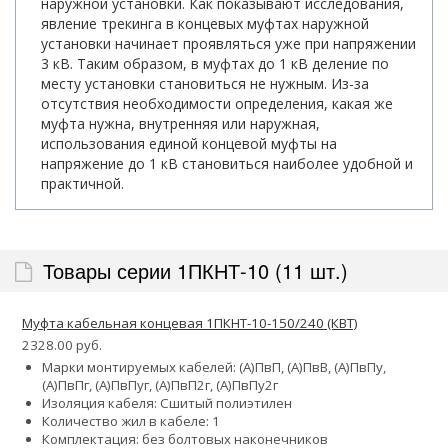
наружной установки. Как показывают исследования,
явление трекинга в концевых муфтах наружной
установки начинает проявляться уже при напряжении
3 кВ. Таким образом, в муфтах до 1 кВ деление по
месту установки становиться не нужным. Из-за
отсутствия необходимости определения, какая же
муфта нужна, внутренняя или наружная,
использования единой концевой муфты на
напряжение до 1 кВ становиться наиболее удобной и
практичной.
Товары серии 1ПКНТ-10 (11 шт.)
Муфта кабельная концевая 1ПКНТ-10-150/240 (КВТ)
2328.00 руб.
Марки монтируемых кабелей: (А)ПвП, (А)ПвВ, (А)ПвПу,
(А)ПвПг, (А)ПвПуг, (А)ПвП2г, (А)ПвПу2г
Изоляция кабеля: Сшитый полиэтилен
Количество жил в кабеле: 1
Комплектация: без болтовых наконечников