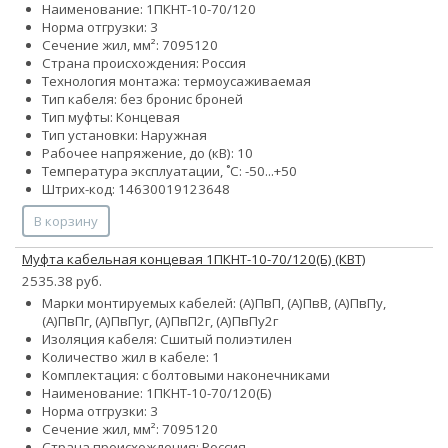
Наименование: 1ПКНТ-10-70/120
Норма отгрузки: 3
Сечение жил, мм²:
70
95
120
Страна происхождения: Россия
Технология монтажа: термоусаживаемая
Тип кабеля:
без брони
с броней
Тип муфты: Концевая
Тип установки: Наружная
Рабочее напряжение, до (кВ): 10
Температура эксплуатации, ˚С: -50...+50
Штрих-код: 14630019123648
В корзину
Муфта кабельная концевая 1ПКНТ-10-70/120(Б) (КВТ)
2535.38 руб.
Марки монтируемых кабелей: (А)ПвП, (А)ПвВ, (А)ПвПу,
(А)ПвПг, (А)ПвПуг, (А)ПвП2г, (А)ПвПу2г
Изоляция кабеля: Сшитый полиэтилен
Количество жил в кабеле: 1
Комплектация: с болтовыми наконечниками
Наименование: 1ПКНТ-10-70/120(Б)
Норма отгрузки: 3
Сечение жил, мм²:
70
95
120
Страна происхождения: Россия