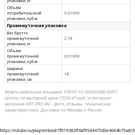
упаковки, кг
Объём
потребительской
0.01008
упаковки, куб.м
Промежуточная упаковка
Вес брутто
промежуточной
2,78
упаковки, кг
Объём
промежуточной
0,01008
упаковки, куб.м
Ширина
промежуточной
18
упаковки, см
Муфта кабельная концевая 1ПКНТ-10-500/630(Б) (КВТ)
купить по выгодной цене (7024.47 руб.) в интернет-
магазине КВТ-PRO.RU - фото, отзывы, технические
характеристики. Доставка по Москве и России
https://rutube.ru/play/embed/7f019382ff4af95d4475d0e4064b75a8/;