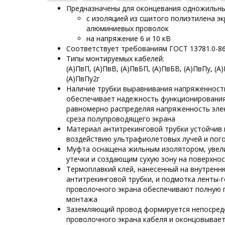
Предназначены для оконцевания одножильны
с изоляцией из сшитого полиэтилена э
алюминиевых проволок
на напряжение 6 и 10 кВ
Соответствует требованиям ГОСТ 13781.0-8
Типы монтируемых кабелей:
(А)ПвП, (А)ПвВ, (А)ПвБП, (А)ПвБВ, (А)ПвПу, (А)
(А)ПвПу2г
Наличие трубки выравнивания напряженност
обеспечивает надежность функционировани
равномерно распределяя напряженность элек
среза полупроводящего экрана
Материал антитрекинговой трубки устойчив 
воздействию ультрафиолетовых лучей и пог
Муфта оснащена жильным изолятором, увел
утечки и создающим сухую зону на поверхно
Термоплавкий клей, нанесенный на внутрен
антитрекинговой трубки, и подмотка ленты-
проволочного экрана обеспечивают полную 
монтажа
Заземляющий провод формируется непосред
проволочного экрана кабеля и оконцовывае