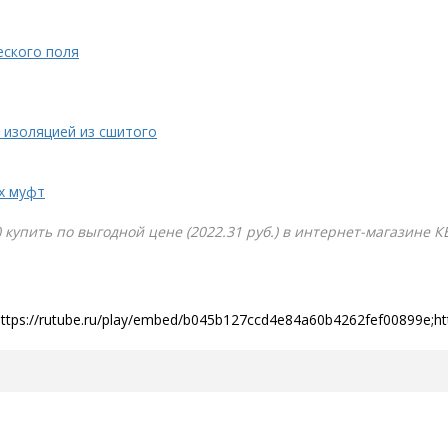
еского поля
 изоляцией из сшитого
х муфт
 купить по выгодной цене (2022.31 руб.) в интернет-магазине К
https://rutube.ru/play/embed/b045b127ccd4e84a60b4262fef00899e;h