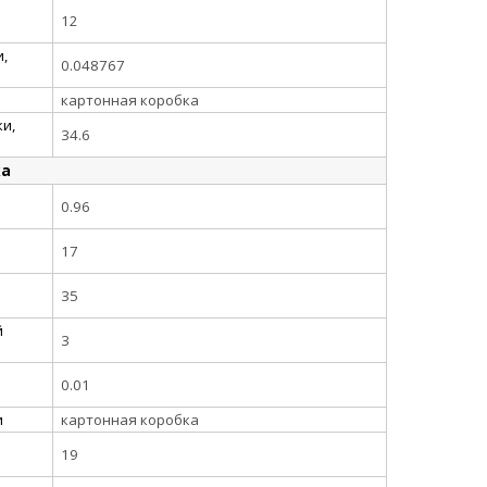
12
,
0.048767
картонная коробка
и,
34.6
ка
0.96
17
35
й
3
0.01
и
картонная коробка
19