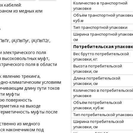
Количество в транспортной
х кабелей:
упаковке
краном из медных или
Объём транспортной упаковки
куб.м
Тип транспортной упаковки
6
Ширина транспортной упаковк
см
ПвПг, (А)ПвПуг, (А)ПвП2г,
Потребительская упаков
и электрического поля
Вес брутто потребительской
я высоковольтных муфт,
упаковки, кг:
трического поля в области
Высота потребительской
упаковки, см
к явлению трекинга,
Длина потребительской
одно-климатическим условиям
упаковки, см
ичивающим длину пути токов
Количество в потребительско
сти муфты
упаковке
нюю поверхность
Объём потребительской
герметика на выходе
упаковки, куб.м:
герметичность муфты после
Тип потребительской упаковк
Ширина потребительской
ственно из медного
упаковки, см
тся наконечником под