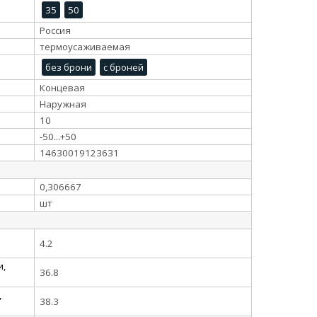
35
50
Россия
термоусаживаемая
без брони
с броней
Концевая
Наружная
10
-50...+50
14630019123631
0,306667
шт
4.2
и,
36.8
,
38.3