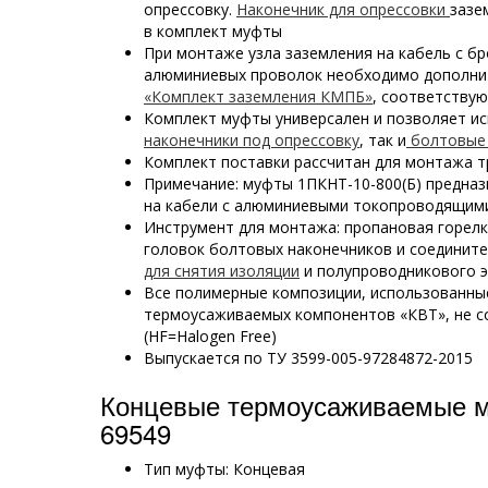
опрессовку.
Наконечник для опрессовки
зазе
в комплект муфты
При монтаже узла заземления на кабель с бр
алюминиевых проволок необходимо дополни
«Комплект заземления КМПБ»
, соответству
Комплект муфты универсален и позволяет и
наконечники под опрессовку
, так и
болтовые 
Комплект поставки рассчитан для монтажа т
Примечание: муфты 1ПКНТ-10-800(Б) предназ
на кабели с алюминиевыми токопроводящим
Инструмент для монтажа: пропановая горел
головок болтовых наконечников и соединит
для снятия изоляции
и полупроводникового э
Все полимерные композиции, использованны
термоусаживаемых компонентов «КВТ», не с
(HF=Halogen Free)
Выпускается по ТУ 3599-005-97284872-2015
Концевые термоусаживаемые 
69549
Тип муфты: Концевая