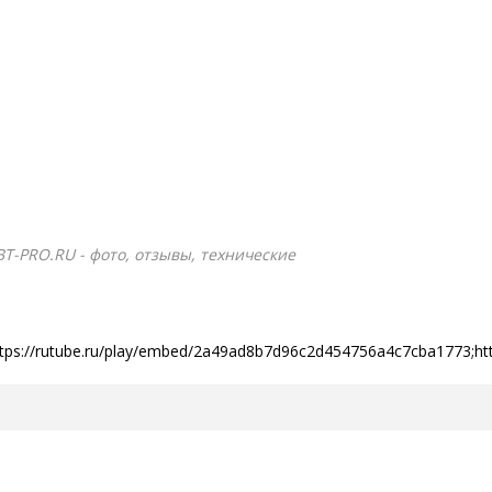
ВТ-PRO.RU - фото, отзывы, технические
ttps://rutube.ru/play/embed/2a49ad8b7d96c2d454756a4c7cba1773;ht