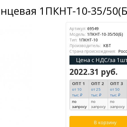
нцевая 1ПКНТ-10-35/50(Б)
Артикул:
69549
Модель:
1ПКНТ-10-35/50(Б)
Тип:
1ПКНТ-10
Производитель:
КВТ
Страна происхождения:
Росс
Цена с НДС/за 1шт
2022.31 руб.
ОПТ 1
ОПТ 2
ОПТ 3
от 10
от 25
от 50
тыс. ₽
тыс. ₽
тыс. ₽
по
по
по
запросу
запросу
запросу