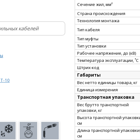
Сечение жил, мм²
Страна происхождения
Технология монтажа
ильных кабелей
Тип кабеля
Тип муфты
Тип установки
Рабочее напряжение, до (кВ)
ты
Температура эксплуатации, ˚С
Штрих-код
Габариты
Т-10
Вес нетто единицы товара, кг
Единица измерения
Транспортная упаковка
Вес брутто транспортной
упаковки, кг
Высота транспортной упаковк
см
Длина транспортной упаковки
см