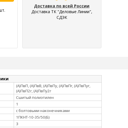
Доставка по всей России
шт.
Доставка ТК "Деловые Линии",
СДЭК
тики
(А)ПвП, (А)ПвВ, (А)ПвПу, (А)ПвПг, (А)ПвПуг,
(А)ПвП2г, (А)ПвПу2г
Сшитый полиэтилен
1
с болтовыми наконечниками
1ПКНТ-10-35/50(Б)
3