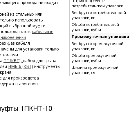
Штрих-код EAN-13
мляющего провода не входит
потребительской упаковки
Вес брутто потребительской
оней из стальных или
упаковки, кг
тельно использовать
Объём потребительской
ющий выбранной муфте.
упаковки, куб.м
спользовать как
кабельные
Промежуточная упаковка
наконечники
рех фаз кабеля
Вес брутто промежуточной
упаковки, кг
начены для установки только
и жилами
Объём промежуточной
ка
ПГ (КВТ),
набор для срыва
упаковки, куб.м
елей
НМБ-6 (КВТ)
инструменты
Ширина промежуточной
крана
упаковки, см
е для производства
одержат галогенов
муфты 1ПКНТ-10