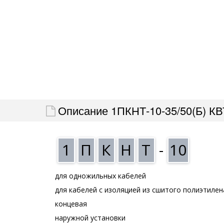
Описание 1ПКНТ-10-35/50(Б) КВ
1
П
К
Н
Т
-
10
для одножильных кабелей
для кабелей с изоляцией из сшитого полиэтилен
концевая
наружной установки