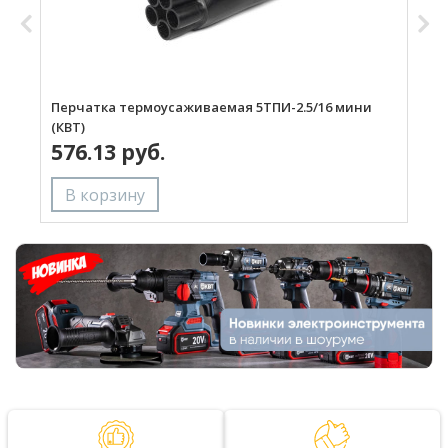
Перчатка термоусаживаемая 5ТПИ-2.5/16 мини
П
(КВТ)
(
576.13 руб.