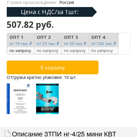
Страна происхождения:
Россия
Цена с НДС/за 1шт:
507.82 руб.
ОПТ 1
ОПТ 2
ОПТ 3
ОПТ 4
от 10 тыс. ₽
от 25 тыс. ₽
от 50 тыс. ₽
от 100 тыс. ₽
по запросу
по запросу
по запросу
по запросу
Отгрузка кратно упаковке: 10 шт.
Описание 3ТПИ нг-4/25 мини КВТ