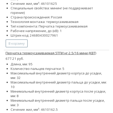
Сечение жил, мм²:
4
6
10
16
25
Специальные свойства:
мини
нг (не поддерживает
горение)
Страна происхождения: Россия
Технология монтажа: термоусаживаемая
Тип компонента: Перчатка термоусаживаемая
Рабочее напряжение, до (кВ): 1
Штрих-код: 24680430027961
В корзину
Перчатка термоусаживаемая 5ТПИ нг-2.5/16 мини (КВТ)
677.21 руб.
Длина, мм: 95
Количество пальцев перчатки: 5
Максимальный внутренний диаметр корпуса до усадки,
мм: 32
Максимальный внутренний диаметр пальца до усадки, мм:
10
Минимальный внутренний диаметр корпуса после усадки,
мм: 8
Минимальный внутренний диаметр пальца после усадки,
мм: 3
Сечение жил, мм²:
4
6
10
16
2.5