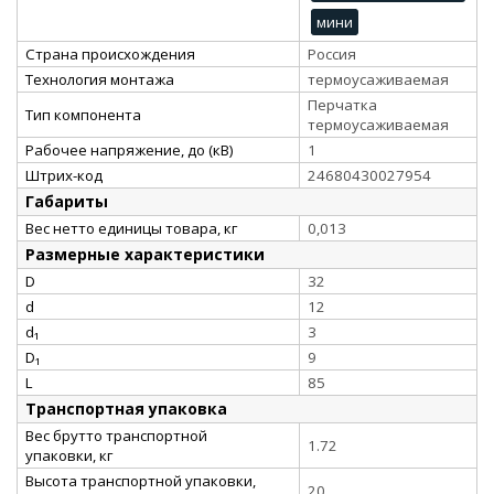
мини
Страна происхождения
Россия
Технология монтажа
термоусаживаемая
Перчатка
Тип компонента
термоусаживаемая
Рабочее напряжение, до (кВ)
1
Штрих-код
24680430027954
Габариты
Вес нетто единицы товара, кг
0,013
Размерные характеристики
D
32
d
12
d₁
3
D₁
9
L
85
Транспортная упаковка
Вес брутто транспортной
1.72
упаковки, кг
Высота транспортной упаковки,
20