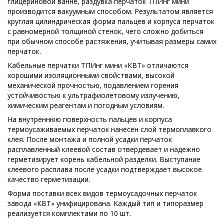
глицериновой ванне, раздувка перчаток ТПИнг мини
производится вакуумным способом. Результатом является
круглая цилиндрическая форма пальцев и корпуса перчаток
с равномерной толщиной стенок, чего сложно добиться
при обычном способе растяжения, учитывая размеры самих
перчаток.
Кабельные перчатки ТПИнг мини «КВТ» отличаются
хорошими изоляционными свойствами, высокой
механической прочностью, подавлением горения
устойчивостью к ультрафиолетовому излучению,
химическим реагентам и погодным условиям.
На внутреннюю поверхность пальцев и корпуса
термоусаживаемых перчаток нанесен слой термоплавкого
клея. После монтажа и полной усадки перчаток
расплавленный клеевой состав отвердевает и надежно
герметизирует корень кабельной разделки. Выступание
клеевого расплава после усадки подтверждает высокое
качество герметизации.
Форма поставки всех видов термоусадочных перчаток
завода «КВТ» унифицирована. Каждый тип и типоразмер
реализуется комплектами по 10 шт.