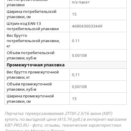
п/э пакет
упаковки
Ширина потребительской
15
упаковки, см
Штрих-код EAN-13
4680430033449
потребительской упаковки
Вес брутто
потребительской упаковки,
0.11
кг
Объём потребительской
0.00108
упаковки, куб.м
Промежуточная упаковка
Вес брутто промежуточной
0,11
упаковки, кг
Объём промежуточной
0,00108
упаковки, куб.м
Ширина промежуточной
15
упаковки, см
Перчатка термоусаживаемая 2ТПИ-2.5/16 мини (КВТ)
купить по выгодной цене (415.74 руб.) в интернет-магазине
КВТ-PRO.RU - фото, отзывы, технические характеристики.
Доставка по Москве и России