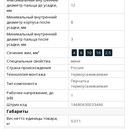
диаметр пальца до усадки,
12
мм
Минимальный внутренний
диаметр корпуса после
8
усадки, мм
Минимальный внутренний
диаметр пальца после
3
усадки, мм
Сечение жил, мм²
4
6
10
16
2.5
Специальные свойства
мини
Страна происхождения
Россия
Технология монтажа
термоусаживаемая
Перчатка
Тип компонента
термоусаживаемая
Рабочее напряжение, до
1
(кВ)
Штрих-код
14680430033446
Габариты
Вес нетто единицы товара,
0,011
кг