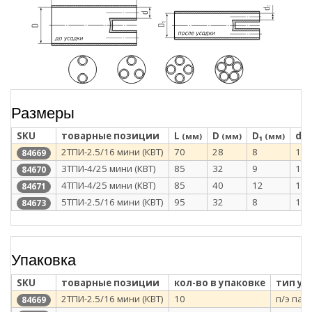
Размеры
SKU
товарные позиции
L
D
D₁
d
(мм)
(мм)
(мм)
(
2ТПИ-2.5/16 мини (КВТ)
70
28
8
12
84669
3ТПИ-4/25 мини (КВТ)
85
32
9
12
84670
4ТПИ-4/25 мини (КВТ)
85
40
12
12
84671
5ТПИ-2.5/16 мини (КВТ)
95
32
8
10
84673
Упаковка
SKU
товарные позиции
кол-во в упаковке
тип уп
2ТПИ-2.5/16 мини (КВТ)
10
п/э пак
84669