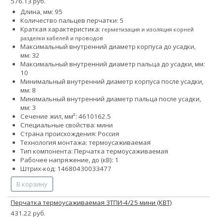
576.13 руб.
Длина, мм: 95
Количество пальцев перчатки: 5
Краткая характеристика:
герметизация и изоляция корней
разделки кабелей и проводов
Максимальный внутренний диаметр корпуса до усадки,
мм: 32
Максимальный внутренний диаметр пальца до усадки, мм:
10
Минимальный внутренний диаметр корпуса после усадки,
мм: 8
Минимальный внутренний диаметр пальца после усадки,
мм: 3
Сечение жил, мм²:
4
6
10
16
2.5
Специальные свойства: мини
Страна происхождения: Россия
Технология монтажа: термоусаживаемая
Тип компонента: Перчатка термоусаживаемая
Рабочее напряжение, до (кВ): 1
Штрих-код: 14680430033477
В корзину
Перчатка термоусаживаемая 3ТПИ-4/25 мини (КВТ)
431.22 руб.