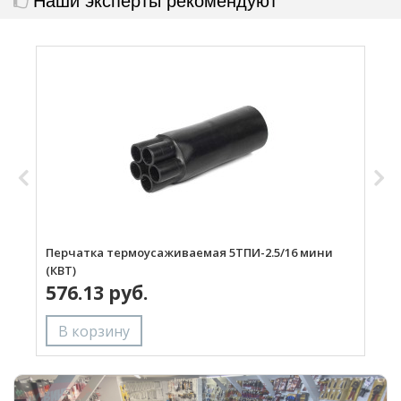
Перчатка термоусаживаемая 5ТПИ-2.5/16 мини
П
(КВТ)
(
576.13 руб.