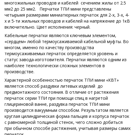
многожильных проводов и кабелей сечением жилы от 2.5
мм2 до 25 мм2. Перчатки ТПИ мини представлены
четырьмя размерами миниатюрных перчаток для 2-х, 3-х, 4-
х и 5-ти жильных проводов и кабелей на напряжение до 1кВ
включительно. Цвет исполнения: черный.
Кабельные перчатки являются ключевым элементом,
«сердцем» любой термоусаживаемой кабельной муфты. Во
многом, именно по качеству производства
термоусаживаемых перчаток определяется уровень и
статус завода-изготовителя. Перчатки являются одним из
наиболее технологически сложных элементов в
производстве.
Характерной особенностью перчаток ТПИ мини «КВТ»
является способ раздувки литевых изделий до
предмонтажного состояния. В отличие от растяжения
перчаток серии ТПИ при помощи спиц в нагретой
глицериновой ванне, раздувка перчаток ТПИ мини
производится вакуумным способом. Результатом является
круглая цилиндрическая форма пальцев и корпуса перчаток
с равномерной толщиной стенок, чего сложно добиться
при обычном способе растяжения, учитывая размеры самих
перчаток.