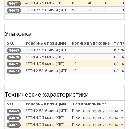
4ТПИ-4/25 мини (КВТ)
85
40
12
12
84671
5ТПИ-2.5/16 мини (КВТ)
95
32
8
10
84673
Упаковка
SKU
товарные позиции
кол-во в упаковке
тип уп
2ТПИ-2.5/16 мини (КВТ)
10
п/э пак
84669
3ТПИ-4/25 мини (КВТ)
10
п/э пак
84670
4ТПИ-4/25 мини (КВТ)
10
п/э пак
84671
5ТПИ-2.5/16 мини (КВТ)
10
п/э пак
84673
Технические характеристики
SKU
товарные позиции
Тип компонента
2ТПИ-2.5/16 мини (КВТ)
Перчатка термоусаживаемая
84669
3ТПИ-4/25 мини (КВТ)
Перчатка термоусаживаемая
84670
4ТПИ-4/25 мини (КВТ)
Перчатка термоусаживаемая
84671