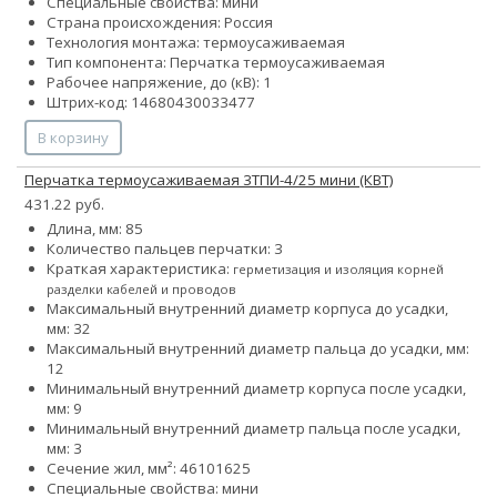
Специальные свойства: мини
Страна происхождения: Россия
Технология монтажа: термоусаживаемая
Тип компонента: Перчатка термоусаживаемая
Рабочее напряжение, до (кВ): 1
Штрих-код: 14680430033477
В корзину
Перчатка термоусаживаемая 3ТПИ-4/25 мини (КВТ)
431.22 руб.
Длина, мм: 85
Количество пальцев перчатки: 3
Краткая характеристика:
герметизация и изоляция корней
разделки кабелей и проводов
Максимальный внутренний диаметр корпуса до усадки,
мм: 32
Максимальный внутренний диаметр пальца до усадки, мм:
12
Минимальный внутренний диаметр корпуса после усадки,
мм: 9
Минимальный внутренний диаметр пальца после усадки,
мм: 3
Сечение жил, мм²:
4
6
10
16
25
Специальные свойства: мини