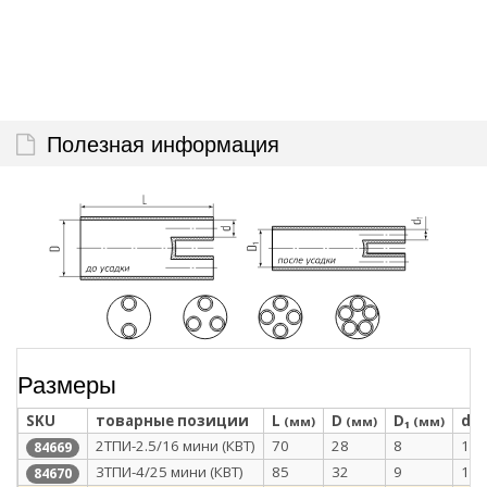
Полезная информация
Размеры
SKU
товарные позиции
L
D
D₁
d
(мм)
(мм)
(мм)
(
2ТПИ-2.5/16 мини (КВТ)
70
28
8
12
84669
3ТПИ-4/25 мини (КВТ)
85
32
9
12
84670