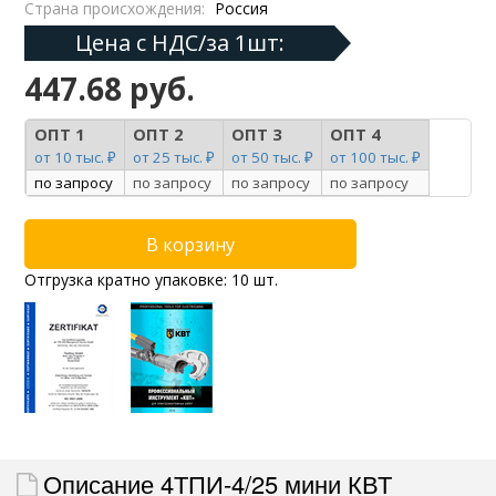
Страна происхождения:
Россия
Цена с НДС/за 1шт:
447.68 руб.
ОПТ 1
ОПТ 2
ОПТ 3
ОПТ 4
от 10 тыс. ₽
от 25 тыс. ₽
от 50 тыс. ₽
от 100 тыс. ₽
по запросу
по запросу
по запросу
по запросу
Отгрузка кратно упаковке: 10 шт.
Описание 4ТПИ-4/25 мини КВТ